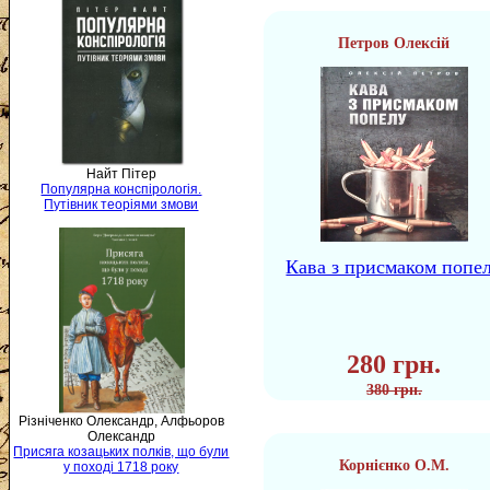
Петров Олексій
Найт Пітер
Популярна конспірологія.
Путівник теоріями змови
Кава з присмаком попе
280 грн.
380 грн.
Різніченко Олександр, Алфьоров
Олександр
Присяга козацьких полків, що були
Корнієнко О.М.
у поході 1718 року