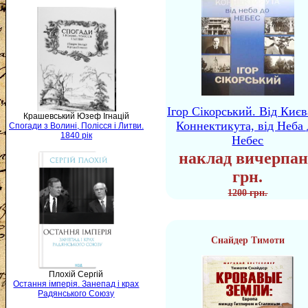
Ігор Сікорський. Від Києв
Крашевський Юзеф Ігнацій
Коннектикута, від Неба 
Спогади з Волині, Полісся і Литви.
1840 рік
Небес
наклад вичерпан
грн.
1200 грн.
Снайдер Тимоти
Плохій Сергій
Остання імперія. Занепад і крах
Радянського Союзу