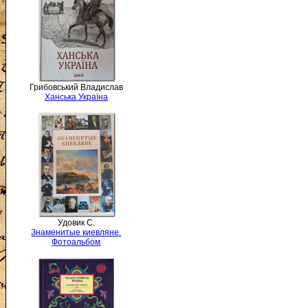
Грибовський Владислав
Ханська Україна
Удовик С.
Знаменитые киевляне.
Фотоальбом