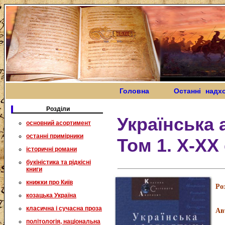
Головна
Останні надх
Розділи
Українська 
основний асортимент
останні примірники
Том 1. Х-ХХ 
історичні романи
букіністика та рідкісні
книги
книжки про Київ
Ро
козацька Україна
класична і сучасна проза
Ав
політологія, національна