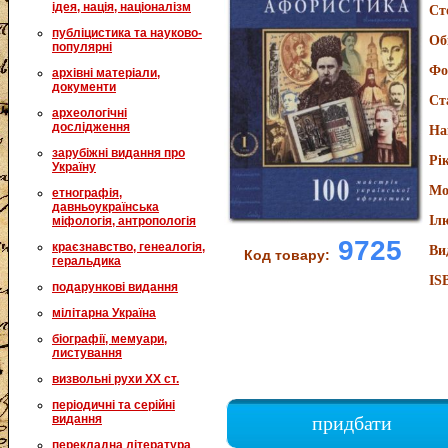
ідея, нація, націоналізм
Ст
публіцистика та науково-
Об
популярні
Фо
архівні матеріали,
документи
Ст
археологічні
дослідження
На
зарубіжні видання про
Рі
Україну
Мо
етнографія,
давньоукраїнська
Іл
міфологія, антропологія
9725
краєзнавство, генеалогія,
Ви
Код товару:
геральдика
IS
подарункові видання
мілітарна Україна
біографії, мемуари,
листування
визвольні рухи XX ст.
періодичні та серійні
видання
придбати
перекладна література