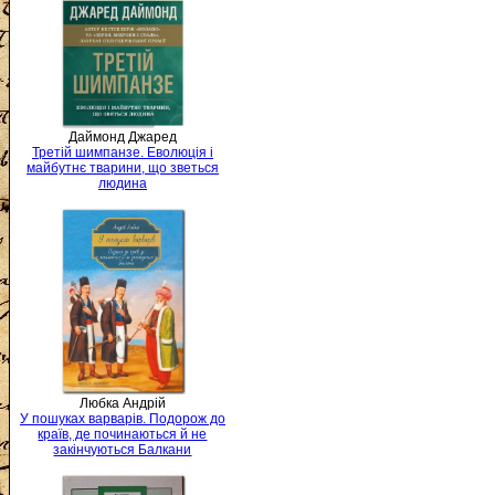
Даймонд Джаред
Третій шимпанзе. Еволюція і
майбутнє тварини, що зветься
людина
Любка Андрій
У пошуках варварів. Подорож до
країв, де починаються й не
закінчуються Балкани