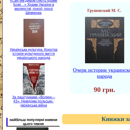
«Святим дивом сяють храми
Божі…» Храми України в
малярстві, поезії, прозі
Грушевский М. С.
Шевченка
Українська культура. Коротка
історія культурного життя
українського народа
Очерк истории украинск
народа
90 грн.
За лаштунками «Волині—
43». Невідома польсько-
українська війна
Книжки за
найбільш популярні книжки
цього тижня