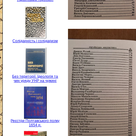
Солідарність і солідаризм
Без території. Ідеологія та
чин уряду УНР на чужині
Реєстри Полтавського полку
1654 р.