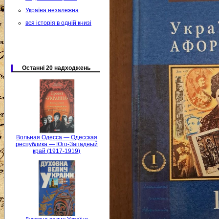
Україна незалежна
вся історія в одній книзі
Останні 20 надходжень
Вольная Одесса — Одесская
республика — Юго-Западный
край (1917-1919)