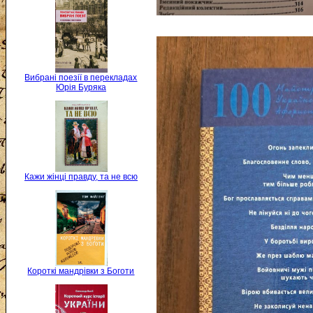
Вибрані поезії в перекладах
Юрія Буряка
Кажи жінці правду, та не всю
Короткі мандрівки з Боготи