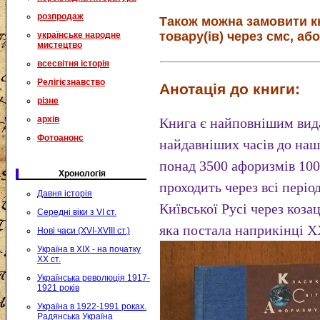
розпродаж
Також можна замовити к
товару(ів) через смс, або
українське народне
мистецтво
всесвітня історія
Релігієзнавство
Анотація до книги:
різне
архів
Книга є найповнішим вид
Фотоанонс
найдавніших часів до наш
понад 3500 афоризмів 100
Хронологія
проходить через всі період
Давня історія
Київської Русі через коза
Середні віки з VI ст.
яка постала наприкінці X
Нові часи (XVI-XVIII ст.)
Україна в XIX - на початку
XX ст.
Українська революція 1917-
1921 років
Україна в 1922-1991 роках.
Радянська Україна