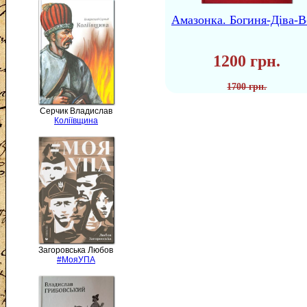
Амазонка. Богиня-Діва-В
1200 грн.
1700 грн.
Серчик Владислав
Коліївщина
Загоровська Любов
#МояУПА