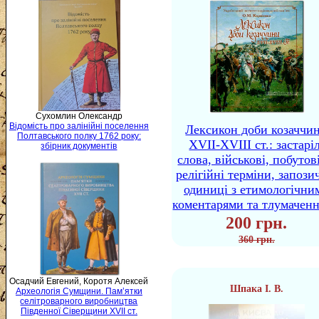
Сухомлин Олександр
Відомість про залінійні поселення
Лексикон доби козаччи
Полтавського полку 1762 року:
XVII-XVIII ст.: застаріл
збірник документів
слова, військові, побутов
релігійні терміни, запози
одиниці з етимологічни
коментарями та тлумачен
200 грн.
360 грн.
Осадчий Евгений, Коротя Алексей
Шпака І. В.
Археологія Сумщини. Пам’ятки
селітроварного виробництва
Південної Сіверщини XVII ст.