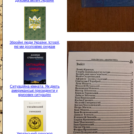
Духовна велич України
Збройні люди України. Історії,
які ми розповімо онукам
Ситуаційна кімната. Як діють
американські президенти у
кризових ситуаціях
Український гороскоп