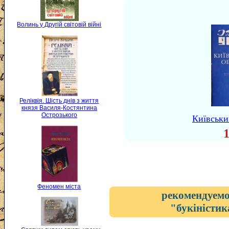
Волинь у Другій світовій війні
Реліквія. Шість днів з життя
князя Василя-Костянтина
Острозького
Київськи
Феномен міста
рекомендуемо
"букіністик