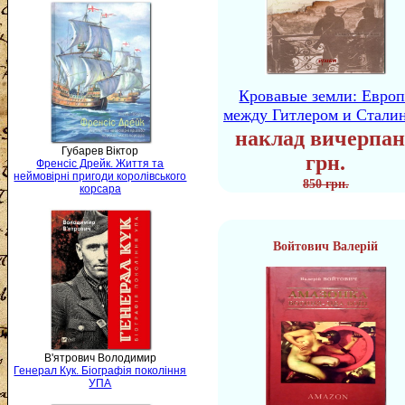
Кровавые земли: Европ
между Гитлером и Стали
наклад вичерпан
Губарев Віктор
грн.
Френсіс Дрейк. Життя та
неймовірні пригоди королівського
850 грн.
корсара
Войтович Валерій
В'ятрович Володимир
Генерал Кук. Біографія покоління
УПА