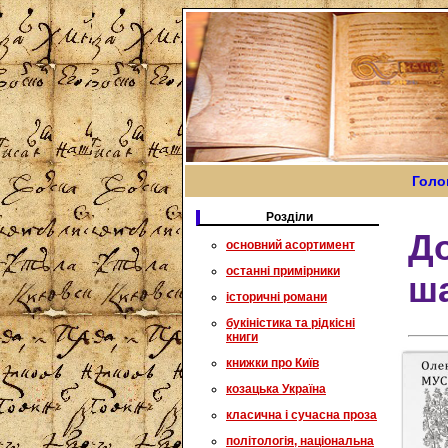
Голо
Розділи
До
основний асортимент
останні примірники
ша
історичні романи
букіністика та рідкісні
книги
книжки про Київ
козацька Україна
класична і сучасна проза
політологія, національна