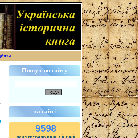
дбати
Пошук по сайту
на сайті
в
9598
найменувань книг з історії