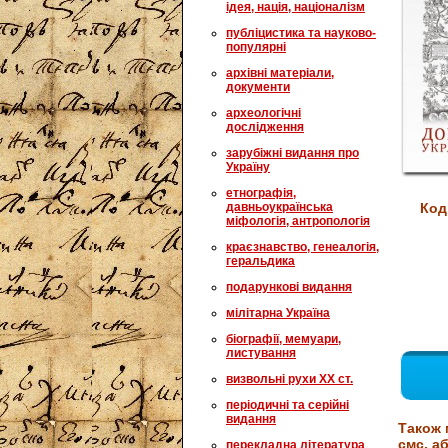
ідея, нація, націоналізм
публіцистика та науково-
популярні
архівні матеріали,
документи
археологічні
дослідження
зарубіжні видання про
Україну
етнографія,
давньоукраїнська
Код
міфологія, антропологія
краєзнавство, генеалогія,
геральдика
подарункові видання
мілітарна Україна
біографії, мемуари,
листування
визвольні рухи XX ст.
періодичні та серійні
видання
Також 
смс, аб
перекладна література