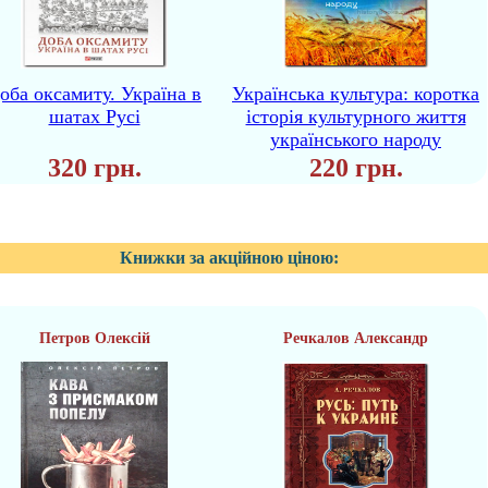
оба оксамиту. Україна в
Українська культура: коротка
шатах Русі
історія культурного життя
українського народу
320 грн.
220 грн.
Книжки за акційною ціною:
Петров Олексій
Речкалов Александр