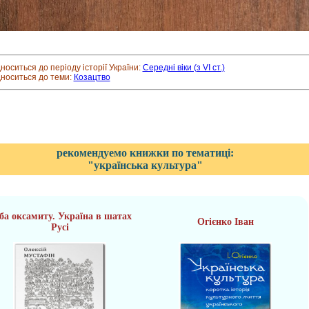
дноситься до періоду історії України:
Середні віки (з VI ст.)
дноситься до теми:
Козацтво
рекомендуемо книжки по тематиці:
"українська культура"
ба оксамиту. Україна в шатах
Огієнко Іван
Русі