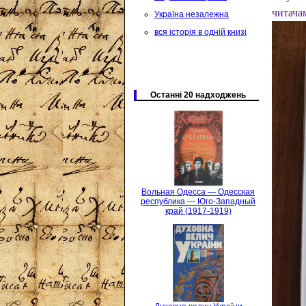
читачам
Україна незалежна
вся історія в одній книзі
Останні 20 надходжень
Вольная Одесса — Одесская
республика — Юго-Западный
край (1917-1919)