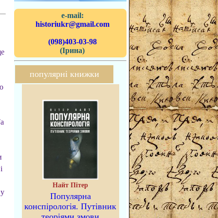
e-mail:
historiukr@gmail.com
(098)403-03-98
(Ірина)
ще
популярні книжки
ю
а
и
і
Найт Пітер
 у
Популярна
конспірологія. Путівник
теоріями змови