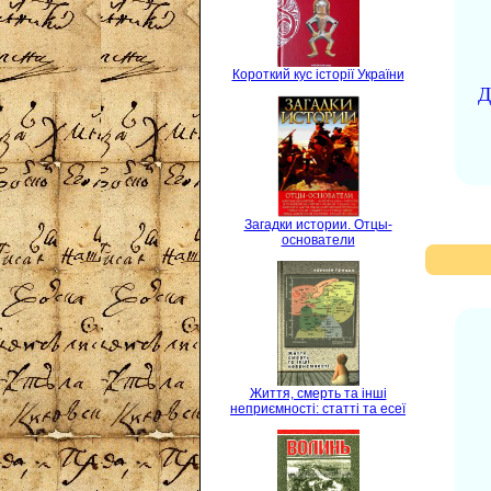
Короткий кус історії України
Д
Загадки истории. Отцы-
основатели
Життя, смерть та інші
неприємності: статті та есеї