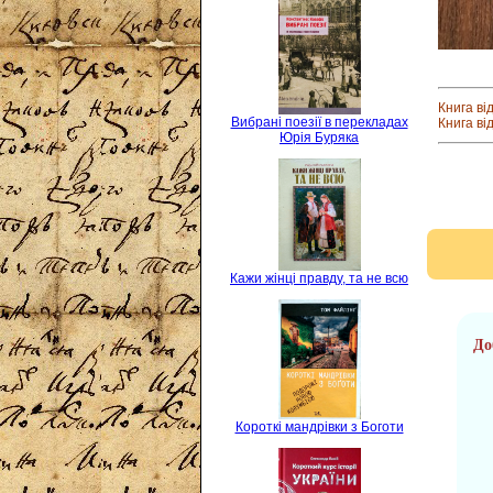
Книга ві
Вибрані поезії в перекладах
Книга ві
Юрія Буряка
Кажи жінці правду, та не всю
До
Короткі мандрівки з Боготи