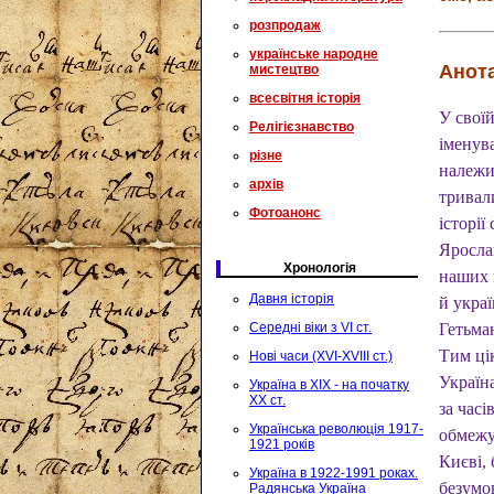
розпродаж
українське народне
Анота
мистецтво
всесвітня історія
У свої
Релігієзнавство
іменува
різне
належи
архів
тривал
Фотоанонс
історі
Ярослав
Хронологія
наших 
Давня історія
й украї
Середні віки з VI ст.
Гетьман
Тим ці
Нові часи (XVI-XVIII ст.)
Україна
Україна в XIX - на початку
XX ст.
за часі
Українська революція 1917-
обмежу
1921 років
Києві, 
Україна в 1922-1991 роках.
безумо
Радянська Україна