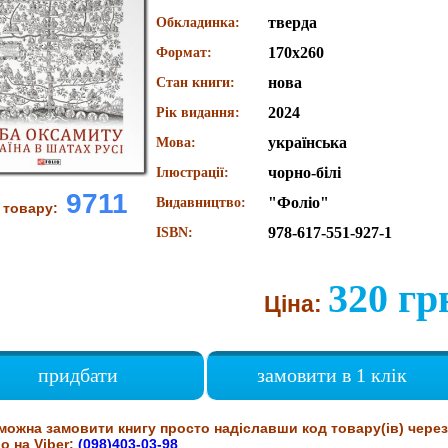
тверда
Обкладинка:
170х260
Формат:
нова
Стан книги:
2024
Рік видання:
українська
Мова:
чорно-білі
Ілюстрації:
9711
"Фоліо"
Видавництво:
 товару:
978-617-551-927-1
ISBN:
320 гр
Ціна:
придбати
замовити в 1 клік
можна замовити книгу просто надіславши код товару(ів) через
о на Viber:
(098)403-03-98