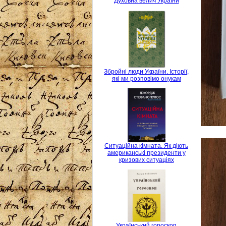
Духовна велич України
Збройні люди України. Історії,
які ми розповімо онукам
Ситуаційна кімната. Як діють
американські президенти у
кризових ситуаціях
Український гороскоп