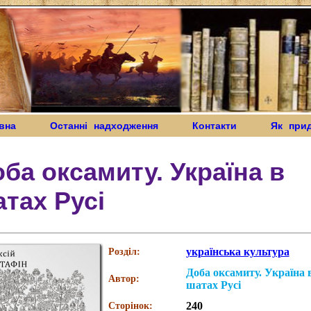
вна
Останні надходження
Контакти
Як при
ба оксамиту. Україна в
тах Русі
українська культура
Розділ:
Доба оксамиту. Україна 
Автор:
шатах Русі
240
Сторінок: