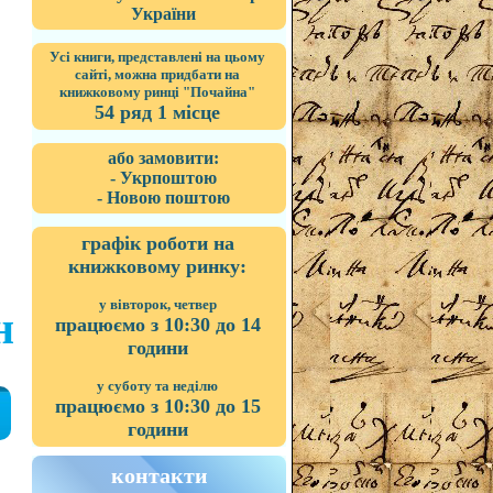
України
Усі книги, представлені на цьому
сайті, можна придбати на
книжковому ринці "Почайна"
54 ряд 1 місце
або замовити:
- Укрпоштою
- Новою поштою
графік роботи на
книжковому ринку:
у вівторок, четвер
н
працюємо з 10:30 до 14
години
у суботу та неділю
працюємо з 10:30 до 15
години
контакти