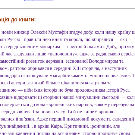
ція до книги:
й новій книжці Олексій Мустафін згадує добу, коли нашу країну 
ли Руссю і правили нею князі та королі, що вбиралися — як і
ть середньовічним монархам — в хутро й оксамит. Добу, про яку
ий час згадували лише «наполовину», адже за радянською версіє
ї самостійний розвиток держави, заснованої Володимиром та
ом, раптово обривався в середині XIII сторіччя, а наступних
володарів оголошували «загарбниками» та «поневолювачами». Т
нські автори зазвичай більше цікавилися козацтвом та
щиною — ніби їхня історія не була продовженням історії Русі.
кавіше відкривати ці сторінки нашої минувшини сьогодні — кол
 повертається до кола європейських народів, в якому перебувала 
в середньовіччя, і за нового часу. Та й не лише Європою
валися її зв’язки. Адже перший письмовий документ, складений
був знайдений... в архіві Каїра. Критичний, іронічний, але
вно зацікавлений погляд на вітчизняну історію пропонує своїм