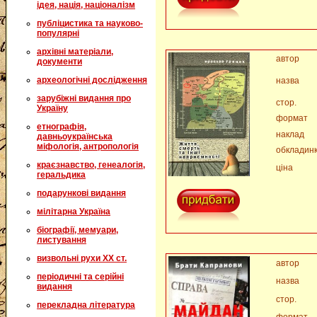
ідея, нація, націоналізм
публіцистика та науково-
популярні
архівні матеріали,
автор
документи
археологічні дослідження
назва
зарубіжні видання про
стор.
Україну
формат
етнографія,
наклад
давньоукраїнська
міфологія, антропологія
обкладин
краєзнавство, генеалогія,
ціна
геральдика
подарункові видання
мілітарна Україна
біографії, мемуари,
листування
визвольні рухи XX ст.
автор
періодичні та серійні
назва
видання
стор.
перекладна література