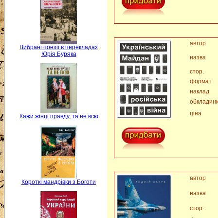
автор
Вибрані поезії в перекладах
Юрія Буряка
назва
стор.
формат
наклад
обкладин
ціна
Кажи жінці правду, та не всю
автор
Короткі мандрівки з Боготи
назва
стор.