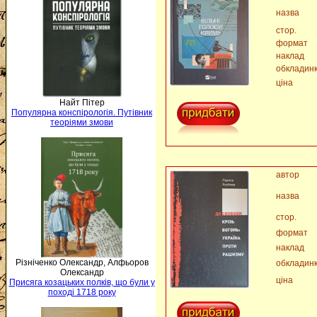
назва
стор.
формат
наклад
обкладин
ціна
Найт Пітер
Популярна конспірологія. Путівник
теоріями змови
автор
назва
стор.
формат
наклад
Різніченко Олександр, Алфьоров
обкладин
Олександр
ціна
Присяга козацьких полків, що були у
поході 1718 року