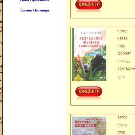
Симон Петлюра
автор
назва
стор.
формат
наклад
обкладин
ціна
автор
назва
стор.