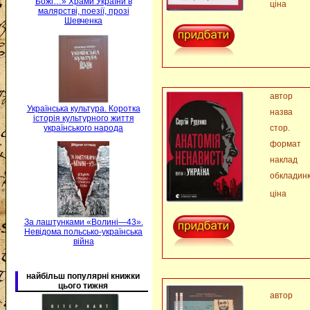
Божі…» Храми України в
ціна
малярстві, поезії, прозі
Шевченка
автор
Українська культура. Коротка
назва
історія культурного життя
українського народа
стор.
формат
наклад
обкладин
ціна
За лаштунками «Волині—43».
Невідома польсько-українська
війна
найбільш популярні книжки
цього тижня
автор