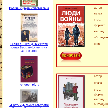
автор
Волинь у Другій світовій війні
назва
стор.
формат
наклад
обкладин
ціна
Реліквія. Шість днів з життя
князя Василя-Костянтина
Острозького
автор
назва
Феномен міста
стор.
формат
наклад
обкладин
«Святим дивом сяють храми