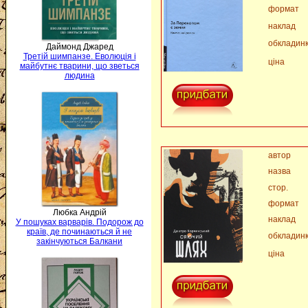
формат
наклад
обкладин
Даймонд Джаред
Третій шимпанзе. Еволюція і
ціна
майбутнє тварини, що зветься
людина
автор
назва
стор.
формат
Любка Андрій
наклад
У пошуках варварів. Подорож до
країв, де починаються й не
обкладин
закінчуються Балкани
ціна