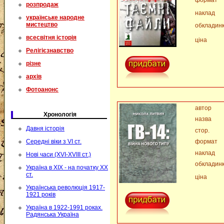
формат
розпродаж
наклад
українське народне
мистецтво
обкладин
всесвітня історія
ціна
Релігієзнавство
різне
архів
Фотоанонс
автор
Хронологія
назва
Давня історія
стор.
Середні віки з VI ст.
формат
наклад
Нові часи (XVI-XVIII ст.)
обкладин
Україна в XIX - на початку XX
ст.
ціна
Українська революція 1917-
1921 років
Україна в 1922-1991 роках.
Радянська Україна