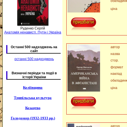
обкладин
ціна
Руденко Сергій
Анатомія ненависті. Путін і Україна
Останні 500 надходжень на
автор
сайт
назва
останні 500 надходжень
стор.
формат
Визначні періоди та подіі в
наклад
історії України
обкладин
Коліївщина
ціна
Трипільська культура
Козацтво
Голодомор (1932-1933 рр.)
автор