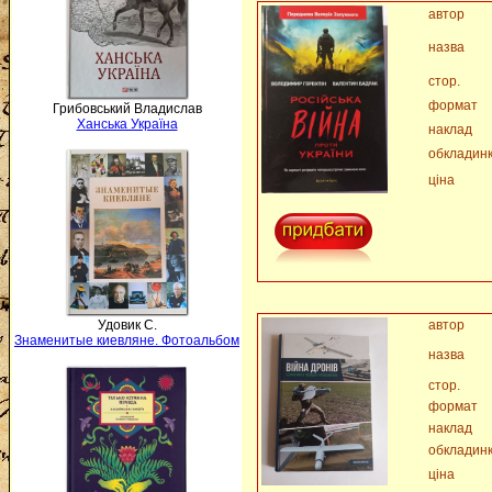
автор
назва
стор.
формат
Грибовський Владислав
Ханська Україна
наклад
обкладин
ціна
Удовик С.
автор
Знаменитые киевляне. Фотоальбом
назва
стор.
формат
наклад
обкладин
ціна