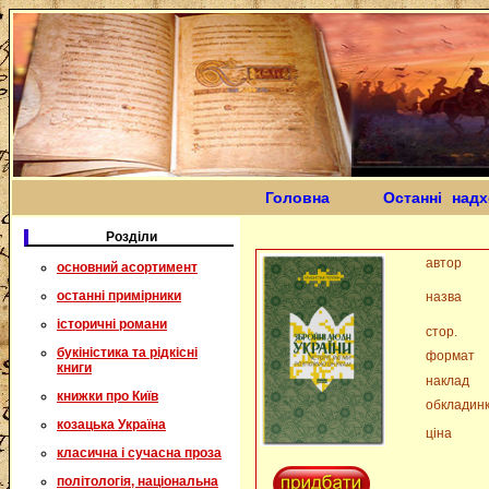
Головна
Останні над
Розділи
автор
основний асортимент
останні примірники
назва
історичні романи
стор.
букіністика та рідкісні
формат
книги
наклад
книжки про Київ
обкладин
козацька Україна
ціна
класична і сучасна проза
політологія, національна