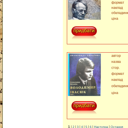
формат
наклад
обкладин
ціна
автор
назва
стор.
формат
наклад
обкладин
ціна
1
|
|
|
|
|
|
|
2
3
4
5
6
Наступна
Остання