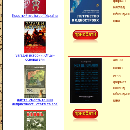
формат
наклад
обкладин
Короткий кус історії України
ціна
Загадки истории. Отцы-
основатели
автор
назва
стор.
формат
наклад
обкладин
Життя, смерть та інші
ціна
неприємності: статті та есеї