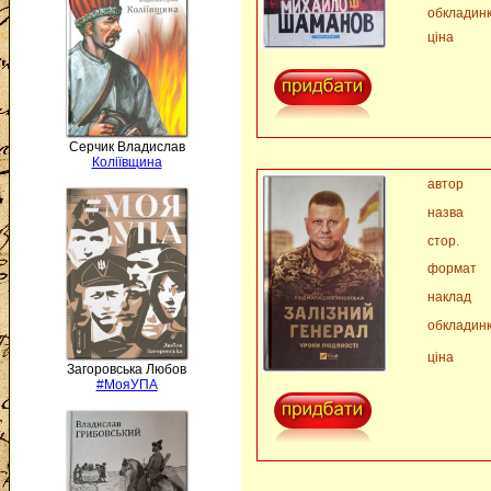
обкладин
ціна
Серчик Владислав
Коліївщина
автор
назва
стор.
формат
наклад
обкладин
ціна
Загоровська Любов
#МояУПА