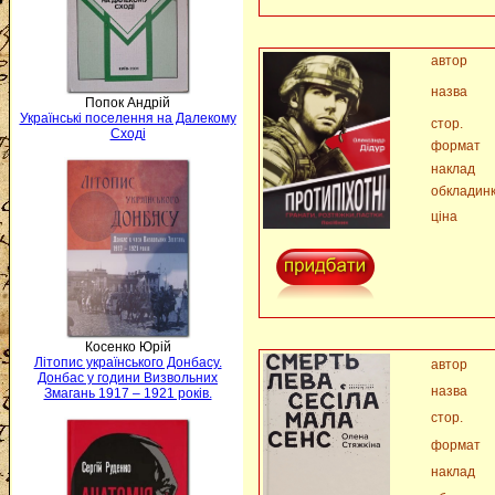
автор
назва
Попок Андрій
Українські поселення на Далекому
стор.
Сході
формат
наклад
обкладин
ціна
Косенко Юрій
Літопис українського Донбасу.
автор
Донбас у години Визвольних
назва
Змагань 1917 – 1921 років.
стор.
формат
наклад