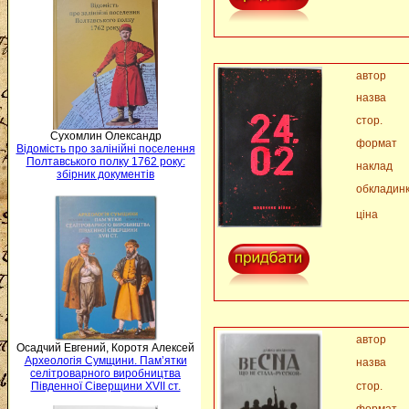
автор
назва
стор.
Сухомлин Олександр
формат
Відомість про залінійні поселення
Полтавського полку 1762 року:
наклад
збірник документів
обкладин
ціна
автор
Осадчий Евгений, Коротя Алексей
Археологія Сумщини. Пам’ятки
назва
селітроварного виробництва
стор.
Південної Сіверщини XVII ст.