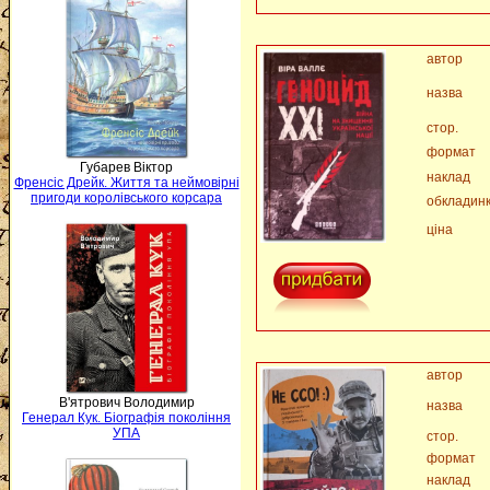
автор
назва
стор.
формат
Губарев Віктор
наклад
Френсіс Дрейк. Життя та неймовірні
пригоди королівського корсара
обкладин
ціна
автор
В'ятрович Володимир
назва
Генерал Кук. Біографія покоління
УПА
стор.
формат
наклад