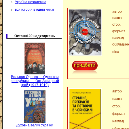
Україна незалежна
вся історія в одній книзі
автор
назва
стор.
формат
Останні 20 надходжень
наклад
обкладин
ціна
Вольная Одесса — Одесская
республика — Юго-Западный
край (1917-1919)
автор
назва
стор.
формат
наклад
Духовна велич України
обкладин