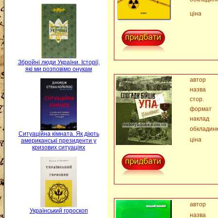
ціна
Збройні люди України. Історії,
які ми розповімо онукам
автор
назва
стор.
формат
наклад
обкладин
Ситуаційна кімната. Як діють
ціна
американські президенти у
кризових ситуаціях
автор
Український гороскоп
назва