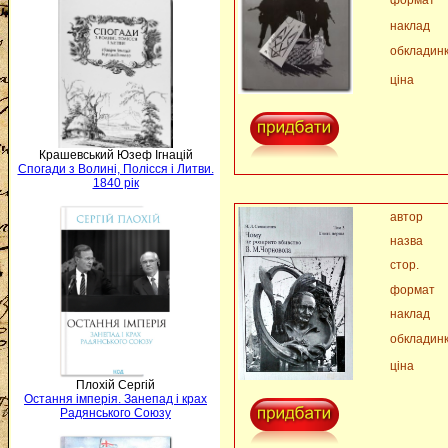
формат
наклад
обкладин
ціна
Крашевський Юзеф Ігнацій
Спогади з Волині, Полісся і Литви.
1840 рік
автор
назва
стор.
формат
наклад
обкладин
ціна
Плохій Сергій
Остання імперія. Занепад і крах
Радянського Союзу