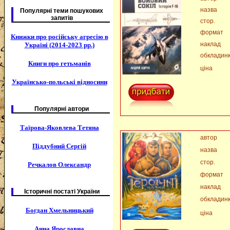
назва
Популярні теми пошукових
запитів
стор.
формат
Книжки про російську агресію в
наклад
Україні (2014-2023 рр.)
обкладин
Книги про гетьманів
ціна
Українсько-польські відносини
Популярні автори
Таїрова-Яковлева Тетяна
автор
Піддубний Сергій
назва
стор.
Речкалов Олександр
формат
наклад
Історичні постаті України
обкладин
Богдан Хмельницький
ціна
Анна Ярославна