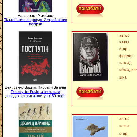
Назаренко Михайло
Тілько істинна правда. З українських
повір’їв
автор
назва
стор.
формат
наклад
обкладин
ціна
Денисенко Вадим, Пирович Віталій
Постпутін. Росія, з якою нам
доведеться жити наступні 50 років
автор
назва
стор.