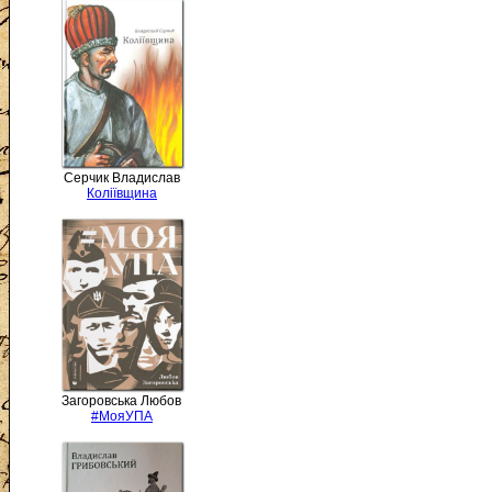
Серчик Владислав
Коліївщина
Загоровська Любов
#МояУПА