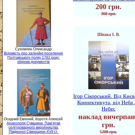
200 грн.
360 грн.
Шпака І. В.
Сухомлин Олександр
Відомість про залінійні поселення
Полтавського полку 1762 року:
збірник документів
Ігор Сікорський. Від Києв
Коннектикута, від Неба 
Небес
наклад вичерпан
Осадчий Евгений, Коротя Алексей
грн.
Археологія Сумщини. Пам’ятки
селітроварного виробництва
1200 грн.
Південної Сіверщини XVII ст.