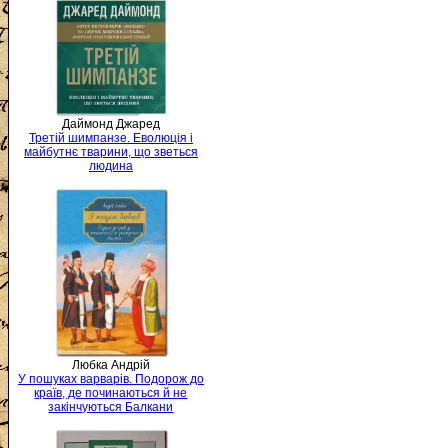
Даймонд Джаред
Третій шимпанзе. Еволюція і
майбутнє тварини, що зветься
людина
Любка Андрій
У пошуках варварів. Подорож до
країв, де починаються й не
закінчуються Балкани