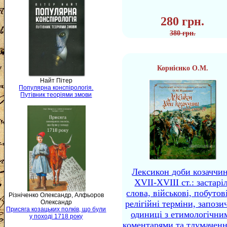
280 грн.
380 грн.
Корнієнко О.М.
Найт Пітер
Популярна конспірологія.
Путівник теоріями змови
Лексикон доби козаччи
XVII-XVIII ст.: застаріл
слова, військові, побутов
Різніченко Олександр, Алфьоров
Олександр
релігійні терміни, запози
Присяга козацьких полків, що були
одиниці з етимологічни
у поході 1718 року
коментарями та тлумачен