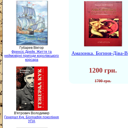
Губарев Віктор
Френсіс Дрейк. Життя та
Амазонка. Богиня-Діва-В
неймовірні пригоди королівського
корсара
1200 грн.
1700 грн.
В'ятрович Володимир
Генерал Кук. Біографія покоління
УПА