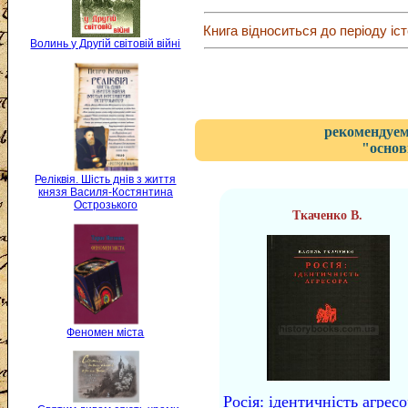
Книга відноситься до періоду іст
Волинь у Другій світовій війні
рекомендуем
"основ
Реліквія. Шість днів з життя
князя Василя-Костянтина
Острозького
Ткаченко В.
Феномен міста
Росія: ідентичність агресо