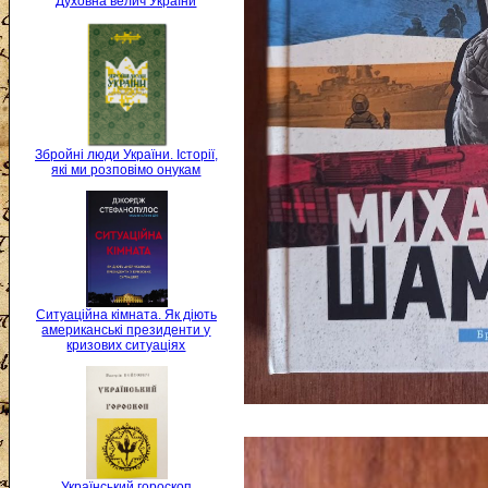
Духовна велич України
Збройні люди України. Історії,
які ми розповімо онукам
Ситуаційна кімната. Як діють
американські президенти у
кризових ситуаціях
Український гороскоп