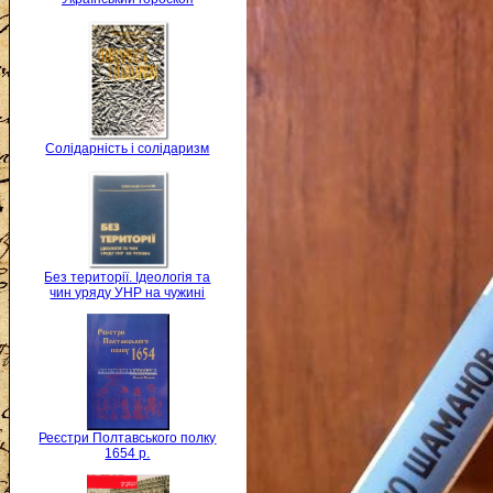
Солідарність і солідаризм
Без території. Ідеологія та
чин уряду УНР на чужині
Реєстри Полтавського полку
1654 р.