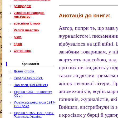
розпродаж
українське народне
Анотація до книги:
мистецтво
всесвітня історія
Автор, попри те, що взяв
Релігієзнавство
журналістом і письменник
різне
відбувалося на цій війні
архів
загиблим товаришам, у ні
Фотоанонс
жартують над собою, над
Хронологія
про них не згадають у під
Давня історія
таких людях ми тримаємос
Середні віки з VI ст.
жінок з великої літери. П
Нові часи (XVI-XVIII ст.)
автомеханіків, водіїв мар
Україна в XIX - на початку
XX ст.
гопників, журналістів, як
Українська революція 1917-
Вийшли, вистрибнули із з
1921 років
Україна в 1922-1991 роках.
з кросівок у берці й удя
Радянська Україна