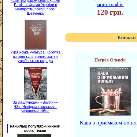
«Святим дивом сяють храми
монографія
Божі…» Храми України в
малярстві, поезії, прозі
120 грн.
Шевченка
Книжки 
Українська культура. Коротка
історія культурного життя
Петров Олексій
українського народа
За лаштунками «Волині—
43». Невідома польсько-
українська війна
Кава з присмаком попе
найбільш популярні книжки
цього тижня