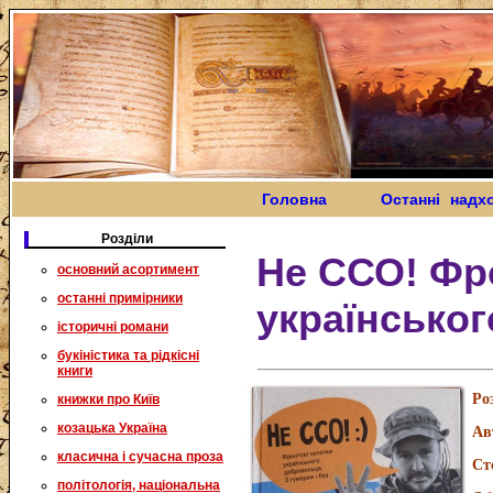
Головна
Останні надх
Розділи
Не ССО! Фр
основний асортимент
останні примірники
українсько
історичні романи
букіністика та рідкісні
книги
Ро
книжки про Київ
козацька Україна
Ав
класична і сучасна проза
Ст
політологія, національна