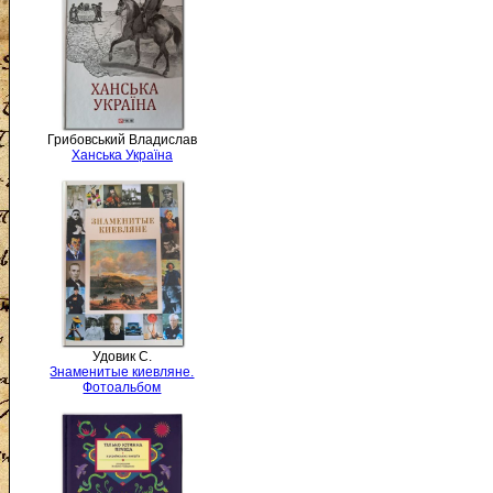
Грибовський Владислав
Ханська Україна
Удовик С.
Знаменитые киевляне.
Фотоальбом