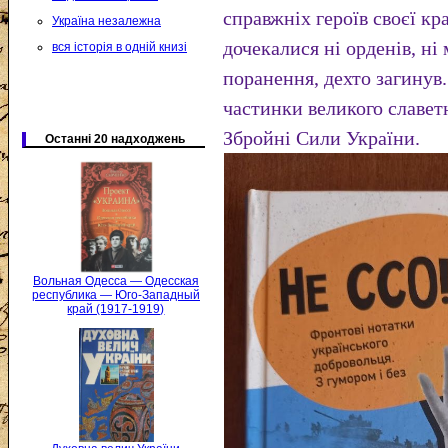
справжніх героїв своєї кра
Україна незалежна
дочекалися ні орденів, ні
вся історія в одній книзі
поранення, дехто загинув
частинки великого славет
Збройні Сили України.
Останні 20 надходжень
Вольная Одесса — Одесская
республика — Юго-Западный
край (1917-1919)