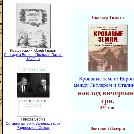
Снайдер Тимоти
Крашевський Юзеф Ігнацій
Спогади з Волині, Полісся і Литви.
1840 рік
Кровавые земли: Европ
между Гитлером и Стали
наклад вичерпан
грн.
850 грн.
Плохій Сергій
Остання імперія. Занепад і крах
Радянського Союзу
Войтович Валерій