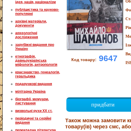
Об
ідея, нація, націоналізм
публіцистика та науково-
Фо
популярні
Ст
архівні матеріали,
документи
Рі
археологічні
Мо
дослідження
зарубіжні видання про
Іл
Україну
Ви
9647
етнографія,
Код товару:
давньоукраїнська
IS
міфологія, антропологія
краєзнавство, генеалогія,
геральдика
подарункові видання
мілітарна Україна
біографії, мемуари,
листування
придбати
визвольні рухи XX ст.
періодичні та серійні
Також можна замовити к
видання
товару(ів) через смс, або
перекладна література