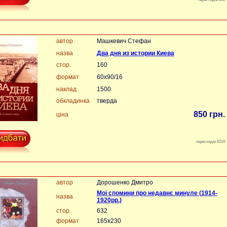
автор
Машкевич Стефан
назва
Два дня из истории Киева
стор.
160
формат
60х90/16
наклад
1500
обкладинка
тверда
850 грн.
ціна
переглядів 6219
автор
Дорошенко Дмитро
Мої спомини про недавнє минуле (1914-
назва
1920рр.)
стор.
632
формат
165х230