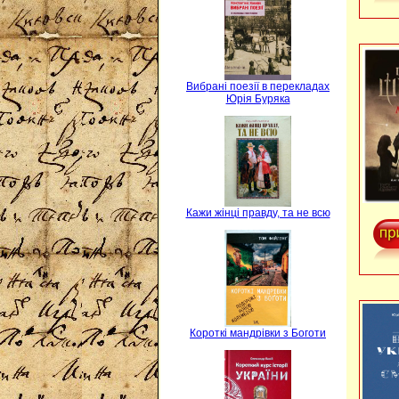
Вибрані поезії в перекладах
Юрія Буряка
Кажи жінці правду, та не всю
Короткі мандрівки з Боготи