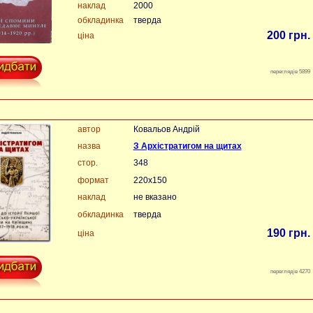
наклад
2000
обкладинка
тверда
200 грн.
ціна
переглядів 5899
автор
Ковальов Андрій
назва
З Архістратигом на щитах
стор.
348
формат
220x150
наклад
не вказано
обкладинка
тверда
190 грн.
ціна
переглядів 4270