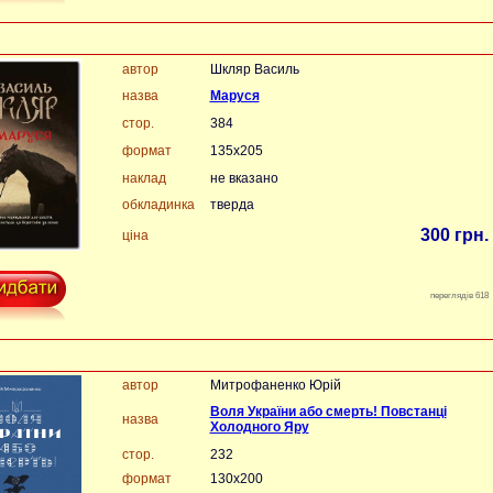
автор
Шкляр Василь
назва
Маруся
стор.
384
формат
135х205
наклад
не вказано
обкладинка
тверда
300 грн.
ціна
переглядів 618
автор
Митрофаненко Юрій
Воля України або смерть! Повстанці
назва
Холодного Яру
стор.
232
формат
130х200