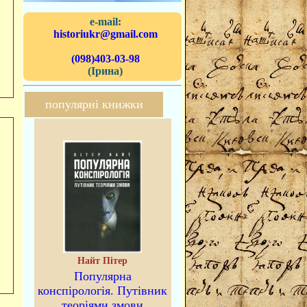
e-mail:
historiukr@gmail.com
(098)403-03-98
(Ірина)
популярні книжки
Найт Пітер
Популярна
конспірологія. Путівник
теоріями змови