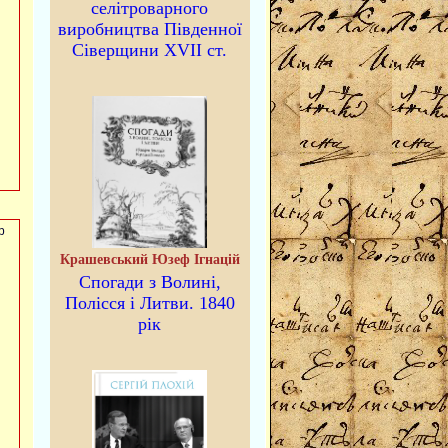
селітроварного
виробництва Південної
Сіверщини XVII ст.
р
Крашевський Юзеф Ігнацій
Спогади з Волині,
Полісся і Литви. 1840
рік