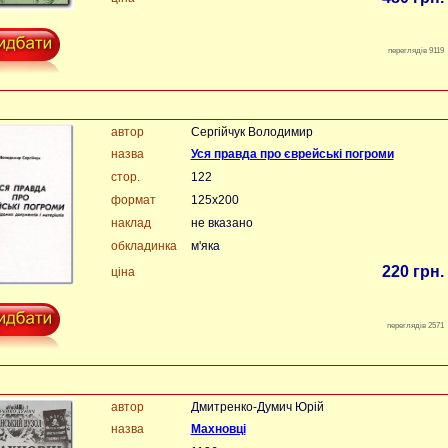
переглядів 9119
автор
Сергійчук Володимир
назва
Уся правда про єврейські погроми
стор.
122
формат
125х200
наклад
не вказано
обкладинка
м'яка
220 грн.
ціна
переглядів 2571
автор
Дмитренко-Думич Юрій
назва
Махновці