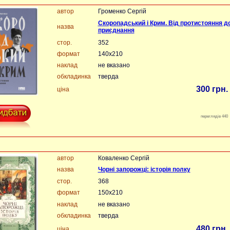
автор
Громенко Сергій
Скоропадський і Крим. Від протистояння д
назва
приєднання
стор.
352
формат
140х210
наклад
не вказано
обкладинка
тверда
300 грн.
ціна
переглядів 440
автор
Коваленко Сергій
назва
Чорні запорожці: історія полку
стор.
368
формат
150х210
наклад
не вказано
обкладинка
тверда
480 грн.
ціна