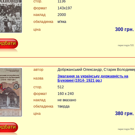
стор.
1136
формат
143х197
наклад
2000
обкладинка
м'яка
300 грн.
ціна
переглядів 531
автор
Добржанський Олександр, Старик Володими
Змагання за українську державність на
назва
Буковині (1914- 1921 рр.)
стор.
512
формат
160 х 240
наклад
не вказано
обкладинка
тверда
380 грн.
ціна
переглядів 554