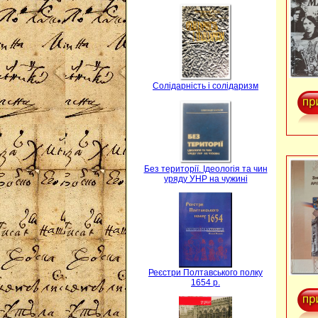
Солідарність і солідаризм
Без території. Ідеологія та чин
уряду УНР на чужині
Реєстри Полтавського полку
1654 р.