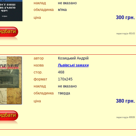
наклад
не вказано
обкладинка
м'яка
300 грн.
ціна
переглядів 49143
автор
Козицький Андрій
назва
Львівські замахи
стор.
468
формат
170х245
наклад
не вказано
обкладинка
тверда
380 грн.
ціна
переглядів 49939