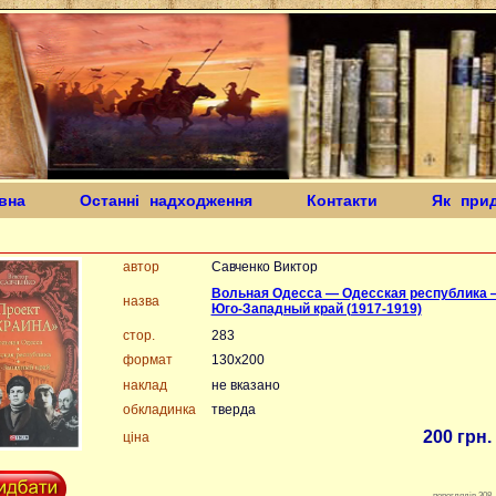
вна
Останні надходження
Контакти
Як при
автор
Савченко Виктор
Вольная Одесса — Одесская республика 
назва
Юго-Западный край (1917-1919)
стор.
283
формат
130х200
наклад
не вказано
обкладинка
тверда
200 грн.
ціна
переглядів 308