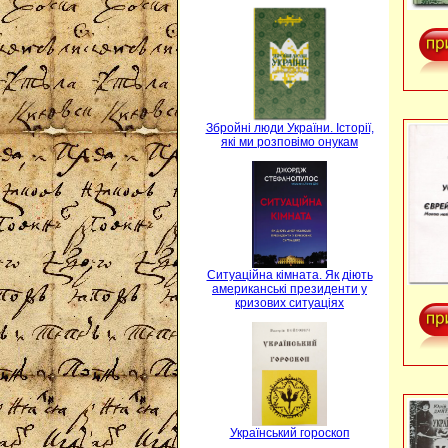
Збройні люди України. Історії,
які ми розповімо онукам
Ситуаційна кімната. Як діють
американські президенти у
кризових ситуаціях
Український гороскоп