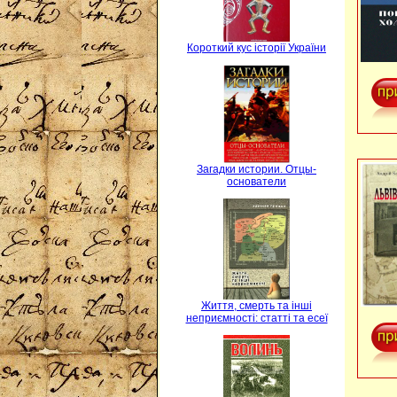
Короткий кус історії України
Загадки истории. Отцы-
основатели
Життя, смерть та інші
неприємності: статті та есеї