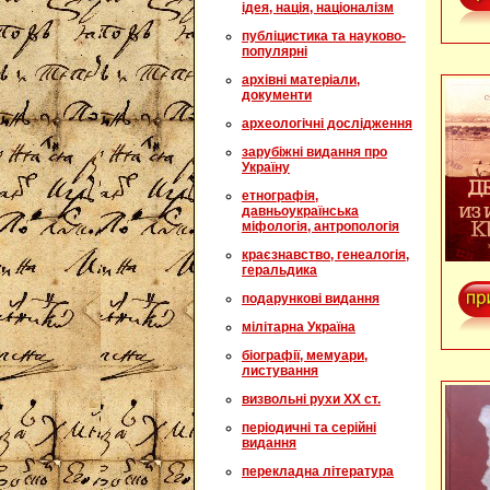
ідея, нація, націоналізм
публіцистика та науково-
популярні
архівні матеріали,
документи
археологічні дослідження
зарубіжні видання про
Україну
етнографія,
давньоукраїнська
міфологія, антропологія
краєзнавство, генеалогія,
геральдика
подарункові видання
мілітарна Україна
біографії, мемуари,
листування
визвольні рухи XX ст.
періодичні та серійні
видання
перекладна література