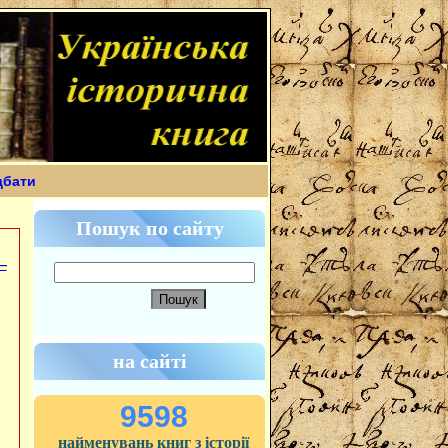
дбати
Пошук по сайту
—
на сайті
9598
найменувань книг з історії