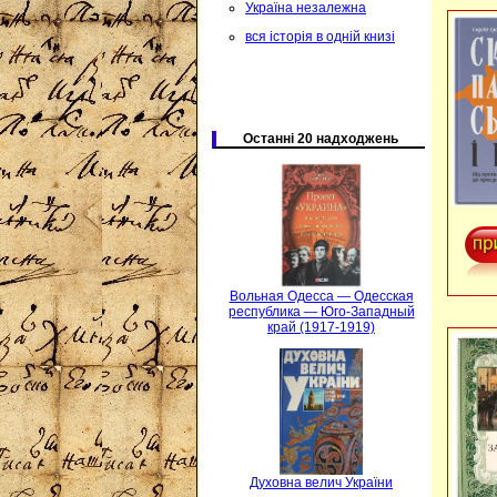
Україна незалежна
вся історія в одній книзі
Останні 20 надходжень
Вольная Одесса — Одесская
республика — Юго-Западный
край (1917-1919)
Духовна велич України