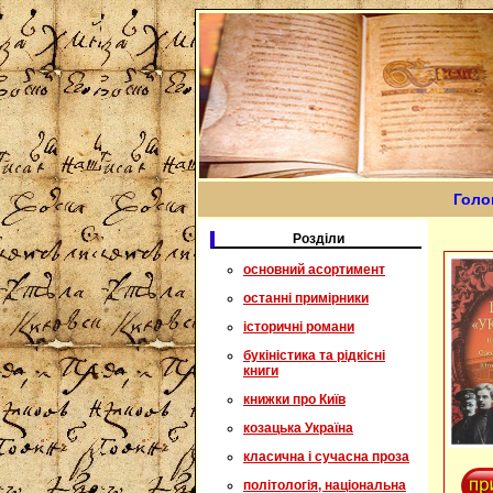
Голо
Розділи
основний асортимент
останні примірники
історичні романи
букіністика та рідкісні
книги
книжки про Київ
козацька Україна
класична і сучасна проза
політологія, національна