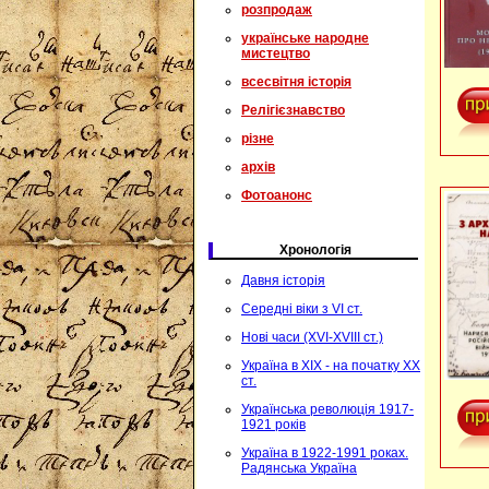
розпродаж
українське народне
мистецтво
всесвітня історія
Релігієзнавство
різне
архів
Фотоанонс
Хронологія
Давня історія
Середні віки з VI ст.
Нові часи (XVI-XVIII ст.)
Україна в XIX - на початку XX
ст.
Українська революція 1917-
1921 років
Україна в 1922-1991 роках.
Радянська Україна