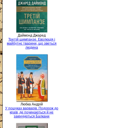
Даймонд Джаред
Третій шимпанзе. Еволюція і
майбутнє тварини, що зветься
людина
Любка Андрій
У пошуках варварів. Подорож до
країв, де починаються й не
закінчуються Балкани