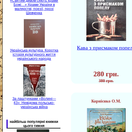
«Святим дивом сяють храми
Божі…» Храми України в
малярстві, поезії, прозі
Шевченка
Кава з присмаком попе
Українська культура. Коротка
історія культурного життя
українського народа
280 грн.
380 грн.
За лаштунками «Волині—
Корнієнко О.М.
43». Невідома польсько-
українська війна
найбільш популярні книжки
цього тижня