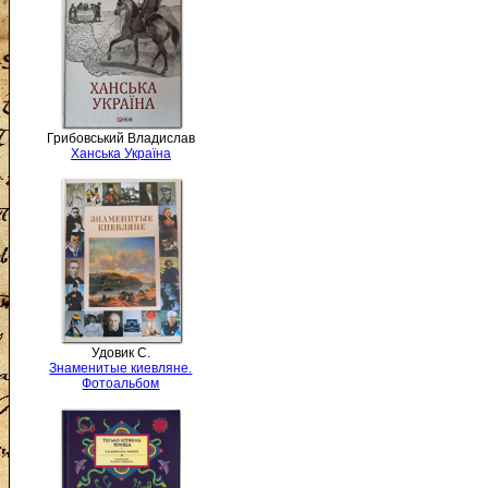
Грибовський Владислав
Ханська Україна
Удовик С.
Знаменитые киевляне.
Фотоальбом