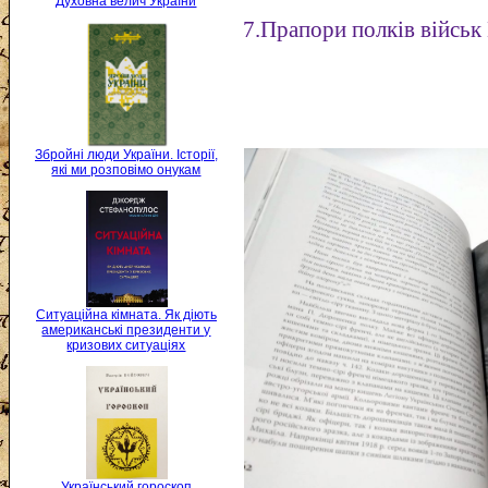
Духовна велич України
7.Прапори полків військ
Збройні люди України. Історії,
які ми розповімо онукам
Ситуаційна кімната. Як діють
американські президенти у
кризових ситуаціях
Український гороскоп