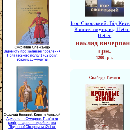
Ігор Сікорський. Від Києв
Коннектикута, від Неба 
Небес
наклад вичерпан
Сухомлин Олександр
грн.
Відомість про залінійні поселення
Полтавського полку 1762 року:
1200 грн.
збірник документів
Снайдер Тимоти
Осадчий Евгений, Коротя Алексей
Археологія Сумщини. Пам’ятки
селітроварного виробництва
Південної Сіверщини XVII ст.