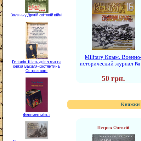
Волинь у Другій світовій війні
Military Крым. Военно
Реліквія. Шість днів з життя
исторический журнал №
князя Василя-Костянтина
Острозького
50 грн.
Книжки 
Феномен міста
Петров Олексій