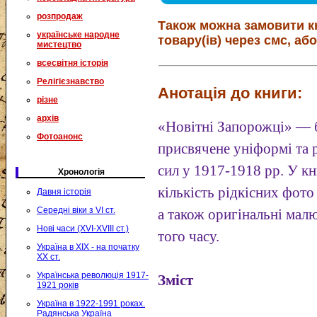
розпродаж
Також можна замовити к
українське народне
товару(ів) через смс, або
мистецтво
всесвітня історія
Релігієзнавство
Анотація до книги:
різне
архів
«Новітні Запорожці» — б
Фотоанонс
присвячене уніформі та 
сил у 1917-1918 pp. У к
Хронологія
кількість рідкісних фото
Давня історія
Середні віки з VI ст.
а також оригінальні мал
Нові часи (XVI-XVIII ст.)
того часу.
Україна в XIX - на початку
XX ст.
Українська революція 1917-
Зміст
1921 років
Україна в 1922-1991 роках.
Радянська Україна