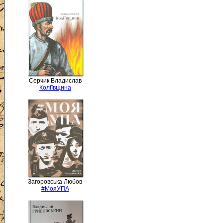
Серчик Владислав
Коліївщина
Загоровська Любов
#МояУПА