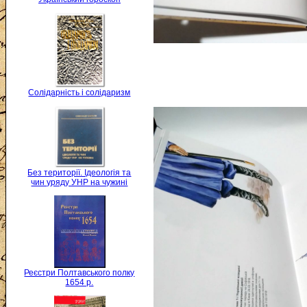
Солідарність і солідаризм
Без території. Ідеологія та
чин уряду УНР на чужині
Реєстри Полтавського полку
1654 р.