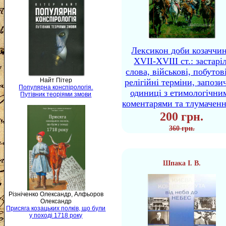
Лексикон доби козаччи
XVII-XVIII ст.: застаріл
слова, військові, побутов
Найт Пітер
релігійні терміни, запози
Популярна конспірологія.
одиниці з етимологічни
Путівник теоріями змови
коментарями та тлумачен
200 грн.
360 грн.
Шпака І. В.
Різніченко Олександр, Алфьоров
Олександр
Присяга козацьких полків, що були
у поході 1718 року