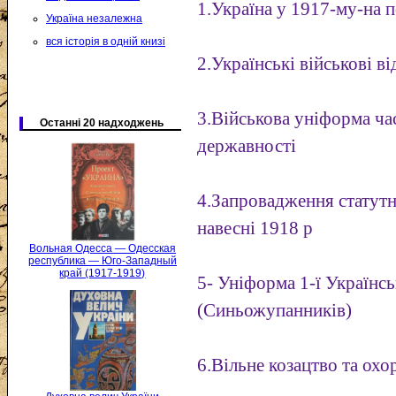
1.Україна у 1917-му-на 
Україна незалежна
вся історія в одній книзі
2.Українські військові в
3.Військова уніформа ча
Останні 20 надходжень
державності
4.Запровадження статутн
навесні 1918 р
Вольная Одесса — Одесская
республика — Юго-Западный
край (1917-1919)
5- Уніформа 1-ї Українськ
(Синьожупанників)
6.Вільне козацтво та ох