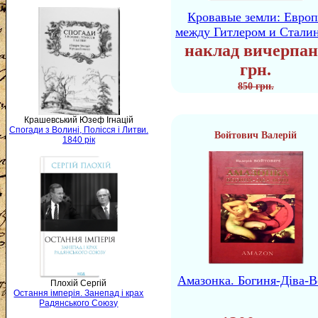
Кровавые земли: Европ
между Гитлером и Стали
наклад вичерпан
грн.
850 грн.
Крашевський Юзеф Ігнацій
Спогади з Волині, Полісся і Литви.
Войтович Валерій
1840 рік
Амазонка. Богиня-Діва-В
Плохій Сергій
Остання імперія. Занепад і крах
Радянського Союзу