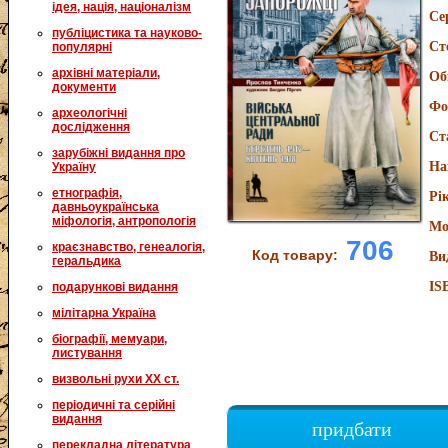
ідея, нація, націоналізм
Се
публіцистика та науково-
Ст
популярні
архівні матеріали,
Об
документи
Фо
археологічні
дослідження
Ст
зарубіжні видання про
На
Україну
етнографія,
Рі
давньоукраїнська
міфологія, антропологія
Мо
706
краєзнавство, генеалогія,
Код товару:
Ви
геральдика
IS
подарункові видання
мілітарна Україна
біографії, мемуари,
листування
визвольні рухи XX ст.
періодичні та серійні
видання
придбати
перекладна література