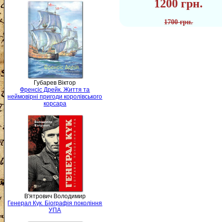
1200 грн.
1700 грн.
Губарев Віктор
Френсіс Дрейк. Життя та
неймовірні пригоди королівського
корсара
В'ятрович Володимир
Генерал Кук. Біографія покоління
УПА