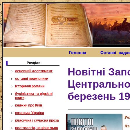
Головна
Останні надх
Розділи
Новітні Зап
основний асортимент
останні примірники
Центрально
історичні романи
березень 19
букіністика та рідкісні
книги
книжки про Київ
козацька Україна
Ро
класична і сучасна проза
Ав
політологія, національна