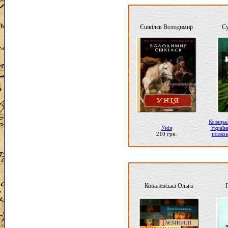
Єшкілєв Володимир
Су
Козацьк
Унія
України
210 грн.
полков
Ковалевська Ольга