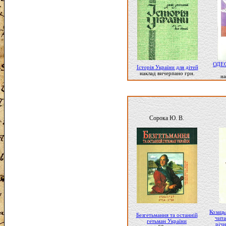
ОДЕС
Історія України для дітей
наклад вичерпано грн.
на
Сорока Ю. В.
Козаць
Безгетьмання та останній
чита
гетьман України
річ