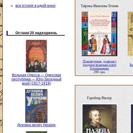
вся історія в одній книзі
Таїрова-Яковлева Тетяна
Останні 20 надходжень
Повсякдення, дозвілля і
традиції козацької еліти
Бо
Гетьманщини
280 грн.
Вольная Одесса — Одесская
республика — Юго-Западный
край (1917-1919)
Горобець Віктор
Духовна велич України