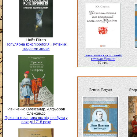
Найт Пітер
Популярна конспірологія. Путівник
теоріями змови
Безгетьмання та останній
гетьман України
60 грн.
Лепкий Богдан
Явор
Різніченко Олександр, Алфьоров
Олександр
Присяга козацьких полків, що були у
поході 1718 року