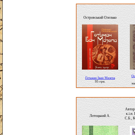
Островський Олелько
Ос
Гетьман Іван Мазепа
95 грн.
на
Автори
к.і.н
Лотоцький А.
С.Б., К