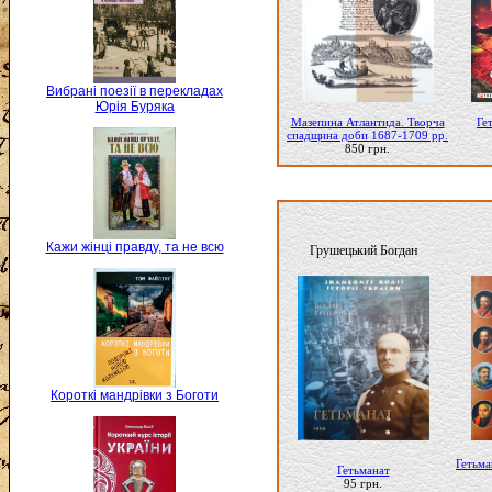
Вибрані поезії в перекладах
Юрія Буряка
Мазепина Атлантида. Творча
Ге
спадщина доби 1687-1709 рр.
850 грн.
Кажи жінці правду, та не всю
Грушецький Богдан
Короткі мандрівки з Боготи
Гетьма
Гетьманат
95 грн.