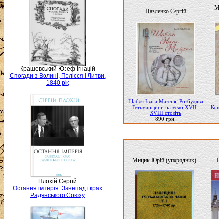
М
Павленко Сергій
Крашевський Юзеф Ігнацій
Спогади з Волині, Полісся і Литви.
1840 рік
Шабля Івана Мазепи. Розбудова
Гетьманщини на межі ХVІІ-
Кош
ХVІІІ століть
890 грн.
Мицик Юрій (упорядник)
Плохій Сергій
Остання імперія. Занепад і крах
Радянського Союзу