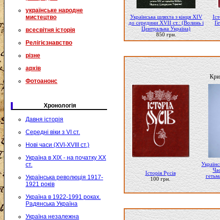
українське народне
Українська шляхта з кінця XIV
Іст
мистецтво
до середини XVII ст.: (Волинь і
Ге
Центральна Україна)
всесвітня історія
850 грн.
Релігієзнавство
різне
архів
Кри
Фотоанонс
Хронологія
Давня історія
Середні віки з VI ст.
Нові часи (XVI-XVIII ст.)
Україна в XIX - на початку XX
Українс
ст.
Ча
Історія Русів
гетьма
Українська революція 1917-
100 грн.
1921 років
Україна в 1922-1991 роках.
Радянська Україна
Україна незалежна