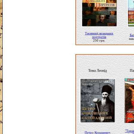
Таємниці козацьких
Ба
портретів
нак
250 грн.
Тома Леонід
Па
"Тира
Петро Конашевич