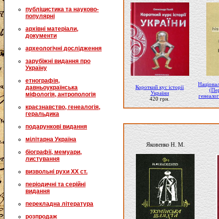
публіцистика та науково-
популярні
архівні матеріали,
документи
археологічні дослідження
зарубіжні видання про
Україну
етнографія,
Націонал
Короткий кус історії
давньоукраїнська
(Пе
України
міфологія, антропологія
генеалог
420 грн.
краєзнавство, генеалогія,
геральдика
подарункові видання
мілітарна Україна
Яковенко Н. М.
біографії, мемуари,
листування
визвольні рухи XX ст.
періодичні та серійні
видання
перекладна література
розпродаж