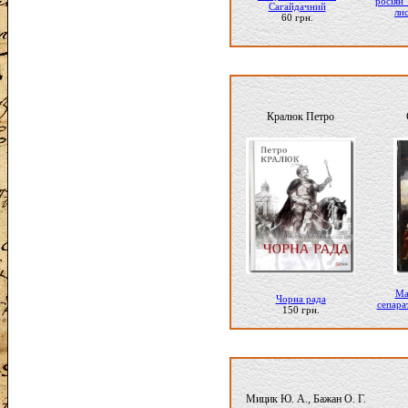
росіян"
Сагайдачний
ли
60 грн.
Кралюк Петро
Ма
Чорна рада
сепара
150 грн.
Мицик Ю. А., Бажан О. Г.