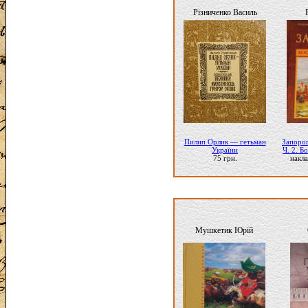
Різниченко Василь
Пилип Орлик — гетьман
Запорог
України
Ч. 2. Б
75 грн.
накла
Мушкетик Юрій