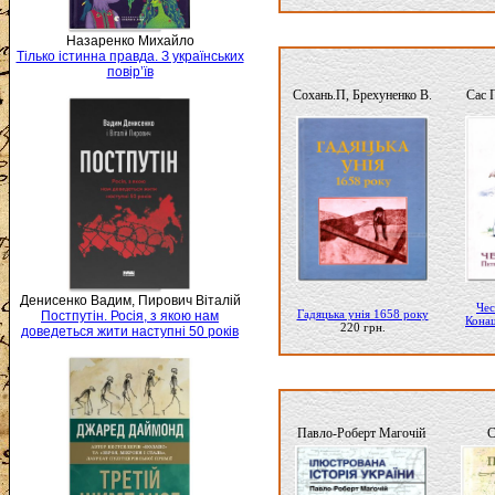
Назаренко Михайло
Тілько істинна правда. З українських
повір’їв
Сохань.П, Брехуненко В.
Сас 
Денисенко Вадим, Пирович Віталій
Чес
Гадяцька унія 1658 року
Постпутін. Росія, з якою нам
Кона
220 грн.
доведеться жити наступні 50 років
Павло-Роберт Магочій
С