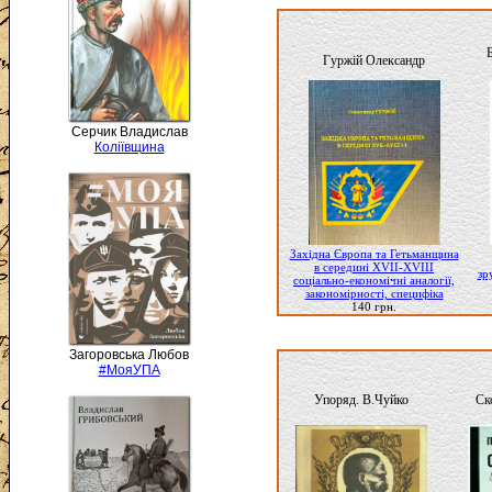
Гуржій Олександр
Серчик Владислав
Коліївщина
Західна Європа та Гетьманщина
в середині XVII-XVIII
зр
соціально-економічні аналогії,
закономірності, специфіка
140 грн.
Загоровська Любов
#МояУПА
Упоряд. В.Чуйко
Ск