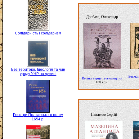
Дробаха, Олександр
Солідарність і солідаризм
Без території. Ідеологія та чин
уряду УНР на чужині
Гетьман
Велике серце Гетьманщини
150 грн.
Павленко Сергій
Реєстри Полтавського полку
1654 р.