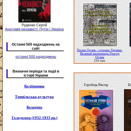
Руденко Сергій
Анатомія ненависті. Путін і Україна
Останні 500 надходжень на
сайт
Пилип Орлик - гетьман України.
Великий мазепинець Григор
останні 500 надходжень
Орлик
210 грн.
Визначні періоди та подіі в
історії України
Горобець Віктор
Бу
Коліївщина
Трипільська культура
Козацтво
Голодомор (1932-1933 рр.)