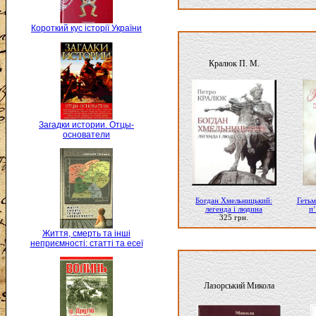
Короткий кус історії України
Кралюк П. М.
Загадки истории. Отцы-
основатели
Богдан Хмельницький:
Гетьм
легенда і людина
п
325 грн.
Життя, смерть та інші
неприємності: статті та есеї
Лазорський Микола