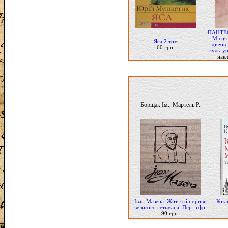
ПАНТЕО
Місця
Яса 2 том
діячів 
60 грн.
культур
накл
Борщак Ім., Мартель Р.
Іван Мазепа: Життя й пориви
Коза
великого гетьмана: Пер. з фр.
90 грн.