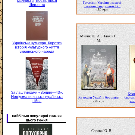
малярстві, поезії, прозі
Гетьмани України і кошові
Шевченка
отамани Запорозької Січі
150 грн.
Мицик Ю. А., Плохій С.
М.
Українська культура. Коротка
історія культурного життя
українського народа
За лаштунками «Волині—43».
Коза
Невідома польсько-українська
Як козаки Україну боронили
систем
війна
270 грн.
мис
найбільш популярні книжки
цього тижня
Сорока Ю. В.