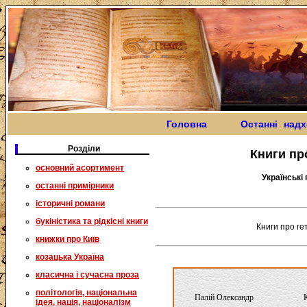
Головна
Останні над
Розділи
Книги пр
основний асортимент
Українські
останні примірники
історичні романи
букіністика та рідкісні книги
Книги про ге
книжки про Київ
козацька Україна
класична і сучасна проза
політологія, національна
Палій Олександр
ідея, нація, націоналізм