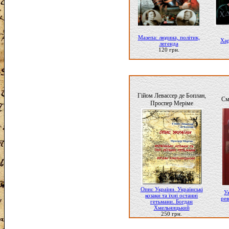
Мазепа: людина, політик,
Хар
легенда
120 грн.
Гійом Левассер де Боплан,
См
Проспер Меріме
Опис України. Українські
У
козаки та їхні останні
рев
гетьмани. Богдан
Хмельницький
250 грн.