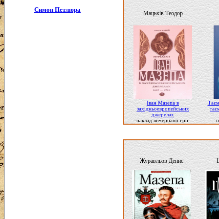
Симон Петлюра
Мацьків Теодор
Іван Мазепа в
Таєм
західньоевропейських
тає
джерелах
наклад вичерпано грн.
н
Журавльов Денис