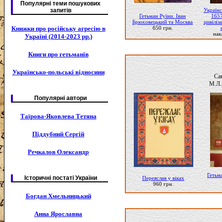
Популярні теми пошукових
запитів
Українс
Гетьман Руїни. Іван
1657
Брюховецький та Москва
цивіліз
Книжки про російську агресію в
650 грн.
нак
Україні (2014-2023 рр.)
Книги про гетьманів
Українсько-польські відносини
Са
М.Л.
Популярні автори
Таїрова-Яковлева Тетяна
Піддубний Сергій
Речкалов Олександр
Гетьм
Історичні постаті України
Переяслав у віках
960 грн.
Богдан Хмельницький
Анна Ярославна