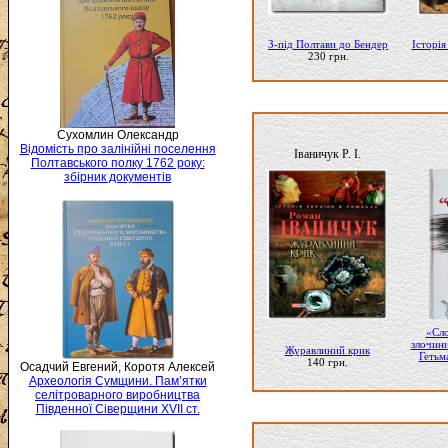
З-під Полтави до Бендер
Історія
230 грн.
Сухомлин Олександр
Відомість про залінійні поселення
Іваничук P. I.
Полтавського полку 1762 року:
збірник документів
«Сло
злочини
Журавлиний крик
Гетьм
140 грн.
Осадчий Евгений, Коротя Алексей
Археологія Сумщини. Пам’ятки
селітроварного виробництва
Південної Сіверщини XVII ст.