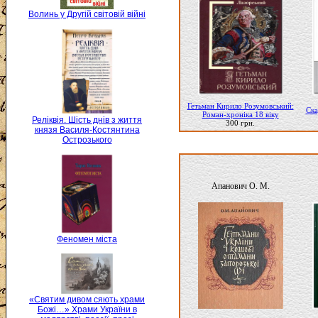
Волинь у Другій світовій війні
Гетьман Кирило Розумовський:
Ска
Роман-хроніка 18 віку
Реліквія. Шість днів з життя
300 грн.
князя Василя-Костянтина
Острозького
Апанович О. М.
Феномен міста
«Святим дивом сяють храми
Божі…» Храми України в