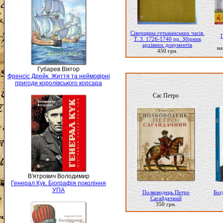
Сіверщина гетьманських часів.
Г
Т. 3. 1726-1740 рр. Збірник
архівних документів
на
450 грн.
Губарев Віктор
Френсіс Дрейк. Життя та неймовірні
пригоди королівського корсара
Сас Петро
В'ятрович Володимир
Генерал Кук. Біографія покоління
УПА
Полководець Петро
Бог
Сагайдачний
350 грн.