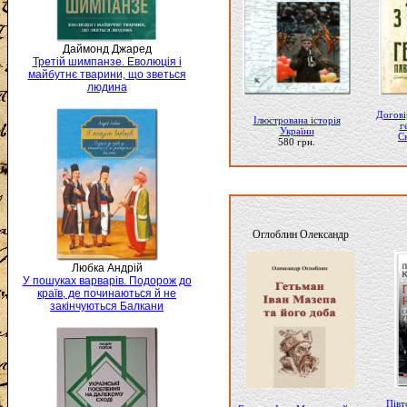
Даймонд Джаред
Третій шимпанзе. Еволюція і
майбутнє тварини, що зветься
людина
Догові
Ілюстрована історія
г
України
С
580 грн.
Оглоблин Олександр
Любка Андрій
У пошуках варварів. Подорож до
країв, де починаються й не
закінчуються Балкани
Півт