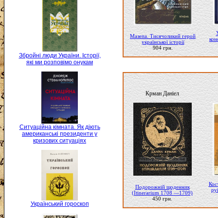
Мазепа. Тисячоликий герой
кон
української історії
904 грн.
Збройні люди України. Історії,
які ми розповімо онукам
Крман Даніел
Ситуаційна кімната. Як діють
американські президенти у
кризових ситуаціях
Кос
Подорожній щоденник
ру
(Itinerarium 1708 —1709)
450 грн.
Український гороскоп