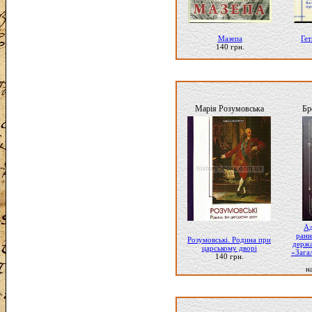
Мазепа
Ге
140 грн.
Марія Розумовська
Бр
Ад
ранн
Розумовські. Родина при
держа
царському дворі
«Зага
140 грн.
н