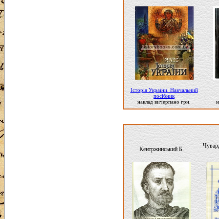
Історія України. Навчальний
посібник
наклад вичерпано грн.
н
Чувар
Кентржинський Б.