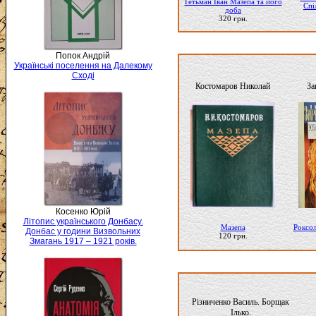
Гетьман Іван Мазепа та його
Спі
доба
320 грн.
Попок Андрій
Українські поселення на Далекому
Сході
Костомаров Николай
За
Косенко Юрій
Літопис українського Донбасу.
Мазепа
Роксол
Донбас у години Визвольних
120 грн.
Змагань 1917 – 1921 років.
Різниченко Василь. Борщак
Ілько.