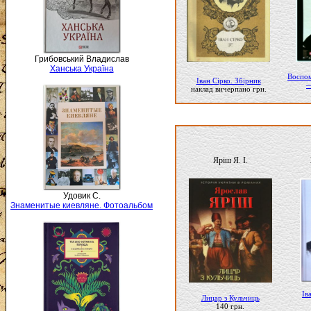
Грибовський Владислав
Ханська Україна
Воспом
Іван Сірко. Збірник
—
наклад вичерпано грн.
Яріш Я. І.
Удовик С.
Знаменитые киевляне. Фотоальбом
Ів
Лицар з Кульчиць
140 грн.