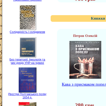
Книжки 
Солідарність і солідаризм
Петров Олексій
Без території. Ідеологія та
чин уряду УНР на чужині
Кава з присмаком попе
Реєстри Полтавського полку
1654 р.
280 грн.