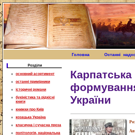
Головна
Останні надх
Розділи
Карпатська 
основний асортимент
останні примірники
формування
історичні романи
України
букіністика та рідкісні
книги
книжки про Київ
козацька Україна
Ро
класична і сучасна проза
Ав
політологія, національна