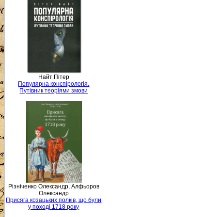
Найт Пітер
Популярна конспірологія.
Путівник теоріями змови
Різніченко Олександр, Алфьоров
Олександр
Присяга козацьких полків, що були
у поході 1718 року