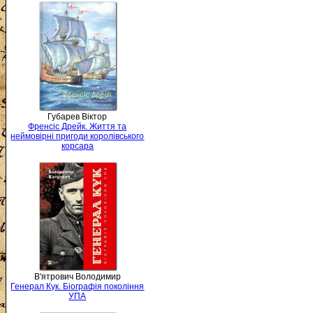
Губарев Віктор
Френсіс Дрейк. Життя та
неймовірні пригоди королівського
корсара
В'ятрович Володимир
Генерал Кук. Біографія покоління
УПА