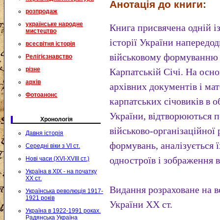
Анотація до книги:
розпродаж
українське народне
Книга присвячена одній і
мистецтво
історії України напередод
всесвітня історія
військовому формуванню 
Релігієзнавство
різне
Карпатській Січі. На осн
архів
архівних документів і ма
Фотоанонс
карпатських січовиків в 
України, відтворюються п
Хронологія
військово-організаційної
Давня історія
формувань, аналізується 
Середні віки з VI ст.
одностроїв і зображення в
Нові часи (XVI-XVIII ст.)
Україна в XIX - на початку
XX ст.
Видання розраховане на вс
Українська революція 1917-
1921 років
України XX ст.
Україна в 1922-1991 роках.
Радянська Україна