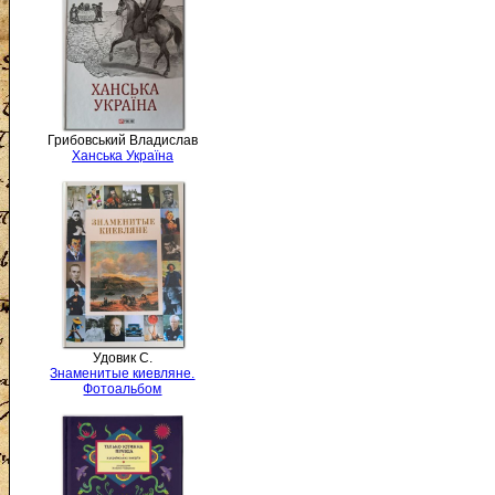
Грибовський Владислав
Ханська Україна
Удовик С.
Знаменитые киевляне.
Фотоальбом