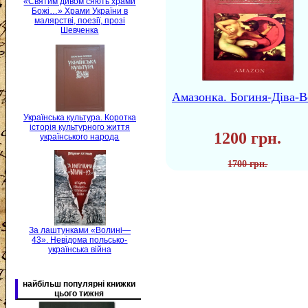
«Святим дивом сяють храми
Божі…» Храми України в
малярстві, поезії, прозі
Шевченка
Амазонка. Богиня-Діва-В
Українська культура. Коротка
історія культурного життя
1200 грн.
українського народа
1700 грн.
За лаштунками «Волині—
43». Невідома польсько-
українська війна
найбільш популярні книжки
цього тижня