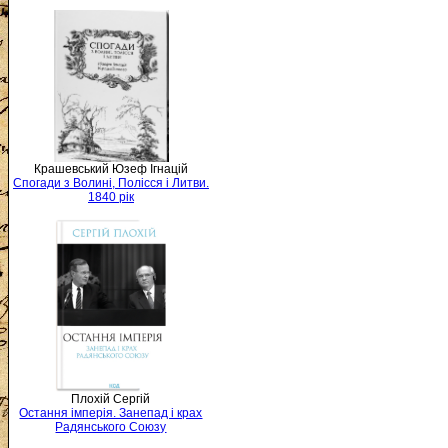
Крашевський Юзеф Ігнацій
Спогади з Волині, Полісся і Литви.
1840 рік
Плохій Сергій
Остання імперія. Занепад і крах
Радянського Союзу