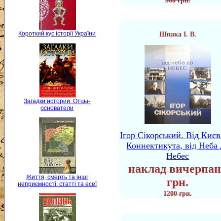
360 грн.
Короткий кус історії України
Шпака І. В.
Загадки истории. Отцы-
основатели
Ігор Сікорський. Від Києв
Коннектикута, від Неба 
Небес
наклад вичерпан
Життя, смерть та інші
грн.
неприємності: статті та есеї
1200 грн.