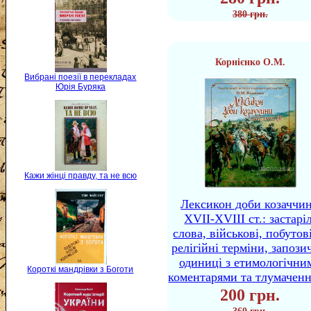
380 грн.
Корнієнко О.М.
Вибрані поезії в перекладах
Юрія Буряка
Кажи жінці правду, та не всю
Лексикон доби козаччи
XVII-XVIII ст.: застаріл
слова, військові, побутов
релігійні терміни, запози
одиниці з етимологічни
Короткі мандрівки з Боготи
коментарями та тлумачен
200 грн.