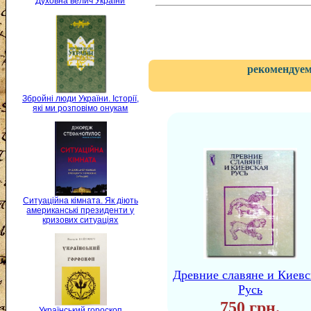
Духовна велич України
рекомендуем
Збройні люди України. Історії,
які ми розповімо онукам
Ситуаційна кімната. Як діють
американські президенти у
кризових ситуаціях
Древние славяне и Киевс
Русь
750 грн.
Український гороскоп