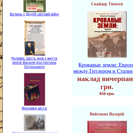
Снайдер Тимоти
Волинь у Другій світовій війні
Реліквія. Шість днів з життя
князя Василя-Костянтина
Кровавые земли: Европ
Острозького
между Гитлером и Стали
наклад вичерпан
грн.
850 грн.
Феномен міста
Войтович Валерій