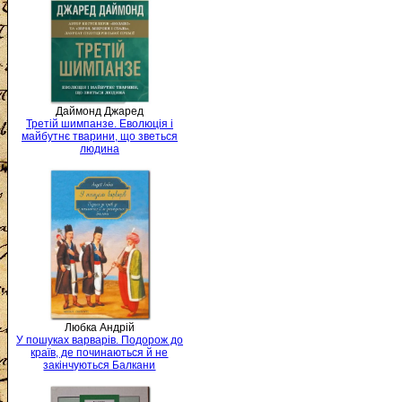
Даймонд Джаред
Третій шимпанзе. Еволюція і
майбутнє тварини, що зветься
людина
Любка Андрій
У пошуках варварів. Подорож до
країв, де починаються й не
закінчуються Балкани