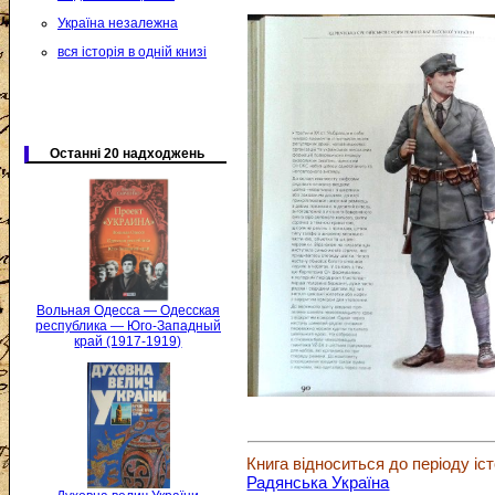
Україна незалежна
вся історія в одній книзі
Останні 20 надходжень
Вольная Одесса — Одесская
республика — Юго-Западный
край (1917-1919)
Книга відноситься до періоду іст
Радянська Україна