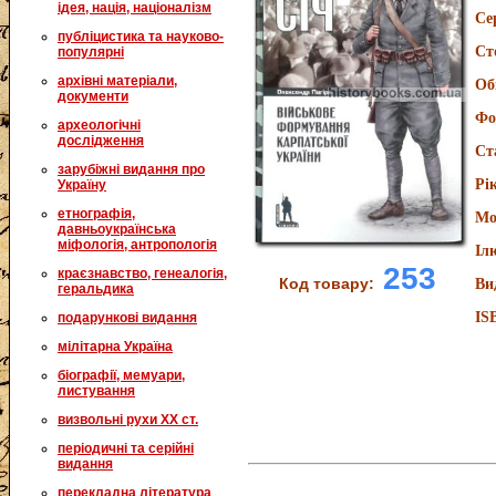
ідея, нація, націоналізм
Се
публіцистика та науково-
Ст
популярні
архівні матеріали,
Об
документи
Фо
археологічні
дослідження
Ст
зарубіжні видання про
Рі
Україну
етнографія,
Мо
давньоукраїнська
міфологія, антропологія
Іл
253
краєзнавство, генеалогія,
Код товару:
Ви
геральдика
IS
подарункові видання
мілітарна Україна
біографії, мемуари,
листування
визвольні рухи XX ст.
періодичні та серійні
видання
перекладна література