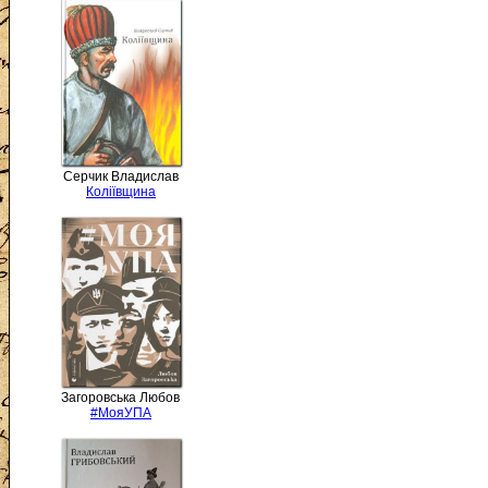
Серчик Владислав
Коліївщина
Загоровська Любов
#МояУПА