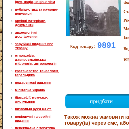
ідея, нація, націоналізм
Фо
публіцистика та науково-
Ст
популярні
Рі
архівні матеріали,
документи
Мо
археологічні
дослідження
Іл
9891
зарубіжні видання про
Код товару:
Україну
Ви
етнографія,
давньоукраїнська
IS
міфологія, антропологія
краєзнавство, генеалогія,
геральдика
подарункові видання
мілітарна Україна
біографії, мемуари,
придбати
листування
визвольні рухи XX ст.
Також можна замовити к
періодичні та серійні
видання
товару(ів) через смс, або
перекладна література