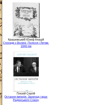
Крашевський Юзеф Ігнацій
Спогади з Волині, Полісся і Литви.
1840 рік
Плохій Сергій
Остання імперія. Занепад і крах
Радянського Союзу