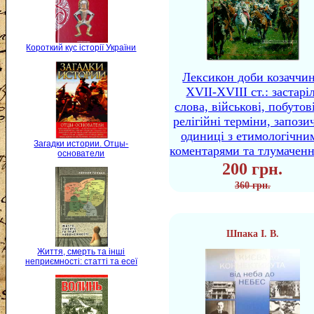
Короткий кус історії України
Лексикон доби козаччи
XVII-XVIII ст.: застаріл
слова, військові, побутов
релігійні терміни, запози
одиниці з етимологічни
Загадки истории. Отцы-
коментарями та тлумачен
основатели
200 грн.
360 грн.
Шпака І. В.
Життя, смерть та інші
неприємності: статті та есеї