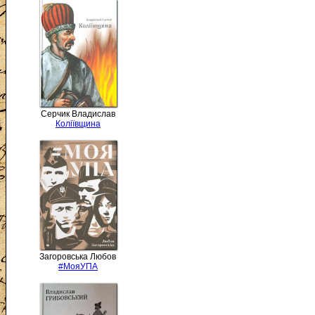
Серчик Владислав
Коліївщина
Загоровська Любов
#МояУПА