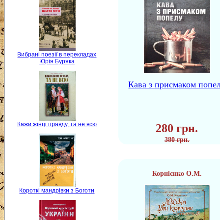
Вибрані поезії в перекладах
Юрія Буряка
Кава з присмаком попе
Кажи жінці правду, та не всю
280 грн.
380 грн.
Корнієнко О.М.
Короткі мандрівки з Боготи