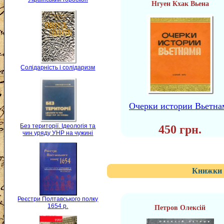
Нгуен Кхак Вьена
Солідарність і солідаризм
Очерки истории Вьетна
Без території. Ідеологія та
450 грн.
чин уряду УНР на чужині
Книжки 
Реєстри Полтавського полку
1654 р.
Петров Олексій