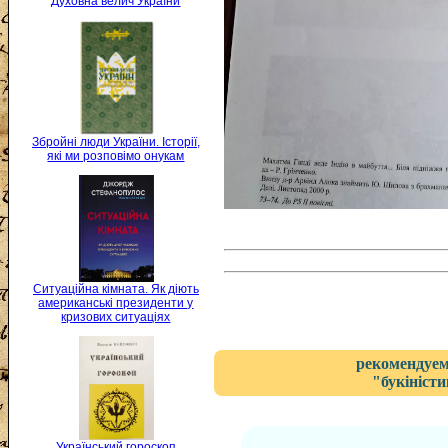
Духовна велич України
Збройні люди України. Історії,
які ми розповімо онукам
Ситуаційна кімната. Як діють
американські президенти у
кризових ситуаціях
рекомендуем
"букіністи
Український гороскоп