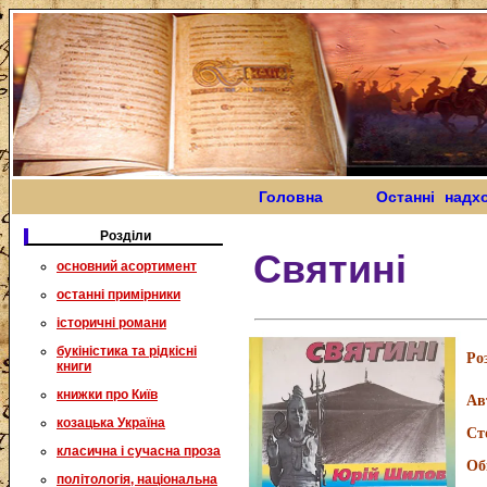
Головна
Останні надх
Розділи
Святині
основний асортимент
останні примірники
історичні романи
букіністика та рідкісні
Ро
книги
книжки про Київ
Ав
козацька Україна
Ст
класична і сучасна проза
Об
політологія, національна