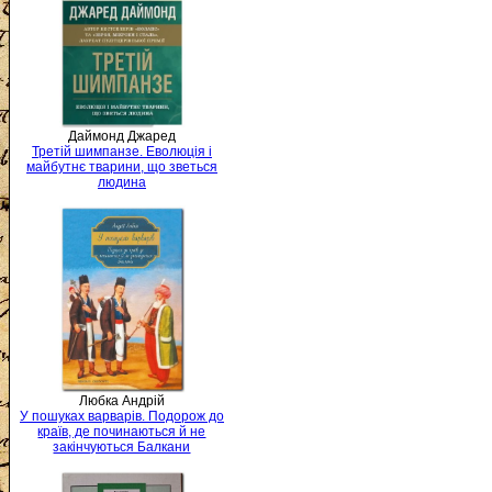
Даймонд Джаред
Третій шимпанзе. Еволюція і
майбутнє тварини, що зветься
людина
Любка Андрій
У пошуках варварів. Подорож до
країв, де починаються й не
закінчуються Балкани