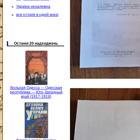
Україна незалежна
вся історія в одній книзі
Останні 20 надходжень
Вольная Одесса — Одесская
республика — Юго-Западный
край (1917-1919)