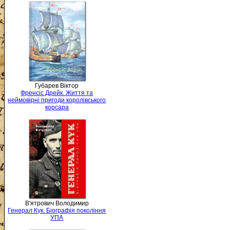
Губарев Віктор
Френсіс Дрейк. Життя та
неймовірні пригоди королівського
корсара
В'ятрович Володимир
Генерал Кук. Біографія покоління
УПА