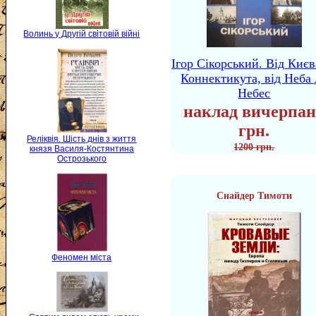
Волинь у Другій світовій війні
Ігор Сікорський. Від Києв
Коннектикута, від Неба 
Небес
наклад вичерпан
грн.
Реліквія. Шість днів з життя
1200 грн.
князя Василя-Костянтина
Острозького
Снайдер Тимоти
Феномен міста