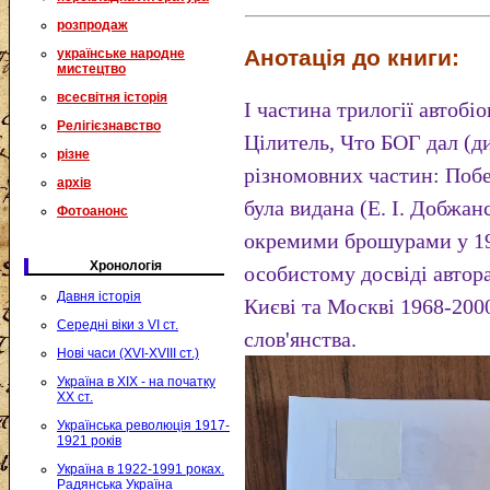
розпродаж
Анотація до книги:
українське народне
мистецтво
всесвітня історія
І частина трилогії автобі
Релігієзнавство
Цілитель, Что БОГ дал (див
різне
різномовних частин: Побед
архів
була видана (Е. І. Добжан
Фотоанонс
окремими брошурами у 199
Хронологія
особистому досвіді автора
Давня історія
Києві та Москві 1968-200
Середні віки з VI ст.
слов'янства.
Нові часи (XVI-XVIII ст.)
Україна в XIX - на початку
XX ст.
Українська революція 1917-
1921 років
Україна в 1922-1991 роках.
Радянська Україна