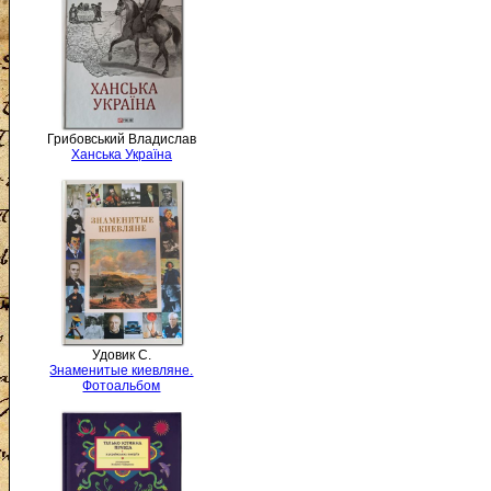
Грибовський Владислав
Ханська Україна
Удовик С.
Знаменитые киевляне.
Фотоальбом