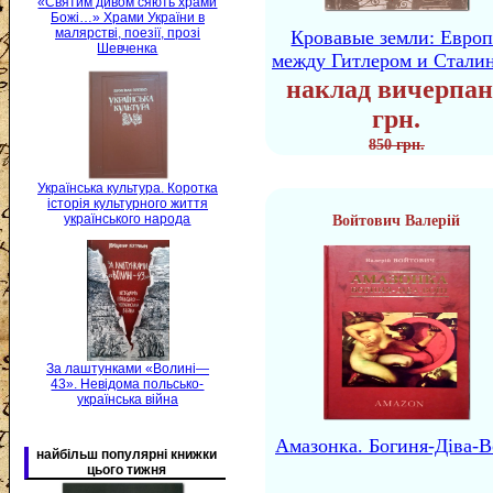
«Святим дивом сяють храми
Божі…» Храми України в
малярстві, поезії, прозі
Кровавые земли: Европ
Шевченка
между Гитлером и Стали
наклад вичерпан
грн.
850 грн.
Українська культура. Коротка
історія культурного життя
українського народа
Войтович Валерій
За лаштунками «Волині—
43». Невідома польсько-
українська війна
Амазонка. Богиня-Діва-В
найбільш популярні книжки
цього тижня