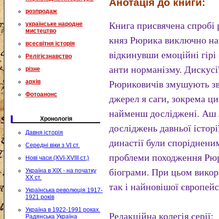
Анотація до книги:
розпродаж
Книга присвячена спробі 
українське народне
мистецтво
княз Рюрика виключно на 
всесвітня історія
відкинувши емоційні гірі 
Релігієзнавство
анти норманізму. Дискусі
різне
архів
Рюриковичів змушують зв
Фотоанонс
джерел я саги, зокрема цик
найменш досліджені. Аш 
Хронологія
досліджень давньої історії
Давня історія
династії були споріднени
Середні віки з VI ст.
проблеми походження Рюри
Нові часи (XVI-XVIII ст.)
біограми. При цьом викор
Україна в XIX - на початку
XX ст.
так і найновішої європейсь
Українська революція 1917-
1921 років
Україна в 1922-1991 роках.
Редакційна колегія серії:
Радянська Україна