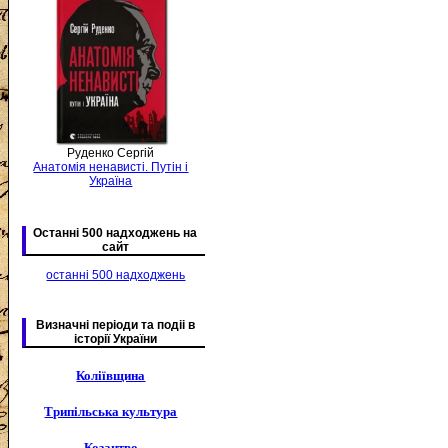
Руденко Сергій
Анатомія ненависті. Путін і
Україна
Останні 500 надходжень на
сайт
останні 500 надходжень
Визначні періоди та подіі в
історії України
Коліївщина
Трипільська культура
Козацтво