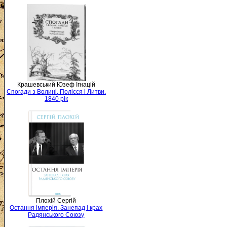
Крашевський Юзеф Ігнацій
Спогади з Волині, Полісся і Литви.
1840 рік
Плохій Сергій
Остання імперія. Занепад і крах
Радянського Союзу