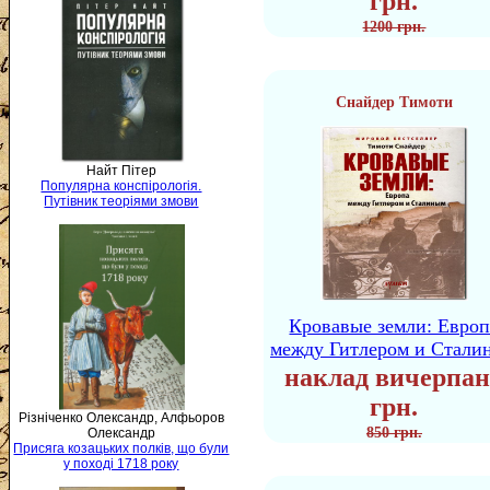
грн.
1200 грн.
Снайдер Тимоти
Найт Пітер
Популярна конспірологія.
Путівник теоріями змови
Кровавые земли: Европ
между Гитлером и Стали
наклад вичерпан
грн.
Різніченко Олександр, Алфьоров
850 грн.
Олександр
Присяга козацьких полків, що були
у поході 1718 року