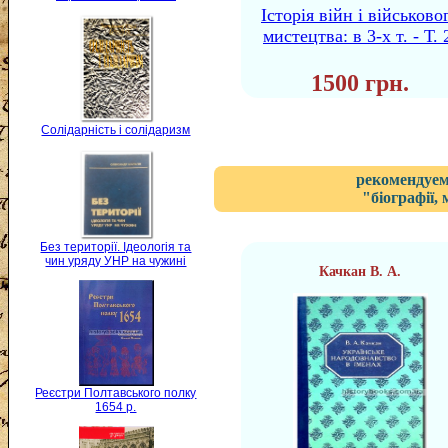
Історія війн і військово
мистецтва: в 3-х т. - Т. 
1500 грн.
Солідарність і солідаризм
рекомендуем
"біографії,
Без території. Ідеологія та
чин уряду УНР на чужині
Качкан В. А.
Реєстри Полтавського полку
1654 р.