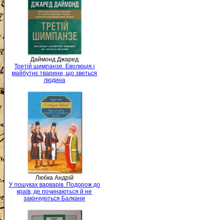
Даймонд Джаред
Третій шимпанзе. Еволюція і
майбутнє тварини, що зветься
людина
Любка Андрій
У пошуках варварів. Подорож до
країв, де починаються й не
закінчуються Балкани