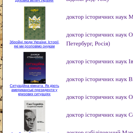
Духовна велич України
доктор історичних наук 
доктор історичних наук 
Збройні люди України. Історії,
Петербург, Росія)
які ми розповімо онукам
доктор історичних наук Ів
доктор історичних наук Ві
Ситуаційна кімната. Як діють
американські президенти у
кризових ситуаціях
доктор історичних наук О
доктор історичних наук С
доктор габілітований Ма