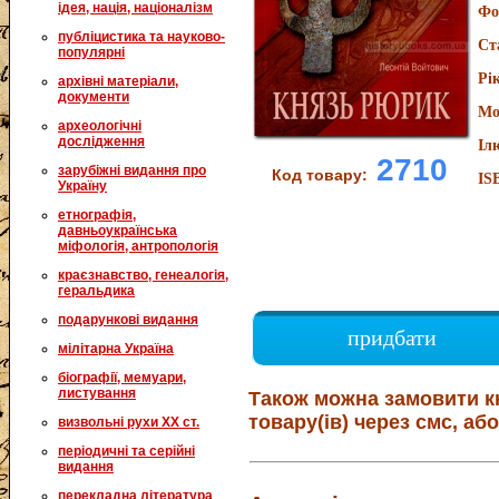
ідея, нація, націоналізм
Фо
публіцистика та науково-
Ст
популярні
Рі
архівні матеріали,
документи
Мо
археологічні
дослідження
Іл
2710
зарубіжні видання про
Код товару:
IS
Україну
етнографія,
давньоукраїнська
міфологія, антропологія
краєзнавство, генеалогія,
геральдика
подарункові видання
придбати
мілітарна Україна
біографії, мемуари,
листування
Також можна замовити к
товару(ів) через смс, або
визвольні рухи XX ст.
періодичні та серійні
видання
перекладна література