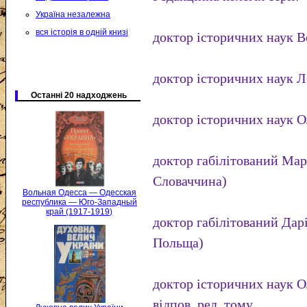
Україна незалежна
вся історія в одній книзі
доктор історичних наук 
доктор історичних наук Л
Останні 20 надходжень
доктор історичних наук О
доктор габілітований Мар
Словаччина)
Вольная Одесса — Одесская
республика — Юго-Западный
край (1917-1919)
доктор габілітований Да
Польща)
доктор історичних наук 
відпов. ред. тому