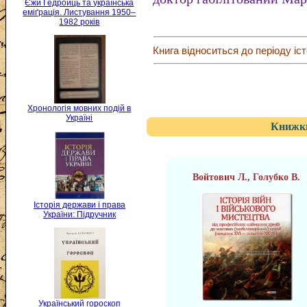
Єжи Ґедройць та українська
еміґрація. Листування 1950–
1982 років
Книга відноситься до періоду іст
Хронологія мовних подій в
Україні
Книжки
Войтович Л., Голубко В.
Історія держави і права
України: Підручник
Український гороскоп