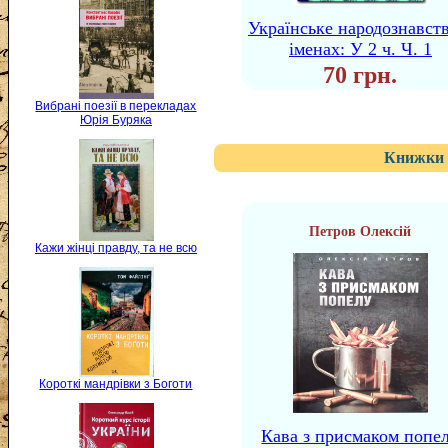
Українське народознавств
іменах: У 2 ч. Ч. 1
70 грн.
Вибрані поезії в перекладах
Юрія Буряка
Книжки 
Петров Олексій
Кажи жінці правду, та не всю
Короткі мандрівки з Боготи
Кава з присмаком попе