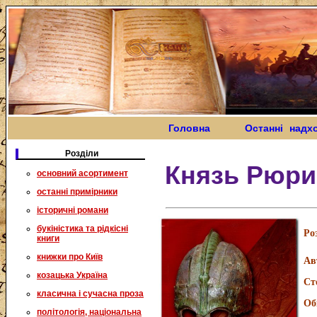
Головна
Останні надх
Розділи
Князь Рюри
основний асортимент
останні примірники
історичні романи
букіністика та рідкісні
Ро
книги
книжки про Київ
Ав
козацька Україна
Ст
класична і сучасна проза
Об
політологія, національна