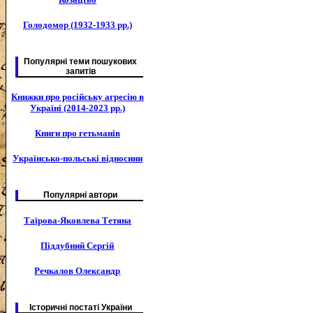
Голодомор (1932-1933 рр.)
Популярні теми пошукових
запитів
Книжки про російську агресію в
Україні (2014-2023 рр.)
Книги про гетьманів
Українсько-польські відносини
Популярні автори
Таїрова-Яковлева Тетяна
Піддубний Сергій
Речкалов Олександр
Історичні постаті України