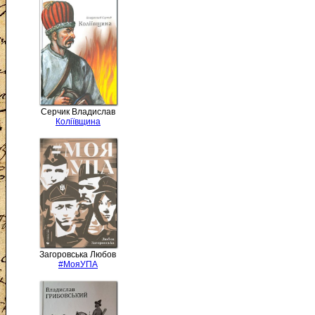
Серчик Владислав
Коліївщина
Загоровська Любов
#МояУПА