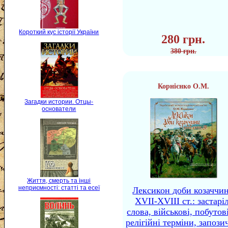
Короткий кус історії України
280 грн.
380 грн.
Корнієнко О.М.
Загадки истории. Отцы-
основатели
Життя, смерть та інші
неприємності: статті та есеї
Лексикон доби козаччи
XVII-XVIII ст.: застаріл
слова, військові, побутов
релігійні терміни, запози