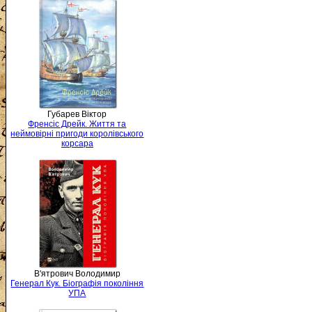
Губарев Віктор
Френсіс Дрейк. Життя та
неймовірні пригоди королівського
корсара
В'ятрович Володимир
Генерал Кук. Біографія покоління
УПА