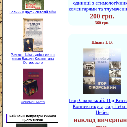
одиниці з етимологічни
коментарями та тлумачен
Волинь у Другій світовій війні
200 грн.
360 грн.
Шпака І. В.
Реліквія. Шість днів з життя
князя Василя-Костянтина
Острозького
Ігор Сікорський. Від Києв
Феномен міста
Коннектикута, від Неба 
Небес
найбільш популярні книжки
наклад вичерпан
цього тижня