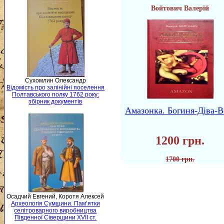
Войтович Валерій
Сухомлин Олександр
Відомість про залінійні поселення
Полтавського полку 1762 року:
збірник документів
Амазонка. Богиня-Діва-В
1200 грн.
1700 грн.
Осадчий Евгений, Коротя Алексей
Археологія Сумщини. Пам’ятки
селітроварного виробництва
Південної Сіверщини XVII ст.