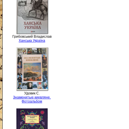
Грибовський Владислав
Ханська Україна
Удовик С.
Знаменитые киевляне.
Фотоальбом