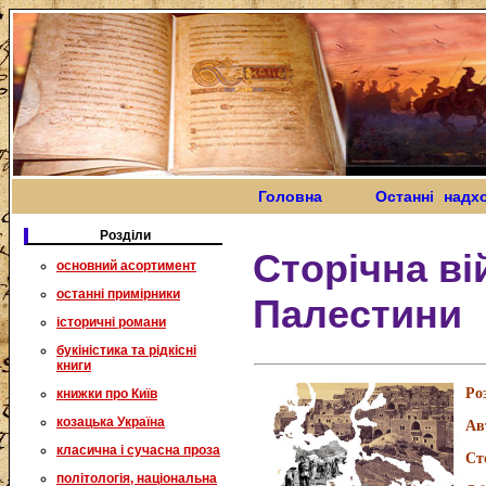
Головна
Останні надх
Розділи
Сторічна ві
основний асортимент
останні примірники
Палестини
історичні романи
букіністика та рідкісні
книги
Ро
книжки про Київ
козацька Україна
Ав
класична і сучасна проза
Ст
політологія, національна