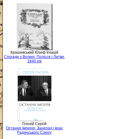
Крашевський Юзеф Ігнацій
Спогади з Волині, Полісся і Литви.
1840 рік
Плохій Сергій
Остання імперія. Занепад і крах
Радянського Союзу