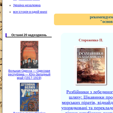
Україна незалежна
вся історія в одній книзі
рекомендуем
"основ
Останні 20 надходжень
Стороженко П.
Вольная Одесса — Одесская
республика — Юго-Западный
край (1917-1919)
Розбійники з лебедино
шляху: Цікавинки про
морських піратів, віднайд
упорядковані та перекладе