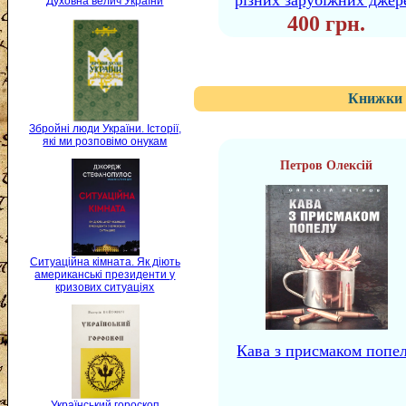
різних зарубіжних джер
Духовна велич України
400 грн.
Книжки 
Збройні люди України. Історії,
які ми розповімо онукам
Петров Олексій
Ситуаційна кімната. Як діють
американські президенти у
кризових ситуаціях
Кава з присмаком попе
Український гороскоп