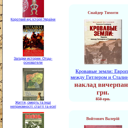
Снайдер Тимоти
Короткий кус історії України
Загадки истории. Отцы-
основатели
Кровавые земли: Европ
между Гитлером и Стали
наклад вичерпан
грн.
850 грн.
Життя, смерть та інші
неприємності: статті та есеї
Войтович Валерій