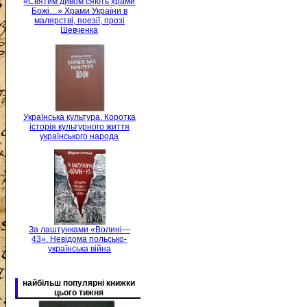
«Святим дивом сяють храми
Божі…» Храми України в
малярстві, поезії, прозі
Шевченка
Українська культура. Коротка
історія культурного життя
українського народа
За лаштунками «Волині—
43». Невідома польсько-
українська війна
найбільш популярні книжки
цього тижня