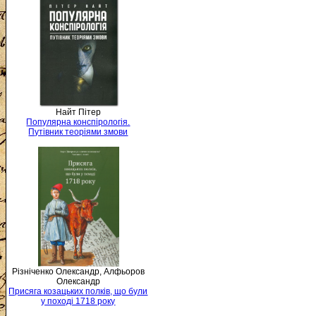
Найт Пітер
Популярна конспірологія.
Путівник теоріями змови
Різніченко Олександр, Алфьоров
Олександр
Присяга козацьких полків, що були
у поході 1718 року