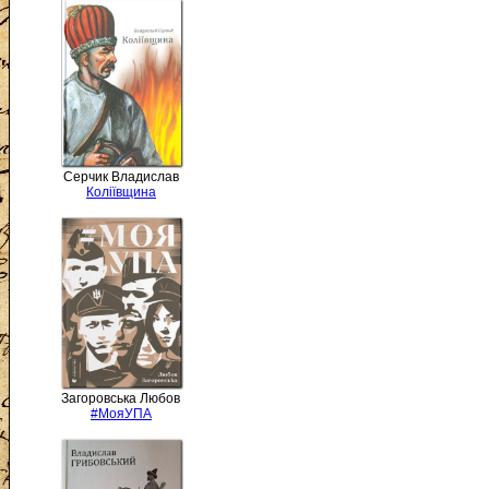
Серчик Владислав
Коліївщина
Загоровська Любов
#МояУПА