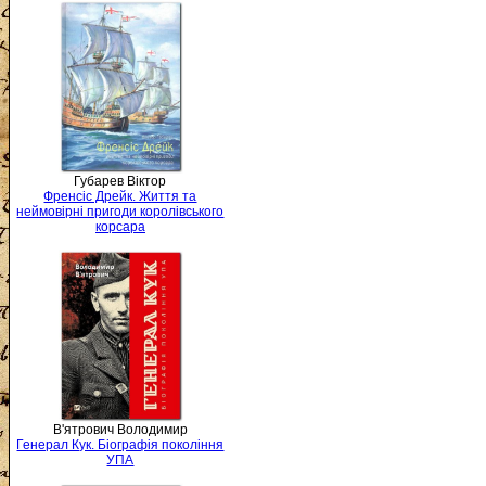
Губарев Віктор
Френсіс Дрейк. Життя та
неймовірні пригоди королівського
корсара
В'ятрович Володимир
Генерал Кук. Біографія покоління
УПА