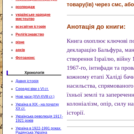
товару(ів) через смс, або
розпродаж
українське народне
мистецтво
Анотація до книги:
всесвітня історія
Релігієзнавство
Книга охоплює ключові по
різне
декларацію Бальфура, ман
архів
створення Ізраїлю, війну
Фотоанонс
1967-го, інтифади та про
Хронологія
кожному етапі Халiді бач
Давня історія
насильства, спрямованого
Середні віки з VI ст.
їхньої землі та заперечен
Нові часи (XVI-XVIII ст.)
колоніалізм, опір, силу на
Україна в XIX - на початку
XX ст.
історії.
Українська революція 1917-
1921 років
Україна в 1922-1991 роках.
Радянська Україна