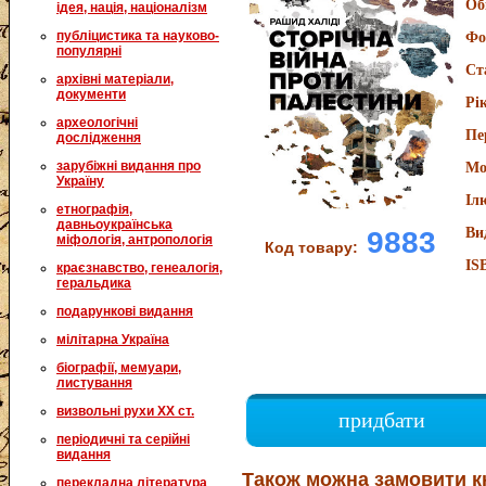
Об
ідея, нація, націоналізм
публіцистика та науково-
Фо
популярні
Ст
архівні матеріали,
документи
Рі
археологічні
Пе
дослідження
зарубіжні видання про
Мо
Україну
Іл
етнографія,
давньоукраїнська
Ви
9883
міфологія, антропологія
Код товару:
IS
краєзнавство, генеалогія,
геральдика
подарункові видання
мілітарна Україна
біографії, мемуари,
листування
визвольні рухи XX ст.
придбати
періодичні та серійні
видання
Також можна замовити к
перекладна література