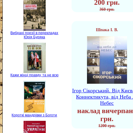
200 грн.
360 грн.
Шпака І. В.
Вибрані поезії в перекладах
Юрія Буряка
Кажи жінці правду, та не всю
Ігор Сікорський. Від Києв
Коннектикута, від Неба 
Небес
наклад вичерпан
Короткі мандрівки з Боготи
грн.
1200 грн.