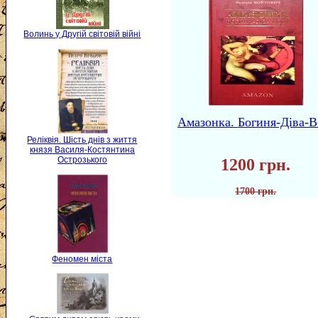
Волинь у Другій світовій війні
Амазонка. Богиня-Діва-В
Реліквія. Шість днів з життя
князя Василя-Костянтина
Острозького
1200 грн.
1700 грн.
Феномен міста