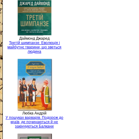
Даймонд Джаред
Третій шимпанзе. Еволюція і
майбутнє тварини, що зветься
людина
Любка Андрій
У пошуках варварів. Подорож до
країв, де починаються й не
закінчуються Балкани