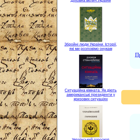
Духовна велич України
Збройні люди України. Історії,
які ми розповімо онукам
Пр
Ситуаційна кімната. Як діють
американські президенти у
кризових ситуаціях
Український гороскоп