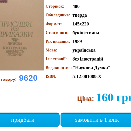
480
Сторінок:
тверда
Обкладинка:
145х220
Формат:
букіністична
Стан книги:
1989
Рік видання:
українська
Мова:
без ілюстрацій
Ілюстрації:
"Наукова Думка"
Видавництво:
9620
5-12-001089-Х
ISBN:
 товару:
160 гр
Ціна:
придбати
замовити в 1 клік