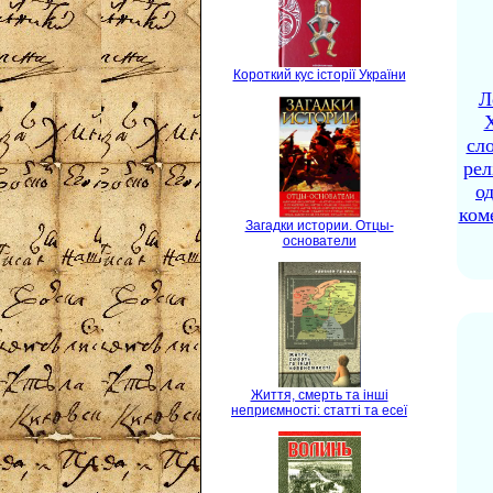
Короткий кус історії України
Л
X
сло
рел
о
ком
Загадки истории. Отцы-
основатели
Життя, смерть та інші
неприємності: статті та есеї