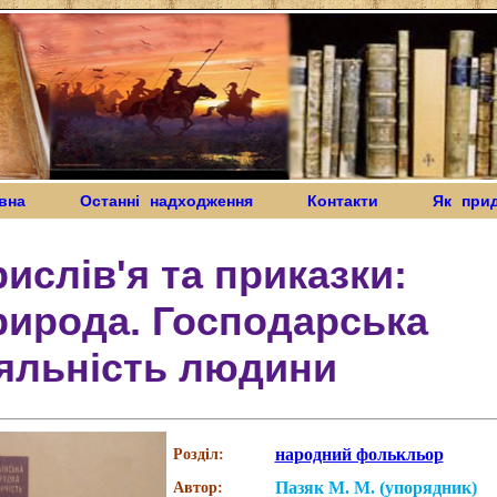
вна
Останні надходження
Контакти
Як при
ислів'я та приказки:
рирода. Господарська
яльність людини
народний фолькльор
Розділ:
Пазяк М. М. (упорядник)
Автор: