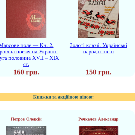
Марсове поле — Кн. 2.
Золоті ключі. Українські
роїчна поезія на Україні.
народні пісні
уга половина XVII – XIX
ст.
160 грн.
150 грн.
Книжки за акційною ціною:
Петров Олексій
Речкалов Александр