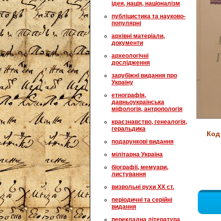
ідея, нація, націоналізм
публіцистика та науково-
популярні
архівні матеріали,
документи
археологічні
дослідження
зарубіжні видання про
Україну
етнографія,
давньоукраїнська
міфологія, антропологія
краєзнавство, генеалогія,
геральдика
Код
подарункові видання
мілітарна Україна
біографії, мемуари,
листування
визвольні рухи XX ст.
періодичні та серійні
видання
перекладна література