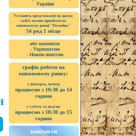
України
Усі книги, представлені на цьому
сайті, можна придбати на
книжковому ринці "Почайна"
54 ряд 1 місце
або замовити:
- Укрпоштою
- Новою поштою
графік роботи на
книжковому ринку:
у вівторок, четвер
працюємо з 10:30 до 14
години
н
у суботу та неділю
працюємо з 10:30 до 15
години
контакти