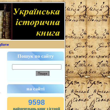
дбати
Пошук по сайту
на сайті
9598
найменувань книг з історії