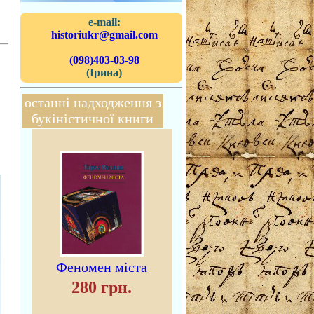
e-mail:
historiukr@gmail.com
(098)403-03-98
(Ірина)
останні надходження з
букіністичної книги
Феномен міста
280 грн.