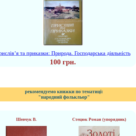
ислів’я та приказки: Природа. Господарська діяльність
100 грн.
рекомендуемо книжки по тематиці:
"народний фолькльор"
Шевчук В.
Стецюк Роман (упорядник)