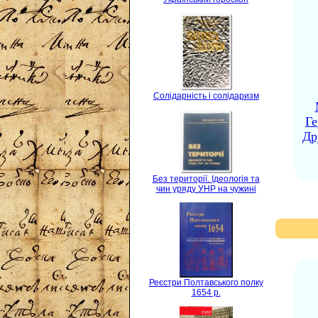
Солідарність і солідаризм
Ге
Др
Без території. Ідеологія та
чин уряду УНР на чужині
Реєстри Полтавського полку
1654 р.