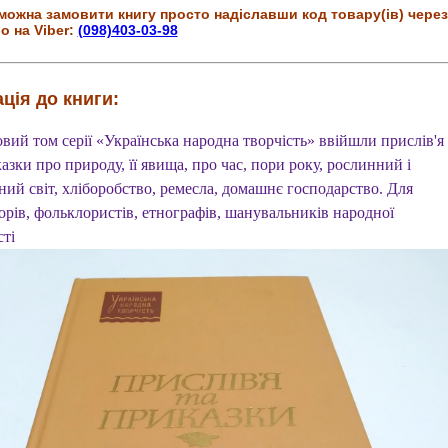
можна замовити книгу просто надіславши код товару(ів) через
о на Viber:
(098)403-03-98
ція до книги:
вий том серії «Українська народна творчість» ввійшли прислів'я
азки про природу, її явища, про час, пори року, рослинний і
ний світ, хліборобство, ремесла, домашнє господарство. Для
орів, фольклористів, етнографів, шанувальників народної
сті