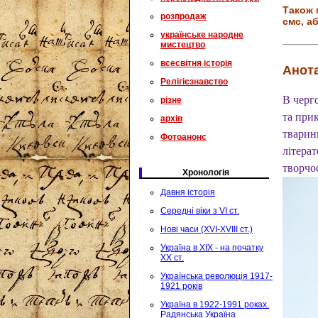
Також 
розпродаж
смс, аб
українське народне
мистецтво
всесвітня історія
Анота
Релігієзнавство
В черго
різне
та прик
архів
тварин
Фотоанонс
літерат
творчо
Хронологія
Давня історія
Середні віки з VI ст.
Нові часи (XVI-XVIII ст.)
Україна в XIX - на початку
XX ст.
Українська революція 1917-
1921 років
Україна в 1922-1991 роках.
Радянська Україна