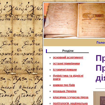
Голо
Розділи
Пр
основний асортимент
останні примірники
П
історичні романи
ді
букіністика та рідкісні
книги
книжки про Київ
козацька Україна
класична і сучасна проза
політологія, національна