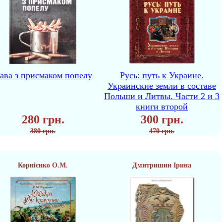
ава з присмаком попелу
Русь: путь к Украине.
Украинские земли в составе
Польши и Литвы. Части 2 и 3
книги второй
280 грн.
300 грн.
380 грн.
470 грн.
Корнієнко О.М.
Дмитришин Ірина