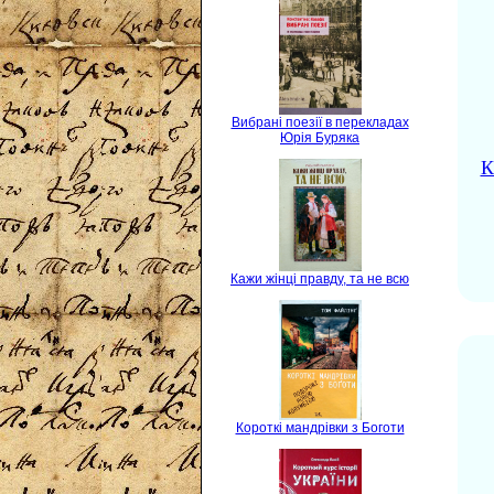
Вибрані поезії в перекладах
Юрія Буряка
К
Кажи жінці правду, та не всю
Короткі мандрівки з Боготи