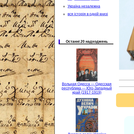
Україна незалежна
вся історія в одній книзі
Останні 20 надходжень
Вольная Одесса — Одесская
республика — Юго-Западный
край (1917-1919)