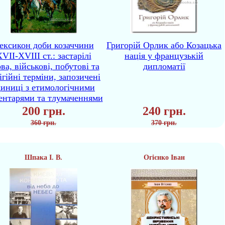
ексикон доби козаччини
Григорій Орлик або Козацька
VII-XVIII ст.: застарілі
нація у французькій
ва, військові, побутові та
дипломатії
ігійні терміни, запозичені
диниці з етимологічними
ентарями та тлумаченнями
200 грн.
240 грн.
360 грн.
370 грн.
Шпака І. В.
Огієнко Іван