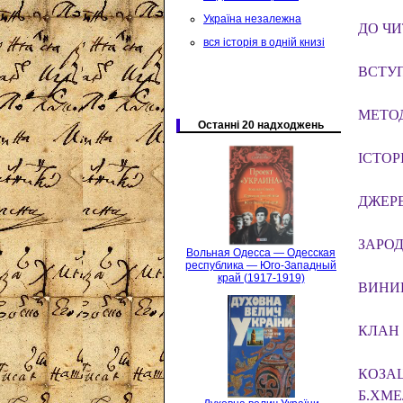
Україна незалежна
ДО ЧИ
вся історія в одній книзі
ВСТУ
МЕТО
Останні 20 надходжень
ІСТОР
ДЖЕР
ЗАРО
Вольная Одесса — Одесская
республика — Юго-Западный
край (1917-1919)
ВИНИК
КЛАН
КОЗА
Б.ХМ