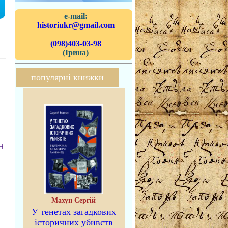
e-mail:
historiukr@gmail.com
(098)403-03-98
(Ірина)
популярні книжки
AH
Махун Сергій
У тенетах загадкових
історичних убивств