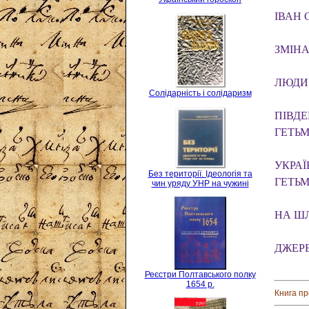
ІВАН 
ЗМІНА 
ЛЮДИ
Солідарність і солідаризм
ПІВДЕ
ГЕТЬ
УКРАЇ
Без території. Ідеологія та
ГЕТЬ
чин уряду УНР на чужині
НА ШЛ
ДЖЕРЕ
Реєстри Полтавського полку
1654 р.
Книга п