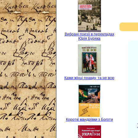
Вибрані поезії в перекладах
Юрія Буряка
Кажи жінці правду, та не всю
Короткі мандрівки з Боготи