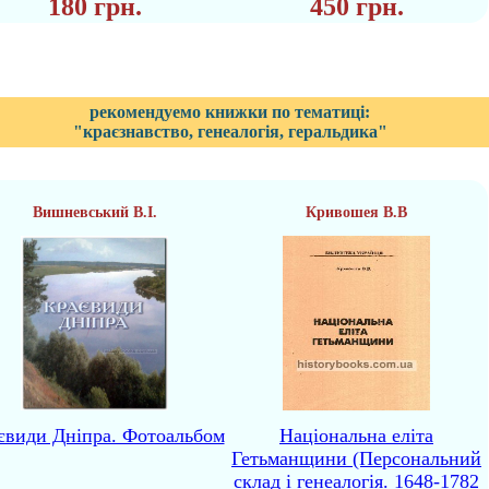
180 грн.
450 грн.
рекомендуемо книжки по тематиці:
"краєзнавство, генеалогія, геральдика"
Вишневський В.І.
Кривошея В.В
євиди Дніпра. Фотоальбом
Національна еліта
Гетьманщини (Персональний
склад і генеалогія. 1648-1782