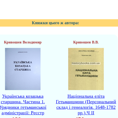
Книжки цього ж автора:
Кривошея Володимир
Кривошея В.В.
Українська козацька
Національна еліта
старшина. Частина 1.
Гетьманщини (Персональний
Урядники гетьманської
склад і генеалогія. 1648-1782
адміністрації: Ресстр
рр.).Ч ІІ