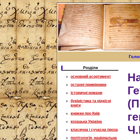
Голо
Розділи
На
основний асортимент
останні примірники
Г
історичні романи
(П
букіністика та рідкісні
книги
ге
книжки про Київ
козацька Україна
Ч.
класична і сучасна проза
політологія, національна