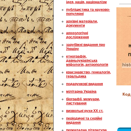
ідея, нація, націоналізм
публіцистика та науково-
популярні
архівні матеріали,
документи
археологічні
дослідження
зарубіжні видання про
Україну
етнографія,
давньоукраїнська
міфологія, антропологія
краєзнавство, генеалогія,
геральдика
подарункові видання
мілітарна Україна
Код
біографії, мемуари,
листування
визвольні рухи XX ст.
періодичні та серійні
видання
перекладна література