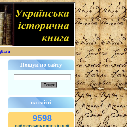
дбати
Пошук по сайту
на сайті
9598
найменувань книг з історії