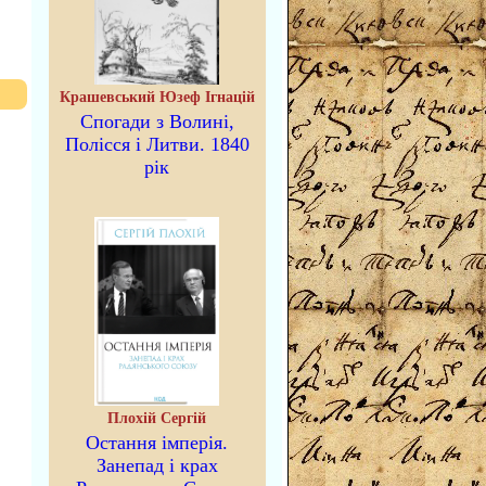
Крашевський Юзеф Ігнацій
Спогади з Волині,
Полісся і Литви. 1840
рік
Плохій Сергій
Остання імперія.
Занепад і крах