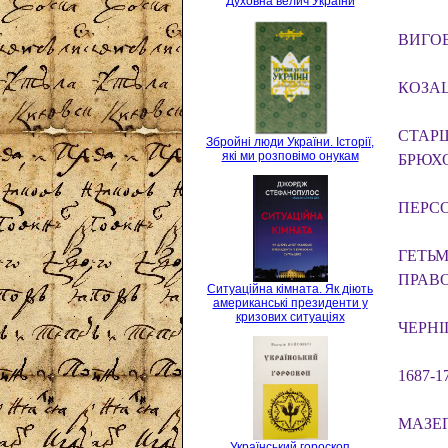
Духовна велич України
ВИГОВ
КОЗАЦ
СТАРШ
Збройні люди України. Історії,
які ми розповімо онукам
БРЮХ
ПЕРС
ГЕТЬМ
ПРАВ
Ситуаційна кімната. Як діють
американські президенти у
кризових ситуаціях
ЧЕРНІ
1687-
МАЗЕП
Український гороскоп