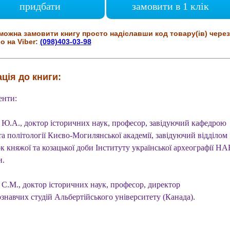
придбати
замовити в 1 клік
можна замовити книгу просто надіславши код товару(ів) через
о на Viber:
(098)403-03-98
ція до книги:
енти:
Ю.А., доктор історичних наук, професор, завідуючий кафедрою
 та політології Києво-Могилянської академії, завідуючий відділом
к княжої та козацької доби Інституту української археографії H
и.
 С.М., доктор історичних наук, професор, директор
знавчих студій Альбертійського університету (Канада).