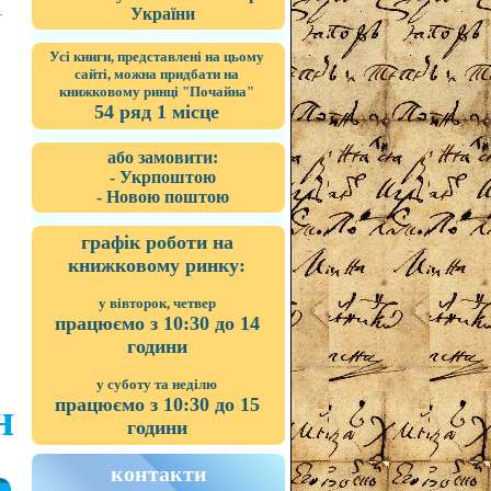
України
Усі книги, представлені на цьому
сайті, можна придбати на
книжковому ринці "Почайна"
54 ряд 1 місце
або замовити:
- Укрпоштою
- Новою поштою
графік роботи на
книжковому ринку:
у вівторок, четвер
працюємо з 10:30 до 14
години
у суботу та неділю
працюємо з 10:30 до 15
н
години
контакти