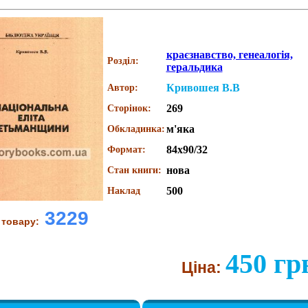
краєзнавство, генеалогія,
Розділ:
геральдика
Кривошея В.В
Автор:
269
Сторінок:
м'яка
Обкладинка:
84x90/32
Формат:
нова
Стан книги:
500
Наклад
3229
 товару:
450 гр
Ціна: