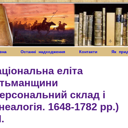
вна
Останні надходження
Контакти
Як при
ціональна еліта
етьманщини
ерсональний склад і
неалогія. 1648-1782 рр.)
І.