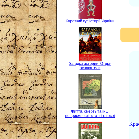
Короткий кус історії України
Загадки истории. Отцы-
основатели
Життя, смерть та інші
неприємності: статті та есеї
Кра