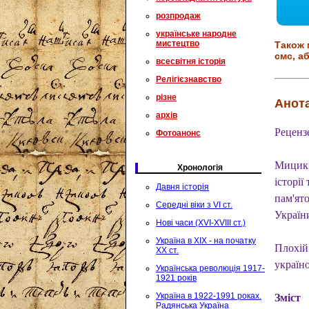
розпродаж
українське народне
мистецтво
Також 
смс, аб
всесвітня історія
Релігієзнавство
різне
Анота
архів
Реценз
Фотоанонс
Мицик 
Хронологія
історії
Давня історія
пам'ято
Середні віки з VI ст.
Україн
Нові часи (XVI-XVIII ст.)
Україна в XIX - на початку
Плохій
XX ст.
україно
Українська революція 1917-
1921 років
Україна в 1922-1991 роках.
Зміст
Радянська Україна