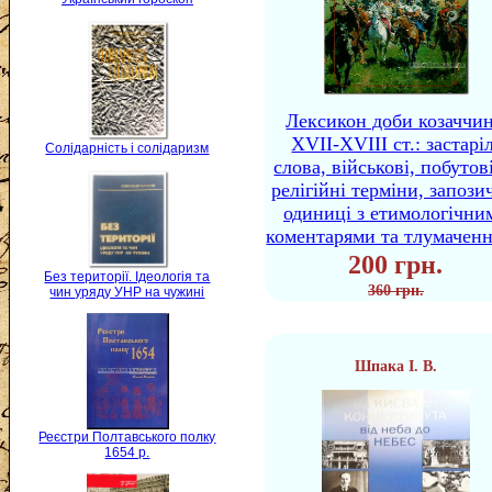
Лексикон доби козаччи
XVII-XVIII ст.: застаріл
Солідарність і солідаризм
слова, військові, побутов
релігійні терміни, запози
одиниці з етимологічни
коментарями та тлумачен
200 грн.
Без території. Ідеологія та
360 грн.
чин уряду УНР на чужині
Шпака І. В.
Реєстри Полтавського полку
1654 р.