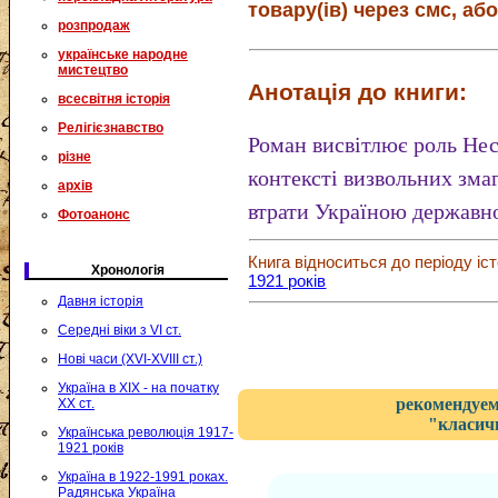
товару(ів) через смс, або
розпродаж
українське народне
мистецтво
Анотація до книги:
всесвітня історія
Релігієзнавство
Роман висвітлює роль Нес
різне
контексті визвольних змаг
архів
втрати Україною державно
Фотоанонс
Книга відноситься до періоду іст
Хронологія
1921 років
Давня історія
Середні віки з VI ст.
Нові часи (XVI-XVIII ст.)
Україна в XIX - на початку
рекомендуем
XX ст.
"класичн
Українська революція 1917-
1921 років
Україна в 1922-1991 роках.
Радянська Україна