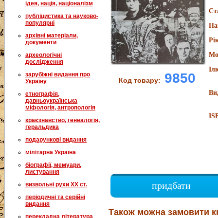
ідея, нація, націоналізм
Ст
публіцистика та науково-
популярні
На
архівні матеріали,
Рі
документи
Мо
археологічні
дослідження
Іл
9850
зарубіжні видання про
Код товару:
Україну
Ви
етнографія,
давньоукраїнська
міфологія, антропологія
IS
краєзнавство, генеалогія,
геральдика
подарункові видання
мілітарна Україна
біографії, мемуари,
листування
придбати
визвольні рухи XX ст.
періодичні та серійні
видання
Також можна замовити к
перекладна література