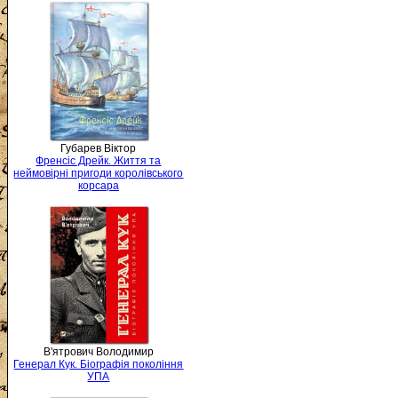
Губарев Віктор
Френсіс Дрейк. Життя та
неймовірні пригоди королівського
корсара
В'ятрович Володимир
Генерал Кук. Біографія покоління
УПА