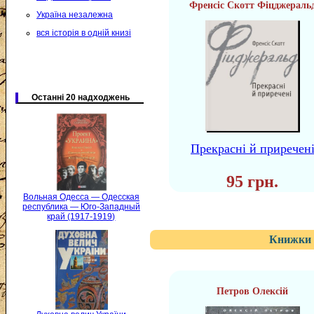
Френсіс Скотт Фіцджераль
Україна незалежна
вся історія в одній книзі
Останні 20 надходжень
Прекрасні й приречен
95 грн.
Вольная Одесса — Одесская
республика — Юго-Западный
край (1917-1919)
Книжки 
Петров Олексій