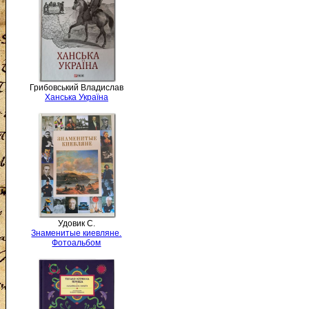
Грибовський Владислав
Ханська Україна
Удовик С.
Знаменитые киевляне.
Фотоальбом