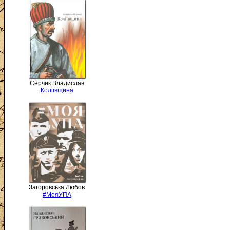
Серчик Владислав
Коліївщина
Загоровська Любов
#МояУПА