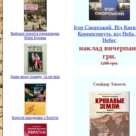
Ігор Сікорський. Від Києв
Коннектикута, від Неба 
Вибрані поезії в перекладах
Юрія Буряка
Небес
наклад вичерпан
грн.
1200 грн.
Кажи жінці правду, та не всю
Снайдер Тимоти
Короткі мандрівки з Боготи