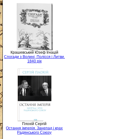
Крашевський Юзеф Ігнацій
Спогади з Волині, Полісся і Литви.
1840 рік
Плохій Сергій
Остання імперія. Занепад і крах
Радянського Союзу