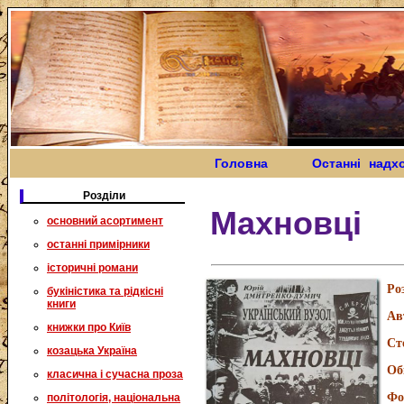
Головна
Останні надх
Розділи
Махновці
основний асортимент
останні примірники
історичні романи
Ро
букіністика та рідкісні
книги
Ав
книжки про Київ
Ст
козацька Україна
Об
класична і сучасна проза
Фо
політологія, національна