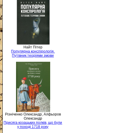
Найт Пітер
Популярна конспірологія.
Путівник теоріями змови
Різніченко Олександр, Алфьоров
Олександр
Присяга козацьких полків, що були
у поході 1718 року