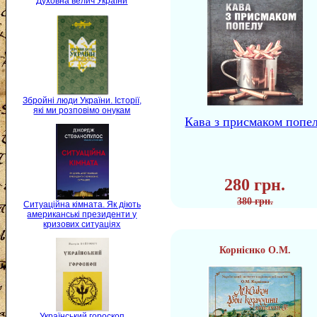
Духовна велич України
Збройні люди України. Історії,
які ми розповімо онукам
Кава з присмаком попе
280 грн.
380 грн.
Ситуаційна кімната. Як діють
американські президенти у
кризових ситуаціях
Корнієнко О.М.
Український гороскоп