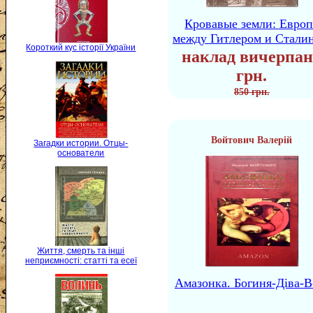
Кровавые земли: Европ
между Гитлером и Стали
Короткий кус історії України
наклад вичерпан
грн.
850 грн.
Войтович Валерій
Загадки истории. Отцы-
основатели
Життя, смерть та інші
неприємності: статті та есеї
Амазонка. Богиня-Діва-В