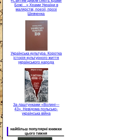
«Святим дивом сяють храми
Божі…» Храми України в
малярстві, поезії, прозі
Шевченка
Українська культура. Коротка
історія культурного життя
українського народа
За лаштунками «Волині—
43». Невідома польсько-
українська війна
найбільш популярні книжки
цього тижня