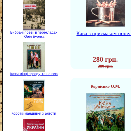
Вибрані поезії в перекладах
Кава з присмаком попе
Юрія Буряка
280 грн.
380 грн.
Кажи жінці правду, та не всю
Корнієнко О.М.
Короткі мандрівки з Боготи