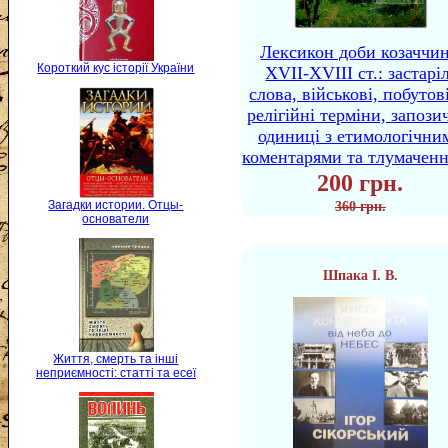
Лексикон доби козаччи
Короткий кус історії України
XVII-XVIII ст.: застаріл
слова, військові, побутов
релігійні терміни, запози
одиниці з етимологічни
коментарями та тлумачен
200 грн.
Загадки истории. Отцы-
360 грн.
основатели
Шпака І. В.
Життя, смерть та інші
неприємності: статті та есеї