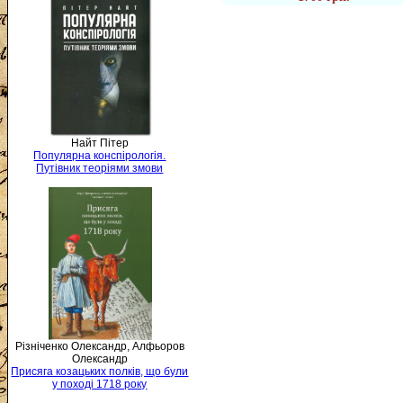
Найт Пітер
Популярна конспірологія.
Путівник теоріями змови
Різніченко Олександр, Алфьоров
Олександр
Присяга козацьких полків, що були
у поході 1718 року