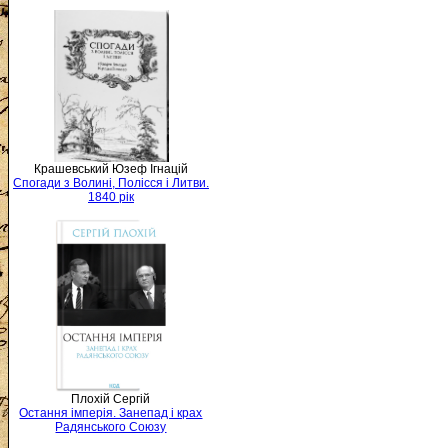
Крашевський Юзеф Ігнацій
Спогади з Волині, Полісся і Литви.
1840 рік
Плохій Сергій
Остання імперія. Занепад і крах
Радянського Союзу