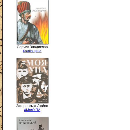
Серчик Владислав
Коліївщина
Загоровська Любов
#МояУПА