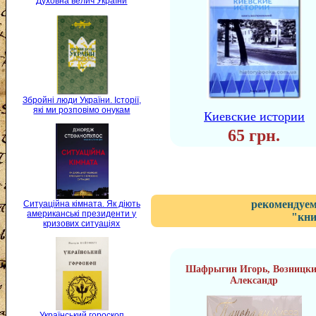
Духовна велич України
Збройні люди України. Історії,
які ми розповімо онукам
Киевские истории
65 грн.
рекомендуем
Ситуаційна кімната. Як діють
американські президенти у
"кни
кризових ситуаціях
Шафрыгин Игорь, Возницк
Александр
Український гороскоп