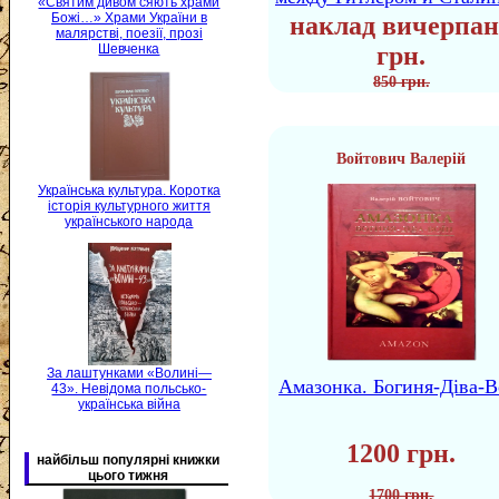
«Святим дивом сяють храми
Божі…» Храми України в
наклад вичерпан
малярстві, поезії, прозі
грн.
Шевченка
850 грн.
Войтович Валерій
Українська культура. Коротка
історія культурного життя
українського народа
За лаштунками «Волині—
Амазонка. Богиня-Діва-В
43». Невідома польсько-
українська війна
1200 грн.
найбільш популярні книжки
цього тижня
1700 грн.