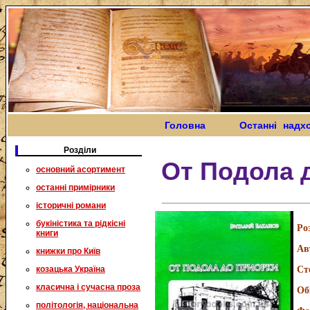
Головна
Останні надх
Розділи
От Подола 
основний асортимент
останні примірники
історичні романи
букіністика та рідкісні
Ро
книги
Ав
книжки про Київ
козацька Україна
Ст
класична і сучасна проза
Об
політологія, національна