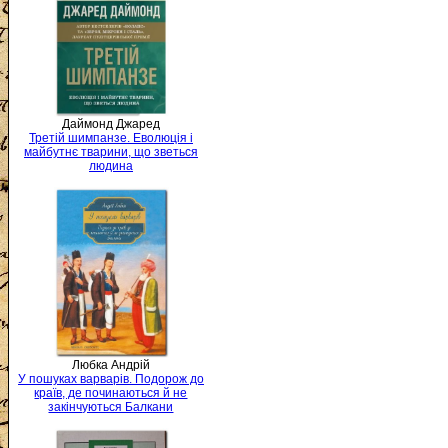
Даймонд Джаред
Третій шимпанзе. Еволюція і
майбутнє тварини, що зветься
людина
Любка Андрій
У пошуках варварів. Подорож до
країв, де починаються й не
закінчуються Балкани