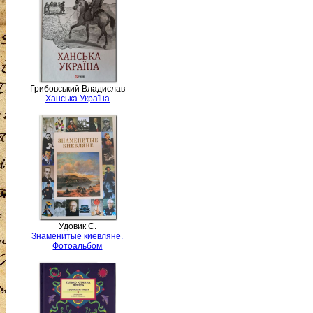
Грибовський Владислав
Ханська Україна
Удовик С.
Знаменитые киевляне.
Фотоальбом