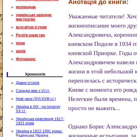
Анотація до книги:
розпродаж
українське народне
Уважаемые читатели! Хоч
мистецтво
жизнеописание моего дру
всесвітня історія
Александровича, коренног
Релігієзнавство
киевском Подоле в 1934 г
різне
архів
киевской Приорке. Годы 
Фотоанонс
Александровичем навели 
жизни в этой небольшой к
Хронологія
переплелась с историче
Давня історія
Киеве с момента его рож
Середні віки з VI ст.
Нелегкие были времена, п
Нові часи (XVI-XVIII ст.)
Україна в XIX - на початку
просто не выжить...
XX ст.
Українська революція 1917-
1921 років
Однако Борис Александро
Україна в 1922-1991 роках.
жизненные испытания, за
Радянська Україна