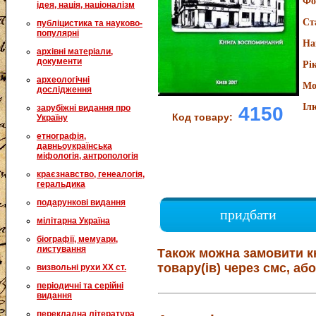
Фо
ідея, нація, націоналізм
Ст
публіцистика та науково-
популярні
На
архівні матеріали,
документи
Рі
археологічні
Мо
дослідження
Іл
4150
зарубіжні видання про
Код товару:
Україну
етнографія,
давньоукраїнська
міфологія, антропологія
краєзнавство, генеалогія,
геральдика
подарункові видання
придбати
мілітарна Україна
біографії, мемуари,
листування
Також можна замовити к
товару(ів) через смс, або
визвольні рухи XX ст.
періодичні та серійні
видання
перекладна література