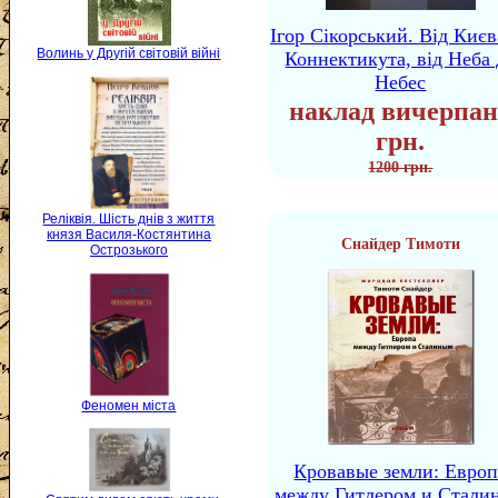
Ігор Сікорський. Від Києв
Волинь у Другій світовій війні
Коннектикута, від Неба 
Небес
наклад вичерпан
грн.
1200 грн.
Реліквія. Шість днів з життя
князя Василя-Костянтина
Снайдер Тимоти
Острозького
Феномен міста
Кровавые земли: Европ
между Гитлером и Стали