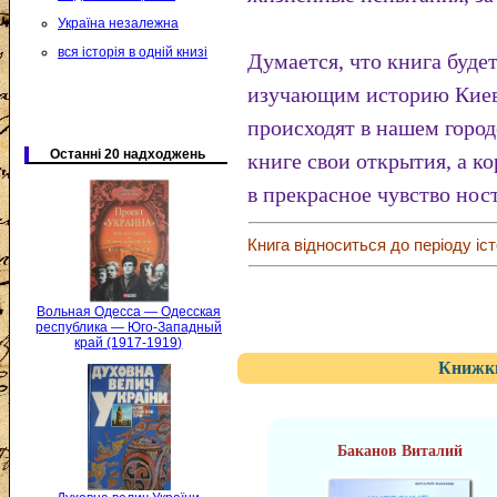
Україна незалежна
вся історія в одній книзі
Думается, что книга буде
изучающим историю Киева
происходят в нашем город
Останні 20 надходжень
книге свои открытия, а к
в прекрасное чувство нос
Книга відноситься до періоду іст
Вольная Одесса — Одесская
республика — Юго-Западный
край (1917-1919)
Книжки
Баканов Виталий