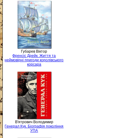
Губарев Віктор
Френсіс Дрейк. Життя та
неймовірні пригоди королівського
корсара
В'ятрович Володимир
Генерал Кук. Біографія покоління
УПА