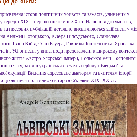
ція до книги:
рисвячена історії політичних убивств та замахів, учинених у
у середні ХІХ – першій половині ХХ ст. На основі документів,
в та пресових публікацій детально висвітлюються здійснені у міс
 на Анджея Потоцького, Юзефа Пілсудського, Станіслава
кого, Івана Бабія, Отто Бауера, Гавриїла Костельника, Ярослава
та ін. Усі описані у книзі події представлені в широкому контекст
ного життя Австро-Угорської імперії, Польської Речі Посполитої
ного часу, західноукраїнських земель періоду німецької та
кої окупації. Видання адресоване аматорам та вчителям історії,
хто цікавиться політичною історією України ХІХ–ХХ ст.