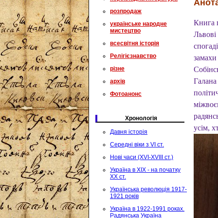
Анота
розпродаж
Книга п
українське народне
мистецтво
Львові 
всесвітня історія
спогаді
Релігієзнавство
замахи
різне
Собінсь
Галана 
архів
політич
Фотоанонс
міжвоєн
радянсь
Хронологія
усім, 
Давня історія
Середні віки з VI ст.
Нові часи (XVI-XVIII ст.)
Україна в XIX - на початку
XX ст.
Українська революція 1917-
1921 років
Україна в 1922-1991 роках.
Радянська Україна