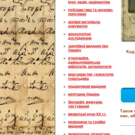
ідея, нація, націоналізм
публіцистика та науково-
популярні
архівні матеріали,
документи
археологічні
дослідження
зарубіжні видання про
Україну
Код
етнографія,
давньоукраїнська
міфологія, антропологія
краєзнавство, генеалогія,
геральдика
подарункові видання
мілітарна Україна
біографії, мемуари,
листування
Також 
визвольні рухи XX ст.
смс, аб
періодичні та серійні
видання
перекладна література