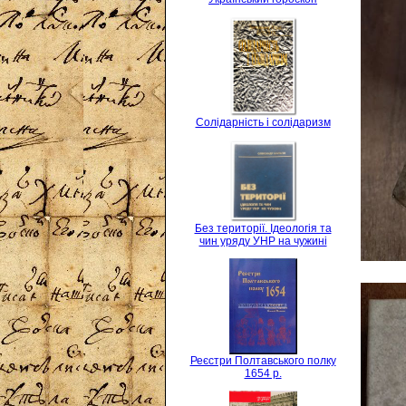
Солідарність і солідаризм
Без території. Ідеологія та
чин уряду УНР на чужині
Реєстри Полтавського полку
1654 р.