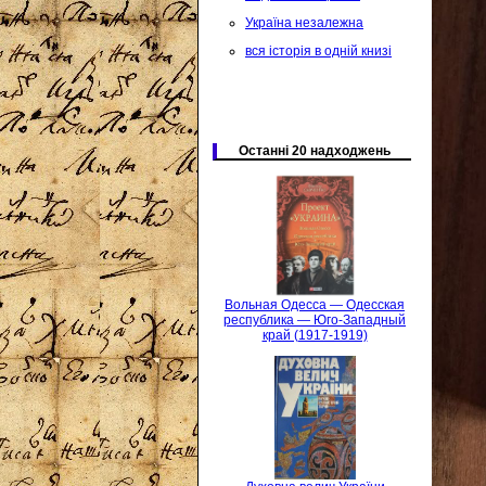
Україна незалежна
вся історія в одній книзі
Останні 20 надходжень
Вольная Одесса — Одесская
республика — Юго-Западный
край (1917-1919)