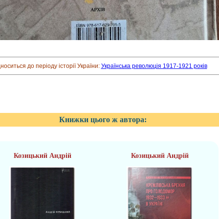
дноситься до періоду історії України:
Українська революція 1917-1921 років
Книжки цього ж автора:
Козицький Андрій
Козицький Андрій