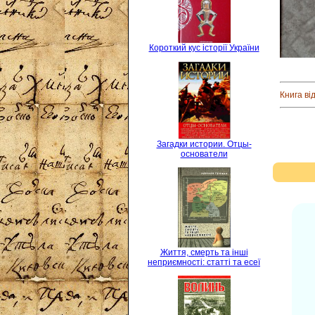
Короткий кус історії України
Книга ві
Загадки истории. Отцы-
основатели
Життя, смерть та інші
неприємності: статті та есеї