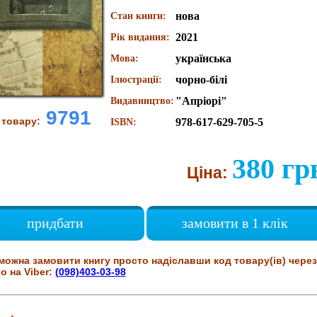
нова
Стан книги:
2021
Рік видання:
українська
Мова:
чорно-білі
Ілюстрації:
"Апріорі"
Видавництво:
9791
 товару:
978-617-629-705-5
ISBN:
380 гр
Ціна:
придбати
замовити в 1 клік
можна замовити книгу просто надіславши код товару(ів) через
о на Viber:
(098)403-03-98