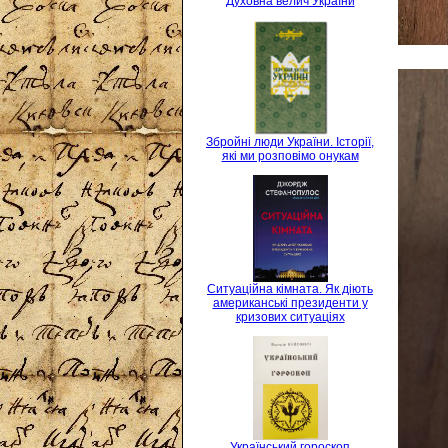
Духовна велич України
Збройні люди України. Історії,
які ми розповімо онукам
Ситуаційна кімната. Як діють
американські президенти у
кризових ситуаціях
Український гороскоп