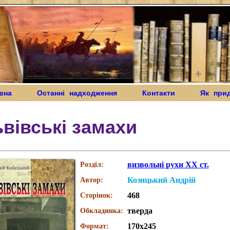
вна
Останні надходження
Контакти
Як при
вівські замахи
визвольні рухи XX ст.
Розділ:
Козицький Андрій
Автор:
468
Сторінок:
тверда
Обкладинка:
170х245
Формат: