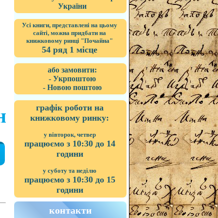
України
Усі книги, представлені на цьому
сайті, можна придбати на
книжковому ринці "Почайна"
54 ряд 1 місце
або замовити:
- Укрпоштою
- Новою поштою
графік роботи на
н
книжковому ринку:
у вівторок, четвер
працюємо з 10:30 до 14
години
у суботу та неділю
працюємо з 10:30 до 15
години
контакти