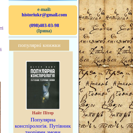
e-mail:
historiukr@gmail.com
(098)403-03-98
ті
(Ірина)
популярні книжки
і
Найт Пітер
Популярна
конспірологія. Путівник
теоріями змови