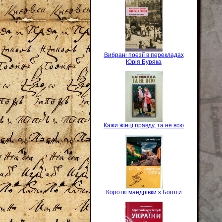
Вибрані поезії в перекладах
Юрія Буряка
Кажи жінці правду, та не всю
Короткі мандрівки з Боготи