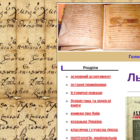
Голо
Розділи
Ль
основний асортимент
останні примірники
історичні романи
букіністика та рідкісні
книги
книжки про Київ
козацька Україна
класична і сучасна проза
політологія, національна