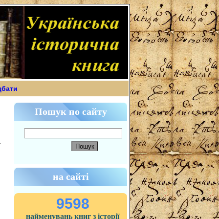
дбати
Пошук по сайту
на сайті
9598
найменувань книг з історії