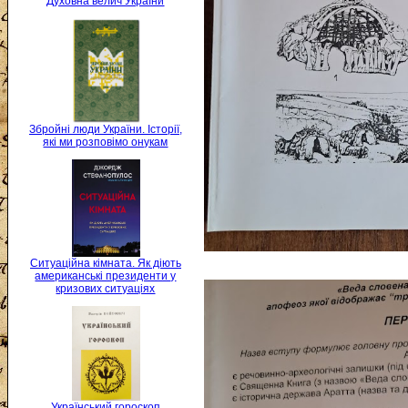
Духовна велич України
Збройні люди України. Історії,
які ми розповімо онукам
Ситуаційна кімната. Як діють
американські президенти у
кризових ситуаціях
Український гороскоп