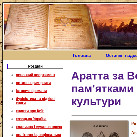
Головна
Останні надх
Розділи
Аратта за В
основний асортимент
останні примірники
пам'ятками 
історичні романи
культури
букіністика та рідкісні
книги
книжки про Київ
козацька Україна
Ро
класична і сучасна проза
Ав
політологія, національна