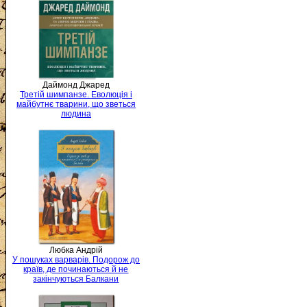
Даймонд Джаред
Третій шимпанзе. Еволюція і
майбутнє тварини, що зветься
людина
Любка Андрій
У пошуках варварів. Подорож до
країв, де починаються й не
закінчуються Балкани