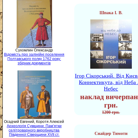
Шпака І. В.
Сухомлин Олександр
Відомість про залінійні поселення
Полтавського полку 1762 року:
збірник документів
Ігор Сікорський. Від Києв
Коннектикута, від Неба 
Небес
наклад вичерпан
грн.
1200 грн.
Осадчий Евгений, Коротя Алексей
Археологія Сумщини. Пам’ятки
селітроварного виробництва
Снайдер Тимоти
Південної Сіверщини XVII ст.