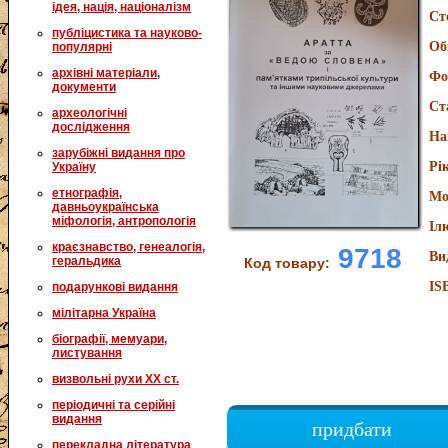
ідея, нація, націоналізм
Ст
публіцистика та науково-
Об
популярні
архівні матеріали,
Фо
документи
Ст
археологічні
дослідження
На
зарубіжні видання про
Рі
Україну
етнографія,
Мо
давньоукраїнська
міфологія, антропологія
Іл
краєзнавство, генеалогія,
9718
Ви
геральдика
Код товару:
IS
подарункові видання
мілітарна Україна
біографії, мемуари,
листування
визвольні рухи XX ст.
періодичні та серійні
видання
придбати
перекладна література