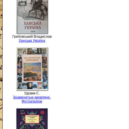
Грибовський Владислав
Ханська Україна
Удовик С.
Знаменитые киевляне.
Фотоальбом