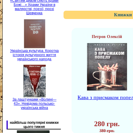
«Святим дивом сяють храми
Божі…» Храми України в
малярстві, поезії, прозі
Шевченка
Книжки 
Петров Олексій
Українська культура. Коротка
історія культурного життя
українського народа
Кава з присмаком попе
За лаштунками «Волині—
43». Невідома польсько-
українська війна
280 грн.
найбільш популярні книжки
цього тижня
380 грн.