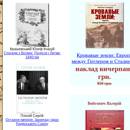
Крашевський Юзеф Ігнацій
Спогади з Волині, Полісся і Литви.
Кровавые земли: Европ
1840 рік
между Гитлером и Стали
наклад вичерпан
грн.
850 грн.
Войтович Валерій
Плохій Сергій
Остання імперія. Занепад і крах
Радянського Союзу