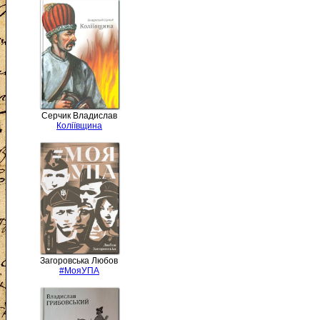
Серчик Владислав
Коліївщина
Загоровська Любов
#МояУПА