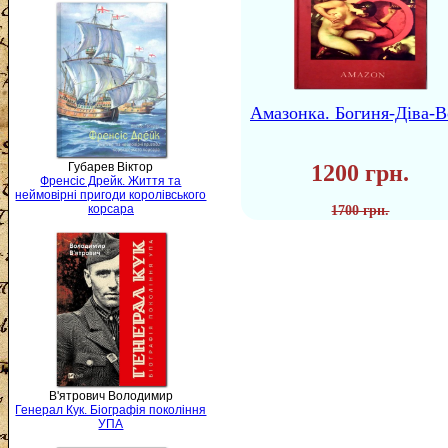
Амазонка. Богиня-Діва-В
Губарев Віктор
1200 грн.
Френсіс Дрейк. Життя та
неймовірні пригоди королівського
корсара
1700 грн.
В'ятрович Володимир
Генерал Кук. Біографія покоління
УПА