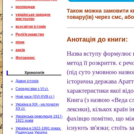
розпродаж
Також можна замовити к
українське народне
товару(ів) через смс, або
мистецтво
всесвітня історія
Релігієзнавство
Анотація до книги:
різне
архів
Назва вступу формулює 
Фотоанонс
метод її розкриття. є ре
(під суто умовною назво
Хронологія
історична держава Аратта
Давня історія
Середні віки з VI ст.
характеристики якої від
Нові часи (XVI-XVIII ст.)
Книга (з назвою «Веда сло
Україна в XIX - на початку
лексики), кількох країн 
XX ст.
Українська революція 1917-
фахівцю помітно, що між
1921 років
існують зв'язки; стоїть 
Україна в 1922-1991 роках.
Радянська Україна