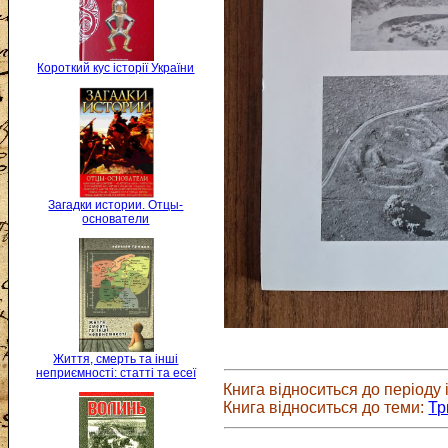
Короткий кус історії України
Загадки истории. Отцы-
основатели
Життя, смерть та інші
неприємності: статті та есеї
Книга відноситься до періоду і
Книга відноситься до теми:
Тр