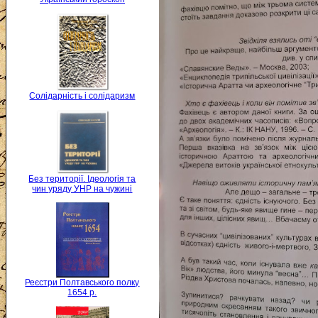
Солідарність і солідаризм
Без території. Ідеологія та
чин уряду УНР на чужині
Реєстри Полтавського полку
1654 р.