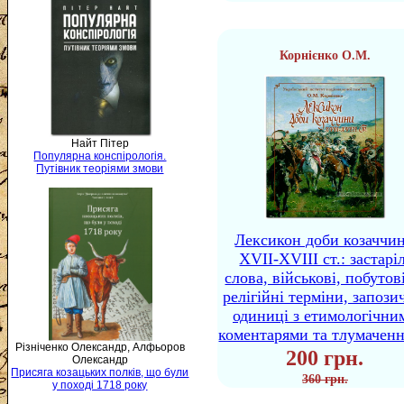
Корнієнко О.М.
Найт Пітер
Популярна конспірологія.
Путівник теоріями змови
Лексикон доби козаччи
XVII-XVIII ст.: застаріл
слова, військові, побутов
релігійні терміни, запози
одиниці з етимологічни
коментарями та тлумачен
Різніченко Олександр, Алфьоров
200 грн.
Олександр
Присяга козацьких полків, що були
360 грн.
у поході 1718 року