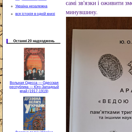
самі зв'язки і оживити з
Україна незалежна
минувшину.
вся історія в одній книзі
Останні 20 надходжень
Вольная Одесса — Одесская
республика — Юго-Западный
край (1917-1919)