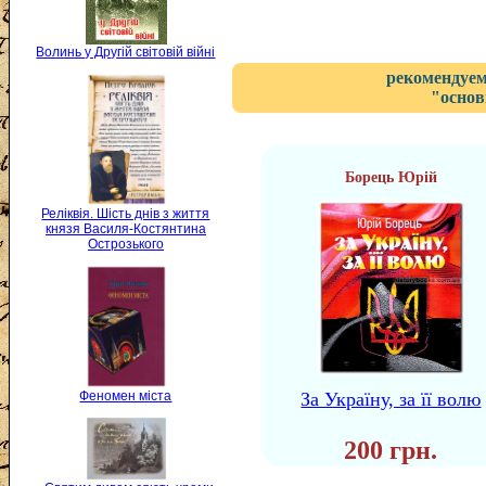
Волинь у Другій світовій війні
рекомендуем
"основ
Борець Юрій
Реліквія. Шість днів з життя
князя Василя-Костянтина
Острозького
Феномен міста
За Україну, за її волю
200 грн.