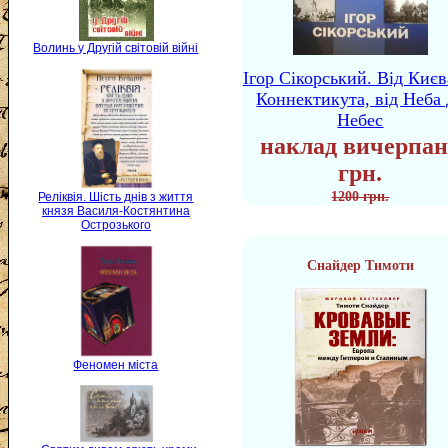
Волинь у Другій світовій війні
Ігор Сікорський. Від Києв
Коннектикута, від Неба 
Небес
наклад вичерпан
грн.
1200 грн.
Реліквія. Шість днів з життя
князя Василя-Костянтина
Острозького
Снайдер Тимоти
Феномен міста