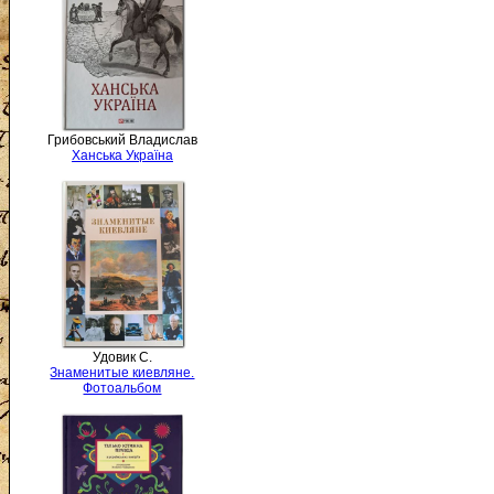
Грибовський Владислав
Ханська Україна
Удовик С.
Знаменитые киевляне.
Фотоальбом