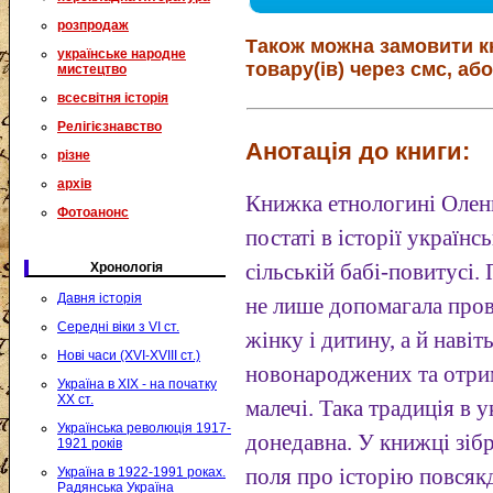
розпродаж
Також можна замовити к
українське народне
товару(ів) через смс, або
мистецтво
всесвітня історія
Релігієзнавство
Анотація до книги:
різне
архів
Книжка етнологині Олен
Фотоанонс
постаті в історії україн
Хронологія
сільській бабі-повитусі.
Давня історія
не лише допомагала пров
Середні віки з VI ст.
жінку і дитину, а й наві
Нові часи (XVI-XVIII ст.)
новонароджених та отрим
Україна в XIX - на початку
XX ст.
малечі. Така традиція в 
Українська революція 1917-
донедавна. У книжці зіб
1921 років
Україна в 1922-1991 роках.
поля про історію повсякд
Радянська Україна