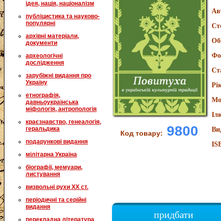
ідея, нація, націоналізм
Ав
публіцистика та науково-
популярні
Ст
архівні матеріали,
Об
документи
Фо
археологічні
дослідження
Ст
зарубіжні видання про
Україну
Рі
етнографія,
Мо
давньоукраїнська
міфологія, антропологія
Іл
краєзнавство, генеалогія,
9800
геральдика
Ви
Код товару:
подарункові видання
IS
мілітарна Україна
біографії, мемуари,
листування
визвольні рухи XX ст.
періодичні та серійні
видання
придбати
перекладна література