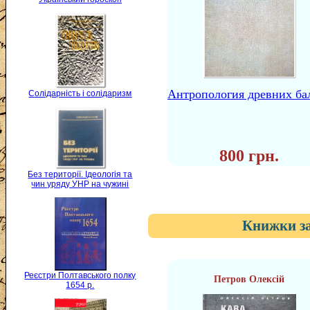
Антропология древних ба
Солідарність і солідаризм
800 грн.
Без території. Ідеологія та
чин уряду УНР на чужині
Книжки за
Реєстри Полтавського полку
Петров Олексій
1654 р.