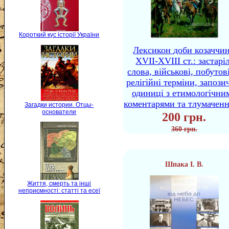
Короткий кус історії України
Лексикон доби козаччи
XVII-XVIII ст.: застаріл
слова, військові, побутов
релігійні терміни, запози
одиниці з етимологічни
коментарями та тлумачен
Загадки истории. Отцы-
основатели
200 грн.
360 грн.
Шпака І. В.
Життя, смерть та інші
неприємності: статті та есеї