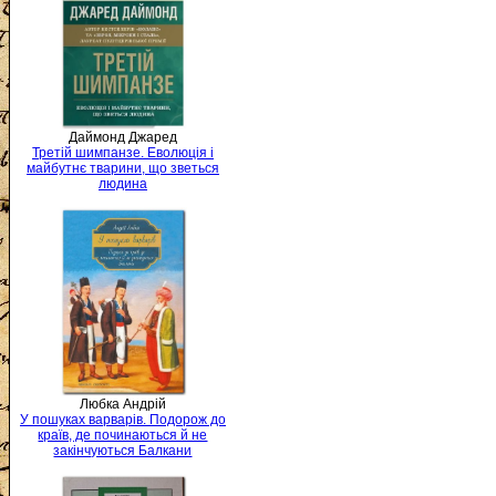
Даймонд Джаред
Третій шимпанзе. Еволюція і
майбутнє тварини, що зветься
людина
Любка Андрій
У пошуках варварів. Подорож до
країв, де починаються й не
закінчуються Балкани