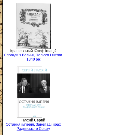
Крашевський Юзеф Ігнацій
Спогади з Волині, Полісся і Литви.
1840 рік
Плохій Сергій
Остання імперія. Занепад і крах
Радянського Союзу