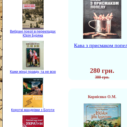
Вибрані поезії в перекладах
Юрія Буряка
Кава з присмаком попе
280 грн.
Кажи жінці правду, та не всю
380 грн.
Корнієнко О.М.
Короткі мандрівки з Боготи