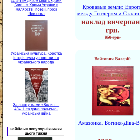
«Святим дивом сяють храми
Божі…» Храми України в
Кровавые земли: Европ
малярстві, поезії, прозі
между Гитлером и Стали
Шевченка
наклад вичерпан
грн.
850 грн.
Українська культура. Коротка
історія культурного життя
Войтович Валерій
українського народа
За лаштунками «Волині—
43». Невідома польсько-
українська війна
Амазонка. Богиня-Діва-В
найбільш популярні книжки
цього тижня