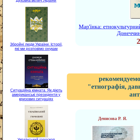
Духовна велич України
Мар'їнка: етнокультурни
Донеччині
Збройні люди України. Історії,
які ми розповімо онукам
рекомендуемо
"етнографія, дав
Ситуаційна кімната. Як діють
ант
американські президенти у
кризових ситуаціях
Денисова Р. Я.
Український гороскоп