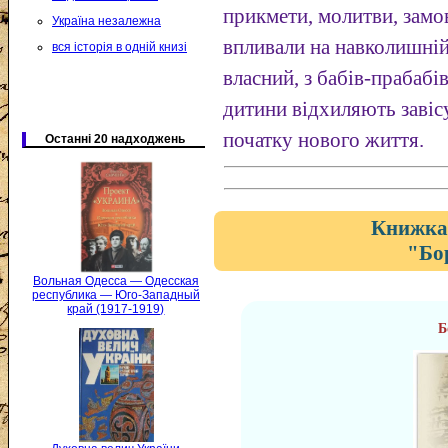
прикмети, молитви, замо
Україна незалежна
впливали на навколишній
вся історія в одній книзі
власний, з бабів-прабаб
дитини відхиляють завіс
початку нового життя.
Останні 20 надходжень
Книжка 
"Бо
Вольная Одесса — Одесская
республика — Юго-Западный
край (1917-1919)
Б