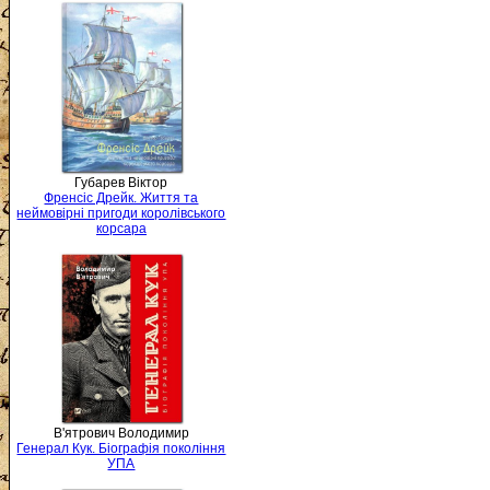
Губарев Віктор
Френсіс Дрейк. Життя та
неймовірні пригоди королівського
корсара
В'ятрович Володимир
Генерал Кук. Біографія покоління
УПА