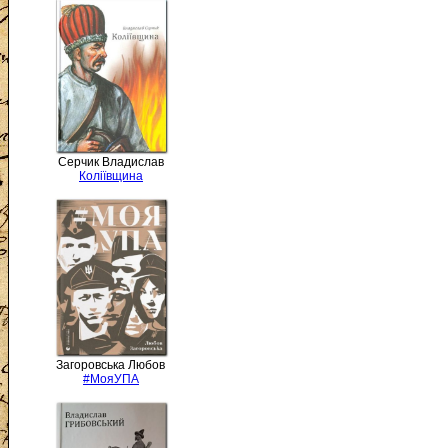
Серчик Владислав
Коліївщина
Загоровська Любов
#МояУПА