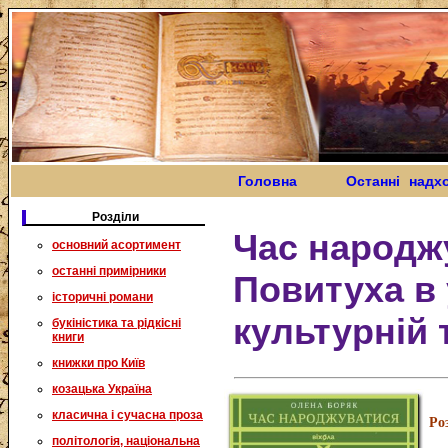
Головна
Останні надх
Розділи
Час народж
основний асортимент
останні примірники
Повитуха в 
історичні романи
культурній 
букіністика та рідкісні
книги
книжки про Київ
козацька Україна
класична і сучасна проза
Ро
політологія, національна