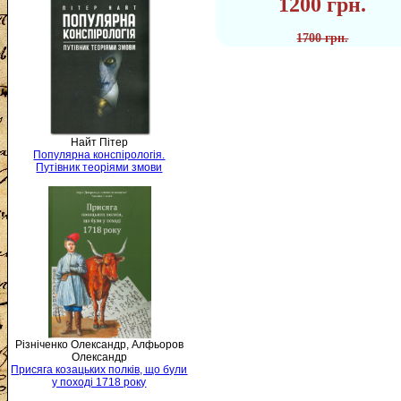
1200 грн.
1700 грн.
Найт Пітер
Популярна конспірологія.
Путівник теоріями змови
Різніченко Олександр, Алфьоров
Олександр
Присяга козацьких полків, що були
у поході 1718 року