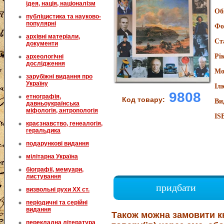
ідея, нація, націоналізм
Об
публіцистика та науково-
популярні
Фо
архівні матеріали,
Ст
документи
Рі
археологічні
дослідження
Мо
зарубіжні видання про
Україну
Іл
9808
етнографія,
Код товару:
Ви
давньоукраїнська
міфологія, антропологія
IS
краєзнавство, генеалогія,
геральдика
подарункові видання
мілітарна Україна
біографії, мемуари,
листування
придбати
визвольні рухи XX ст.
періодичні та серійні
видання
Також можна замовити к
перекладна література