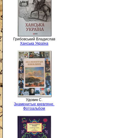
Грибовський Владислав
Ханська Україна
Удовик С.
Знаменитые киевляне.
Фотоальбом