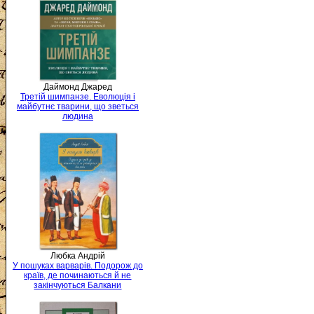
Даймонд Джаред
Третій шимпанзе. Еволюція і
майбутнє тварини, що зветься
людина
Любка Андрій
У пошуках варварів. Подорож до
країв, де починаються й не
закінчуються Балкани