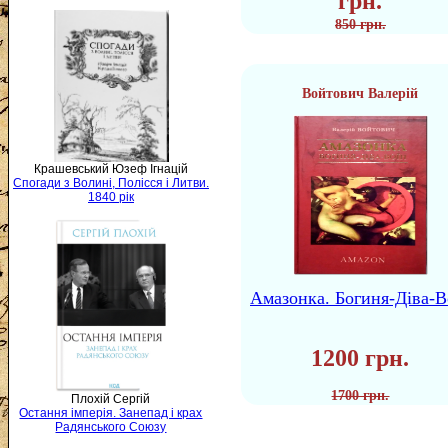
грн.
850 грн.
Войтович Валерій
Крашевський Юзеф Ігнацій
Спогади з Волині, Полісся і Литви.
1840 рік
Амазонка. Богиня-Діва-В
1200 грн.
1700 грн.
Плохій Сергій
Остання імперія. Занепад і крах
Радянського Союзу