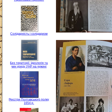
Солідарність і солідаризм
Без території. Ідеологія та
чин уряду УНР на чужині
Реєстри Полтавського полку
1654 р.