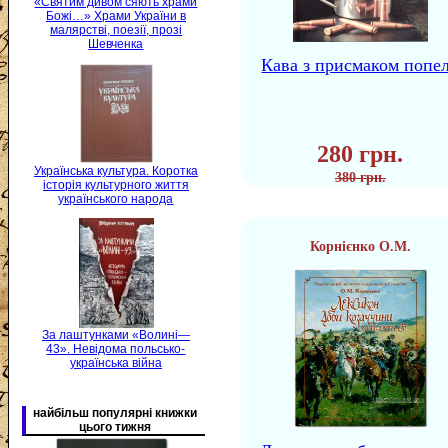
«Святим дивом сяють храми
Божі…» Храми України в
малярстві, поезії, прозі
Шевченка
Кава з присмаком попе
280 грн.
Українська культура. Коротка
380 грн.
історія культурного життя
українського народа
Корнієнко О.М.
За лаштунками «Волині—
43». Невідома польсько-
українська війна
найбільш популярні книжки
цього тижня