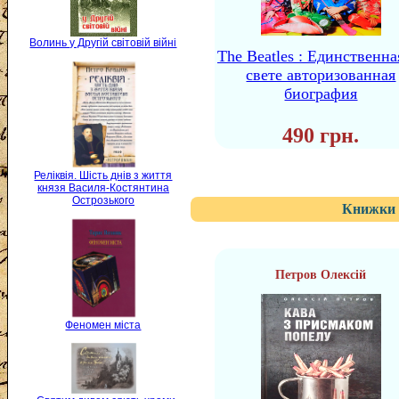
Волинь у Другій світовій війні
The Beatles : Единственна
свете авторизованная
биография
490 грн.
Реліквія. Шість днів з життя
князя Василя-Костянтина
Острозького
Книжки 
Петров Олексій
Феномен міста