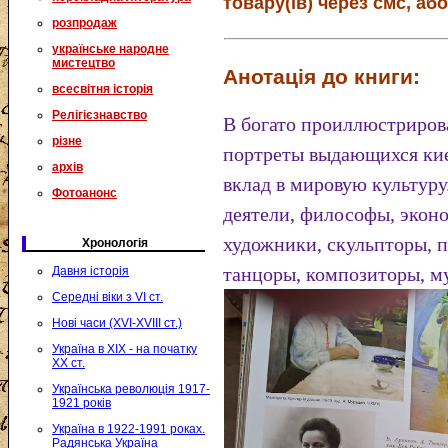
товару(ів) через смс, або
розпродаж
українське народне
мистецтво
Анотація до книги:
всесвітня історія
Релігієзнавство
В богато проиллюстриров
різне
портреты выдающихся кие
архів
вклад в мировую культуру
Фотоанонс
деятели, философы, экон
художники, скульпторы, п
Хронологія
танцоры, композиторы, м
Давня історія
Середні віки з VI ст.
Нові часи (XVI-XVIII ст.)
Україна в XIX - на початку
XX ст.
Українська революція 1917-
1921 років
Україна в 1922-1991 роках.
Радянська Україна