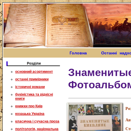
Головна
Останні надх
Розділи
Знаменитые
основний асортимент
останні примірники
Фотоальбо
історичні романи
букіністика та рідкісні
книги
книжки про Київ
Ро
козацька Україна
Ав
класична і сучасна проза
Ст
політологія, національна