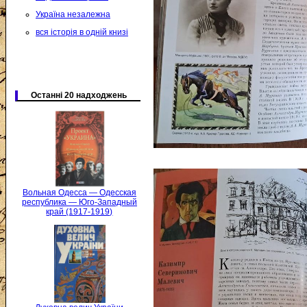
Україна незалежна
вся історія в одній книзі
Останні 20 надходжень
Вольная Одесса — Одесская
республика — Юго-Западный
край (1917-1919)