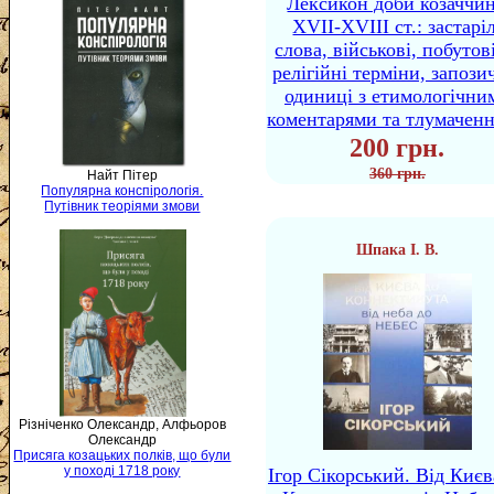
Лексикон доби козаччи
XVII-XVIII ст.: застаріл
слова, військові, побутов
релігійні терміни, запози
одиниці з етимологічни
коментарями та тлумачен
200 грн.
360 грн.
Найт Пітер
Популярна конспірологія.
Путівник теоріями змови
Шпака І. В.
Різніченко Олександр, Алфьоров
Олександр
Присяга козацьких полків, що були
у поході 1718 року
Ігор Сікорський. Від Києв