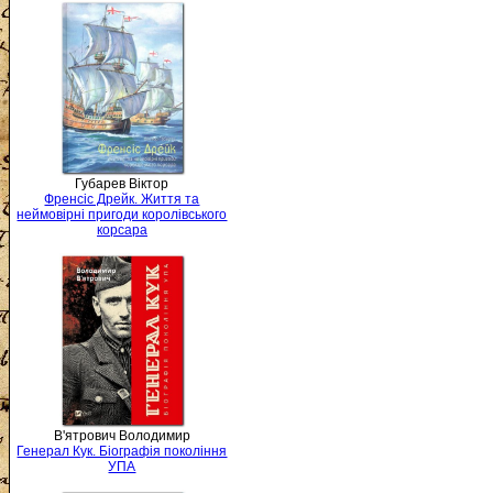
Губарев Віктор
Френсіс Дрейк. Життя та
неймовірні пригоди королівського
корсара
В'ятрович Володимир
Генерал Кук. Біографія покоління
УПА