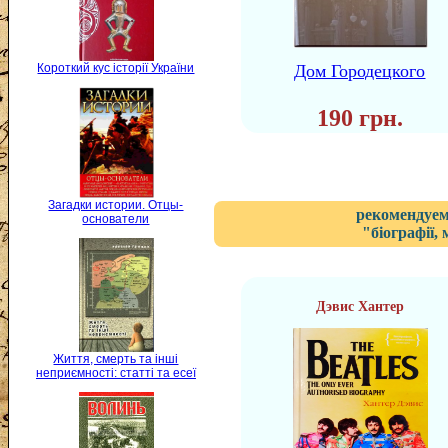
Короткий кус історії України
Дом Городецкого
190 грн.
Загадки истории. Отцы-
рекомендуем
основатели
"біографії,
Дэвис Хантер
Життя, смерть та інші
неприємності: статті та есеї