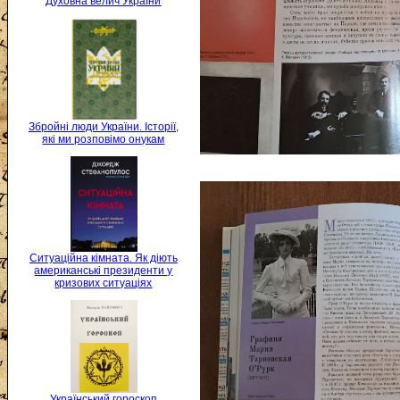
Духовна велич України
Збройні люди України. Історії,
які ми розповімо онукам
Ситуаційна кімната. Як діють
американські президенти у
кризових ситуаціях
Український гороскоп