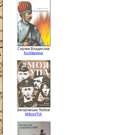
Серчик Владислав
Коліївщина
Загоровська Любов
#МояУПА