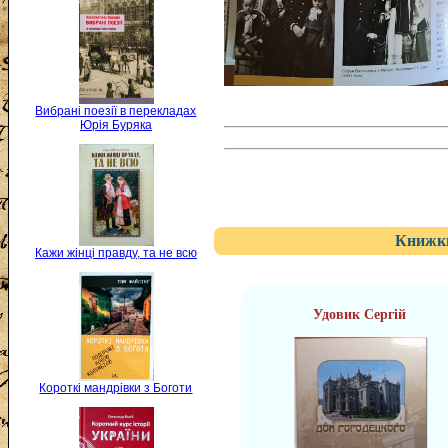
Вибрані поезії в перекладах
Юрія Буряка
Книжки
Кажи жінці правду, та не всю
Удовик Сергій
Короткі мандрівки з Боготи