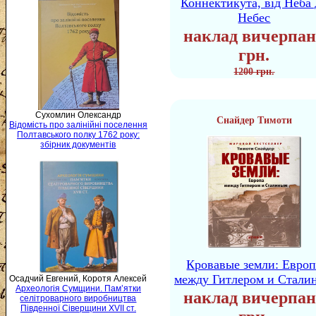
Коннектикута, від Неба 
Небес
наклад вичерпан
грн.
1200 грн.
Сухомлин Олександр
Снайдер Тимоти
Відомість про залінійні поселення
Полтавського полку 1762 року:
збірник документів
Кровавые земли: Европ
между Гитлером и Стали
Осадчий Евгений, Коротя Алексей
Археологія Сумщини. Пам’ятки
наклад вичерпан
селітроварного виробництва
Південної Сіверщини XVII ст.