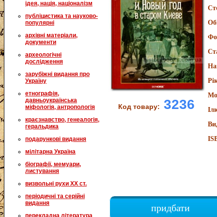
ідея, нація, націоналізм
Ст
публіцистика та науково-
Об
популярні
архівні матеріали,
Фо
документи
Ст
археологічні
дослідження
На
зарубіжні видання про
Рі
Україну
етнографія,
Мо
3236
давньоукраїнська
Код товару:
міфологія, антропологія
Іл
краєзнавство, генеалогія,
Ви
геральдика
IS
подарункові видання
мілітарна Україна
біографії, мемуари,
листування
визвольні рухи XX ст.
періодичні та серійні
видання
придбати
перекладна література