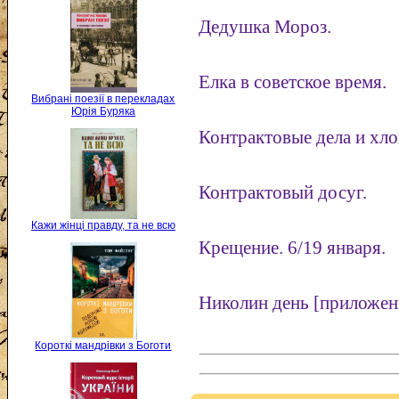
Дедушка Мороз.
Елка в советское время.
Вибрані поезії в перекладах
Юрія Буряка
Контрактовые дела и хл
Контрактовый досуг.
Кажи жінці правду, та не всю
Крещение. 6/19 января.
Николин день [приложени
Короткі мандрівки з Боготи