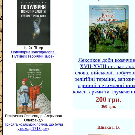
Найт Пітер
Популярна конспірологія.
Путівник теоріями змови
Лексикон доби козаччи
XVII-XVIII ст.: застаріл
слова, військові, побутов
релігійні терміни, запози
одиниці з етимологічни
коментарями та тлумачен
200 грн.
360 грн.
Різніченко Олександр, Алфьоров
Олександр
Присяга козацьких полків, що були
Шпака І. В.
у поході 1718 року