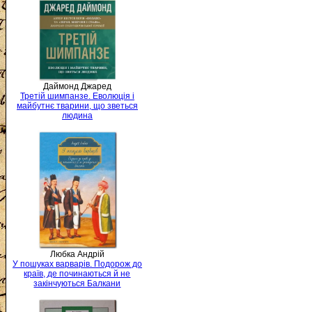
Даймонд Джаред
Третій шимпанзе. Еволюція і
майбутнє тварини, що зветься
людина
Любка Андрій
У пошуках варварів. Подорож до
країв, де починаються й не
закінчуються Балкани