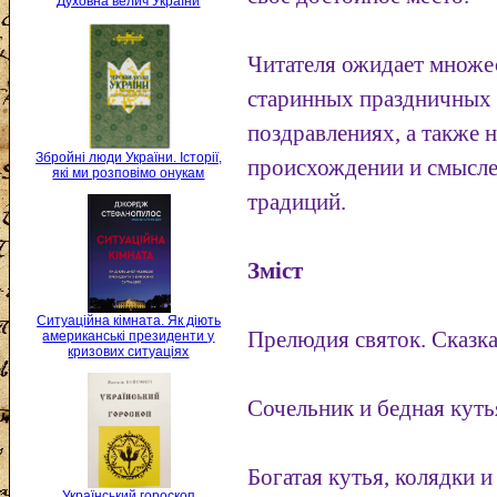
Духовна велич України
Читателя ожидает множе
старинных праздничных 
поздравлениях, а также 
Збройні люди України. Історії,
происхождении и смысле
які ми розповімо онукам
традиций.
Зміст
Ситуаційна кімната. Як діють
Прелюдия святок. Сказка
американські президенти у
кризових ситуаціях
Сочельник и бедная куть
Богатая кутья, колядки 
Український гороскоп