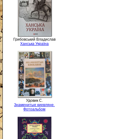
Грибовський Владислав
Ханська Україна
Удовик С.
Знаменитые киевляне.
Фотоальбом