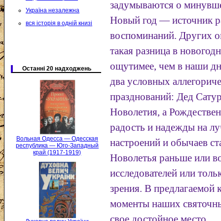
задумываются о минувше
Україна незалежна
Новый год — источник р
вся історія в одній книзі
воспоминаний. Других он
такая разница в новогод
ощутимее, чем в наши д
Останні 20 надходжень
два условных аллегорич
празднований: Дед Сатур
Новолетия, а Рождествен
радость и надежды на л
Вольная Одесса — Одесская
настроений и обычаев ст
республика — Юго-Западный
край (1917-1919)
Новолетья раньше или в
исследователей или толь
зрения. В предлагаемой 
моменты наших святочн
свое достойное место.