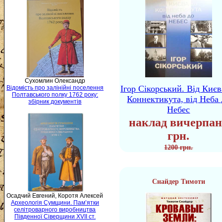
Сухомлин Олександр
Ігор Сікорський. Від Києв
Відомість про залінійні поселення
Полтавського полку 1762 року:
Коннектикута, від Неба 
збірник документів
Небес
наклад вичерпан
грн.
1200 грн.
Снайдер Тимоти
Осадчий Евгений, Коротя Алексей
Археологія Сумщини. Пам’ятки
селітроварного виробництва
Південної Сіверщини XVII ст.