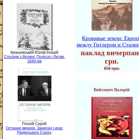
Кровавые земли: Европ
между Гитлером и Стали
наклад вичерпан
Крашевський Юзеф Ігнацій
Спогади з Волині, Полісся і Литви.
грн.
1840 рік
850 грн.
Войтович Валерій
Плохій Сергій
Остання імперія. Занепад і крах
Радянського Союзу