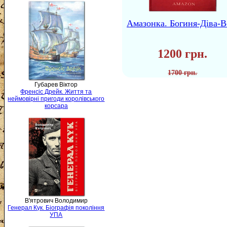
Амазонка. Богиня-Діва-В
1200 грн.
1700 грн.
Губарев Віктор
Френсіс Дрейк. Життя та
неймовірні пригоди королівського
корсара
В'ятрович Володимир
Генерал Кук. Біографія покоління
УПА