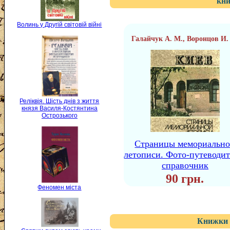
"кни
Волинь у Другій світовій війні
Галайчук А. М., Воронцов И.
Реліквія. Шість днів з життя
князя Василя-Костянтина
Острозького
Страницы мемориальн
летописи. Фото-путеводит
справочник
90 грн.
Феномен міста
Книжки 