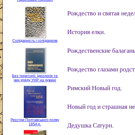
Рождество и святая неделя
История елки.
Солідарність і солідаризм
Рождественские балаган
Рождество глазами родс
Без території. Ідеологія та
чин уряду УНР на чужині
Римский Новый год.
Новый год и страшная неде
Реєстри Полтавського полку
1654 р.
Дедушка Сатурн.