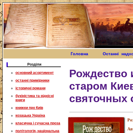
Головна
Останні надх
Розділи
Рождество 
основний асортимент
останні примірники
старом Киев
історичні романи
святочных 
букіністика та рідкісні
книги
книжки про Київ
козацька Україна
Ро
класична і сучасна проза
Ав
політологія, національна