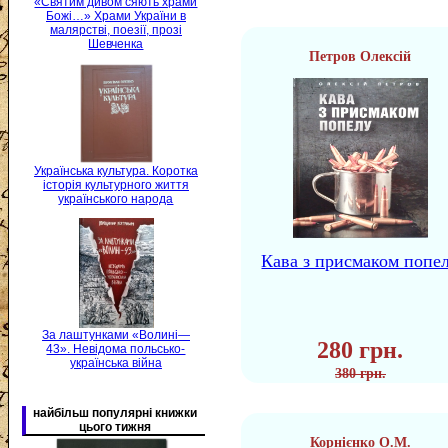
«Святим дивом сяють храми
Божі…» Храми України в
малярстві, поезії, прозі
Шевченка
Петров Олексій
Українська культура. Коротка
історія культурного життя
українського народа
Кава з присмаком попе
За лаштунками «Волині—
280 грн.
43». Невідома польсько-
українська війна
380 грн.
найбільш популярні книжки
цього тижня
Корнієнко О.М.