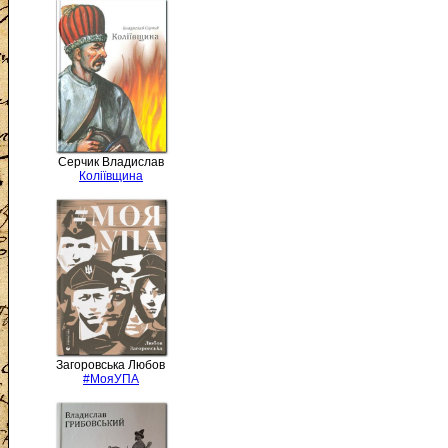
Серчик Владислав
Коліївщина
Загоровська Любов
#МояУПА