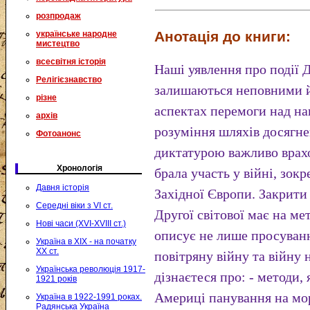
розпродаж
Анотація до книги:
українське народне
мистецтво
всесвітня історія
Наші уявлення про події Д
Релігієзнавство
залишаються неповними 
різне
аспектах перемоги над н
архів
розуміння шляхів досягне
Фотоанонс
диктатурою важливо врахо
Хронологія
брала участь у війні, зок
Давня історія
Західної Європи. Закрити
Середні віки з VI ст.
Другої світової має на ме
Нові часи (XVI-XVIII ст.)
описує не лише просуванн
Україна в XIX - на початку
XX ст.
повітряну війну та війну 
Українська революція 1917-
дізнаєтеся про: - методи, 
1921 років
Америці панування на морі
Україна в 1922-1991 роках.
Радянська Україна