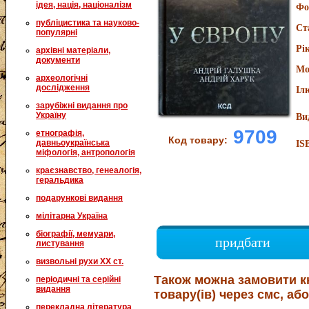
ідея, нація, націоналізм
Фо
публіцистика та науково-
Ст
популярні
Рі
архівні матеріали,
документи
Мо
археологічні
дослідження
Іл
зарубіжні видання про
Україну
Ви
9709
етнографія,
Код товару:
давньоукраїнська
IS
міфологія, антропологія
краєзнавство, генеалогія,
геральдика
подарункові видання
мілітарна Україна
біографії, мемуари,
придбати
листування
визвольні рухи XX ст.
Також можна замовити к
періодичні та серійні
видання
товару(ів) через смс, або
перекладна література