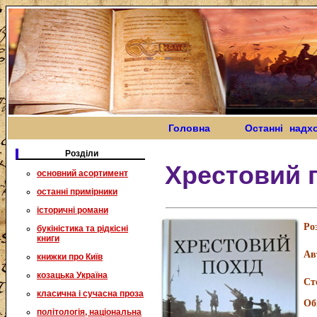
Головна
Останні надх
Розділи
Хрестовий 
основний асортимент
останні примірники
історичні романи
Ро
букіністика та рідкісні
книги
Ав
книжки про Київ
козацька Україна
Ст
класична і сучасна проза
Об
політологія, національна