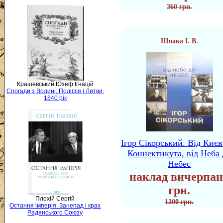
360 грн.
Шпака І. В.
Крашевський Юзеф Ігнацій
Спогади з Волині, Полісся і Литви.
1840 рік
Ігор Сікорський. Від Києв
Коннектикута, від Неба 
Небес
наклад вичерпан
грн.
Плохій Сергій
1200 грн.
Остання імперія. Занепад і крах
Радянського Союзу