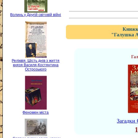
Волинь у Другій світовій війні
Книжка
"Галушка А
Га
Реліквія. Шість днів з життя
князя Василя-Костянтина
Острозького
Феномен міста
Загадки