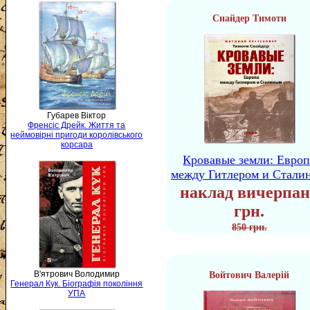
Снайдер Тимоти
Губарев Віктор
Френсіс Дрейк. Життя та
неймовірні пригоди королівського
корсара
Кровавые земли: Европ
между Гитлером и Стали
наклад вичерпан
грн.
850 грн.
В'ятрович Володимир
Войтович Валерій
Генерал Кук. Біографія покоління
УПА