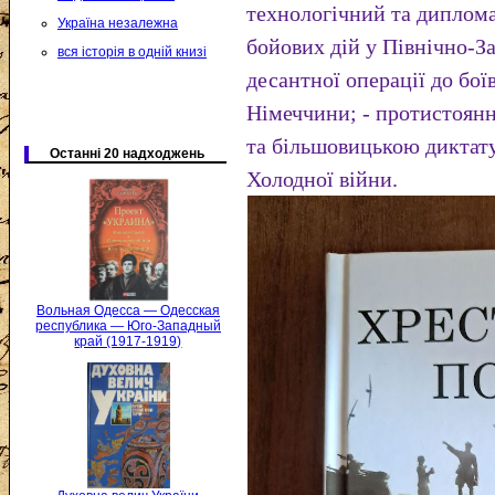
технологічний та диплома
Україна незалежна
бойових дій у Північно-З
вся історія в одній книзі
десантної операції до бої
Німеччини; - протистоян
та більшовицькою диктату
Останні 20 надходжень
Холодної війни.
Вольная Одесса — Одесская
республика — Юго-Западный
край (1917-1919)