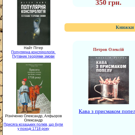
350 грн.
Книжки 
Найт Пітер
Петров Олексій
Популярна конспірологія.
Путівник теоріями змови
Кава з присмаком попе
Різніченко Олександр, Алфьоров
Олександр
Присяга козацьких полків, що були
у поході 1718 року