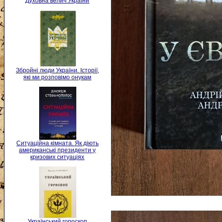
Духовна велич України
Збройні люди України. Історії,
які ми розповімо онукам
Ситуаційна кімната. Як діють
американські президенти у
кризових ситуаціях
Український гороскоп