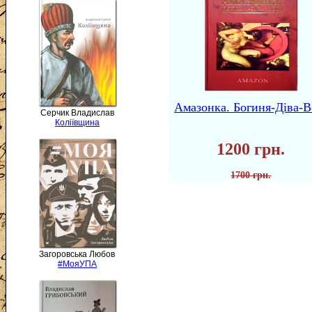
Амазонка. Богиня-Діва-В
Серчик Владислав
Коліївщина
1200 грн.
1700 грн.
Загоровська Любов
#МояУПА