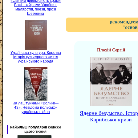
«Святим дивом сяють храми
Божі…» Храми України в
малярстві, поезії, прозі
Шевченка
рекомендуем
"основ
Плохій Сергій
Українська культура. Коротка
історія культурного життя
українського народа
За лаштунками «Волині—
43». Невідома польсько-
українська війна
Ядерне безумство. Істор
Карибської кризи
найбільш популярні книжки
цього тижня