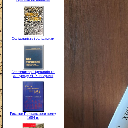
Солідарність і солідаризм
Без території. Ідеологія та
чин уряду УНР на чужині
Реєстри Полтавського полку
1654 р.