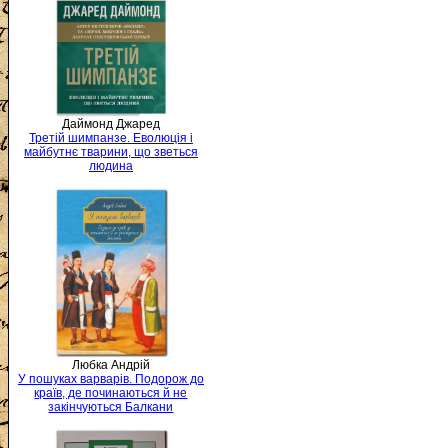
Даймонд Джаред
Третій шимпанзе. Еволюція і
майбутнє тварини, що зветься
людина
Любка Андрій
У пошуках варварів. Подорож до
країв, де починаються й не
закінчуються Балкани