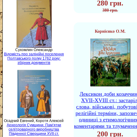
280 грн.
380 грн.
Корнієнко О.М.
Сухомлин Олександр
Відомість про залінійні поселення
Полтавського полку 1762 року:
збірник документів
Лексикон доби козаччи
XVII-XVIII ст.: застаріл
слова, військові, побутов
релігійні терміни, запози
одиниці з етимологічни
Осадчий Евгений, Коротя Алексей
коментарями та тлумачен
Археологія Сумщини. Пам’ятки
селітроварного виробництва
200 грн.
Південної Сіверщини XVII ст.