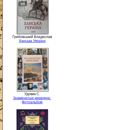
Грибовський Владислав
Ханська Україна
Удовик С.
Знаменитые киевляне.
Фотоальбом