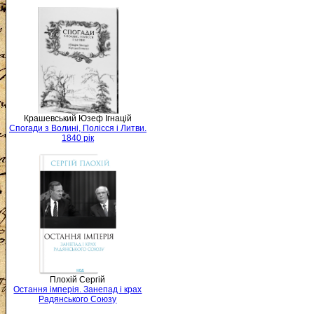
Крашевський Юзеф Ігнацій
Спогади з Волині, Полісся і Литви.
1840 рік
Плохій Сергій
Остання імперія. Занепад і крах
Радянського Союзу