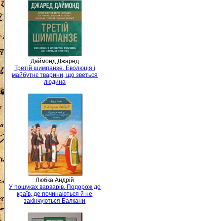
Даймонд Джаред
Третій шимпанзе. Еволюція і
майбутнє тварини, що зветься
людина
Любка Андрій
У пошуках варварів. Подорож до
країв, де починаються й не
закінчуються Балкани