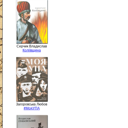
Серчик Владислав
Коліївщина
Загоровська Любов
#МояУПА