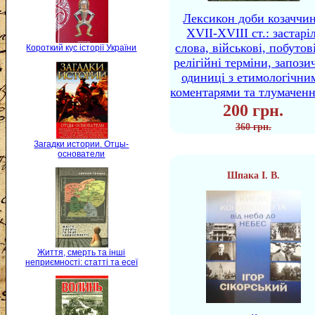
Лексикон доби козаччи
XVII-XVIII ст.: застаріл
слова, військові, побутов
Короткий кус історії України
релігійні терміни, запози
одиниці з етимологічни
коментарями та тлумачен
200 грн.
360 грн.
Загадки истории. Отцы-
основатели
Шпака І. В.
Життя, смерть та інші
неприємності: статті та есеї