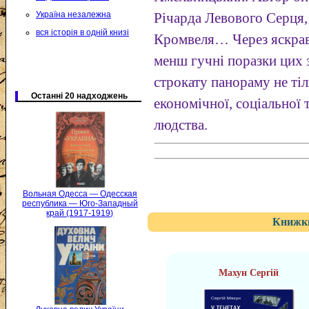
Україна незалежна
Річарда Левового Серця,
вся історія в одній книзі
Кромвеля… Через яскраві
менш гучні поразки цих 
строкату панораму не тіл
Останні 20 надходжень
економічної, соціальної 
людства.
Вольная Одесса — Одесская
республика — Юго-Западный
край (1917-1919)
Книжки
Махун Сергій