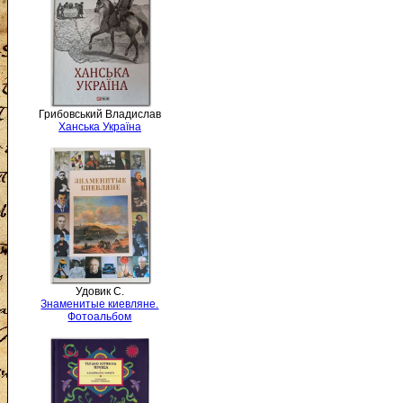
Грибовський Владислав
Ханська Україна
Удовик С.
Знаменитые киевляне.
Фотоальбом