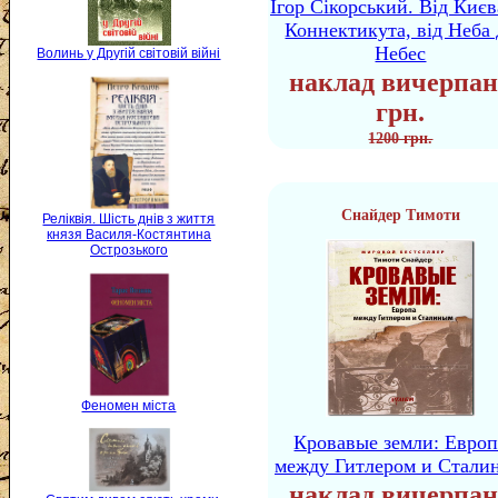
Ігор Сікорський. Від Києв
Коннектикута, від Неба 
Небес
Волинь у Другій світовій війні
наклад вичерпан
грн.
1200 грн.
Снайдер Тимоти
Реліквія. Шість днів з життя
князя Василя-Костянтина
Острозького
Феномен міста
Кровавые земли: Европ
между Гитлером и Стали
наклад вичерпан