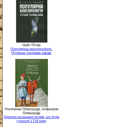
Найт Пітер
Популярна конспірологія.
Путівник теоріями змови
Різніченко Олександр, Алфьоров
Олександр
Присяга козацьких полків, що були
у поході 1718 року