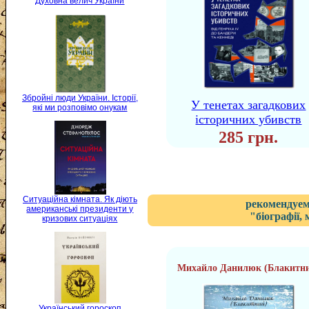
Духовна велич України
Збройні люди України. Історії,
У тенетах загадкових
які ми розповімо онукам
історичних убивств
285 грн.
Ситуаційна кімната. Як діють
рекомендуем
американські президенти у
"біографії,
кризових ситуаціях
Михайло Данилюк (Блакитн
Український гороскоп