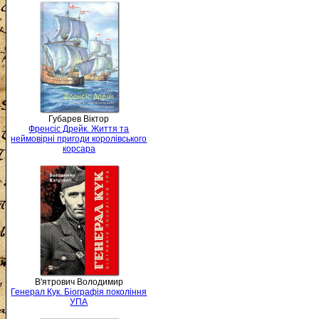
Губарев Віктор
Френсіс Дрейк. Життя та
неймовірні пригоди королівського
корсара
В'ятрович Володимир
Генерал Кук. Біографія покоління
УПА