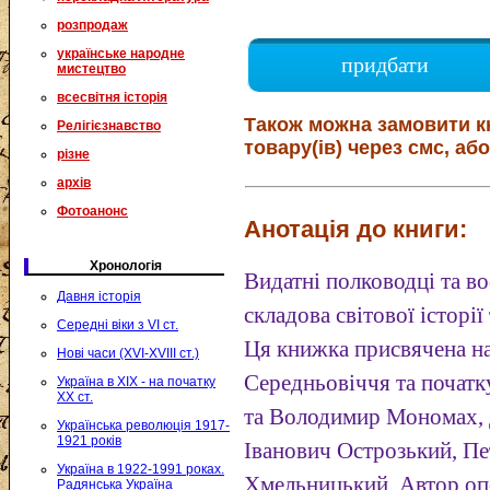
розпродаж
українське народне
придбати
мистецтво
всесвітня історія
Також можна замовити к
Релігієзнавство
товару(ів) через смс, або
різне
архів
Фотоанонс
Анотація до книги:
Хронологія
Видатні полководці та в
Давня історія
складова світової історії
Середні віки з VI ст.
Ця книжка присвячена н
Нові часи (XVI-XVIII ст.)
Середньовіччя та почат
Україна в XIX - на початку
XX ст.
та Володимир Мономах, 
Українська революція 1917-
1921 років
Іванович Острозький, Пе
Україна в 1922-1991 роках.
Хмельницький. Автор опо
Радянська Україна