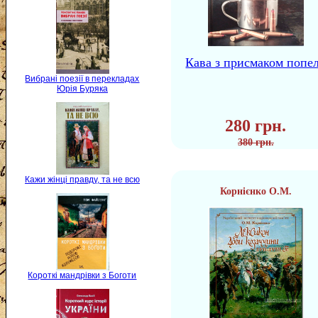
Кава з присмаком попе
Вибрані поезії в перекладах
Юрія Буряка
280 грн.
380 грн.
Кажи жінці правду, та не всю
Корнієнко О.М.
Короткі мандрівки з Боготи