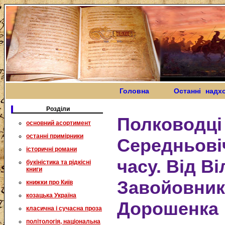
Головна
Останні надх
Розділи
Полководці
основний асортимент
останні примірники
Середньові
історичні романи
часу. Від В
букіністика та рідкісні
книги
Завойовник
книжки про Київ
козацька Україна
Дорошенка
класична і сучасна проза
політологія, національна