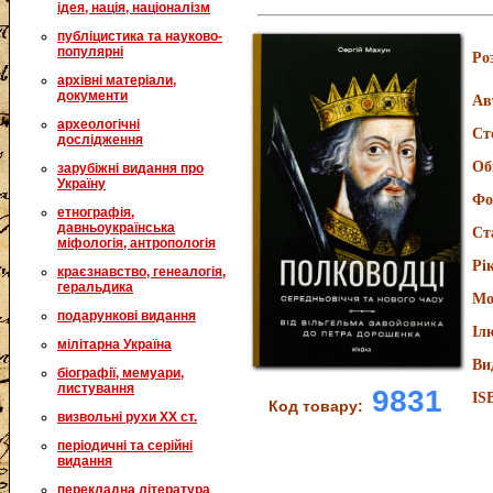
ідея, нація, націоналізм
публіцистика та науково-
популярні
Ро
архівні матеріали,
документи
Ав
археологічні
Ст
дослідження
Об
зарубіжні видання про
Україну
Фо
етнографія,
давньоукраїнська
Ст
міфологія, антропологія
Рі
краєзнавство, генеалогія,
геральдика
Мо
подарункові видання
Іл
мілітарна Україна
Ви
біографії, мемуари,
листування
9831
IS
Код товару:
визвольні рухи XX ст.
періодичні та серійні
видання
перекладна література