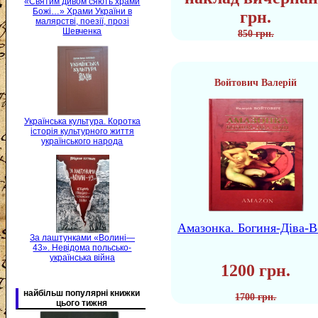
«Святим дивом сяють храми
Божі…» Храми України в
грн.
малярстві, поезії, прозі
Шевченка
850 грн.
Войтович Валерій
Українська культура. Коротка
історія культурного життя
українського народа
Амазонка. Богиня-Діва-В
За лаштунками «Волині—
43». Невідома польсько-
українська війна
1200 грн.
найбільш популярні книжки
1700 грн.
цього тижня