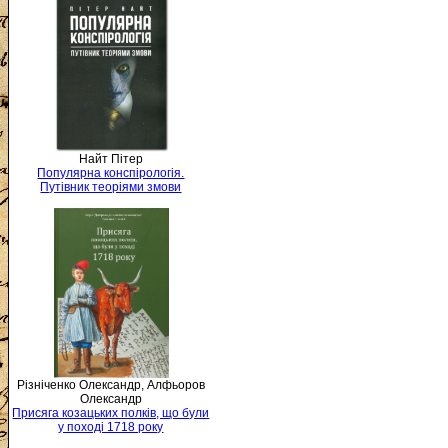
Найт Пітер
Популярна конспірологія.
Путівник теоріями змови
Різніченко Олександр, Алфьоров
Олександр
Присяга козацьких полків, що були
у поході 1718 року