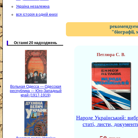
Україна незалежна
вся історія в одній книзі
рекомендуем
"біографії,
Останні 20 надходжень
Петлюра С. В.
Вольная Одесса — Одесская
республика — Юго-Западный
край (1917-1919)
Народе Український: виб
статі, листи, документ