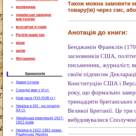
Також можна замовити к
розпродаж
товару(ів) через смс, або
українське народне
мистецтво
всесвітня історія
Анотація до книги:
Релігієзнавство
різне
Бенджамін Франклін (1706
архів
засновників США, політич
Фотоанонс
письменник, журналіст, ви
своїм підписом Декларац
Хронологія
Конституцію США і Верса
Давня історія
Середні віки з VI ст.
року, що формально завер
Нові часи (XVI-XVIII ст.)
тринадцяти британських к
Україна в XIX - на початку
Великої Британії. Це три
XX ст.
Українська революція 1917-
вибудовувалися Сполучен
1921 років
Україна в 1922-1991 роках.
Радянська Україна