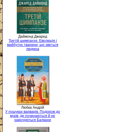
Даймонд Джаред
Третій шимпанзе. Еволюція і
майбутнє тварини, що зветься
людина
Любка Андрій
У пошуках варварів. Подорож до
країв, де починаються й не
закінчуються Балкани