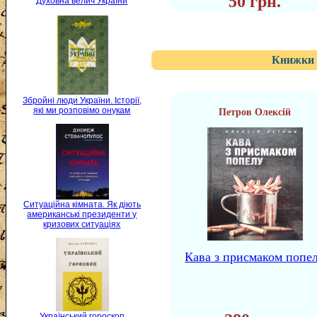
50 грн.
Духовна велич України
Книжки 
Збройні люди України. Історії,
які ми розповімо онукам
Петров Олексій
Ситуаційна кімната. Як діють
американські президенти у
кризових ситуаціях
Кава з присмаком попе
Український гороскоп