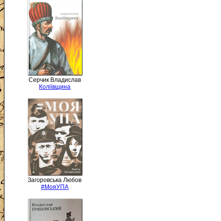
Серчик Владислав
Коліївщина
Загоровська Любов
#МояУПА