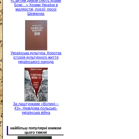
«Святим дивом сяють храми
Божі…» Храми України в
малярстві, поезії, прозі
Шевченка
Українська культура. Коротка
історія культурного життя
українського народа
За лаштунками «Волині—
43». Невідома польсько-
українська війна
найбільш популярні книжки
цього тижня