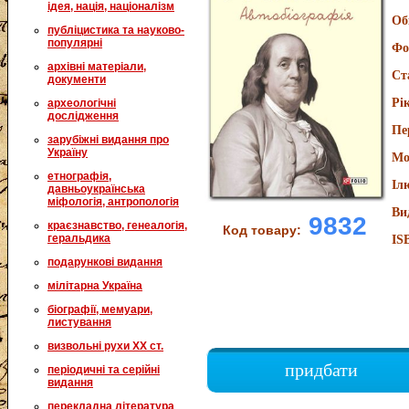
ідея, нація, націоналізм
Об
публіцистика та науково-
популярні
Фо
архівні матеріали,
Ст
документи
Рі
археологічні
дослідження
Пе
зарубіжні видання про
Україну
Мо
етнографія,
Іл
давньоукраїнська
міфологія, антропологія
Ви
9832
краєзнавство, генеалогія,
Код товару:
геральдика
IS
подарункові видання
мілітарна Україна
біографії, мемуари,
листування
визвольні рухи XX ст.
придбати
періодичні та серійні
видання
перекладна література