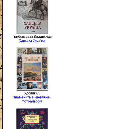
Грибовський Владислав
Ханська Україна
Удовик С.
Знаменитые киевляне.
Фотоальбом