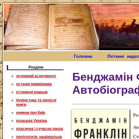
Головна
Останні надх
Розділи
Бенджамін 
основний асортимент
останні примірники
Автобіогра
історичні романи
букіністика та рідкісні
книги
книжки про Київ
Ро
козацька Україна
Ав
класична і сучасна проза
Ст
політологія, національна