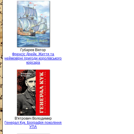
Губарев Віктор
Френсіс Дрейк. Життя та
неймовірні пригоди королівського
корсара
В'ятрович Володимир
Генерал Кук. Біографія покоління
УПА