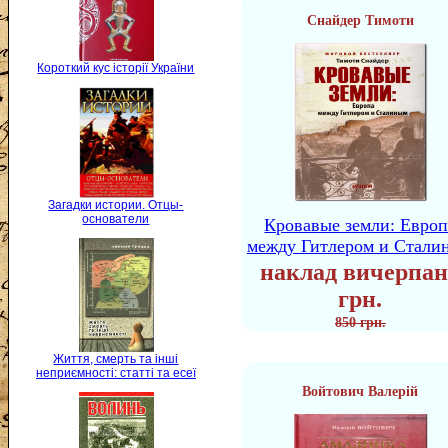
Снайдер Тимоти
Короткий кус історії України
Загадки истории. Отцы-
основатели
Кровавые земли: Европ
между Гитлером и Стали
наклад вичерпан
грн.
850 грн.
Життя, смерть та інші
неприємності: статті та есеї
Войтович Валерій