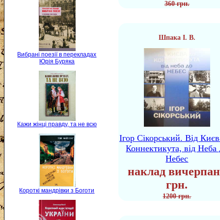
360 грн.
Шпака І. В.
Вибрані поезії в перекладах
Юрія Буряка
Кажи жінці правду, та не всю
Ігор Сікорський. Від Києв
Коннектикута, від Неба 
Небес
наклад вичерпан
грн.
Короткі мандрівки з Боготи
1200 грн.