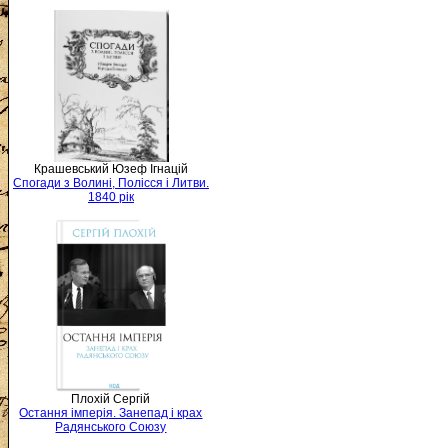
Крашевський Юзеф Ігнацій
Спогади з Волині, Полісся і Литви.
1840 рік
Плохій Сергій
Остання імперія. Занепад і крах
Радянського Союзу