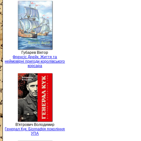
Губарев Віктор
Френсіс Дрейк. Життя та
неймовірні пригоди королівського
корсара
В'ятрович Володимир
Генерал Кук. Біографія покоління
УПА