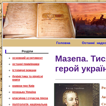
Головна
Останні надх
Розділи
Мазепа. Ти
основний асортимент
останні примірники
герой україн
історичні романи
букіністика та рідкісні
книги
книжки про Київ
Ро
козацька Україна
Ав
класична і сучасна проза
Ст
політологія, національна