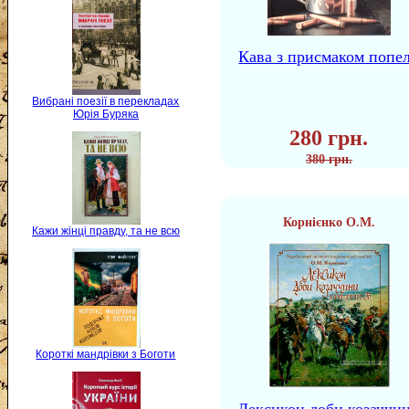
Кава з присмаком попе
Вибрані поезії в перекладах
Юрія Буряка
280 грн.
380 грн.
Корнієнко О.М.
Кажи жінці правду, та не всю
Короткі мандрівки з Боготи