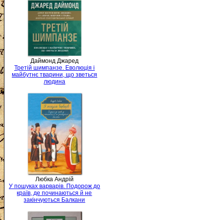
Даймонд Джаред
Третій шимпанзе. Еволюція і
майбутнє тварини, що зветься
людина
Любка Андрій
У пошуках варварів. Подорож до
країв, де починаються й не
закінчуються Балкани