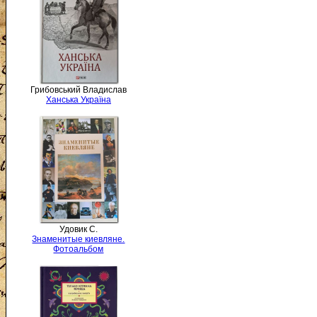
Грибовський Владислав
Ханська Україна
Удовик С.
Знаменитые киевляне.
Фотоальбом