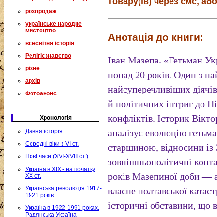
товару(ів) через смс, або
розпродаж
українське народне
мистецтво
Анотація до книги:
всесвітня історія
Релігієзнавство
Іван Мазепа. «Гетьман Ук
різне
понад 20 років. Один з на
архів
найсуперечливіших діячів 
Фотоанонс
й політичних інтриг до Пі
конфліктів. Історик Вікто
Хронологія
аналізує еволюцію гетьма
Давня історія
Середні віки з VI ст.
старшиною, відносини із
Нові часи (XVI-XVIII ст.)
зовнішньополітичні конта
Україна в XIX - на початку
років Мазепиної доби — а
XX ст.
Українська революція 1917-
власне полтавської катас
1921 років
історичні обставини, що 
Україна в 1922-1991 роках.
Радянська Україна