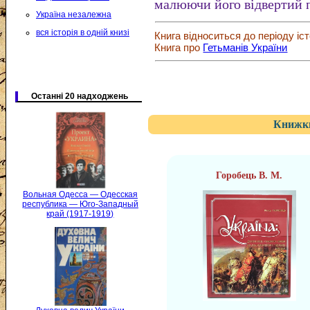
малюючи його відвертий п
Україна незалежна
вся історія в одній книзі
Книга відноситься до періоду іст
Книга про
Гетьманів України
Останні 20 надходжень
Книжки
Горобець В. М.
Вольная Одесса — Одесская
республика — Юго-Западный
край (1917-1919)