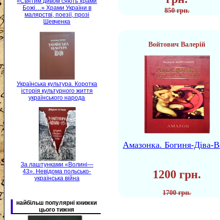
«Святим дивом сяють храми
Божі…» Храми України в
850 грн.
малярстві, поезії, прозі
Шевченка
Войтович Валерій
Українська культура. Коротка
історія культурного життя
українського народа
Амазонка. Богиня-Діва-В
За лаштунками «Волині—
43». Невідома польсько-
1200 грн.
українська війна
1700 грн.
найбільш популярні книжки
цього тижня