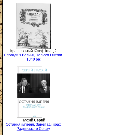
Крашевський Юзеф Ігнацій
Спогади з Волині, Полісся і Литви.
1840 рік
Плохій Сергій
Остання імперія. Занепад і крах
Радянського Союзу