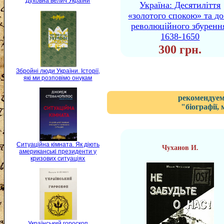
Духовна велич України
Україна: Десятиліття
«золотого спокою» та до
революційного збуренн
1638-1650
300 грн.
Збройні люди України. Історії,
які ми розповімо онукам
рекомендуем
"біографії,
Ситуаційна кімната. Як діють
Чуханов И.
американські президенти у
кризових ситуаціях
Український гороскоп