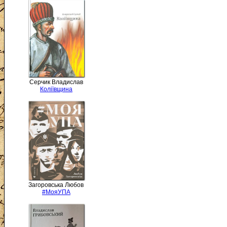
Серчик Владислав
Коліївщина
Загоровська Любов
#МояУПА