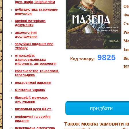
ідея, нація, націоналізм
Об
публіцистика та науково-
популярні
Фо
архівні матеріали,
Ст
документи
Рі
археологічні
дослідження
Мо
зарубіжні видання про
Україну
Іл
9825
етнографія,
Ви
Код товару:
давньоукраїнська
міфологія, антропологія
IS
краєзнавство, генеалогія,
геральдика
подарункові видання
мілітарна Україна
біографії, мемуари,
листування
придбати
визвольні рухи XX ст.
періодичні та серійні
видання
Також можна замовити к
перекладна література