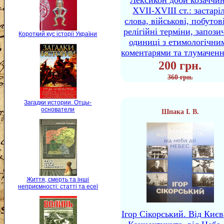
Лексикон доби козаччи
XVII-XVIII ст.: застаріл
слова, військові, побутов
релігійні терміни, запози
Короткий кус історії України
одиниці з етимологічни
коментарями та тлумачен
200 грн.
360 грн.
Загадки истории. Отцы-
основатели
Шпака І. В.
Життя, смерть та інші
неприємності: статті та есеї
Ігор Сікорський. Від Києв