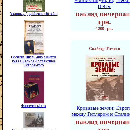
Коннектикута, від Неба 
Небес
наклад вичерпан
Волинь у Другій світовій війні
грн.
1200 грн.
Снайдер Тимоти
Реліквія. Шість днів з життя
князя Василя-Костянтина
Острозького
Феномен міста
Кровавые земли: Европ
между Гитлером и Стали
наклад вичерпан
грн.