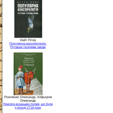
Найт Пітер
Популярна конспірологія.
Путівник теоріями змови
Різніченко Олександр, Алфьоров
Олександр
Присяга козацьких полків, що були
у поході 1718 року