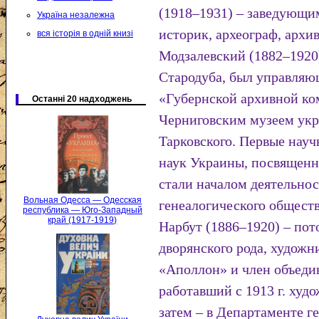
(1918–1931) – заведующи
Україна незалежна
историк, археограф, архи
вся історія в одній книзі
Модзалевский (1882–1920)
Стародуба, был управля
«Губернской архивной к
Останні 20 надходжень
Черниговским музеем укр
Тарковского. Первые науч
наук Украины, посвященн
стали началом деятельно
Вольная Одесса — Одесская
генеалогического обществ
республика — Юго-Западный
край (1917-1919)
Нарбут (1886–1920) – пот
дворянского рода, художн
«Аполлон» и член объеди
работавший с 1913 г. худ
затем – в Департаменте 