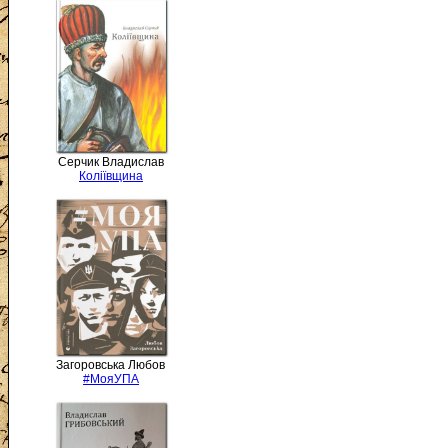
Серчик Владислав
Коліївщина
Загоровська Любов
#МояУПА