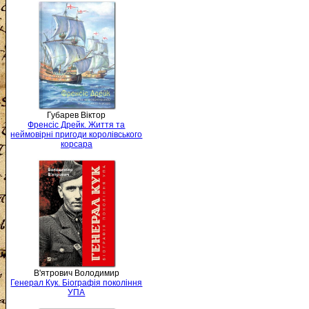
Губарев Віктор
Френсіс Дрейк. Життя та
неймовірні пригоди королівського
корсара
В'ятрович Володимир
Генерал Кук. Біографія покоління
УПА