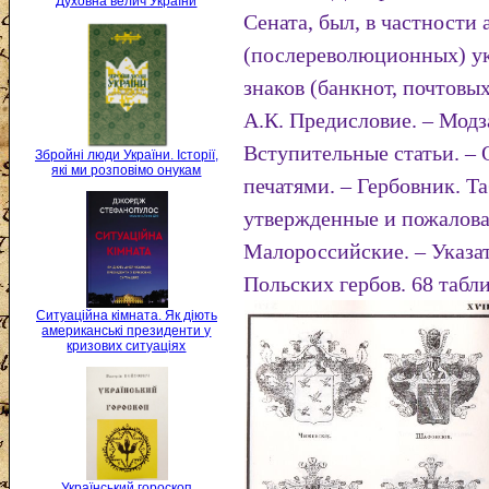
Духовна велич України
Сената, был, в частности
(послереволюционных) у
знаков (банкнот, почтовы
А.К. Предисловие. – Модз
Вступительные статьи. – 
Збройні люди України. Історії,
які ми розповімо онукам
печатями. – Гербовник. Т
утвержденные и пожалован
Малороссийские. – Указа
Польских гербов. 68 табли
Ситуаційна кімната. Як діють
американські президенти у
кризових ситуаціях
Український гороскоп