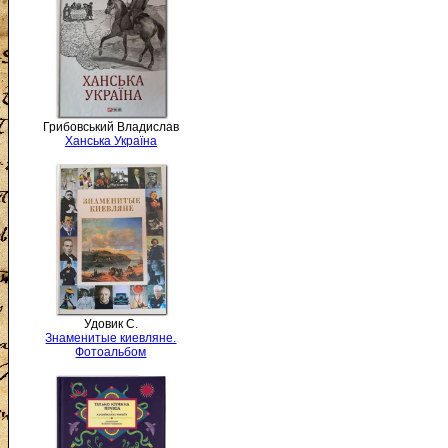
Грибовський Владислав
Ханська Україна
Удовик С.
Знаменитые киевляне.
Фотоальбом