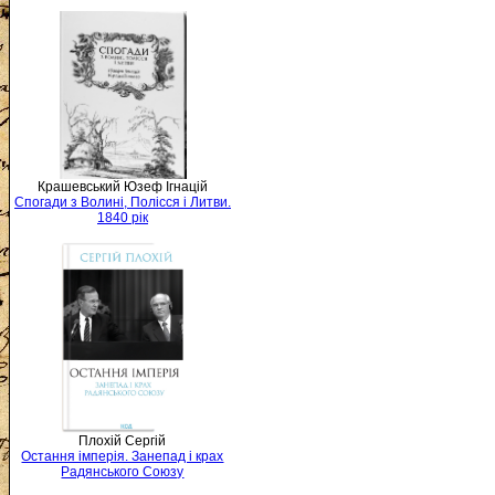
Крашевський Юзеф Ігнацій
Спогади з Волині, Полісся і Литви.
1840 рік
Плохій Сергій
Остання імперія. Занепад і крах
Радянського Союзу