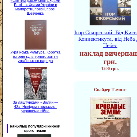
«Святим дивом сяють храми
Божі…» Храми України в
малярстві, поезії, прозі
Шевченка
Ігор Сікорський. Від Києв
Коннектикута, від Неба 
Небес
наклад вичерпан
Українська культура. Коротка
історія культурного життя
грн.
українського народа
1200 грн.
Снайдер Тимоти
За лаштунками «Волині—
43». Невідома польсько-
українська війна
найбільш популярні книжки
цього тижня