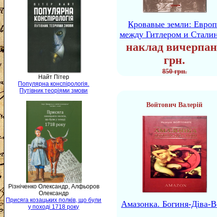
Кровавые земли: Европ
между Гитлером и Стали
наклад вичерпан
грн.
850 грн.
Найт Пітер
Популярна конспірологія.
Путівник теоріями змови
Войтович Валерій
Різніченко Олександр, Алфьоров
Олександр
Присяга козацьких полків, що були
Амазонка. Богиня-Діва-В
у поході 1718 року