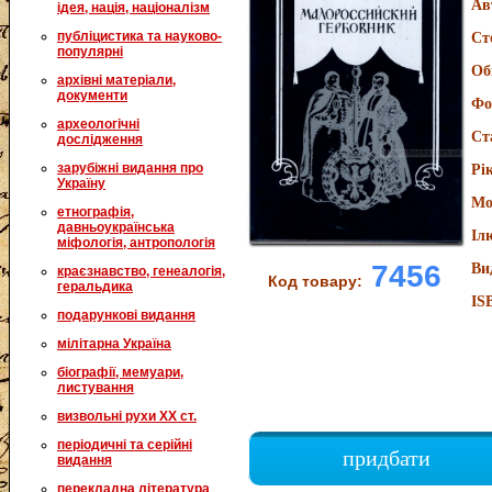
Ав
ідея, нація, націоналізм
публіцистика та науково-
Ст
популярні
Об
архівні матеріали,
документи
Фо
археологічні
Ст
дослідження
зарубіжні видання про
Рі
Україну
Мо
етнографія,
давньоукраїнська
Іл
міфологія, антропологія
7456
Ви
краєзнавство, генеалогія,
Код товару:
геральдика
IS
подарункові видання
мілітарна Україна
біографії, мемуари,
листування
визвольні рухи XX ст.
періодичні та серійні
придбати
видання
перекладна література