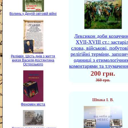
Волинь у Другій світовій війні
Лексикон доби козаччи
XVII-XVIII ст.: застаріл
слова, військові, побутов
релігійні терміни, запози
Реліквія. Шість днів з життя
одиниці з етимологічни
князя Василя-Костянтина
Острозького
коментарями та тлумачен
200 грн.
360 грн.
Шпака І. В.
Феномен міста