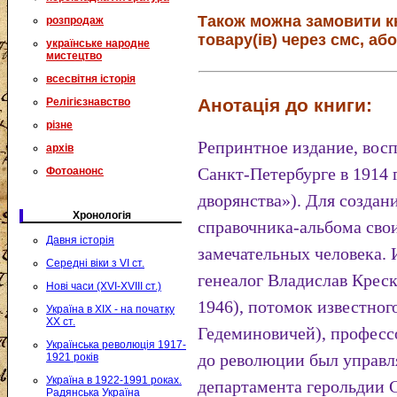
Також можна замовити к
розпродаж
товару(ів) через смс, або
українське народне
мистецтво
всесвітня історія
Анотація до книги:
Релігієзнавство
різне
Репринтное издание, вос
архів
Санкт-Петербурге в 1914 
Фотоанонс
дворянства»). Для создан
Хронологія
справочника-альбома сво
Давня історія
замечательных человека. 
Середні віки з VI ст.
генеалог Владислав Крес
Нові часи (XVI-XVIII ст.)
1946), потомок известног
Україна в XIX - на початку
XX ст.
Гедеминовичей), професс
Українська революція 1917-
до революции был управ
1921 років
Україна в 1922-1991 роках.
департамента герольдии С
Радянська Україна