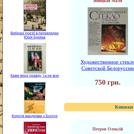
Яницкая Маля
Вибрані поезії в перекладах
Юрія Буряка
Художественное стекл
Советской Белорусси
Кажи жінці правду, та не всю
750 грн.
Книжки 
Короткі мандрівки з Боготи
Петров Олексій