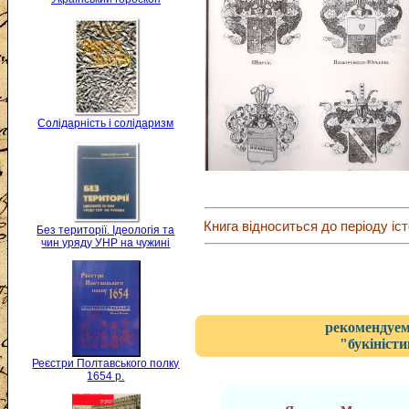
Солідарність і солідаризм
Книга відноситься до періоду іст
Без території. Ідеологія та
чин уряду УНР на чужині
рекомендуем
"букіністи
Реєстри Полтавського полку
1654 р.