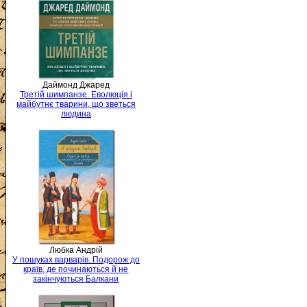
Даймонд Джаред
Третій шимпанзе. Еволюція і
майбутнє тварини, що зветься
людина
Любка Андрій
У пошуках варварів. Подорож до
країв, де починаються й не
закінчуються Балкани