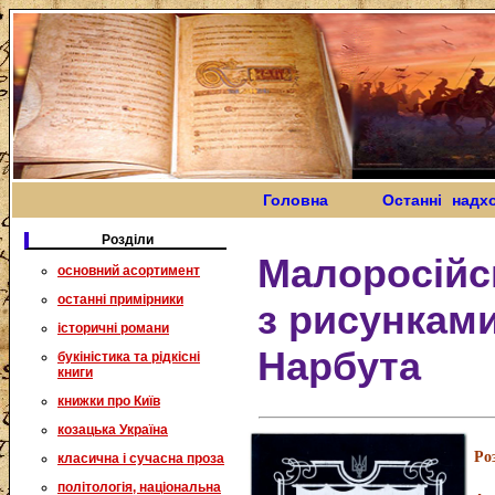
Головна
Останні надх
Розділи
Малоросійс
основний асортимент
останні примірники
з рисункам
історичні романи
Нарбута
букіністика та рідкісні
книги
книжки про Київ
козацька Україна
Ро
класична і сучасна проза
політологія, національна