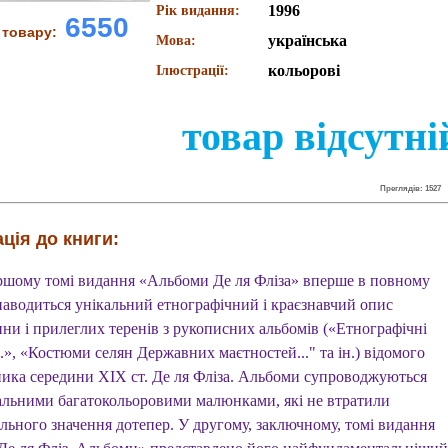
1996
Рік видання:
6550
 товару:
українська
Мова:
кольорові
Ілюстрації:
товар відсутні
Преглядів: 1527
ція до книги:
ршому томі видання «Альбоми Де ля Фліза» вперше в повному
 наводиться унікальний етнографічний і краєзнавчий опис
ни і прилеглих теренів з рукописних альбомів («Етнографічні
.», «Костюми селян Державних маєтностей..." та ін.) відомого
ника середини XIX ст. Де ля Фліза. Альбоми супроводжуються
альними багатокольоровими малюнками, які не втратили
ального значення дотепер. У другому, заключному, томі видання