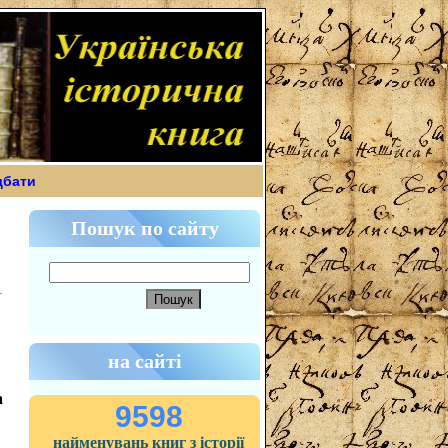
дбати
Пошук по сайту
на сайті
а
9598
найменувань книг з історії