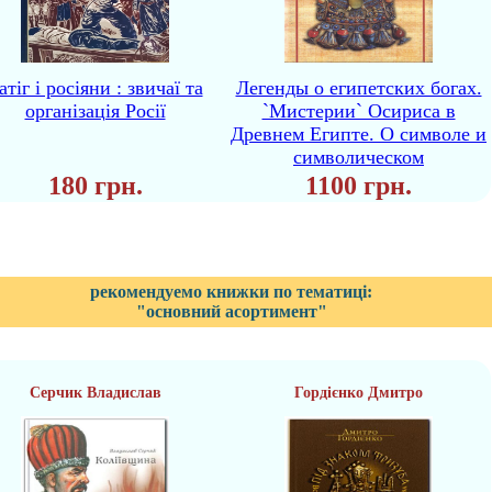
атіг і росіяни : звичаї та
Легенды о египетских богах.
організація Росії
`Мистерии` Осириса в
Древнем Египте. О символе и
символическом
180 грн.
1100 грн.
рекомендуемо книжки по тематиці:
"основний асортимент"
Серчик Владислав
Гордієнко Дмитро