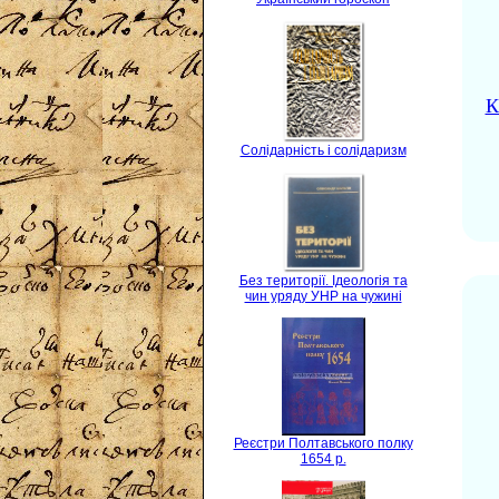
К
Солідарність і солідаризм
Без території. Ідеологія та
чин уряду УНР на чужині
Реєстри Полтавського полку
1654 р.