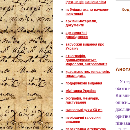
ідея, нація, націоналізм
Код
публіцистика та науково-
популярні
архівні матеріали,
документи
археологічні
дослідження
зарубіжні видання про
Україну
етнографія,
давньоукраїнська
міфологія, антропологія
Анота
краєзнавство, генеалогія,
геральдика
""У пе
подарункові видання
обсязі
мілітарна Україна
Київщи
біографії, мемуари,
описи..
листування
дослід
визвольні рухи XX ст.
оригін
періодичні та серійні
видання
пізнав
перекладна література