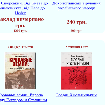
р Сікорський. Від Києва до
Дохристиянські вірування
ннектикута, від Неба до
українського народу
Небес
аклад вичерпано
240 грн.
грн.
1200 грн.
290 грн.
Снайдер Тимоти
Хоткевич Гнат
ровавые земли: Европа
Богдан Хмельницький
жду Гитлером и Сталиным