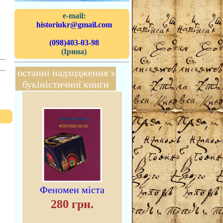
e-mail:
historiukr@gmail.com
(098)403-03-98
(Ірина)
останні надходження з
букіністичної книги
Феномен міста
280 грн.