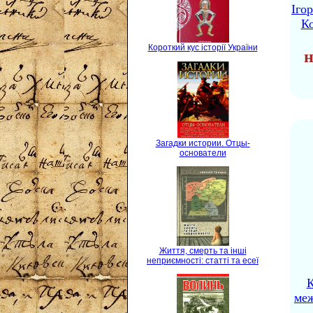
Іго
Ко
Короткий кус історії України
н
Загадки истории. Отцы-
основатели
Життя, смерть та інші
неприємності: статті та есеї
К
ме