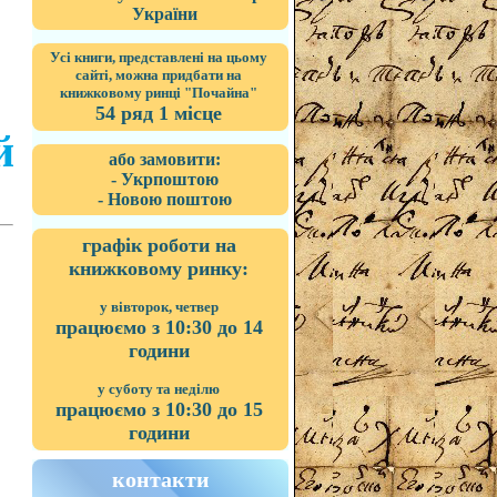
України
Усі книги, представлені на цьому
сайті, можна придбати на
книжковому ринці "Почайна"
54 ряд 1 місце
й
або замовити:
- Укрпоштою
- Новою поштою
графік роботи на
книжковому ринку:
у вівторок, четвер
працюємо з 10:30 до 14
години
у суботу та неділю
працюємо з 10:30 до 15
години
контакти