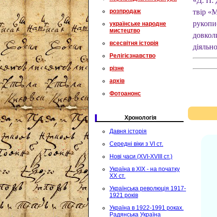
«Д. П.
розпродаж
твір «М
рукопи
українське народне
мистецтво
довкол
всесвітня історія
діяльно
Релігієзнавство
різне
архів
Фотоанонс
Хронологія
Давня історія
Середні віки з VI ст.
Нові часи (XVI-XVIII ст.)
Україна в XIX - на початку
XX ст.
Українська революція 1917-
1921 років
Україна в 1922-1991 роках.
Радянська Україна