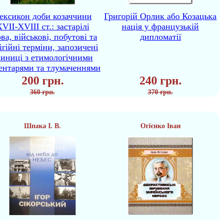
ексикон доби козаччини
Григорій Орлик або Козацька
VII-XVIII ст.: застарілі
нація у французькій
ва, військові, побутові та
дипломатії
ігійні терміни, запозичені
диниці з етимологічними
ентарями та тлумаченнями
200 грн.
240 грн.
360 грн.
370 грн.
Шпака І. В.
Огієнко Іван