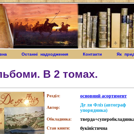
вна
Останні надходження
Контакти
Як при
ьбоми. В 2 томах.
основний асортимент
Розділ:
Де ля Фліз (автограф
Автор:
упорядника)
тверда+суперобкладинк
Обкладинка:
букіністична
Стан книги: