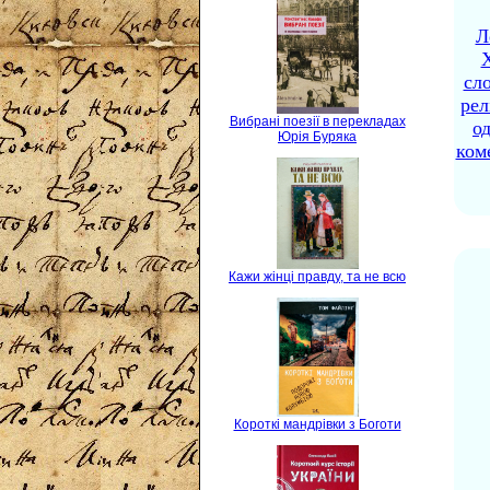
Л
X
сло
рел
Вибрані поезії в перекладах
о
Юрія Буряка
ком
Кажи жінці правду, та не всю
Короткі мандрівки з Боготи