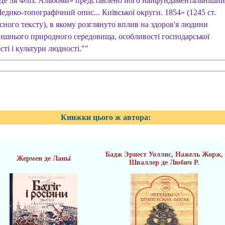
 Де ля Фліз. Альбоми» представлено його найфундаментальніший
едико-топографічний опис... Київської округи. 1854» (1245 ст.
сного тексту), в якому розглянуто вплив на здоров'я людини
ишнього природного середовища, особливості господарської
сті і культури людності.""
Книжки цього ж автора:
Бадж Эрнест Уоллис, Нажель Жорж,
Жермен де Ланьї
Шваллер де Любич Р.