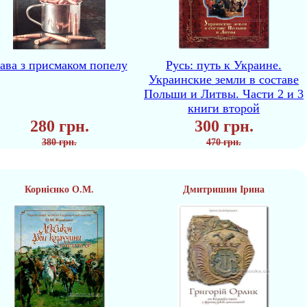
ава з присмаком попелу
Русь: путь к Украине.
Украинские земли в составе
Польши и Литвы. Части 2 и 3
книги второй
280 грн.
300 грн.
380 грн.
470 грн.
Корнієнко О.М.
Дмитришин Ірина