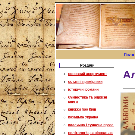
Голо
Розділи
Ал
основний асортимент
останні примірники
історичні романи
букіністика та рідкісні
книги
книжки про Київ
козацька Україна
класична і сучасна проза
політологія, національна