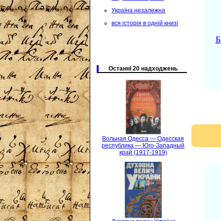
Україна незалежна
вся історія в одній книзі
Б
Останні 20 надходжень
Вольная Одесса — Одесская
республика — Юго-Западный
край (1917-1919)