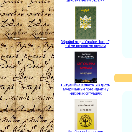
Духовна велич України
Збройні люди України. Історії,
які ми розповімо онукам
Ситуаційна кімната. Як діють
американські президенти у
кризових ситуаціях
Український гороскоп