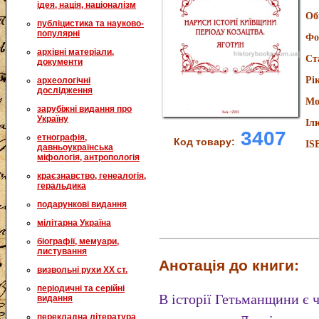
ідея, нація, націоналізм
Об
публіцистика та науково-
популярні
Фо
архівні матеріали,
Ст
документи
Рі
археологічні
дослідження
Мо
зарубіжні видання про
Україну
Іл
3407
етнографія,
Код товару:
IS
давньоукраїнська
міфологія, антропологія
краєзнавство, генеалогія,
геральдика
подарункові видання
мілітарна Україна
біографії, мемуари,
листування
Анотація до книги:
визвольні рухи XX ст.
періодичні та серійні
В історії Гетьманщини є 
видання
перекладна література