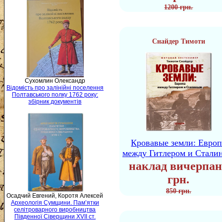
1200 грн.
Снайдер Тимоти
Сухомлин Олександр
Відомість про залінійні поселення
Полтавського полку 1762 року:
збірник документів
Кровавые земли: Европ
между Гитлером и Стали
наклад вичерпан
грн.
850 грн.
Осадчий Евгений, Коротя Алексей
Археологія Сумщини. Пам’ятки
селітроварного виробництва
Південної Сіверщини XVII ст.