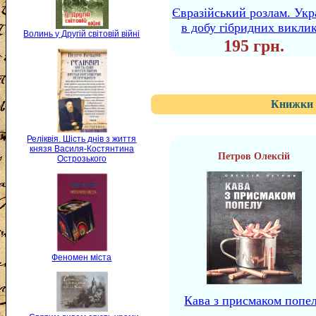
Євразійський розлам. Укр
в добу гібридних виклик
Волинь у Другій світовій війні
195 грн.
Книжки 
Реліквія. Шість днів з життя
князя Василя-Костянтина
Петров Олексій
Острозького
Феномен міста
Кава з присмаком попе