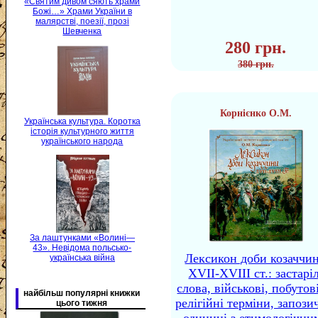
«Святим дивом сяють храми
Божі…» Храми України в
малярстві, поезії, прозі
Шевченка
280 грн.
380 грн.
Корнієнко О.М.
Українська культура. Коротка
історія культурного життя
українського народа
За лаштунками «Волині—
43». Невідома польсько-
Лексикон доби козаччи
українська війна
XVII-XVIII ст.: застаріл
слова, військові, побутов
найбільш популярні книжки
релігійні терміни, запози
цього тижня