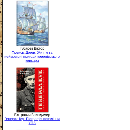
Губарев Віктор
Френсіс Дрейк. Життя та
неймовірні пригоди королівського
корсара
В'ятрович Володимир
Генерал Кук. Біографія покоління
УПА