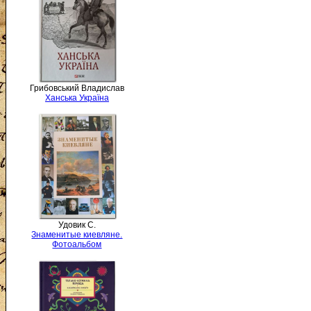
Грибовський Владислав
Ханська Україна
Удовик С.
Знаменитые киевляне.
Фотоальбом