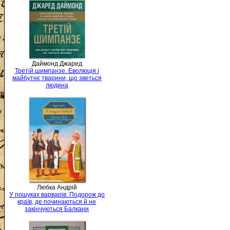
Даймонд Джаред
Третій шимпанзе. Еволюція і
майбутнє тварини, що зветься
людина
Любка Андрій
У пошуках варварів. Подорож до
країв, де починаються й не
закінчуються Балкани