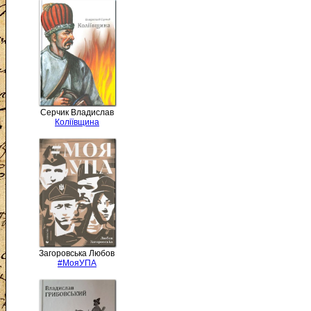
Серчик Владислав
Коліївщина
Загоровська Любов
#МояУПА