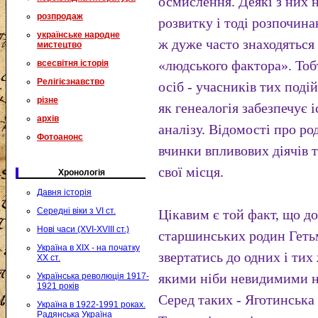
осмислення. Деякі з них 
розпродаж
розвитку і тоді розпочин
українське народне
ж дуже часто знаходяться 
мистецтво
«людського фактора». Тоб
всесвітня історія
Релігієзнавство
осіб - учасників тих подій
різне
як генеалогія забезпечує 
архів
аналізу. Відомості про р
Фотоанонс
вчинки впливових діячів т
свої місця.
Хронологія
Давня історія
Середні віки з VI ст.
Цікавим є той факт, що д
Нові часи (XVI-XVIII ст.)
старшинських родин Геть
Україна в XIX - на початку
звертатись до одних і тих
XX ст.
якими ніби невидимими ни
Українська революція 1917-
1921 років
Серед таких - Яготинська
Україна в 1922-1991 роках.
Радянська Україна