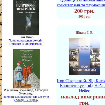
одиниці з етимологічни
коментарями та тлумачен
200 грн.
360 грн.
Шпака І. В.
Найт Пітер
Популярна конспірологія.
Путівник теоріями змови
Ігор Сікорський. Від Києв
Коннектикута, від Неба 
Небес
Різніченко Олександр, Алфьоров
Олександр
наклад вичерпан
Присяга козацьких полків, що були
у поході 1718 року
грн.