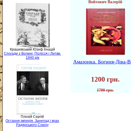
Войтович Валерій
Крашевський Юзеф Ігнацій
Спогади з Волині, Полісся і Литви.
1840 рік
Амазонка. Богиня-Діва-В
1200 грн.
1700 грн.
Плохій Сергій
Остання імперія. Занепад і крах
Радянського Союзу