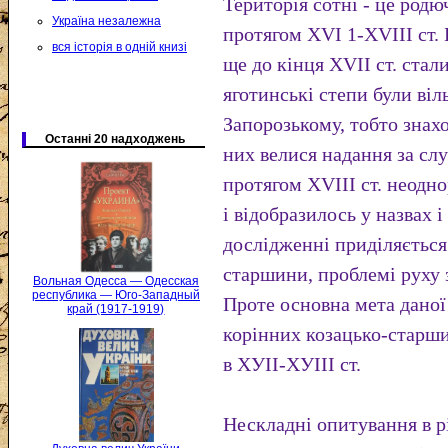
Територія сотні - це родю
Україна незалежна
протягом XVI 1-ХVIII ст.
вся історія в одній книзі
ще до кінця XVII ст. стал
яготинські степи були ві
Запорозькому, тобто знахо
Останні 20 надходжень
них велися надання за сл
протягом XVIII ст. неодн
і відобразилось у назвах 
дослідженні приділяється
старшини, проблемі руху 
Вольная Одесса — Одесская
республика — Юго-Западный
Проте основна мета даної
край (1917-1919)
корінних козацько-старши
в ХУІІ-ХУІІІ ст.
Нескладні опитування в р