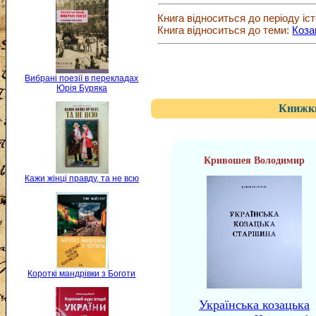
Книга відноситься до періоду іст
Книга відноситься до теми:
Коза
Вибрані поезії в перекладах
Юрія Буряка
Книжки
Кривошея Володимир
Кажи жінці правду, та не всю
Короткі мандрівки з Боготи
Українська козацька