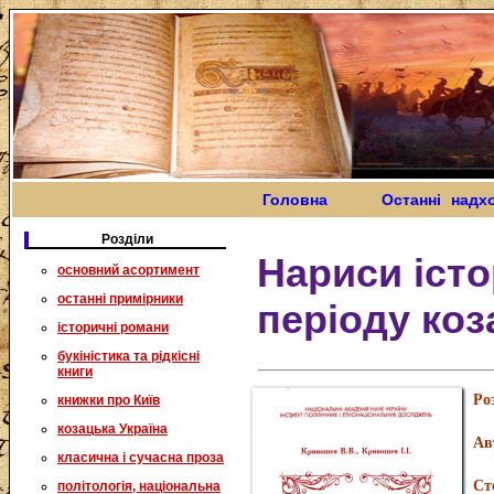
Головна
Останні надх
Розділи
Нариси істо
основний асортимент
останні примірники
періоду коз
історичні романи
букіністика та рідкісні
книги
Ро
книжки про Київ
козацька Україна
Ав
класична і сучасна проза
Ст
політологія, національна