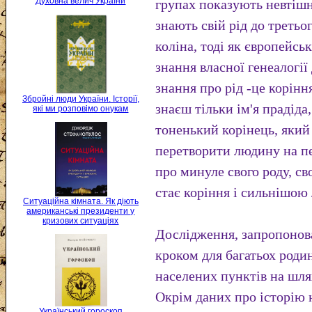
Духовна велич України
групах показують невтішн
знають свій рід до третьо
коліна, тоді як європейс
знання власної генеалогії
знання про рід -це корін
Збройні люди України. Історії,
знаєш тільки ім'я прадіда,
які ми розповімо онукам
тоненький корінець, який
перетворити людину на п
про минуле свого роду, св
стає коріння і сильнішою
Ситуаційна кімната. Як діють
американські президенти у
кризових ситуаціях
Дослідження, запропонов
кроком для багатьох роди
населених пунктів на шля
Окрім даних про історію 
Український гороскоп