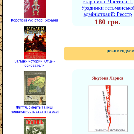
старшина. Частина 1.
Урядники гетьмансько
адміністрації: Ресстр
180 грн.
Короткий кус історії України
рекомендуем
Загадки истории. Отцы-
основатели
Якубова Лариса
Життя, смерть та інші
неприємності: статті та есеї