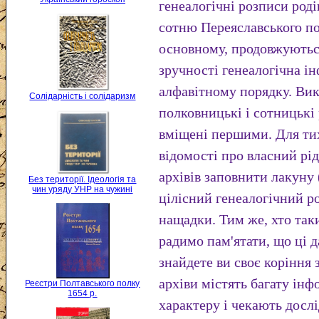
генеалогічні розписи род
сотню Переяславського пол
основному, продовжуються
зручності генеалогічна і
алфавітному порядку. Вик
Солідарність і солідаризм
полковницькі і сотницькі 
вміщені першими. Для тих
відомості про власний рі
архівів заповнити лакуну 
Без території. Ідеологія та
чин уряду УНР на чужині
цілісний генеалогічний ро
нащадки. Тим же, хто таки
радимо пам'ятати, що ці д
знайдете ви своє коріння 
архіви містять багату ін
Реєстри Полтавського полку
1654 р.
характеру і чекають дослі