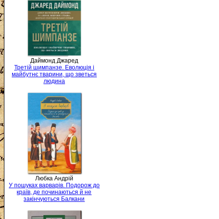
Даймонд Джаред
Третій шимпанзе. Еволюція і
майбутнє тварини, що зветься
людина
Любка Андрій
У пошуках варварів. Подорож до
країв, де починаються й не
закінчуються Балкани