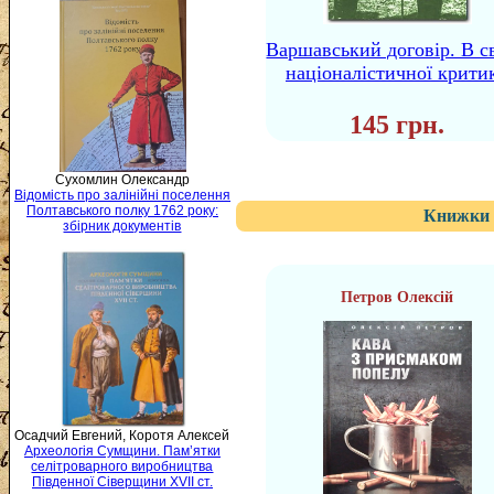
Варшавський договір. В св
націоналістичної крити
145 грн.
Сухомлин Олександр
Відомість про залінійні поселення
Полтавського полку 1762 року:
Книжки 
збірник документів
Петров Олексій
Осадчий Евгений, Коротя Алексей
Археологія Сумщини. Пам’ятки
селітроварного виробництва
Південної Сіверщини XVII ст.