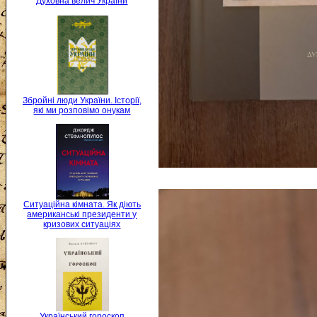
Духовна велич України
Збройні люди України. Історії,
які ми розповімо онукам
Ситуаційна кімната. Як діють
американські президенти у
кризових ситуаціях
Український гороскоп