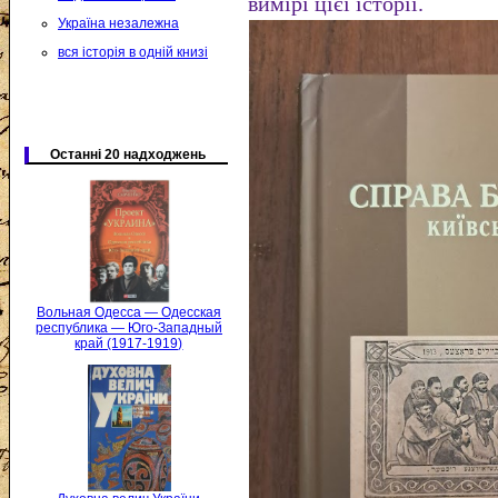
вимірі цієї історії.
Україна незалежна
вся історія в одній книзі
Останні 20 надходжень
Вольная Одесса — Одесская
республика — Юго-Западный
край (1917-1919)