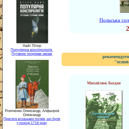
Польська сол
Найт Пітер
Популярна конспірологія.
Путівник теоріями змови
рекомендуем
"основ
Михайлюк Богдан
Різніченко Олександр, Алфьоров
Олександр
Присяга козацьких полків, що були
у поході 1718 року