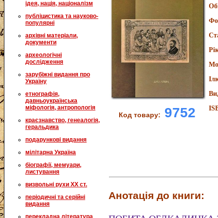
ідея, нація, націоналізм
Об
публіцистика та науково-
Фо
популярні
Ст
архівні матеріали,
документи
Рі
археологічні
дослідження
Мо
зарубіжні видання про
Іл
Україну
Ви
етнографія,
давньоукраїнська
міфологія, антропологія
IS
9752
Код товару:
краєзнавство, генеалогія,
геральдика
подарункові видання
мілітарна Україна
біографії, мемуари,
листування
визвольні рухи XX ст.
Анотація до книги:
періодичні та серійні
видання
перекладна література