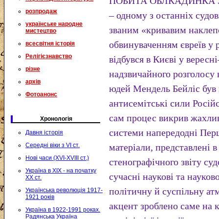
ПОБИТА ОБЛКАДИНКА Збір
розпродаж
– одному з останніх судов
українське народне
званим «кривавим наклеп
мистецтво
обвинуваченням євреїв у 
всесвітня історія
Релігієзнавство
відбувся в Києві у вересн
різне
надзвичайного розголосу 
архів
юдей Мендель Бейліс був 
Фотоанонс
антисемітські сили Російс
сам процес викрив жахлив
Хронологія
системи напередодні Перш
Давня історія
Середні віки з VI ст.
матеріали, представлені в
Нові часи (XVI-XVIII ст.)
стенографічного звіту суд
Україна в XIX - на початку
сучасні наукові та науков
XX ст.
політичну й суспільну ат
Українська революція 1917-
1921 років
акцент зроблено саме на 
Україна в 1922-1991 роках.
Радянська Україна