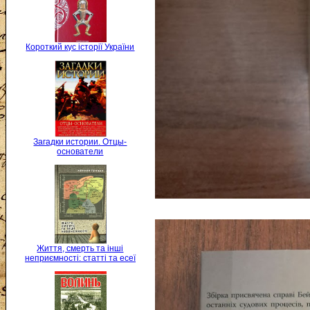
Короткий кус історії України
Загадки истории. Отцы-
основатели
Життя, смерть та інші
неприємності: статті та есеї