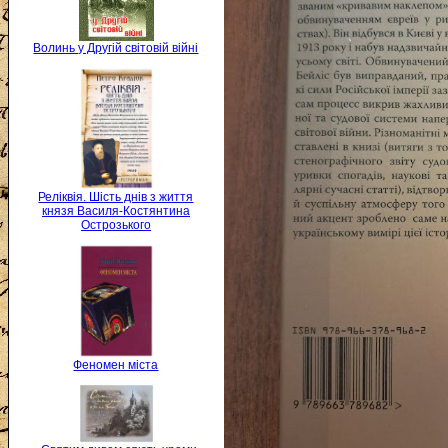
Волинь у Другій світовій війні
Реліквія. Шість днів з життя
князя Василя-Костянтина
Острозького
Феномен міста