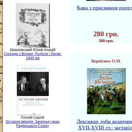
Кава з присмаком попе
280 грн.
380 грн.
Крашевський Юзеф Ігнацій
Спогади з Волині, Полісся і Литви.
1840 рік
Корнієнко О.М.
Плохій Сергій
Лексикон доби козаччи
Остання імперія. Занепад і крах
Радянського Союзу
XVII-XVIII ст.: застаріл