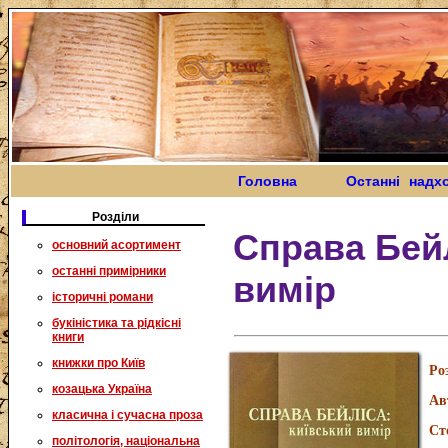
Головна
Останні надх
Розділи
Справа Бейл
основний асортимент
останні примірники
вимір
історичні романи
букіністика та рідкісні
книги
книжки про Київ
Ро
козацька Україна
Ав
класична і сучасна проза
Ст
політологія, національна