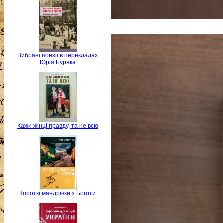
Вибрані поезії в перекладах
Юрія Буряка
Кажи жінці правду, та не всю
Короткі мандрівки з Боготи