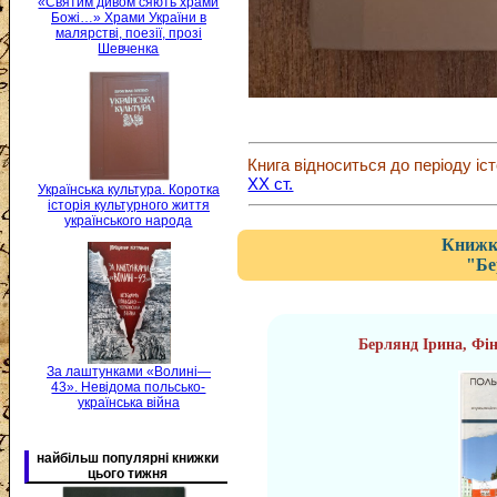
«Святим дивом сяють храми
Божі…» Храми України в
малярстві, поезії, прозі
Шевченка
Книга відноситься до періоду іст
XX ст.
Українська культура. Коротка
історія культурного життя
українського народа
Книжка
"Бе
Берлянд Ірина, Фін
За лаштунками «Волині—
43». Невідома польсько-
українська війна
найбільш популярні книжки
цього тижня