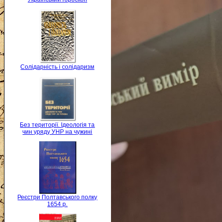
Солідарність і солідаризм
Без території. Ідеологія та
чин уряду УНР на чужині
Реєстри Полтавського полку
1654 р.