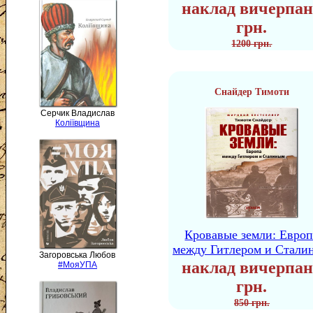
наклад вичерпан
грн.
1200 грн.
Снайдер Тимоти
Серчик Владислав
Коліївщина
Кровавые земли: Европ
между Гитлером и Стали
Загоровська Любов
наклад вичерпан
#МояУПА
грн.
850 грн.