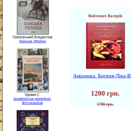
Войтович Валерій
Грибовський Владислав
Ханська Україна
Амазонка. Богиня-Діва-В
1200 грн.
Удовик С.
Знаменитые киевляне.
Фотоальбом
1700 грн.