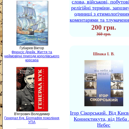
слова, військові, побутов
релігійні терміни, запози
одиниці з етимологічни
коментарями та тлумачен
200 грн.
360 грн.
Губарев Віктор
Френсіс Дрейк. Життя та
Шпака І. В.
неймовірні пригоди королівського
корсара
Ігор Сікорський. Від Києв
В'ятрович Володимир
Коннектикута, від Неба 
Генерал Кук. Біографія покоління
УПА
Небес