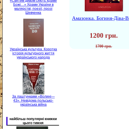
«Святим дивом сяють храми
Божі…» Храми України в
малярстві, поезії, прозі
Шевченка
Амазонка. Богиня-Діва-В
1200 грн.
1700 грн.
Українська культура. Коротка
історія культурного життя
українського народа
За лаштунками «Волині—
43». Невідома польсько-
українська війна
найбільш популярні книжки
цього тижня