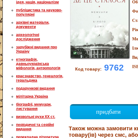
Об
ідея, нація, націоналізм
публіцистика та науково-
Фо
популярні
Ст
архівні матеріали,
документи
Рі
археологічні
Мо
дослідження
зарубіжні видання про
Іл
Україну
Ви
етнографія,
давньоукраїнська
9762
IS
міфологія, антропологія
Код товару:
краєзнавство, генеалогія,
геральдика
подарункові видання
мілітарна Україна
біографії, мемуари,
листування
придбати
визвольні рухи XX ст.
періодичні та серійні
Також можна замовити к
видання
товару(ів) через смс, або
перекладна література