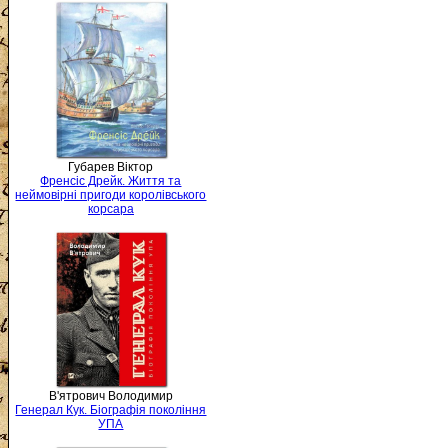
Губарев Віктор
Френсіс Дрейк. Життя та
неймовірні пригоди королівського
корсара
В'ятрович Володимир
Генерал Кук. Біографія покоління
УПА