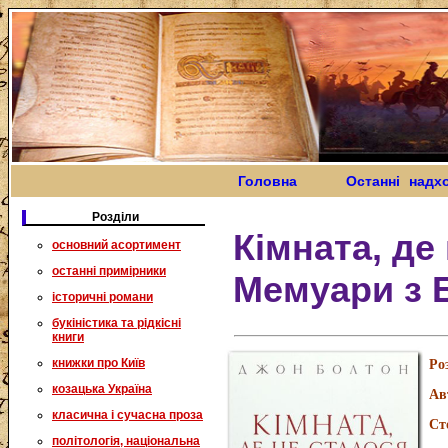
Головна
Останні надх
Розділи
Кімната, де
основний асортимент
останні примірники
Мемуари з 
історичні романи
букіністика та рідкісні
книги
книжки про Київ
Ро
козацька Україна
Ав
класична і сучасна проза
Ст
політологія, національна