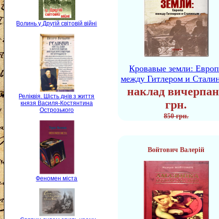
Волинь у Другій світовій війні
Кровавые земли: Европ
между Гитлером и Стали
наклад вичерпан
Реліквія. Шість днів з життя
грн.
князя Василя-Костянтина
Острозького
850 грн.
Войтович Валерій
Феномен міста