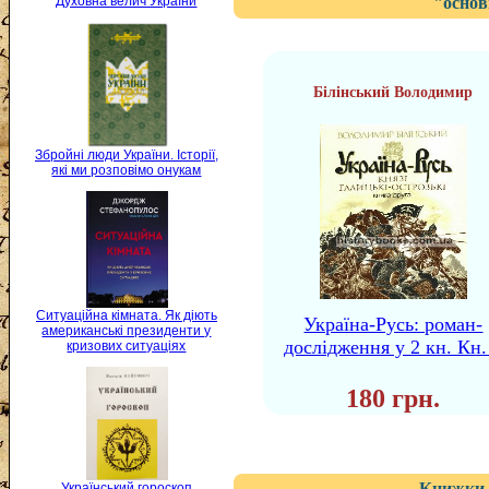
Духовна велич України
"основ
Білінський Володимир
Збройні люди України. Історії,
які ми розповімо онукам
Ситуаційна кімната. Як діють
Україна-Русь: роман-
американські президенти у
дослідження у 2 кн. Кн.
кризових ситуаціях
180 грн.
Книжки 
Український гороскоп