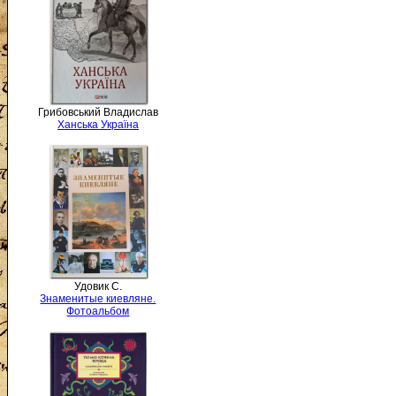
Грибовський Владислав
Ханська Україна
Удовик С.
Знаменитые киевляне.
Фотоальбом