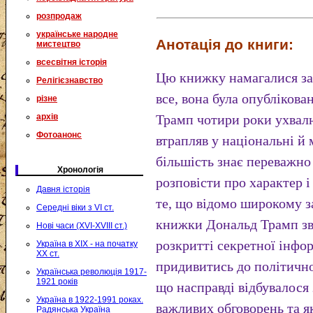
розпродаж
українське народне
Анотація до книги:
мистецтво
всесвітня історія
Цю книжку намагалися заб
Релігієзнавство
все, вона була опублікова
різне
архів
Трамп чотири роки ухвал
Фотоанонс
втрапляв у національні й
більшість знає переважно
Хронологія
розповісти про характер 
Давня історія
те, що відомо широкому за
Середні віки з VI ст.
книжки Дональд Трамп зв
Нові часи (XVI-XVIII ст.)
розкритті секретної інфо
Україна в XIX - на початку
XX ст.
придивитись до політичної
Українська революція 1917-
1921 років
що насправді відбувалося
Україна в 1922-1991 роках.
важливих обговорень та я
Радянська Україна