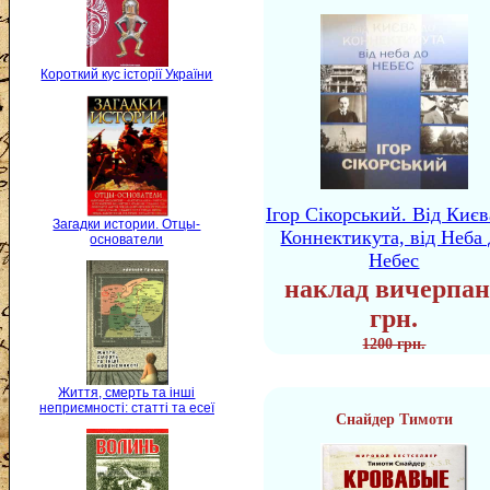
Короткий кус історії України
Ігор Сікорський. Від Києв
Загадки истории. Отцы-
Коннектикута, від Неба 
основатели
Небес
наклад вичерпан
грн.
1200 грн.
Життя, смерть та інші
неприємності: статті та есеї
Снайдер Тимоти