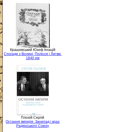
Крашевський Юзеф Ігнацій
Спогади з Волині, Полісся і Литви.
1840 рік
Плохій Сергій
Остання імперія. Занепад і крах
Радянського Союзу