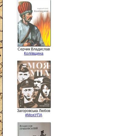
Серчик Владислав
Коліївщина
Загоровська Любов
#МояУПА