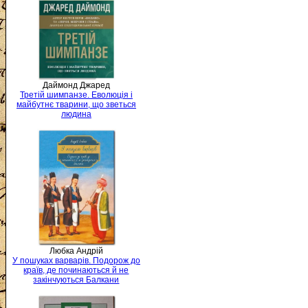
Даймонд Джаред
Третій шимпанзе. Еволюція і
майбутнє тварини, що зветься
людина
Любка Андрій
У пошуках варварів. Подорож до
країв, де починаються й не
закінчуються Балкани