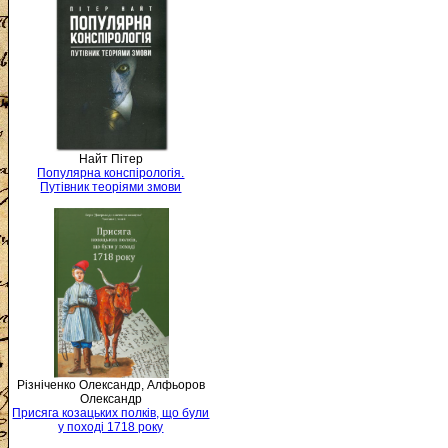
Найт Пітер
Популярна конспірологія.
Путівник теоріями змови
Різніченко Олександр, Алфьоров
Олександр
Присяга козацьких полків, що були
у поході 1718 року