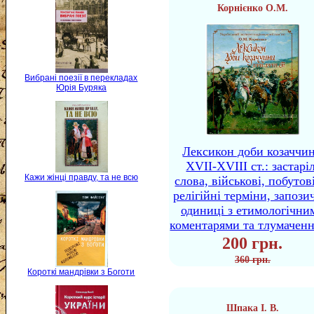
Корнієнко О.М.
Вибрані поезії в перекладах
Юрія Буряка
Лексикон доби козаччи
XVII-XVIII ст.: застаріл
Кажи жінці правду, та не всю
слова, військові, побутов
релігійні терміни, запози
одиниці з етимологічни
коментарями та тлумачен
200 грн.
360 грн.
Короткі мандрівки з Боготи
Шпака І. В.