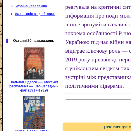
реагувала на критичні сит
Україна незалежна
вся історія в одній книзі
інформація про події мі
ліпше зрозуміти важливі 
зокрема особливості й ню
Останні 20 надходжень
Україною під час війни на
відіграє ключову роль — 
2019 року призвів до пер
є унікальним свідком тих
зустрічі між представни
Вольная Одесса — Одесская
політичними лідерами.
республика — Юго-Западный
край (1917-1919)
рекомендуем