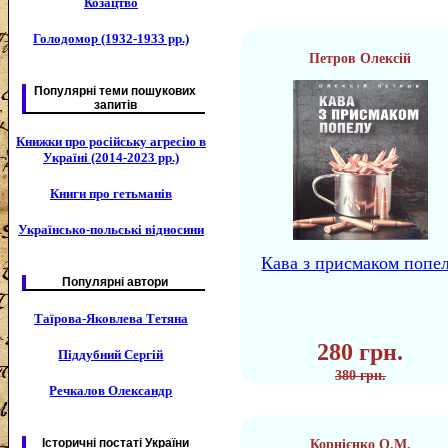
Козацтво
Голодомор (1932-1933 рр.)
Петров Олексій
Популярні теми пошукових
запитів
Книжки про російську агресію в
Україні (2014-2023 рр.)
Книги про гетьманів
Українсько-польські відносини
Кава з присмаком попе
Популярні автори
Таїрова-Яковлева Тетяна
280 грн.
Піддубний Сергій
380 грн.
Речкалов Олександр
Історичні постаті України
Корнієнко О.М.