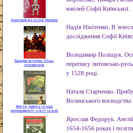
ювілей Софії Київської.
Короткий кус історії України
Надія Нікітенко, В 'ячес
дослідження Софії Київс
Володимир Поліщук. Осо
Загадки истории. Отцы-
перепису литовсько-русь
основатели
у 1528 році.
Наталя Старченко. Приб
Волинського воєводства 
Життя, смерть та інші
неприємності: статті та есеї
Ярослав Федорук. Англі
1654-1656 роках і політи