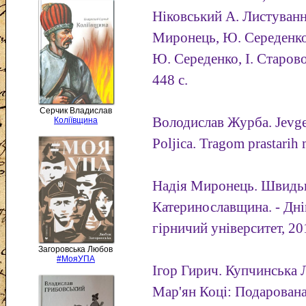
Ніковський А. Листуванн
Миронець, Ю. Середенко,
Ю. Середенко, І. Старово
448 с.
Серчик Владислав
Володислав Журба. Jevge
Коліївщина
Poljica. Tragom prastarih 
Надія Миронець. Швидьк
Катеринославщина. - Дн
гірничий університет, 201
Загоровська Любов
#МояУПА
Ігор Гирич. Купчинська Л
Мар'ян Коці: Подарована