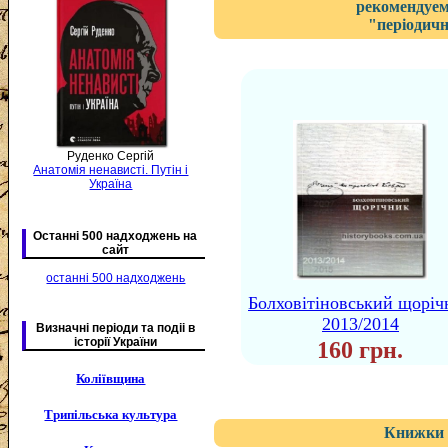
рекомендуем
"періодичн
Руденко Сергій
Анатомія ненависті. Путін і
Україна
Останні 500 надходжень на
сайт
останні 500 надходжень
Болховітіновський щоріч
2013/2014
Визначні періоди та подіі в
історії України
160 грн.
Коліївщина
Трипільська культура
Книжки 