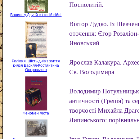
Посполитій.
Волинь у Другій світовій війні
Віктор Дудко. Із Шевчен
оточення: Єгор Розаліо
Яновський
Ярослав Калакура. Архе
Реліквія. Шість днів з життя
князя Василя-Костянтина
Острозького
Св. Володимира
Володимир Потульницький
античності (Греція) та се
творчості Михайла Драго
Феномен міста
Липинського: порівняльн