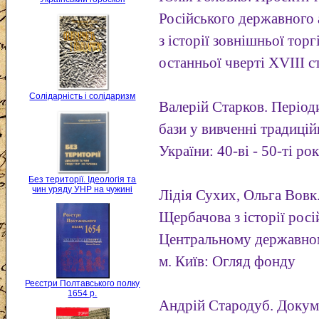
Російського державного 
з історії зовнішньої тор
останньої чверті XVIII с
Солідарність і солідаризм
Валерій Старков. Періо
бази у вивченні традицій
України: 40-ві - 50-ті ро
Без території. Ідеологія та
чин уряду УНР на чужині
Лідія Сухих, Ольга Вовк
Щербачова з історії рос
Центральному державном
м. Київ: Огляд фонду
Реєстри Полтавського полку
1654 р.
Андрій Стародуб. Докум