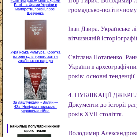
Ігор Гирич. Володимир 
«Святим дивом сяють храми
Божі…» Храми України в
громадсько-політичному
малярстві, поезії, прозі
Шевченка
Іван Дзира. Українське л
вітчизняній історіографі
Українська культура. Коротка
Світлана Потапенко. Ран
історія культурного життя
українського народа
України в археографічни
років: основні тенденції.
4. ПУБЛІКАЦІЇ ДЖЕРЕЛ
За лаштунками «Волині—
Документи до історії рату
43». Невідома польсько-
українська війна
років XVII століття.
найбільш популярні книжки
цього тижня
Володимир Александрови