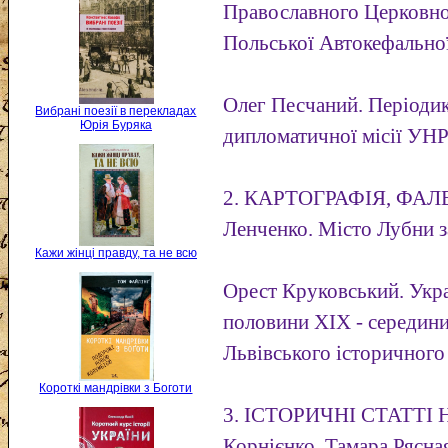
Православного Церковно
Польської Автокефально
Олег Песчаний. Періодик
Вибрані поезії в перекладах
Юрія Буряка
дипломатичної місії УНР
2. КАРТОГРАФІЯ, ФАЛ
Ленченко. Місто Лубни з
Кажи жінці правду, та не всю
Орест Круковський. Укра
половини XIX - середини
Львівського історичног
Короткі мандрівки з Боготи
3. ІСТОРИЧНІ СТАТТІ На
Корнієнко, Тамара Рясна