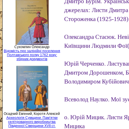
Дмитро Бурім. Українськ
джерелах: Листи Дмитр
Стороженка (1925-1928)
Олександра Стасюк. Нев
Київщини Людмили Фої(
Сухомлин Олександр
Відомість про залінійні поселення
Полтавського полку 1762 року:
збірник документів
Юрій Черченко. Листува
Дмитром Дорошенком, Б
Володимиром Кубійович
Всеволод Наулко. Мої зу
Осадчий Евгений, Коротя Алексей
о. Юрій Мицик. Листи Я
Археологія Сумщини. Пам’ятки
селітроварного виробництва
Мицика
Південної Сіверщини XVII ст.