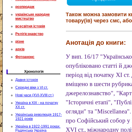
розпродаж
Також можна замовити к
українське народне
мистецтво
товару(ів) через смс, або
всесвітня історія
Релігієзнавство
Анотація до книги:
різне
архів
У вип. 16/17 "Українськ
Фотоанонс
опубліковано статті й дж
Хронологія
період від початку XI ст.
Давня історія
вміщено в шести рубрик
Середні віки з VI ст.
джерелознавство", "Карт
Нові часи (XVI-XVIII ст.)
"Історичні етапі", "Публі
Україна в XIX - на початку
XX ст.
огляди" та "Miscellanea
Українська революція 1917-
1921 років
про Софійський собор у 
Україна в 1922-1991 роках.
XVI ст., міжнародну полі
Радянська Україна