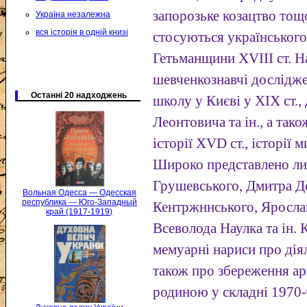
запорозьке козацтво тощо
Україна незалежна
вся історія в одній книзі
стосуються українського 
Гетьманщини XVIII ст. Н
шевченкознавчі дослідж
Останні 20 надходжень
школу у Києві у XIX ст.,
Леонтовича та ін., а так
історії XVD ст., історії 
Широко представлено л
Грушевського, Дмитра Д
Вольная Одесса — Одесская
республика — Юго-Западный
Кентржннського, Яросла
край (1917-1919)
Всеволода Наулка та ін. 
мемуарні нариси про дія
також про збереження ар
родиною у складні 1970-т