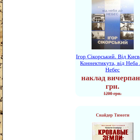
Ігор Сікорський. Від Києв
Коннектикута, від Неба 
Небес
наклад вичерпан
грн.
1200 грн.
Снайдер Тимоти