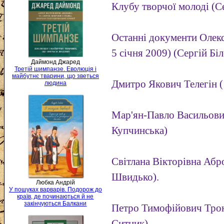
Клубу творчої молоді (Се
Останні документи Олекс
5 січня 2009) (Сергій Біл
Даймонд Джаред
Третій шимпанзе. Еволюція і
майбутнє тварини, що зветься
Дмитро Якович Телегін (1
людина
Мар'ян-Павло Васильови
Купчинська)
Світлана Вікторівна Абр
Швидько).
Любка Андрій
У пошуках варварів. Подорож до
країв, де починаються й не
закінчуються Балкани
Петро Тимофійович Трон
Ситник)