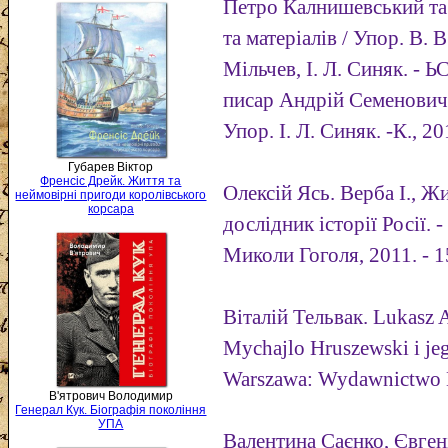
Петро Калнишевський та 
та матеріалів / Упор. В. В
Мільчев, І. Л. Синяк. - Ь
писар Андрій Семенович 
Упор. І. Л. Синяк. -К., 20
Губарев Віктор
Френсіс Дрейк. Життя та
Олексій Ясь. Верба І., 
неймовірні пригоди королівського
корсара
дослідник історії Росії.
Миколи Гоголя, 2011. - 1
Віталій Тельвак. Lukasz 
Mychajlo Hruszewski і jeg
Warszawa: Wydawnictwo 
В'ятрович Володимир
Генерал Кук. Біографія покоління
УПА
Валентина Саєнко, Євген