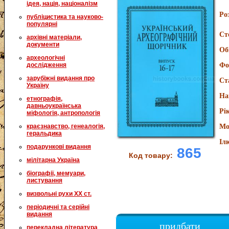
ідея, нація, націоналізм
Ро
публіцистика та науково-
популярні
Ст
архівні матеріали,
документи
Об
археологічні
дослідження
Фо
зарубіжні видання про
Ст
Україну
На
етнографія,
давньоукраїнська
Рі
міфологія, антропологія
краєзнавство, генеалогія,
Мо
геральдика
Іл
подарункові видання
865
Код товару:
мілітарна Україна
біографії, мемуари,
листування
визвольні рухи XX ст.
періодичні та серійні
видання
придбати
перекладна література