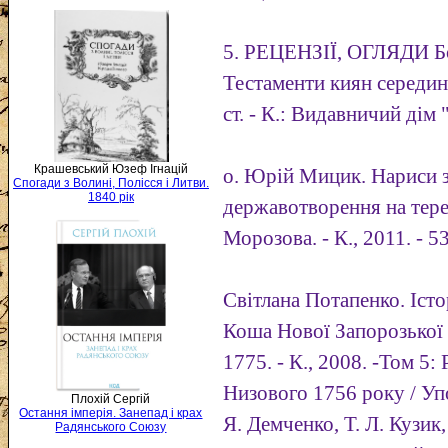
5. РЕЦЕНЗІЇ, ОГЛЯДИ Бо
Тестаменти киян середи
ст. - К.: Видавничий дім "
Крашевський Юзеф Ігнацій
о. Юрій Мицик. Нариси з 
Спогади з Волині, Полісся і Литви.
1840 рік
державотворення на терен
Морозова. - К., 2011. - 53
Світлана Потапенко. Істо
Коша Нової Запорозької 
1775. - К., 2008. -Том 5
Низового 1756 року / Упор
Плохій Сергій
Остання імперія. Занепад і крах
Я. Демченко, Т. Л. Кузик,
Радянського Союзу