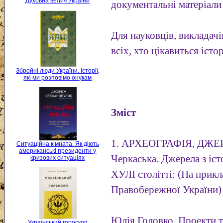
Духовна велич України
документальні матеріали 
Для науковців, викладачів
всіх, хто цікавиться іст
Збройні люди України. Історії,
які ми розповімо онукам
Зміст
1. АРХЕОГРАФІЯ, ДЖЕ
Ситуаційна кімната. Як діють
американські президенти у
Черкаська. Джерела з іст
кризових ситуаціях
ХУЛІ столітті: (На прикла
Правобережної України)
Юлія Головко. Проекти 
Український гороскоп