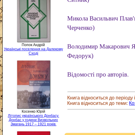
Микола Васильвич Плав'
Черченко)
Попок Андрій
Володимир Макарович Я
Українські поселення на Далекому
Сході
Федорук)
Відомості про авторів.
Книга відноситься до періоду і
Книга відноситься до теми:
Ко
Косенко Юрій
Літопис українського Донбасу.
Донбас у години Визвольних
Змагань 1917 – 1921 років.