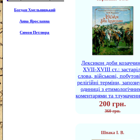
Богдан Хмельницький
Анна Ярославна
Симон Петлюра
Лексикон доби козаччи
XVII-XVIII ст.: застаріл
слова, військові, побутов
релігійні терміни, запози
одиниці з етимологічни
коментарями та тлумачен
200 грн.
360 грн.
Шпака І. В.