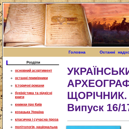
Головна
Останні надх
Розділи
УКРАЇНСЬК
основний асортимент
останні примірники
АРХЕОГРА
історичні романи
ЩОРІЧНИК. 
букіністика та рідкісні
книги
Випуск 16/1
книжки про Київ
козацька Україна
класична і сучасна проза
політологія, національна