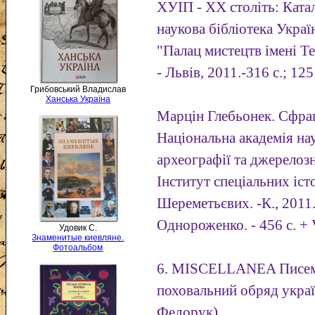
ХУІП - XX століть: Катал
наукова бібліотека Украї
"Палац мистецтв імені Т
- Львів, 2011.-316 с.; 125 
Грибовський Владислав
Ханська Україна
Марцін Глебьонек. Сфра
Національна академія нау
археографії та джерелозн
Інститут спеціальних іс
Шереметьєвих. -К., 2011. 
Однороженко. - 456 с. + VI
Удовик С.
Знаменитые киевляне.
Фотоальбом
6. MISCELLANEA Писемн
поховальний обряд украї
Федорук).