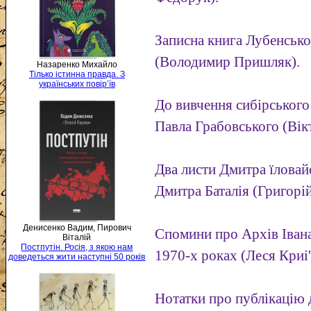
Записна книга Лубенсько
(Володимир Пришляк).
Назаренко Михайло
Тілько істинна правда. З
українських повір’їв
До вивчення сибірського 
Павла Грабовського (Вік
Два листи Дмитра їловай
Дмитра Баталія (Григорі
Денисенко Вадим, Пирович
Спомини про Архів Іван
Віталій
Постпутін. Росія, з якою нам
1970-х роках (Леся Криі
доведеться жити наступні 50 років
Нотатки про публікацію д