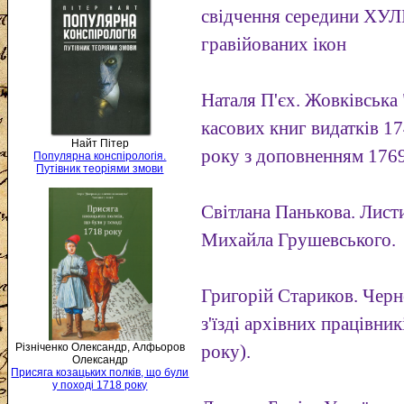
свідчення середини ХУЛ
гравійованих ікон
Наталя П'єх. Жовківська
касових книг видатків 1
Найт Пітер
року з доповненням 1769
Популярна конспірологія.
Путівник теоріями змови
Світлана Панькова. Лис
Михайла Грушевського.
Григорій Стариков. Чернет
з'їзді архівних працівн
Різніченко Олександр, Алфьоров
року).
Олександр
Присяга козацьких полків, що були
у поході 1718 року