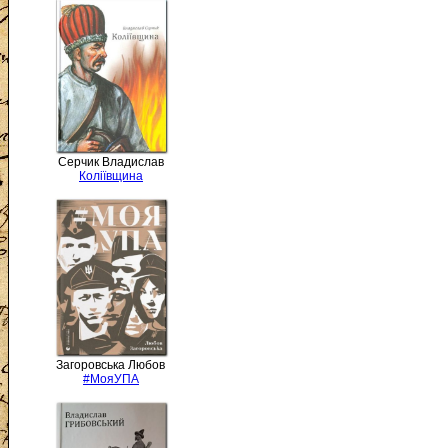
Серчик Владислав
Коліївщина
Загоровська Любов
#МояУПА