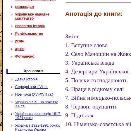
розпродаж
Анотація до книги:
українське народне
мистецтво
всесвітня історія
Релігієзнавство
Зміст
різне
1. Вступне слово
архів
2. Село Мачошин на Жов
Фотоанонс
3. Українська влада
4. Дезертири Української
Хронологія
5. Поляки господарюють
Давня історія
Середні віки з VI ст.
6. Праця в рідному селі
Нові часи (XVI-XVIII ст.)
7. Війна німецько-польсь
Україна в XIX - на початку
8. Червоні окупанти
XX ст.
Українська революція 1917-
9. Підпілля
1921 років
10. Німецько-советська в
Україна в 1922-1991 роках.
Радянська Україна