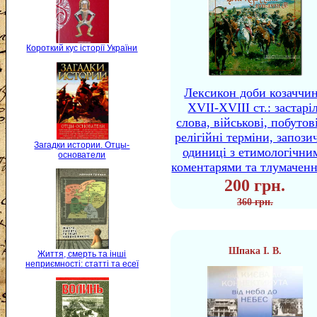
Короткий кус історії України
Лексикон доби козаччи
XVII-XVIII ст.: застаріл
слова, військові, побутов
релігійні терміни, запози
Загадки истории. Отцы-
одиниці з етимологічни
основатели
коментарями та тлумачен
200 грн.
360 грн.
Шпака І. В.
Життя, смерть та інші
неприємності: статті та есеї