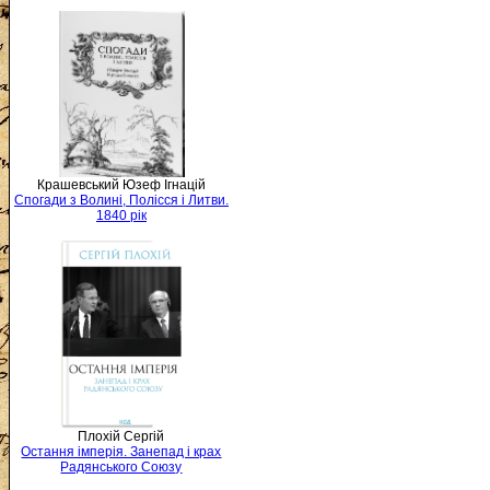
Крашевський Юзеф Ігнацій
Спогади з Волині, Полісся і Литви.
1840 рік
Плохій Сергій
Остання імперія. Занепад і крах
Радянського Союзу