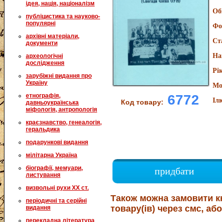
ідея, нація, націоналізм
Об
публіцистика та науково-
популярні
Фо
архівні матеріали,
Ст
документи
На
археологічні
дослідження
Рі
зарубіжні видання про
Україну
Мо
6772
етнографія,
Іл
Код товару:
давньоукраїнська
міфологія, антропологія
краєзнавство, генеалогія,
геральдика
подарункові видання
мілітарна Україна
біографії, мемуари,
придбати
листування
визвольні рухи XX ст.
Також можна замовити к
періодичні та серійні
товару(ів) через смс, або
видання
перекладна література