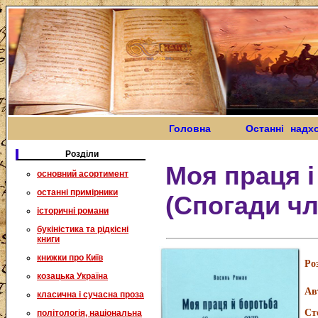
Головна
Останні надх
Розділи
Моя праця і
основний асортимент
останні примірники
(Спогади ч
історичні романи
букіністика та рідкісні
книги
книжки про Київ
Ро
козацька Україна
Ав
класична і сучасна проза
Ст
політологія, національна