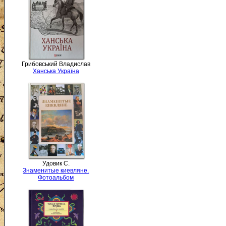
Грибовський Владислав
Ханська Україна
Удовик С.
Знаменитые киевляне.
Фотоальбом