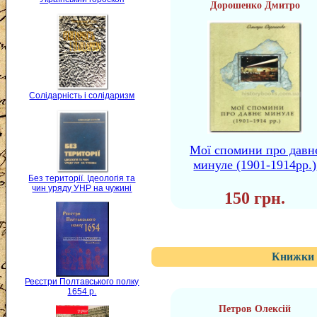
Дорошенко Дмитро
Солідарність і солідаризм
Мої спомини про давн
минуле (1901-1914рр.)
Без території. Ідеологія та
чин уряду УНР на чужині
150 грн.
Книжки 
Реєстри Полтавського полку
1654 р.
Петров Олексій