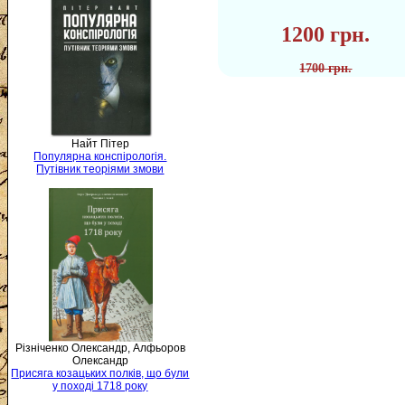
1200 грн.
1700 грн.
Найт Пітер
Популярна конспірологія.
Путівник теоріями змови
Різніченко Олександр, Алфьоров
Олександр
Присяга козацьких полків, що були
у поході 1718 року