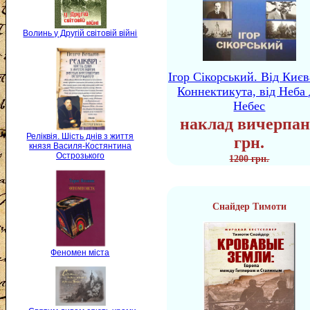
Волинь у Другій світовій війні
Ігор Сікорський. Від Києв
Коннектикута, від Неба 
Небес
наклад вичерпан
Реліквія. Шість днів з життя
грн.
князя Василя-Костянтина
Острозького
1200 грн.
Снайдер Тимоти
Феномен міста