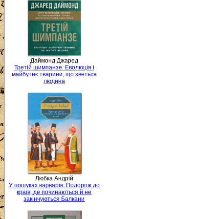
Даймонд Джаред
Третій шимпанзе. Еволюція і
майбутнє тварини, що зветься
людина
Любка Андрій
У пошуках варварів. Подорож до
країв, де починаються й не
закінчуються Балкани