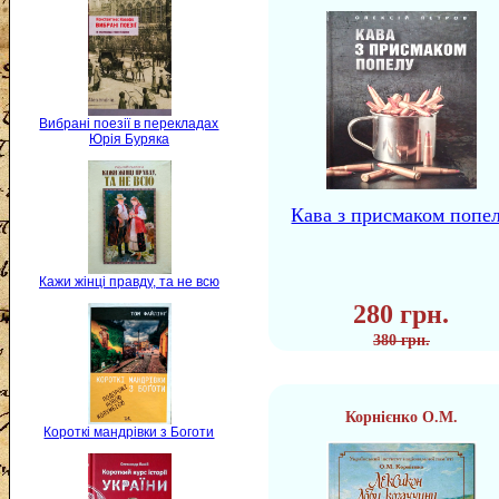
Вибрані поезії в перекладах
Юрія Буряка
Кава з присмаком попе
Кажи жінці правду, та не всю
280 грн.
380 грн.
Корнієнко О.М.
Короткі мандрівки з Боготи