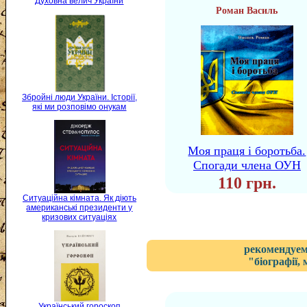
Духовна велич України
Роман Василь
Збройні люди України. Історії,
які ми розповімо онукам
Моя праця і боротьба.
Спогади члена ОУН
110 грн.
Ситуаційна кімната. Як діють
американські президенти у
кризових ситуаціях
рекомендуем
"біографії,
Український гороскоп