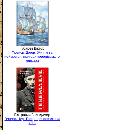
Губарев Віктор
Френсіс Дрейк. Життя та
неймовірні пригоди королівського
корсара
В'ятрович Володимир
Генерал Кук. Біографія покоління
УПА