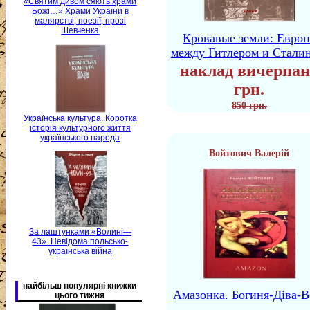
«Святим дивом сяють храми
Божі…» Храми України в
малярстві, поезії, прозі
Шевченка
Кровавые земли: Европ
между Гитлером и Стали
наклад вичерпан
грн.
850 грн.
Українська культура. Коротка
історія культурного життя
українського народа
Войтович Валерій
За лаштунками «Волині—
43». Невідома польсько-
українська війна
найбільш популярні книжки
Амазонка. Богиня-Діва-В
цього тижня