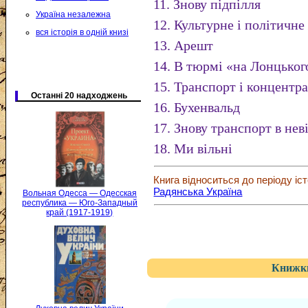
11. Знову підпілля
Україна незалежна
12. Культурне і політичн
вся історія в одній книзі
13. Арешт
14. В тюрмі «на Лонцьког
15. Транспорт і концентр
Останні 20 надходжень
16. Бухенвальд
17. Знову транспорт в нев
18. Ми вільні
Книга відноситься до періоду іст
Радянська Україна
Вольная Одесса — Одесская
республика — Юго-Западный
край (1917-1919)
Книжки