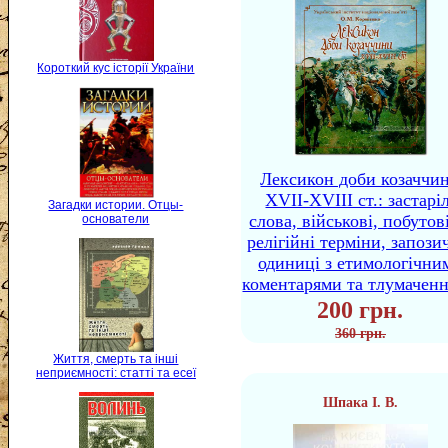
Короткий кус історії України
Лексикон доби козаччи
XVII-XVIII ст.: застаріл
Загадки истории. Отцы-
слова, військові, побутов
основатели
релігійні терміни, запози
одиниці з етимологічни
коментарями та тлумачен
200 грн.
360 грн.
Життя, смерть та інші
неприємності: статті та есеї
Шпака І. В.