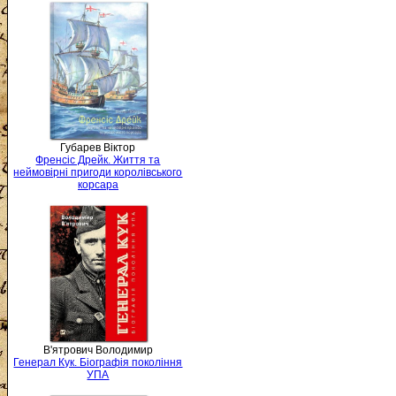
Губарев Віктор
Френсіс Дрейк. Життя та
неймовірні пригоди королівського
корсара
В'ятрович Володимир
Генерал Кук. Біографія покоління
УПА