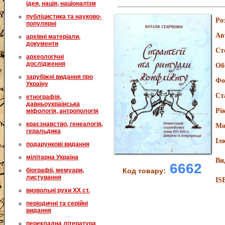
ідея, нація, націоналізм
публіцистика та науково-
Ро
популярні
Ав
архівні матеріали,
документи
Ст
археологічні
дослідження
Об
зарубіжні видання про
Фо
Україну
Ст
етнографія,
давньоукраїнська
Рі
міфологія, антропологія
краєзнавство, генеалогія,
Мо
геральдика
Іл
подарункові видання
мілітарна Україна
Ви
6662
біографії, мемуари,
Код товару:
листування
IS
визвольні рухи XX ст.
періодичні та серійні
видання
перекладна література