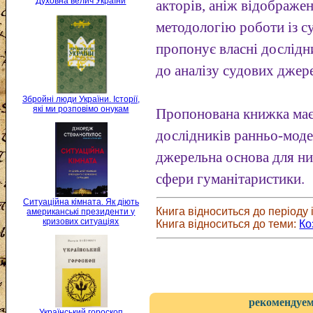
Духовна велич України
акторів, аніж відображе
методологію роботи із 
пропонує власні дослідни
до аналізу судових джер
Збройні люди України. Історії,
які ми розповімо онукам
Пропонована книжка ма
дослідників ранньо-модер
джерельна основа для ни
сфери гуманітаристики.
Ситуаційна кімната. Як діють
Книга відноситься до періоду і
американські президенти у
кризових ситуаціях
Книга відноситься до теми:
Ко
рекомендуем
Український гороскоп