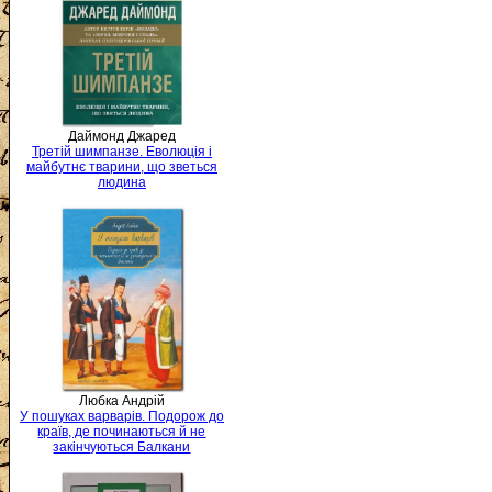
Даймонд Джаред
Третій шимпанзе. Еволюція і
майбутнє тварини, що зветься
людина
Любка Андрій
У пошуках варварів. Подорож до
країв, де починаються й не
закінчуються Балкани