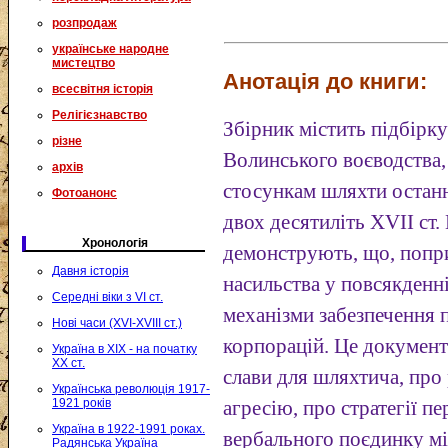
розпродаж
українське народне
мистецтво
Анотація до книги:
всесвітня історія
Релігієзнавство
Збірник містить підбірку
різне
Волинського воєводства
архів
стосункам шляхти остан
Фотоанонс
двох десятиліть XVII ст
Хронологія
демонструють, що, попр
Давня історія
насильства у повсякденні
Середні віки з VI ст.
механізми забезпечення
Нові часи (XVI-XVIII ст.)
корпорацій. Це документи
Україна в XIX - на початку
XX ст.
слави для шляхтича, про 
Українська революція 1917-
1921 років
агресію, про стратегії п
Україна в 1922-1991 роках.
вербального поєдинку м
Радянська Україна