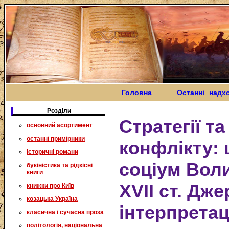
Головна
Останні надх
Розділи
Стратегії т
основний асортимент
останні примірники
конфлікту:
історичні романи
соціум Воли
букіністика та рідкісні
книги
XVII ст. Дже
книжки про Київ
козацька Україна
інтерпретац
класична і сучасна проза
політологія, національна