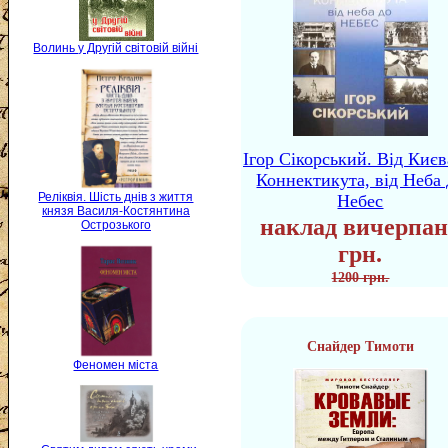
Волинь у Другій світовій війні
Ігор Сікорський. Від Києв
Коннектикута, від Неба 
Реліквія. Шість днів з життя
Небес
князя Василя-Костянтина
наклад вичерпан
Острозького
грн.
1200 грн.
Снайдер Тимоти
Феномен міста