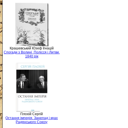
Крашевський Юзеф Ігнацій
Спогади з Волині, Полісся і Литви.
1840 рік
Плохій Сергій
Остання імперія. Занепад і крах
Радянського Союзу