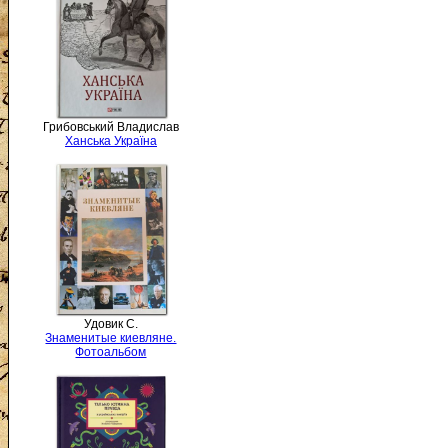
Грибовський Владислав
Ханська Україна
Удовик С.
Знаменитые киевляне.
Фотоальбом