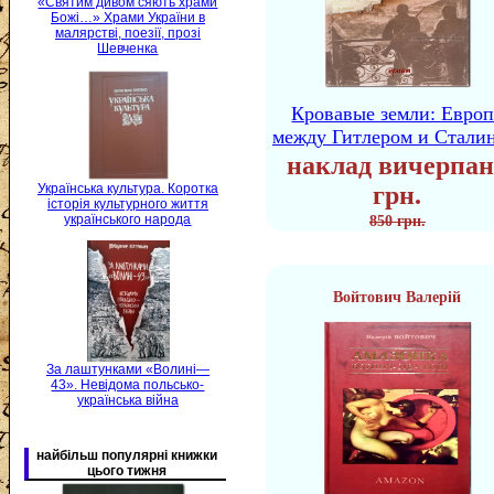
«Святим дивом сяють храми
Божі…» Храми України в
малярстві, поезії, прозі
Шевченка
Кровавые земли: Европ
между Гитлером и Стали
наклад вичерпан
Українська культура. Коротка
грн.
історія культурного життя
українського народа
850 грн.
Войтович Валерій
За лаштунками «Волині—
43». Невідома польсько-
українська війна
найбільш популярні книжки
цього тижня