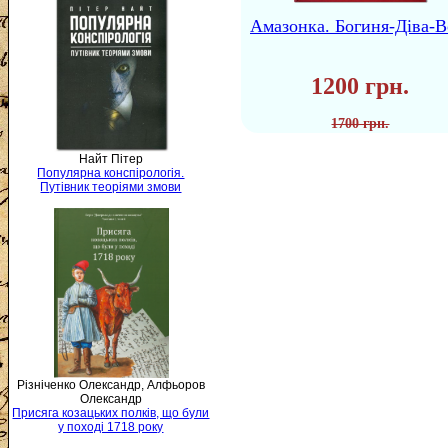
Амазонка. Богиня-Діва-В
1200 грн.
1700 грн.
Найт Пітер
Популярна конспірологія.
Путівник теоріями змови
Різніченко Олександр, Алфьоров
Олександр
Присяга козацьких полків, що були
у поході 1718 року