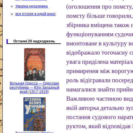
(оголошення про помсту,
Україна незалежна
вся історія в одній книзі
помсту більше говорили, 
збірника вміщена також н
функціонуванням судочин
Останні 20 надходжень
вмонтоване в культуру в
відображало тогочасну с
увага приділена матеріа
примирення між ворогую
роль відігравали посере
Вольная Одесса — Одесская
республика — Юго-Западный
намагалися знайти прийн
край (1917-1919)
Важливою частиною вида
якій авторка детально з
постання судового нарат
руктом, який відповідав 