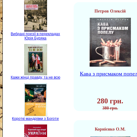
Петров Олексій
Вибрані поезії в перекладах
Юрія Буряка
Кава з присмаком попе
Кажи жінці правду, та не всю
280 грн.
380 грн.
Короткі мандрівки з Боготи
Корнієнко О.М.