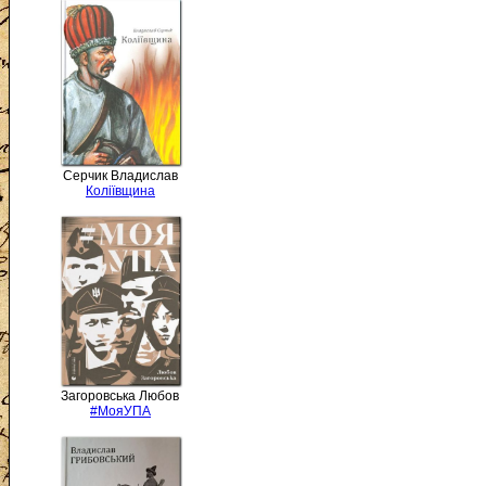
Серчик Владислав
Коліївщина
Загоровська Любов
#МояУПА