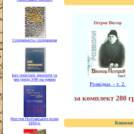
Петров Віктор
Солідарність і солідаризм
Без території. Ідеологія та
чин уряду УНР на чужині
Розвідки. - т. 2.
за комплект 280 г
Реєстри Полтавського полку
Книжки 
1654 р.