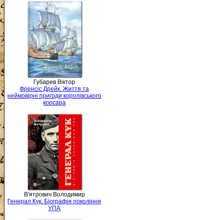
Губарев Віктор
Френсіс Дрейк. Життя та
неймовірні пригоди королівського
корсара
В'ятрович Володимир
Генерал Кук. Біографія покоління
УПА