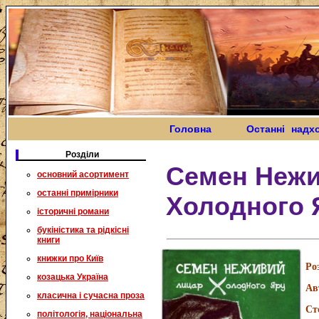
Головна
Останні надх
Розділи
Семен Нежи
основний асортимент
останні примірники
Холодного 
історичні романи
букіністика та рідкісні
книги
книжки про Київ
Ро
козацька Україна
Ав
класична і сучасна проза
Ст
політологія, національна