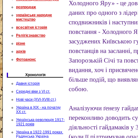
Холодного Яру» - це дов
розпродаж
даних про одного з лідер
українське народне
мистецтво
сподвижників і наступник
всесвітня історія
повстання - Холодного Я
Релігієзнавство
засуджених Київською г
різне
повстанців на засланні, 
архів
Запорозькій Січі та пов
Фотоанонс
видання, хоч і присвяче
Хронологія
більше подій, що виявл
Давня історія
собою.
Середні віки з VI ст.
Нові часи (XVI-XVIII ст.)
Аналізуючи ґенезу гайда
Україна в XIX - на початку
XX ст.
переконливо доводить су
Українська революція 1917-
1921 років
діяльності гайдамаків у 
Україна в 1922-1991 роках.
(коли її підтримував оп
Радянська Україна