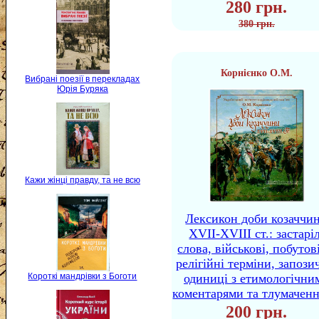
280 грн.
380 грн.
Корнієнко О.М.
Вибрані поезії в перекладах
Юрія Буряка
Кажи жінці правду, та не всю
Лексикон доби козаччи
XVII-XVIII ст.: застаріл
слова, військові, побутов
релігійні терміни, запози
одиниці з етимологічни
Короткі мандрівки з Боготи
коментарями та тлумачен
200 грн.