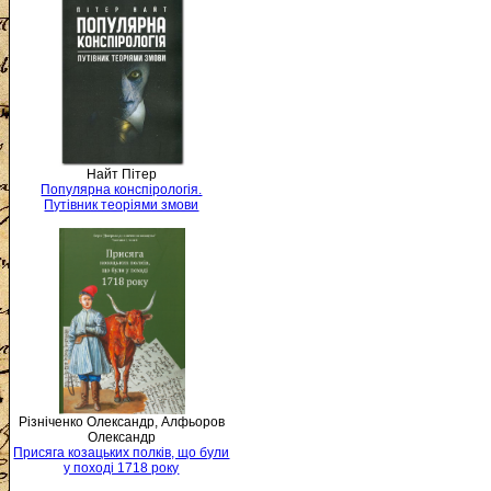
Найт Пітер
Популярна конспірологія.
Путівник теоріями змови
Різніченко Олександр, Алфьоров
Олександр
Присяга козацьких полків, що були
у поході 1718 року