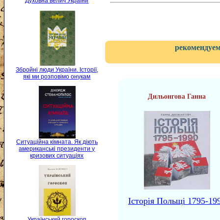
Духовна велич України
рекомендуем
Збройні люди України. Історії,
які ми розповімо онукам
Дильонгова Ганна
Ситуаційна кімната. Як діють
американські президенти у
кризових ситуаціях
Історія Польщі 1795-19
Український гороскоп