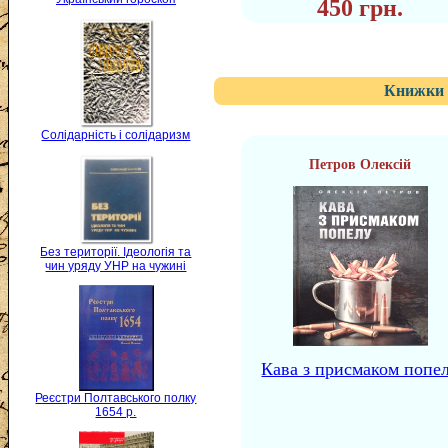
450 грн.
Книжки 
Солідарність і солідаризм
Петров Олексій
Без території. Ідеологія та
чин уряду УНР на чужині
Кава з присмаком попе
Реєстри Полтавського полку
1654 р.