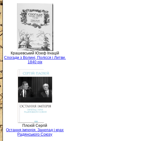
Крашевський Юзеф Ігнацій
Спогади з Волині, Полісся і Литви.
1840 рік
Плохій Сергій
Остання імперія. Занепад і крах
Радянського Союзу