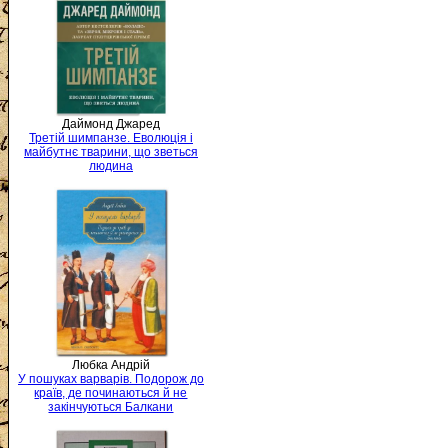
Даймонд Джаред
Третій шимпанзе. Еволюція і
майбутнє тварини, що зветься
людина
Любка Андрій
У пошуках варварів. Подорож до
країв, де починаються й не
закінчуються Балкани