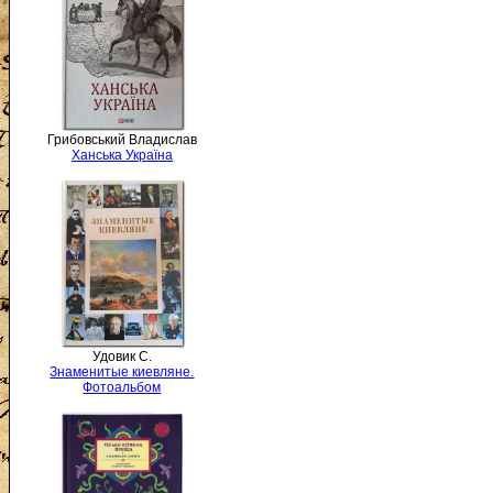
Грибовський Владислав
Ханська Україна
Удовик С.
Знаменитые киевляне.
Фотоальбом