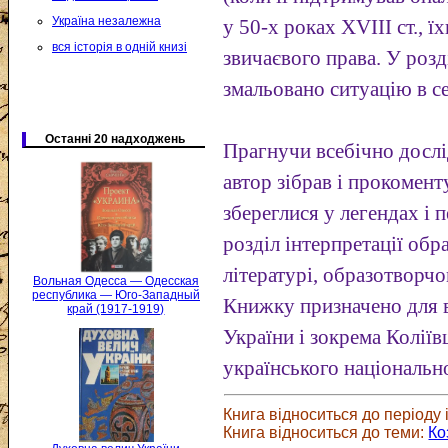
Україна незалежна
у 50-х роках XVIII ст., 
вся історія в одній книзі
звичаєвого права. У розд
змальовано ситуацію в с
Останні 20 надходжень
Прагнучи всебічно досл
автор зібрав і прокомент
збереглися у легендах і 
розділ інтерпретації об
літературі, образотворчо
Вольная Одесса — Одесская
республика — Юго-Западный
Книжку призначено для в
край (1917-1919)
України і зокрема Колі
українського національн
Книга відноситься до періоду і
Книга відноситься до теми:
Ко