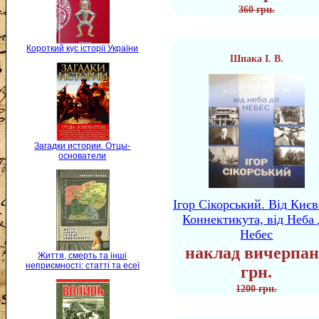
360 грн.
Короткий кус історії України
Шпака І. В.
Загадки истории. Отцы-
основатели
Ігор Сікорський. Від Києв
Коннектикута, від Неба 
Небес
наклад вичерпан
Життя, смерть та інші
неприємності: статті та есеї
грн.
1200 грн.