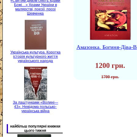
«Святим дивом сяють храми
Божі…» Храми України в
малярстві, поезії, прозі
Шевченка
Амазонка. Богиня-Діва-В
Українська культура. Коротка
історія культурного життя
українського народа
1200 грн.
1700 грн.
За лаштунками «Волині—
43». Невідома польсько-
українська війна
найбільш популярні книжки
цього тижня