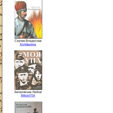
Серчик Владислав
Коліївщина
Загоровська Любов
#МояУПА