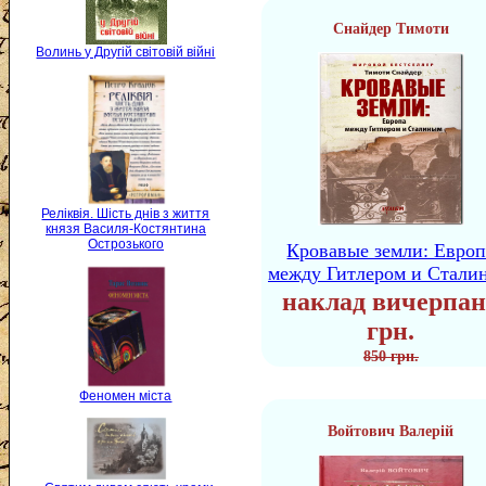
Снайдер Тимоти
Волинь у Другій світовій війні
Реліквія. Шість днів з життя
князя Василя-Костянтина
Острозького
Кровавые земли: Европ
между Гитлером и Стали
наклад вичерпан
грн.
850 грн.
Феномен міста
Войтович Валерій