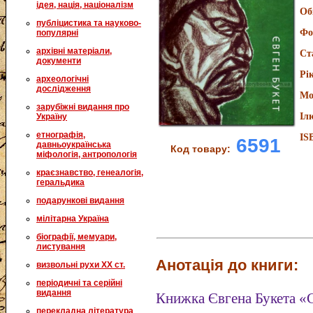
ідея, нація, націоналізм
Об
публіцистика та науково-
Фо
популярні
архівні матеріали,
Ст
документи
Рі
археологічні
дослідження
Мо
зарубіжні видання про
Іл
Україну
етнографія,
IS
6591
давньоукраїнська
Код товару:
міфологія, антропологія
краєзнавство, генеалогія,
геральдика
подарункові видання
мілітарна Україна
біографії, мемуари,
листування
Анотація до книги:
визвольні рухи XX ст.
періодичні та серійні
видання
Книжка Євгена Букета «
перекладна література