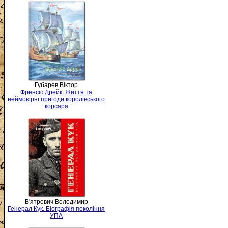
Губарев Віктор
Френсіс Дрейк. Життя та
неймовірні пригоди королівського
корсара
В'ятрович Володимир
Генерал Кук. Біографія покоління
УПА