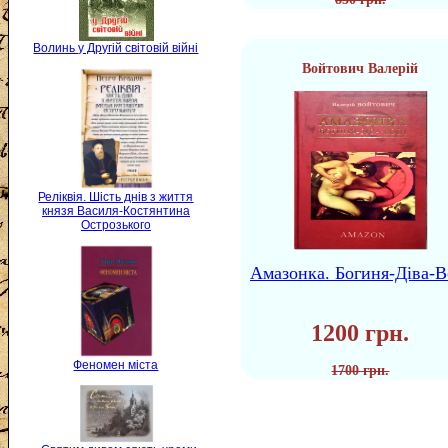
Волинь у Другій світовій війні
Войтович Валерій
Реліквія. Шість днів з життя
князя Василя-Костянтина
Острозького
Амазонка. Богиня-Діва-В
1200 грн.
Феномен міста
1700 грн.