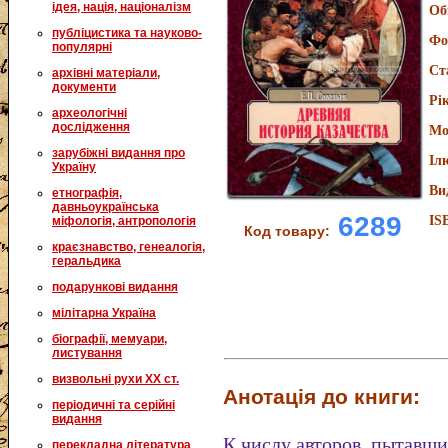
ідея, нація, націоналізм
Об
публіцистика та науково-
Фо
популярні
Ст
архівні матеріали,
документи
Рі
археологічні
дослідження
Мо
зарубіжні видання про
Іл
Україну
Ви
етнографія,
давньоукраїнська
6289
IS
міфологія, антропологія
Код товару:
краєзнавство, генеалогія,
геральдика
подарункові видання
мілітарна Україна
біографії, мемуари,
листування
визвольні рухи XX ст.
Анотація до книги:
періодичні та серійні
видання
К числу авторов, пытавши
перекладна література