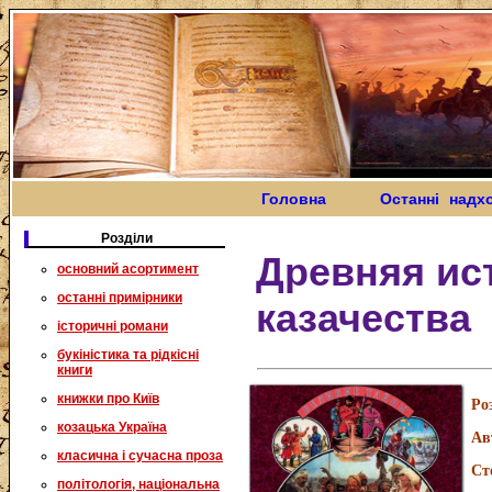
Головна
Останні надх
Розділи
Древняя ис
основний асортимент
останні примірники
казачества
історичні романи
букіністика та рідкісні
книги
книжки про Київ
Ро
козацька Україна
Ав
класична і сучасна проза
Ст
політологія, національна