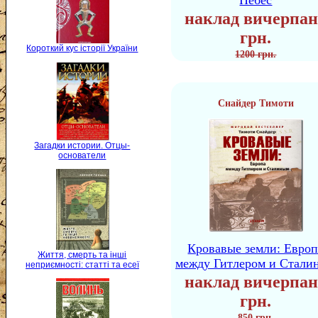
Небес
наклад вичерпан
грн.
Короткий кус історії України
1200 грн.
Снайдер Тимоти
Загадки истории. Отцы-
основатели
Кровавые земли: Европ
Життя, смерть та інші
между Гитлером и Стали
неприємності: статті та есеї
наклад вичерпан
грн.
850 грн.