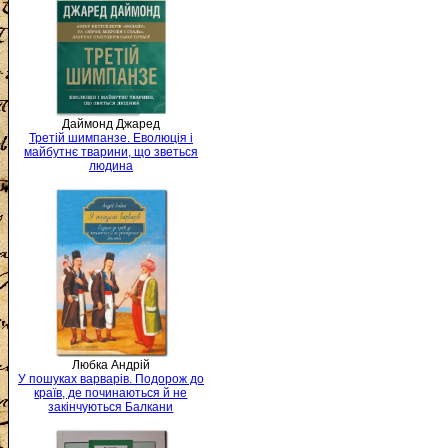
Даймонд Джаред
Третій шимпанзе. Еволюція і
майбутнє тварини, що зветься
людина
Любка Андрій
У пошуках варварів. Подорож до
країв, де починаються й не
закінчуються Балкани