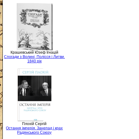
Крашевський Юзеф Ігнацій
Спогади з Волині, Полісся і Литви.
1840 рік
Плохій Сергій
Остання імперія. Занепад і крах
Радянського Союзу