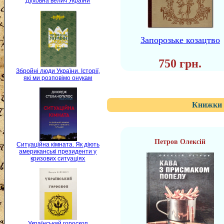
Духовна велич України
Запорозьке козацтво
750 грн.
Збройні люди України. Історії,
які ми розповімо онукам
Книжки 
Петров Олексій
Ситуаційна кімната. Як діють
американські президенти у
кризових ситуаціях
Український гороскоп