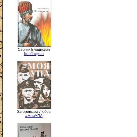
Серчик Владислав
Коліївщина
Загоровська Любов
#МояУПА