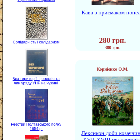
Кава з присмаком попе
280 грн.
Солідарність і солідаризм
380 грн.
Корнієнко О.М.
Без території. Ідеологія та
чин уряду УНР на чужині
Реєстри Полтавського полку
1654 р.
Лексикон доби козаччи
XVII-XVIII ст.: застаріл