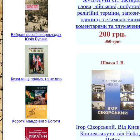
слова, військові, побутов
релігійні терміни, запози
одиниці з етимологічни
коментарями та тлумачен
200 грн.
Вибрані поезії в перекладах
Юрія Буряка
360 грн.
Шпака І. В.
Кажи жінці правду, та не всю
Короткі мандрівки з Боготи
Ігор Сікорський. Від Києв
Коннектикута, від Неба 