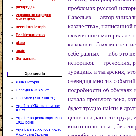
проблемах русской истори
розпродаж
українське народне
Савельев — автор уникал
мистецтво
казачества», написанной 
всесвітня історія
охваченного материала э
Релігієзнавство
різне
казаков и об их месте в и
архів
себе равных — ибо это не
Фотоанонс
историков — греческих, р
турецких и татарских, эт
Хронологія
очевидца многих событий.
Давня історія
подробности об обычаях 
Середні віки з VI ст.
начала прошлого века, к
Нові часи (XVI-XVIII ст.)
Україна в XIX - на початку
будет трудно найти в дру
XX ст.
ценности данного труда, и
Українська революція 1917-
1921 років
книги полностью, без со
Україна в 1922-1991 роках.
своеобразного языка авто
Радянська Україна