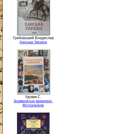
Грибовський Владислав
Ханська Україна
Удовик С.
Знаменитые киевляне.
Фотоальбом