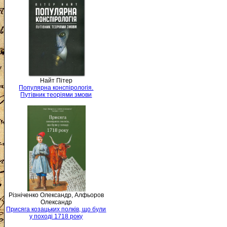
Найт Пітер
Популярна конспірологія.
Путівник теоріями змови
Різніченко Олександр, Алфьоров
Олександр
Присяга козацьких полків, що були
у поході 1718 року