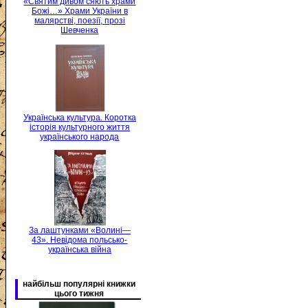
«Святим дивом сяють храми
Божі…» Храми України в
малярстві, поезії, прозі
Шевченка
Українська культура. Коротка
історія культурного життя
українського народа
За лаштунками «Волині—
43». Невідома польсько-
українська війна
найбільш популярні книжки
цього тижня