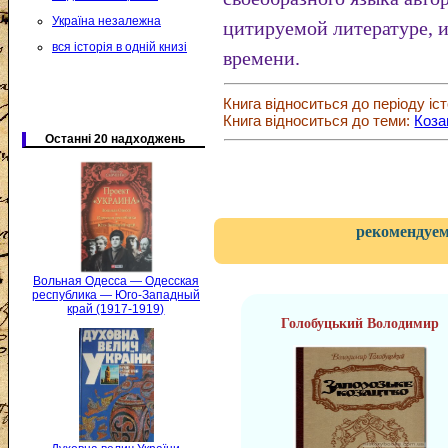
Україна незалежна
цитируемой литературе, и
вся історія в одній книзі
времени.
Книга відноситься до періоду іст
Книга відноситься до теми:
Коза
Останні 20 надходжень
рекомендуем
Вольная Одесса — Одесская
республика — Юго-Западный
край (1917-1919)
Голобуцький Володимир