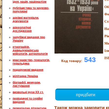
ідея, нація, націоналізм
Об
публіцистика та науково-
популярні
Фо
архівні матеріали,
документи
Ст
археологічні
На
дослідження
Рі
зарубіжні видання про
Україну
Мо
етнографія,
давньоукраїнська
Іл
міфологія, антропологія
543
IS
краєзнавство, генеалогія,
Код товару:
геральдика
подарункові видання
мілітарна Україна
біографії, мемуари,
листування
визвольні рухи XX ст.
придбати
періодичні та серійні
видання
Також можна замовити к
перекладна література