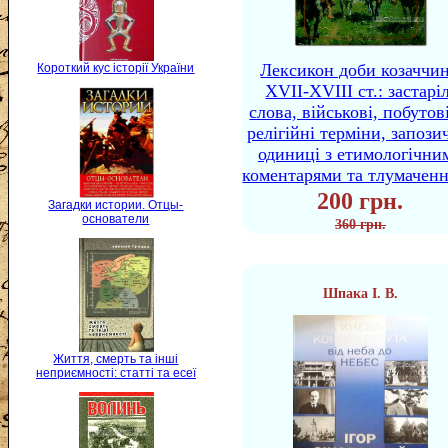
Лексикон доби козаччи
Короткий кус історії України
XVII-XVIII ст.: застаріл
слова, військові, побутов
релігійні терміни, запози
одиниці з етимологічни
коментарями та тлумачен
200 грн.
Загадки истории. Отцы-
основатели
360 грн.
Шпака І. В.
Життя, смерть та інші
неприємності: статті та есеї