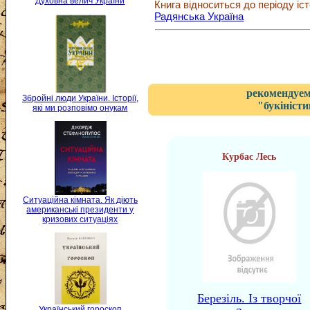
Духовна велич України
Книга відноситься до періоду іст
Радянська Україна
рекомендуем
Збройні люди України. Історії,
"букіністи
які ми розповімо онукам
Курбас Лесь
Ситуаційна кімната. Як діють
американські президенти у
кризових ситуаціях
Березіль. Із творчої
Український гороскоп