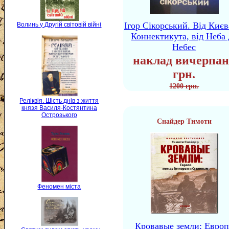
Ігор Сікорський. Від Києв
Волинь у Другій світовій війні
Коннектикута, від Неба 
Небес
наклад вичерпан
грн.
1200 грн.
Реліквія. Шість днів з життя
князя Василя-Костянтина
Острозького
Снайдер Тимоти
Феномен міста
Кровавые земли: Европ