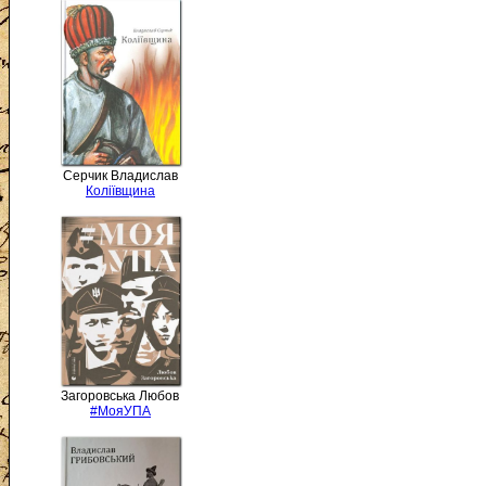
Серчик Владислав
Коліївщина
Загоровська Любов
#МояУПА