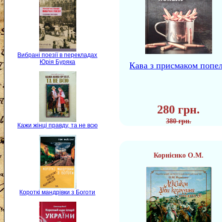
Вибрані поезії в перекладах
Юрія Буряка
Кава з присмаком попе
280 грн.
380 грн.
Кажи жінці правду, та не всю
Корнієнко О.М.
Короткі мандрівки з Боготи