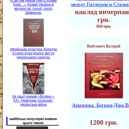
«Святим дивом сяють храми
между Гитлером и Стали
Божі…» Храми України в
малярстві, поезії, прозі
наклад вичерпан
Шевченка
грн.
850 грн.
Войтович Валерій
Українська культура. Коротка
історія культурного життя
українського народа
За лаштунками «Волині—
43». Невідома польсько-
Амазонка. Богиня-Діва-В
українська війна
найбільш популярні книжки
1200 грн.
цього тижня