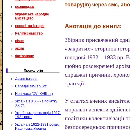
товару(ів) через смс, або
розпродаж
українське народне
мистецтво
Анотація до книги:
всесвітня історія
Релігієзнавство
Збірник присвячений одні
різне
«закритих» сторінок істо
архів
Фотоанонс
голодові 1932—1933 pp. В
щойно розсекречені архівн
Хронологія
справжні причини, хронол
Давня історія
трагедії.
Середні віки з VI ст.
Нові часи (XVI-XVIII ст.)
У статтях вчених висвітл
Україна в XIX - на початку
XX ст.
моральні аспекти здійснен
Українська революція 1917-
1921 років
політики колективізації та
Україна в 1922-1991 роках.
безпосередньою причиною
Радянська Україна