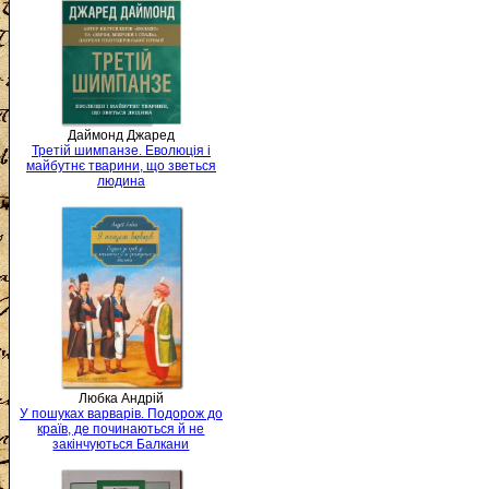
Даймонд Джаред
Третій шимпанзе. Еволюція і
майбутнє тварини, що зветься
людина
Любка Андрій
У пошуках варварів. Подорож до
країв, де починаються й не
закінчуються Балкани