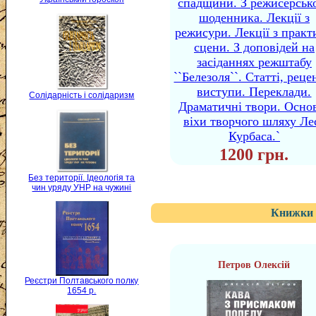
спадщини. З режисерськ
шоденника. Лекції з
режисури. Лекції з практ
сцени. З доповідей на
засіданнях режштабу
``Белезоля``. Статті, рецен
виступи. Переклади.
Солідарність і солідаризм
Драматичні твори. Осно
віхи творчого шляху Ле
Курбаса.`
1200 грн.
Без території. Ідеологія та
чин уряду УНР на чужині
Книжки 
Петров Олексій
Реєстри Полтавського полку
1654 р.