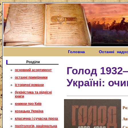
Головна
Останні надх
Розділи
Голод 1932
основний асортимент
останні примірники
Україні: оч
історичні романи
букіністика та рідкісні
книги
книжки про Київ
Ро
козацька Україна
класична і сучасна проза
Ав
політологія, національна
Ст