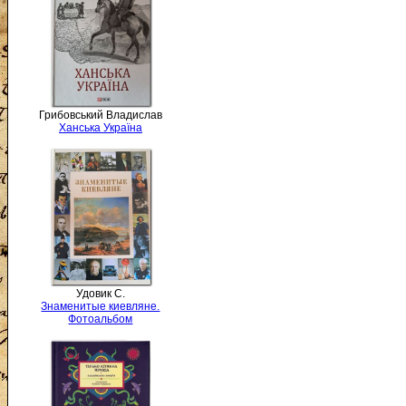
Грибовський Владислав
Ханська Україна
Удовик С.
Знаменитые киевляне.
Фотоальбом