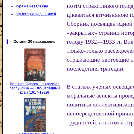
потім страхітливого голод
Україна незалежна
цікавиться вітчизняною і
вся історія в одній книзі
Сборник посвящен одной 
«закрытых» страниц исто
голоду 1932—1933 гг. Вп
Останні 20 надходжень
только-только рассекреч
отражающие настоящие п
последствия трагедии.
Вольная Одесса — Одесская
В статьях ученых освеща
республика — Юго-Западный
край (1917-1919)
моральные аспекты прове
политики коллективизаци
непосредственной причи
трудностей, а потом и ст