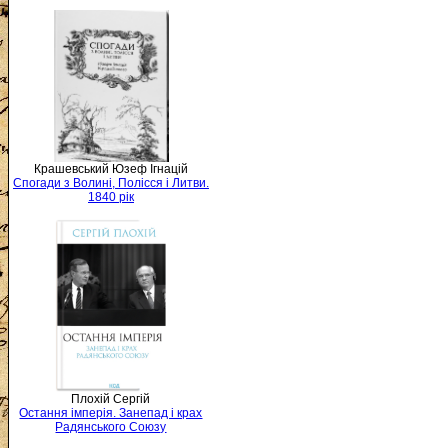
Крашевський Юзеф Ігнацій
Спогади з Волині, Полісся і Литви.
1840 рік
Плохій Сергій
Остання імперія. Занепад і крах
Радянського Союзу