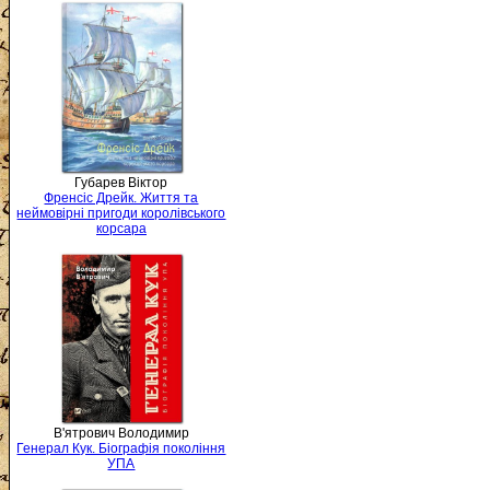
Губарев Віктор
Френсіс Дрейк. Життя та
неймовірні пригоди королівського
корсара
В'ятрович Володимир
Генерал Кук. Біографія покоління
УПА