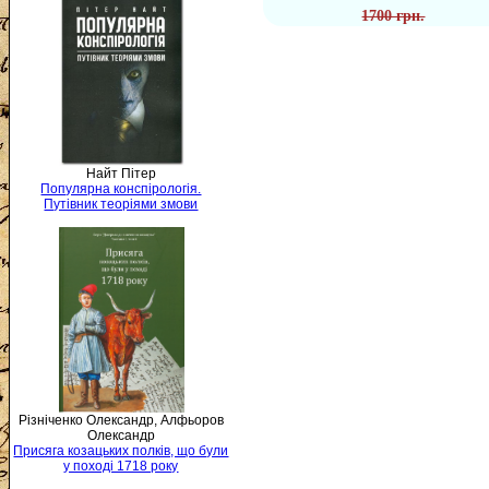
1700 грн.
Найт Пітер
Популярна конспірологія.
Путівник теоріями змови
Різніченко Олександр, Алфьоров
Олександр
Присяга козацьких полків, що були
у поході 1718 року