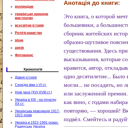
Анотація до книги:
розпродаж
українське народне
Это книга, о которой мечт
мистецтво
большевики, а большинств
всесвітня історія
сборник житейских истори
Релігієзнавство
різне
образно-шутливое поясне
архів
существования. Здесь пр
Фотоанонс
высказывания, которые со
нравится, автор, отклады
Хронологія
одно десятилетие... Было 
Давня історія
могли... не посадить, но
Середні віки з VI ст.
Нові часи (XVI-XVIII ст.)
или заслуженной премии.
Україна в XIX - на початку
как вино, с годами набира
XX ст.
повторяю, — хороший! Вку
Українська революція 1917-
1921 років
подвёл. Смейтесь и радуй
Україна в 1922-1991 роках.
Радянська Україна