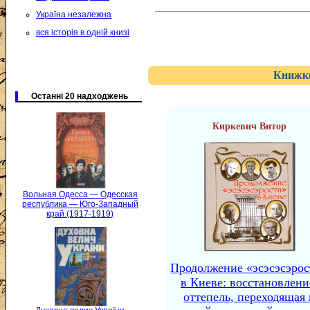
Україна незалежна
вся історія в одній книзі
Книжки
Останні 20 надходжень
Киркевич Витор
Вольная Одесса — Одесская
республика — Юго-Западный
край (1917-1919)
Продолжение «эсэсэсэро
в Киеве: восстановлени
оттепель, переходящая 