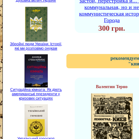
застой, перестройка и...
Духовна велич України
коммунальная, но и н
коммунистическая исто
Города
300 грн.
Збройні люди України. Історії,
які ми розповімо онукам
рекомендуем
"кни
Валентин Терно
Ситуаційна кімната. Як діють
американські президенти у
кризових ситуаціях
Український гороскоп