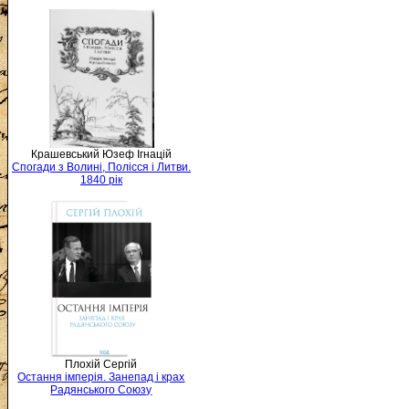
Крашевський Юзеф Ігнацій
Спогади з Волині, Полісся і Литви.
1840 рік
Плохій Сергій
Остання імперія. Занепад і крах
Радянського Союзу