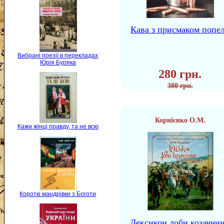
Кава з присмаком попе
Вибрані поезії в перекладах
Юрія Буряка
280 грн.
380 грн.
Корнієнко О.М.
Кажи жінці правду, та не всю
Короткі мандрівки з Боготи
Лексикон доби козаччи