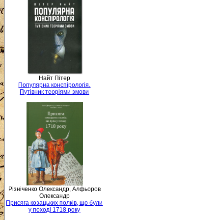
Найт Пітер
Популярна конспірологія.
Путівник теоріями змови
Різніченко Олександр, Алфьоров
Олександр
Присяга козацьких полків, що були
у поході 1718 року