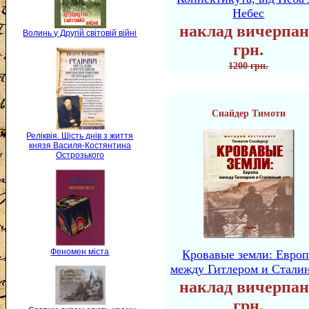
Небес
наклад вичерпан
Волинь у Другій світовій війні
грн.
1200 грн.
Снайдер Тимоти
Реліквія. Шість днів з життя
князя Василя-Костянтина
Острозького
Феномен міста
Кровавые земли: Европ
между Гитлером и Стали
наклад вичерпан
грн.