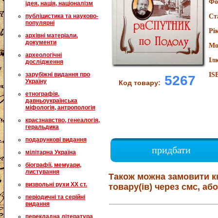
Фо
ідея, нація, націоналізм
публіцистика та науково-
Ст
популярні
Рі
архівні матеріали,
документи
Мо
археологічні
Іл
дослідження
зарубіжні видання про
IS
5267
Україну
Код товару:
етнографія,
давньоукраїнська
міфологія, антропологія
краєзнавство, генеалогія,
геральдика
подарункові видання
придбати
мілітарна Україна
біографії, мемуари,
листування
Також можна замовити к
визвольні рухи XX ст.
товару(ів) через смс, або
періодичні та серійні
видання
перекладна література