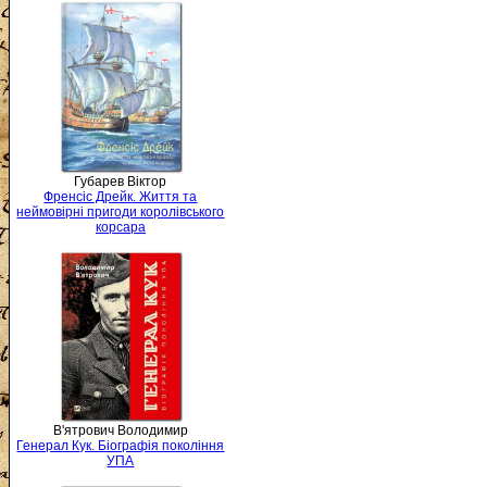
Губарев Віктор
Френсіс Дрейк. Життя та
неймовірні пригоди королівського
корсара
В'ятрович Володимир
Генерал Кук. Біографія покоління
УПА