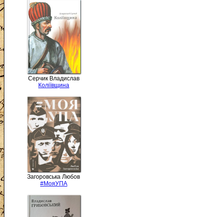
Серчик Владислав
Коліївщина
Загоровська Любов
#МояУПА