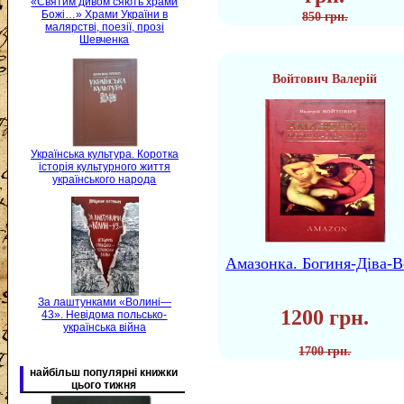
«Святим дивом сяють храми
Божі…» Храми України в
850 грн.
малярстві, поезії, прозі
Шевченка
Войтович Валерій
Українська культура. Коротка
історія культурного життя
українського народа
Амазонка. Богиня-Діва-В
За лаштунками «Волині—
1200 грн.
43». Невідома польсько-
українська війна
1700 грн.
найбільш популярні книжки
цього тижня