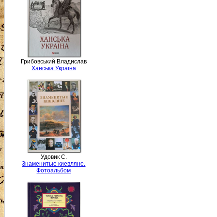
Грибовський Владислав
Ханська Україна
Удовик С.
Знаменитые киевляне.
Фотоальбом