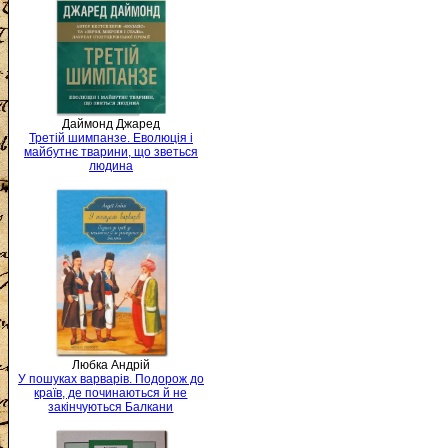
Даймонд Джаред
Третій шимпанзе. Еволюція і
майбутнє тварини, що зветься
людина
Любка Андрій
У пошуках варварів. Подорож до
країв, де починаються й не
закінчуються Балкани