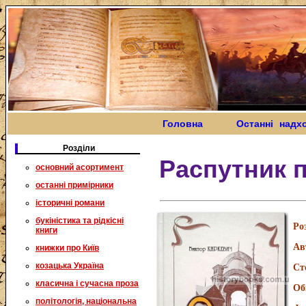
Головна
Останні надх
Розділи
Распутник 
основний асортимент
останні примірники
історичні романи
букіністика та рідкісні
Ро
книги
Ав
книжки про Київ
козацька Україна
Ст
класична і сучасна проза
Об
політологія, національна