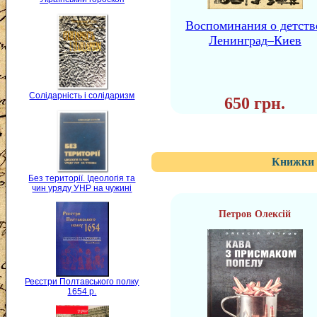
Воспоминания о детств
Ленинград–Киев
Солідарність і солідаризм
650 грн.
Книжки 
Без території. Ідеологія та
чин уряду УНР на чужині
Петров Олексій
Реєстри Полтавського полку
1654 р.