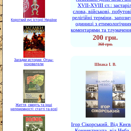
XVII-XVIII ст.: застаріл
слова, військові, побутов
релігійні терміни, запози
Короткий кус історії України
одиниці з етимологічни
коментарями та тлумачен
200 грн.
360 грн.
Загадки истории. Отцы-
основатели
Шпака І. В.
Життя, смерть та інші
неприємності: статті та есеї
Ігор Сікорський. Від Києв
Коннектикута, від Неба 