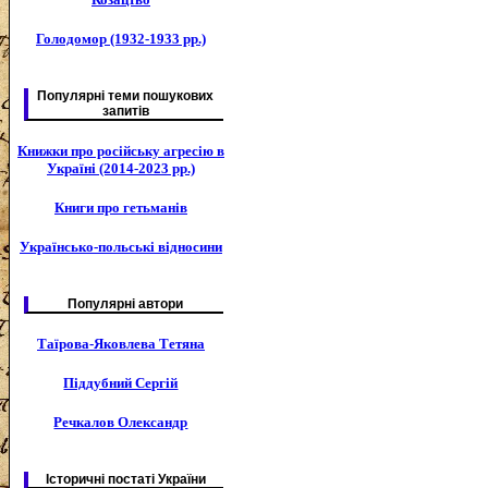
Голодомор (1932-1933 рр.)
Популярні теми пошукових
запитів
Книжки про російську агресію в
Україні (2014-2023 рр.)
Книги про гетьманів
Українсько-польські відносини
Популярні автори
Таїрова-Яковлева Тетяна
Піддубний Сергій
Речкалов Олександр
Історичні постаті України