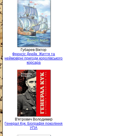
Губарев Віктор
Френсіс Дрейк. Життя та
неймовірні пригоди королівського
корсара
В'ятрович Володимир
Генерал Кук. Біографія покоління
УПА