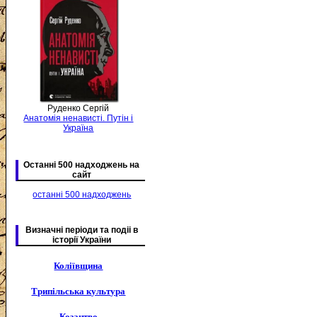
Руденко Сергій
Анатомія ненависті. Путін і
Україна
Останні 500 надходжень на
сайт
останні 500 надходжень
Визначні періоди та подіі в
історії України
Коліївщина
Трипільська культура
Козацтво