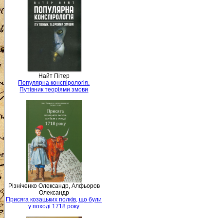
Найт Пітер
Популярна конспірологія.
Путівник теоріями змови
Різніченко Олександр, Алфьоров
Олександр
Присяга козацьких полків, що були
у поході 1718 року