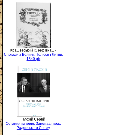
Крашевський Юзеф Ігнацій
Спогади з Волині, Полісся і Литви.
1840 рік
Плохій Сергій
Остання імперія. Занепад і крах
Радянського Союзу