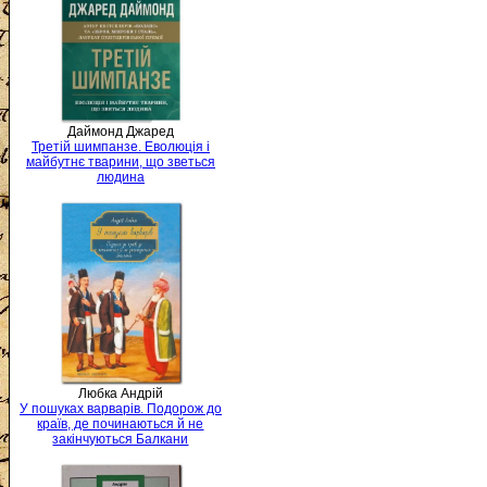
Даймонд Джаред
Третій шимпанзе. Еволюція і
майбутнє тварини, що зветься
людина
Любка Андрій
У пошуках варварів. Подорож до
країв, де починаються й не
закінчуються Балкани