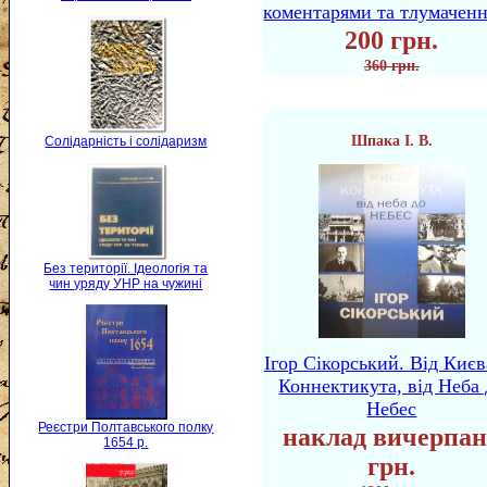
коментарями та тлумачен
200 грн.
360 грн.
Шпака І. В.
Солідарність і солідаризм
Без території. Ідеологія та
чин уряду УНР на чужині
Ігор Сікорський. Від Києв
Коннектикута, від Неба 
Небес
Реєстри Полтавського полку
наклад вичерпан
1654 р.
грн.