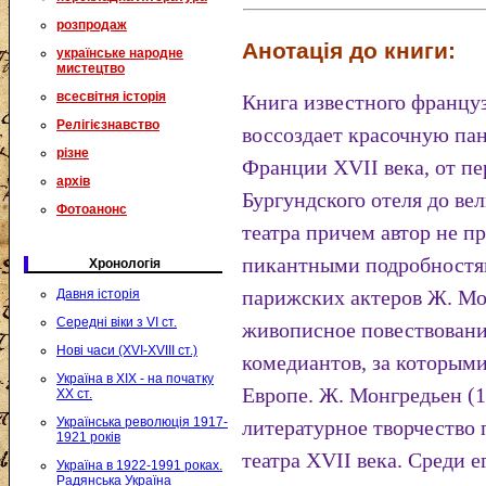
розпродаж
Анотація до книги:
українське народне
мистецтво
всесвітня історія
Книга известного француз
Релігієзнавство
воссоздает красочную па
різне
Франции XVII века, от п
архів
Бургундского отеля до ве
Фотоанонс
театра причем автор не п
пикантными подробностя
Хронологія
парижских актеров Ж. Мо
Давня історія
Середні віки з VI ст.
живописное повествован
Нові часи (XVI-XVIII ст.)
комедиантов, за которыми
Україна в XIX - на початку
Европе. Ж. Монгредьен (1
XX ст.
Українська революція 1917-
литературное творчество
1921 років
театра XVII века. Среди 
Україна в 1922-1991 роках.
Радянська Україна