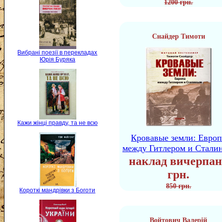
1200 грн.
Снайдер Тимоти
Вибрані поезії в перекладах
Юрія Буряка
Кажи жінці правду, та не всю
Кровавые земли: Европ
между Гитлером и Стали
наклад вичерпан
грн.
850 грн.
Короткі мандрівки з Боготи
Войтович Валерій