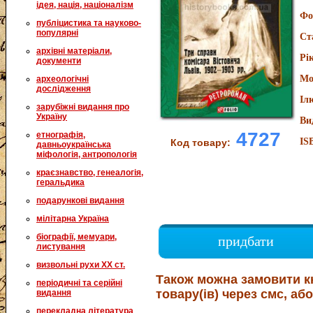
ідея, нація, націоналізм
Фо
публіцистика та науково-
популярні
Ст
архівні матеріали,
Рі
документи
Мо
археологічні
дослідження
Іл
зарубіжні видання про
Україну
Ви
4727
етнографія,
IS
Код товару:
давньоукраїнська
міфологія, антропологія
краєзнавство, генеалогія,
геральдика
подарункові видання
мілітарна Україна
біографії, мемуари,
придбати
листування
визвольні рухи XX ст.
Також можна замовити к
періодичні та серійні
товару(ів) через смс, або
видання
перекладна література