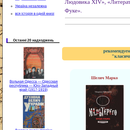
Людовика XIV», «Литерат
Україна незалежна
Фуке».
вся історія в одній книзі
Останні 20 надходжень
рекомендуем
"класичн
Шелич Марко
Вольная Одесса — Одесская
республика — Юго-Западный
край (1917-1919)