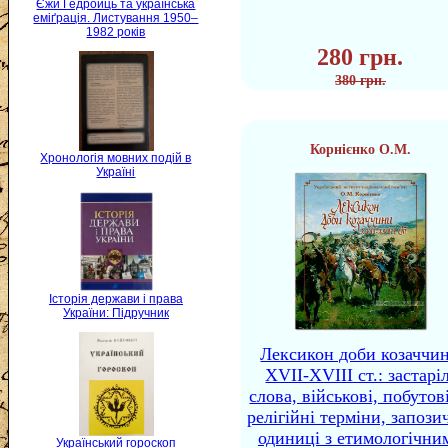
Єжи Ґедройць та українська
еміґрація. Листування 1950–
1982 років
280 грн.
380 грн.
Корнієнко О.М.
Хронологія мовних подій в
Україні
Історія держави і права
України: Підручник
Лексикон доби козаччи
XVII-XVIII ст.: застаріл
слова, військові, побутов
релігійні терміни, запози
одиниці з етимологічни
Український гороскоп