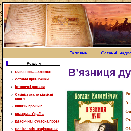
Головна
Останні надх
Розділи
В’язниця ду
основний асортимент
останні примірники
історичні романи
Ро
букіністика та рідкісні
книги
Ав
книжки про Київ
Се
козацька Україна
Ст
класична і сучасна проза
Об
політологія, національна