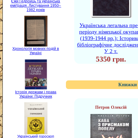
Єжи Ґедройць та українська
еміґрація. Листування 1950–
1982 років
Українська легальна пре
періоду німецької окупа
(1939-1944 рр.): Історик
бібліографічне досліджен
Хронологія мовних подій в
У 2 т.
Україні
5350 грн.
Книжки 
Історія держави і права
України: Підручник
Петров Олексій
Український гороскоп