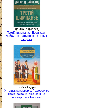
Даймонд Джаред
Третій шимпанзе. Еволюція і
майбутнє тварини, що зветься
людина
Любка Андрій
У пошуках варварів. Подорож до
країв, де починаються й не
закінчуються Балкани