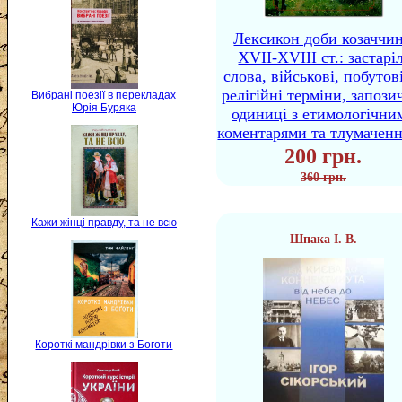
Лексикон доби козаччи
XVII-XVIII ст.: застаріл
слова, військові, побутов
релігійні терміни, запози
Вибрані поезії в перекладах
Юрія Буряка
одиниці з етимологічни
коментарями та тлумачен
200 грн.
360 грн.
Кажи жінці правду, та не всю
Шпака І. В.
Короткі мандрівки з Боготи