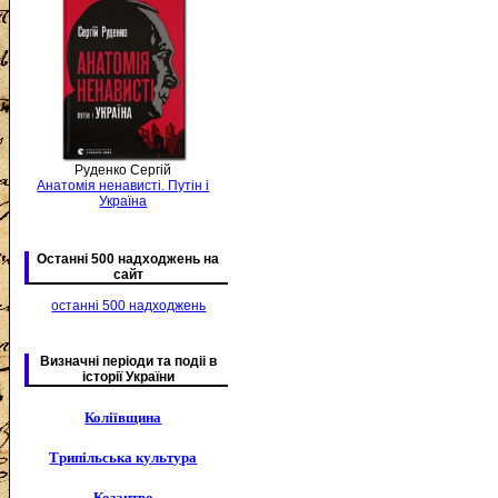
Руденко Сергій
Анатомія ненависті. Путін і
Україна
Останні 500 надходжень на
сайт
останні 500 надходжень
Визначні періоди та подіі в
історії України
Коліївщина
Трипільська культура
Козацтво