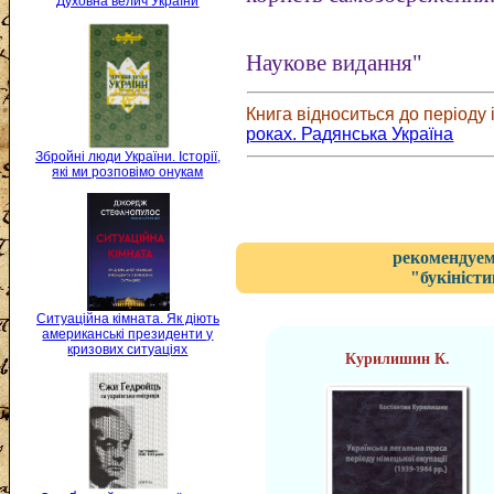
Духовна велич України
Наукове видання"
Книга відноситься до періоду і
роках. Радянська Україна
Збройні люди України. Історії,
які ми розповімо онукам
рекомендуем
"букіністи
Ситуаційна кімната. Як діють
американські президенти у
кризових ситуаціях
Курилишин К.