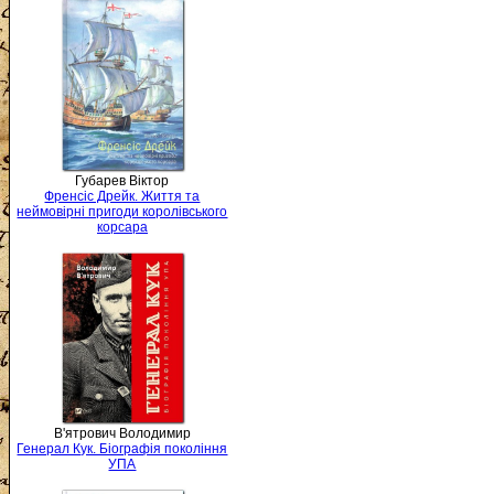
Губарев Віктор
Френсіс Дрейк. Життя та
неймовірні пригоди королівського
корсара
В'ятрович Володимир
Генерал Кук. Біографія покоління
УПА