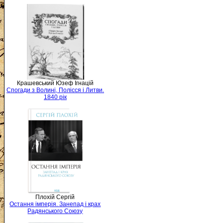
Крашевський Юзеф Ігнацій
Спогади з Волині, Полісся і Литви.
1840 рік
Плохій Сергій
Остання імперія. Занепад і крах
Радянського Союзу