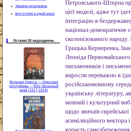
Петровського-Штерна пр
Україна незалежна
цієї моделі, адже тут іде
вся історія в одній книзі
інтеграцію в бездержавн
націонал-демократичне 
сколонізованого народу.
Останні 20 надходжень
Грицька Кернеренка, Іван
Леоніда Первомайського 
письменників і письменни
виросли переважно в їд
Вольная Одесса — Одесская
російськомовному серед
республика — Юго-Западный
край (1917-1919)
українську літературу, 
мовний і культурний вибі
щодо звичаїв єврейської 
асиміляційного вектора 
користь самозбереження