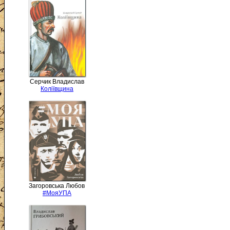
Серчик Владислав
Коліївщина
Загоровська Любов
#МояУПА