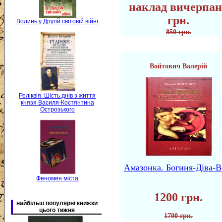
наклад вичерпан
грн.
Волинь у Другій світовій війні
850 грн.
Войтович Валерій
Реліквія. Шість днів з життя
князя Василя-Костянтина
Острозького
Амазонка. Богиня-Діва-В
Феномен міста
1200 грн.
найбільш популярні книжки
цього тижня
1700 грн.