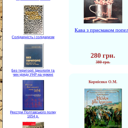
Кава з присмаком попе
Солідарність і солідаризм
280 грн.
380 грн.
Без території. Ідеологія та
чин уряду УНР на чужині
Корнієнко О.М.
Реєстри Полтавського полку
1654 р.