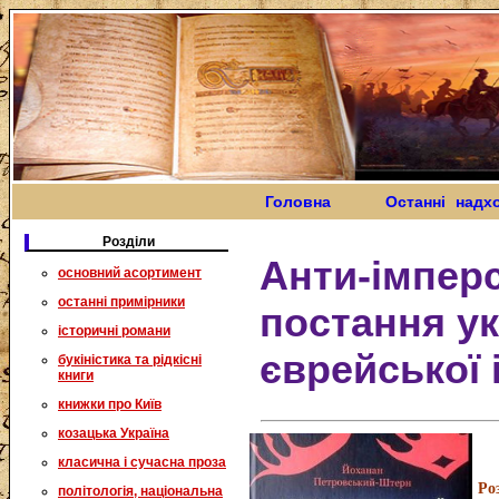
Головна
Останні надх
Розділи
Анти-імперс
основний асортимент
останні примірники
постання ук
історичні романи
єврейської 
букіністика та рідкісні
книги
книжки про Київ
козацька Україна
класична і сучасна проза
Ро
політологія, національна