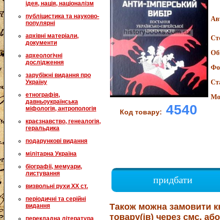
ідея, нація, націоналізм
публіцистика та науково-
Ав
популярні
архівні матеріали,
Ст
документи
Об
археологічні
дослідження
Фо
зарубіжні видання про
Україну
Ст
етнографія,
Мо
давньоукраїнська
4540
міфологія, антропологія
Код товару:
краєзнавство, генеалогія,
геральдика
подарункові видання
мілітарна Україна
біографії, мемуари,
листування
придбати
визвольні рухи XX ст.
періодичні та серійні
Також можна замовити к
видання
товару(ів) через смс, або
перекладна література