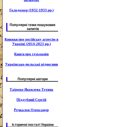
Голодомор (1932-1933 рр.)
Популярні теми пошукових
запитів
Книжки про російську агресію в
Україні (2014-2023 рр.)
Книги про гетьманів
Українсько-польські відносини
Популярні автори
Таїрова-Яковлева Тетяна
Піддубний Сергій
Речкалов Олександр
Історичні постаті України