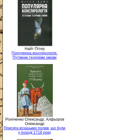
Найт Пітер
Популярна конспірологія.
Путівник теоріями змови
Різніченко Олександр, Алфьоров
Олександр
Присяга козацьких полків, що були
у поході 1718 року