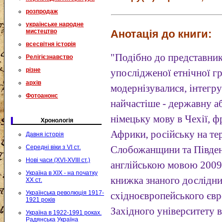
розпродаж
українське народне
Анотація до книги:
мистецтво
всесвітня історія
"Подібно до представник
Релігієзнавство
різне
упослідженої етнічної гр
архів
модернізувалися, інтегр
Фотоанонс
найчастіше - державну а
німецьку мову в Чехії, ф
Хронологія
Африки, російську на т
Давня історія
Середні віки з VI ст.
Слобожанщини та Півден
Нові часи (XVI-XVIII ст.)
англійською мовою 2009 р
Україна в XIX - на початку
книжка знаного дослідник
XX ст.
Українська революція 1917-
східноєвропейського євр
1921 років
Західного університету 
Україна в 1922-1991 роках.
Радянська Україна