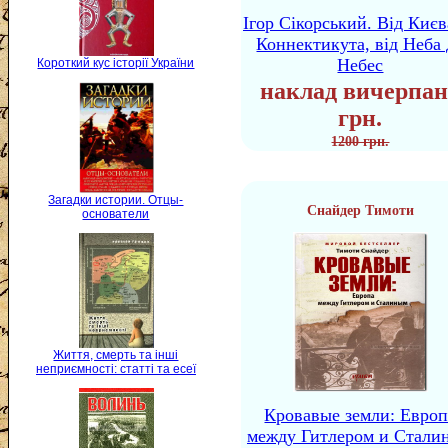
Ігор Сікорський. Від Києв
Коннектикута, від Неба 
Небес
Короткий кус історії України
наклад вичерпан
грн.
1200 грн.
Загадки истории. Отцы-
Снайдер Тимоти
основатели
Життя, смерть та інші
неприємності: статті та есеї
Кровавые земли: Европ
между Гитлером и Стали