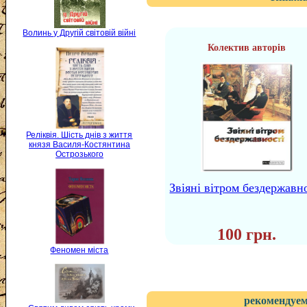
Волинь у Другій світовій війні
Колектив авторів
Реліквія. Шість днів з життя
князя Василя-Костянтина
Острозького
Звіяні вітром бездержавн
100 грн.
Феномен міста
рекомендуем