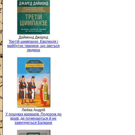
Даймонд Джаред
Третій шимпанзе. Еволюція і
майбутнє тварини, що зветься
людина
Любка Андрій
У пошуках варварів. Подорож до
країв, де починаються й не
закінчуються Балкани