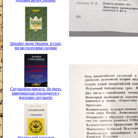
Духовна велич України
Збройні люди України. Історії,
які ми розповімо онукам
Ситуаційна кімната. Як діють
американські президенти у
кризових ситуаціях
Український гороскоп