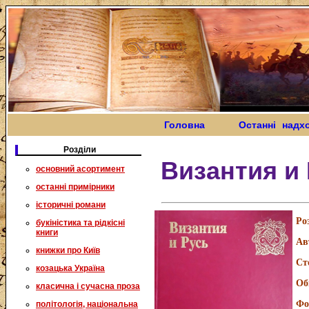
Головна
Останні надх
Розділи
Византия и
основний асортимент
останні примірники
історичні романи
Ро
букіністика та рідкісні
книги
Ав
книжки про Київ
Ст
козацька Україна
Об
класична і сучасна проза
Фо
політологія, національна