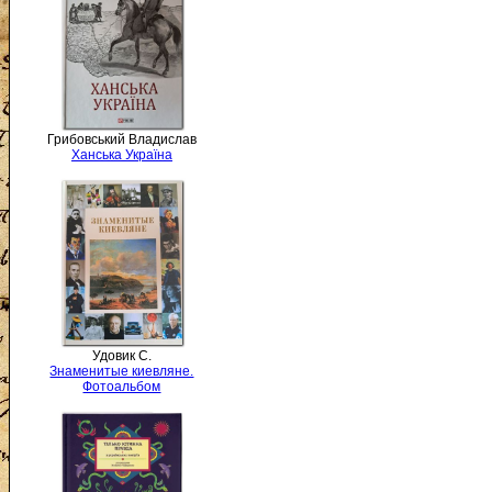
Грибовський Владислав
Ханська Україна
Удовик С.
Знаменитые киевляне.
Фотоальбом