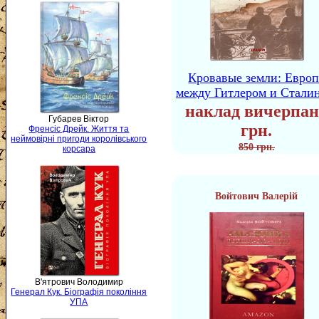
Кровавые земли: Европ
между Гитлером и Стали
наклад вичерпан
Губарев Віктор
грн.
Френсіс Дрейк. Життя та
неймовірні пригоди королівського
850 грн.
корсара
Войтович Валерій
В'ятрович Володимир
Генерал Кук. Біографія покоління
УПА