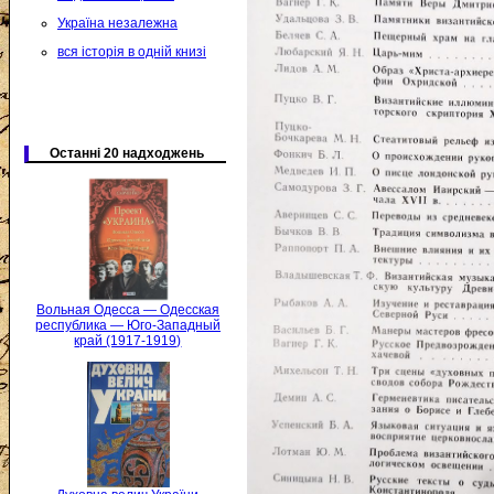
Україна незалежна
вся історія в одній книзі
Останні 20 надходжень
Вольная Одесса — Одесская
республика — Юго-Западный
край (1917-1919)