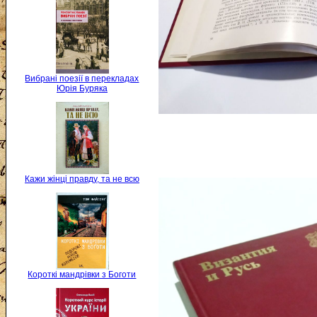
Вибрані поезії в перекладах
Юрія Буряка
Кажи жінці правду, та не всю
Короткі мандрівки з Боготи