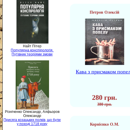
Петров Олексій
Найт Пітер
Популярна конспірологія.
Путівник теоріями змови
Кава з присмаком попе
280 грн.
380 грн.
Різніченко Олександр, Алфьоров
Олександр
Присяга козацьких полків, що були
у поході 1718 року
Корнієнко О.М.