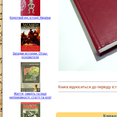
Короткий кус історії України
Загадки истории. Отцы-
основатели
Книга відноситься до періоду іст
Життя, смерть та інші
неприємності: статті та есеї
Книжки