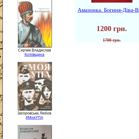
Амазонка. Богиня-Діва-В
1200 грн.
1700 грн.
Серчик Владислав
Коліївщина
Загоровська Любов
#МояУПА