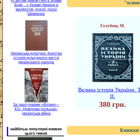
«Святим дивом сяють храми
"основ
Божі…» Храми України в
малярстві, поезії, прозі
Шевченка
Голубець М.
Українська культура. Коротка
історія культурного життя
українського народа
Велика історія України. 
II.
380 грн.
За лаштунками «Волині—
43». Невідома польсько-
українська війна
найбільш популярні книжки
Книжки 
цього тижня