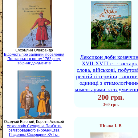
Сухомлин Олександр
Відомість про залінійні поселення
Лексикон доби козаччи
Полтавського полку 1762 року:
XVII-XVIII ст.: застаріл
збірник документів
слова, військові, побутов
релігійні терміни, запози
одиниці з етимологічни
коментарями та тлумачен
200 грн.
360 грн.
Осадчий Евгений, Коротя Алексей
Шпака І. В.
Археологія Сумщини. Пам’ятки
селітроварного виробництва
Південної Сіверщини XVII ст.