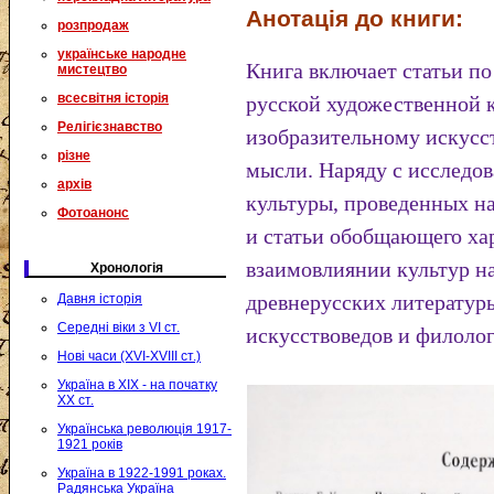
Анотація до книги:
розпродаж
українське народне
Книга включает статьи по
мистецтво
всесвітня історія
русской художественной к
Релігієзнавство
изобразительному искусст
різне
мысли. Наряду с исследо
архів
культуры, проведенных н
Фотоанонс
и статьи обобщающего хар
взаимовлиянии культур н
Хронологія
древнерусских литературы
Давня історія
Середні віки з VI ст.
искусствоведов и филолог
Нові часи (XVI-XVIII ст.)
Україна в XIX - на початку
XX ст.
Українська революція 1917-
1921 років
Україна в 1922-1991 роках.
Радянська Україна