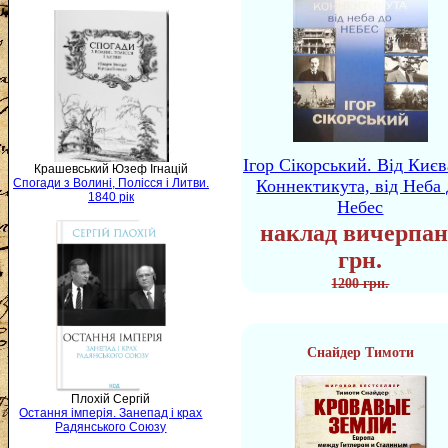
Ігор Сікорський. Від Києв
Крашевський Юзеф Ігнацій
Коннектикута, від Неба 
Спогади з Волині, Полісся і Литви.
1840 рік
Небес
наклад вичерпан
грн.
1200 грн.
Снайдер Тимоти
Плохій Сергій
Остання імперія. Занепад і крах
Радянського Союзу