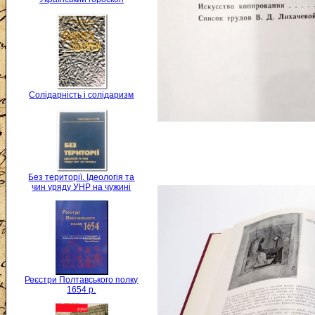
Солідарність і солідаризм
Без території. Ідеологія та
чин уряду УНР на чужині
Реєстри Полтавського полку
1654 р.