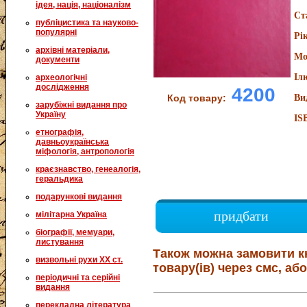
ідея, нація, націоналізм
Ст
публіцистика та науково-
популярні
Рі
архівні матеріали,
Мо
документи
Іл
археологічні
дослідження
4200
Код товару:
Ви
зарубіжні видання про
Україну
IS
етнографія,
давньоукраїнська
міфологія, антропологія
краєзнавство, генеалогія,
геральдика
подарункові видання
придбати
мілітарна Україна
біографії, мемуари,
листування
Також можна замовити к
визвольні рухи XX ст.
товару(ів) через смс, або
періодичні та серійні
видання
перекладна література