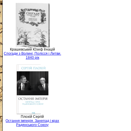
Крашевський Юзеф Ігнацій
Спогади з Волині, Полісся і Литви.
1840 рік
Плохій Сергій
Остання імперія. Занепад і крах
Радянського Союзу