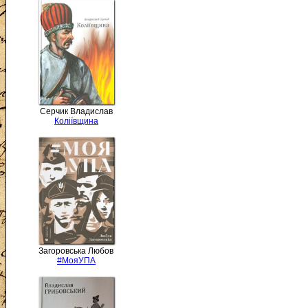
Серчик Владислав
Коліївщина
Загоровська Любов
#МояУПА