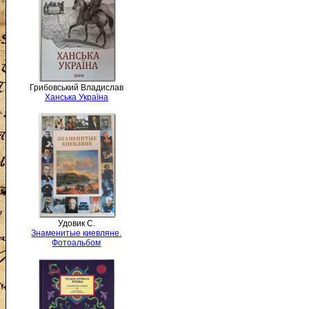
Грибовський Владислав
Ханська Україна
Удовик С.
Знаменитые киевляне.
Фотоальбом