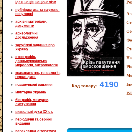
ідея, нація, націоналізм
Ро
публіцистика та науково-
Ав
популярні
архівні матеріали,
Ст
документи
Об
археологічні
дослідження
Фо
зарубіжні видання про
Ст
Україну
етнографія,
На
давньоукраїнська
міфологія, антропологія
Рі
краєзнавство, генеалогія,
Мо
геральдика
4190
Іл
подарункові видання
Код товару:
мілітарна Україна
IS
біографії, мемуари,
листування
визвольні рухи XX ст.
періодичні та серійні
видання
перекладна література