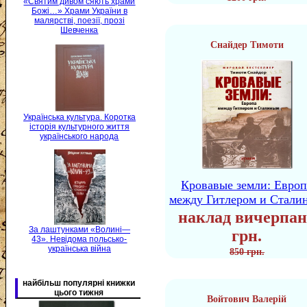
«Святим дивом сяють храми
Божі…» Храми України в
малярстві, поезії, прозі
Шевченка
Снайдер Тимоти
Українська культура. Коротка
історія культурного життя
українського народа
Кровавые земли: Европ
между Гитлером и Стали
наклад вичерпан
За лаштунками «Волині—
грн.
43». Невідома польсько-
українська війна
850 грн.
найбільш популярні книжки
цього тижня
Войтович Валерій