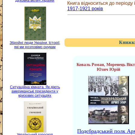
Духовна велич України
Книга відноситься до періоду і
1917-1921 років
Книжки
Збройні люди України. Історії,
які ми розповімо онукам
Коваль Роман, Моренець Вікт
Юзич Юрій
Ситуаційна кімната. Як діють
американські президенти у
кризових ситуаціях
Подєбрадський полк Арм
Український гороскоп