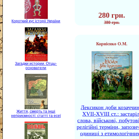
280 грн.
Короткий кус історії України
380 грн.
Корнієнко О.М.
Загадки истории. Отцы-
основатели
Лексикон доби козаччи
Життя, смерть та інші
XVII-XVIII ст.: застаріл
неприємності: статті та есеї
слова, військові, побутов
релігійні терміни, запози
одиниці з етимологічни