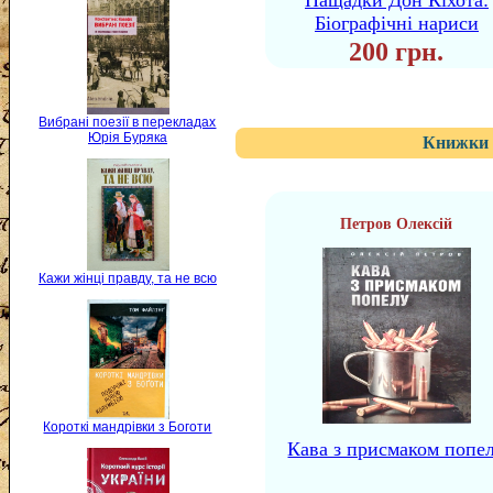
Нащадки Дон Кіхота:
Біографічні нариси
200 грн.
Вибрані поезії в перекладах
Юрія Буряка
Книжки 
Петров Олексій
Кажи жінці правду, та не всю
Короткі мандрівки з Боготи
Кава з присмаком попе