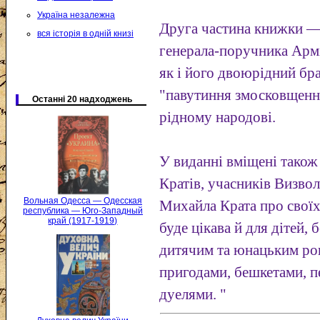
Україна незалежна
Друга частина книжки — 
вся історія в одній книзі
генерала-поручника Арм
як і його двоюрідний бр
"павутиння змосковщення
Останні 20 надходжень
рідному народові.
У виданні вміщені також
Кратів, учасників Визвол
Вольная Одесса — Одесская
Михайла Крата про свої
республика — Юго-Западный
край (1917-1919)
буде цікава й для дітей, 
дитячим та юнацьким рок
пригодами, бешкетами, п
дуелями. "