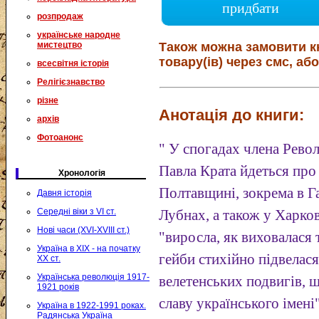
придбати
розпродаж
українське народне
мистецтво
Також можна замовити к
товару(ів) через смс, або
всесвітня історія
Релігієзнавство
різне
Анотація до книги:
архів
Фотоанонс
" У спогадах члена Револ
Павла Крата йдеться про 
Хронологія
Полтавщині, зокрема в Г
Давня історія
Середні віки з VI ст.
Лубнах, а також у Харков
Нові часи (XVI-XVIII ст.)
"виросла, як виховалася 
Україна в XIX - на початку
гейби стихійно підвелася
XX ст.
Українська революція 1917-
велетенських подвигів, щ
1921 років
славу українського імені"
Україна в 1922-1991 роках.
Радянська Україна