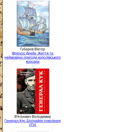
Губарев Віктор
Френсіс Дрейк. Життя та
неймовірні пригоди королівського
корсара
В'ятрович Володимир
Генерал Кук. Біографія покоління
УПА