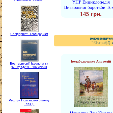
УНР Енциклопедія
Визвольної боротьби То
145 грн.
Солідарність і солідаризм
рекомендуем
"біографії,
Болaбoльченко Анатолій
Без території. Ідеологія та
чин уряду УНР на чужині
Реєстри Полтавського полку
1654 р.