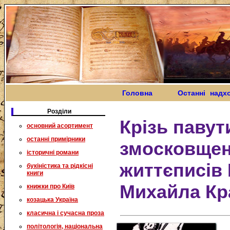
Головна
Останні надх
Розділи
Крізь павут
основний асортимент
останні примірники
змосковщен
історичні романи
життєписів 
букіністика та рідкісні
книги
Михайла Кр
книжки про Київ
козацька Україна
класична і сучасна проза
політологія, національна