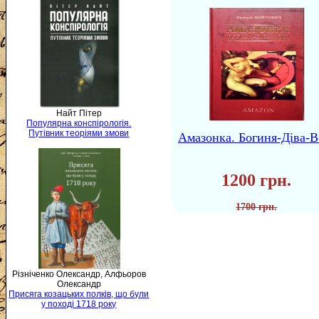
Найт Пітер
Популярна конспірологія.
Путівник теоріями змови
Амазонка. Богиня-Діва-В
1200 грн.
1700 грн.
Різніченко Олександр, Алфьоров
Олександр
Присяга козацьких полків, що були
у поході 1718 року