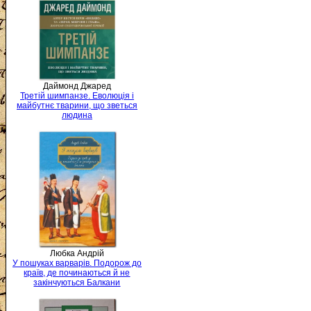
Даймонд Джаред
Третій шимпанзе. Еволюція і
майбутнє тварини, що зветься
людина
Любка Андрій
У пошуках варварів. Подорож до
країв, де починаються й не
закінчуються Балкани