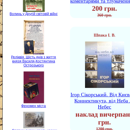
коментарями та тлумачен
200 грн.
Волинь у Другій світовій війні
360 грн.
Шпака І. В.
Реліквія. Шість днів з життя
князя Василя-Костянтина
Острозького
Ігор Сікорський. Від Києв
Коннектикута, від Неба 
Феномен міста
Небес
наклад вичерпан
грн.
1200 грн.