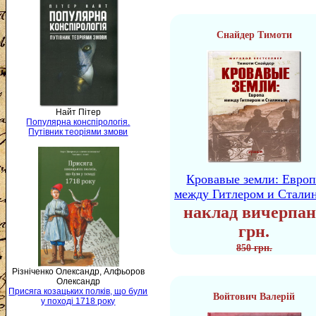
Снайдер Тимоти
Найт Пітер
Популярна конспірологія.
Путівник теоріями змови
Кровавые земли: Европ
между Гитлером и Стали
наклад вичерпан
грн.
850 грн.
Різніченко Олександр, Алфьоров
Олександр
Присяга козацьких полків, що були
Войтович Валерій
у поході 1718 року