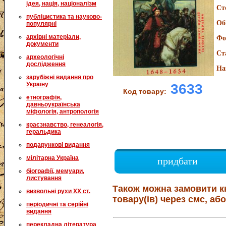
ідея, нація, націоналізм
Ст
публіцистика та науково-
Об
популярні
архівні матеріали,
Фо
документи
Ст
археологічні
дослідження
На
зарубіжні видання про
Україну
3633
Код товару:
етнографія,
давньоукраїнська
міфологія, антропологія
краєзнавство, генеалогія,
геральдика
подарункові видання
мілітарна Україна
придбати
біографії, мемуари,
листування
Також можна замовити к
визвольні рухи XX ст.
товару(ів) через смс, або
періодичні та серійні
видання
перекладна література