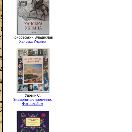
Грибовський Владислав
Ханська Україна
Удовик С.
Знаменитые киевляне.
Фотоальбом