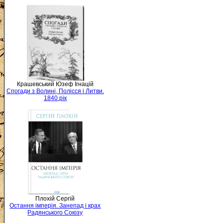
Крашевський Юзеф Ігнацій
Спогади з Волині, Полісся і Литви.
1840 рік
Плохій Сергій
Остання імперія. Занепад і крах
Радянського Союзу