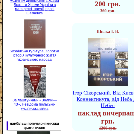
«Святим дивом сяють храми
200 грн.
Божі…» Храми України в
малярстві, поезії, прозі
360 грн.
Шевченка
Шпака І. В.
Українська культура. Коротка
історія культурного життя
українського народа
Ігор Сікорський. Від Києв
Коннектикута, від Неба 
За лаштунками «Волині—
43». Невідома польсько-
Небес
українська війна
наклад вичерпан
грн.
найбільш популярні книжки
цього тижня
1200 грн.