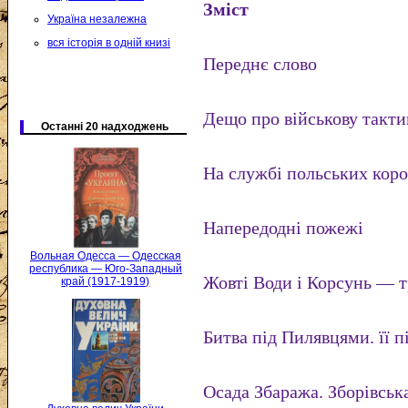
Зміст
Україна незалежна
вся історія в одній книзі
Переднє слово
Дещо про військову такти
Останні 20 надходжень
На службі польських коро
Напередодні пожежі
Вольная Одесса — Одесская
республика — Юго-Западный
Жовті Води і Корсунь — 
край (1917-1919)
Битва під Пилявцями. її п
Осада Збаража. Зборівськ