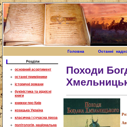
Головна
Останні надх
Розділи
Походи Бог
основний асортимент
останні примірники
Хмельниць
історичні романи
букіністика та рідкісні
книги
книжки про Київ
козацька Україна
Ро
класична і сучасна проза
Ав
політологія, національна