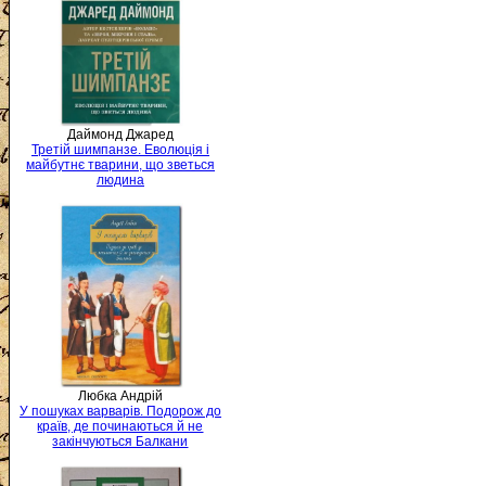
Даймонд Джаред
Третій шимпанзе. Еволюція і
майбутнє тварини, що зветься
людина
Любка Андрій
У пошуках варварів. Подорож до
країв, де починаються й не
закінчуються Балкани