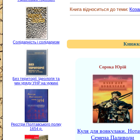
Книга відноситься до теми:
Коза
Солідарність і солідаризм
Книжки
Сорока Юрій
Без території. Ідеологія та
чин уряду УНР на чужині
Реєстри Полтавського полку
1654 р.
Куля для вовкулаки. Нот
Семена Паливоди