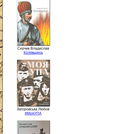
Серчик Владислав
Коліївщина
Загоровська Любов
#МояУПА