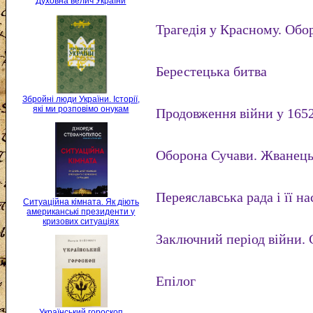
Духовна велич України
Трагедія у Красному. Обо
Берестецька битва
Збройні люди України. Історії,
які ми розповімо онукам
Продовження війни у 1652
Оборона Сучави. Жванець
Переяславська рада і її н
Ситуаційна кімната. Як діють
американські президенти у
кризових ситуаціях
Заключний період війни. 
Епілог
Український гороскоп