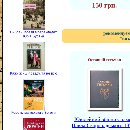
150 грн.
Вибрані поезії в перекладах
рекомендуем
Юрія Буряка
"коз
Останній гетьман
Кажи жінці правду, та не всю
Короткі мандрівки з Боготи
Ювілейний збірник памя
Павла Скоропадського 18