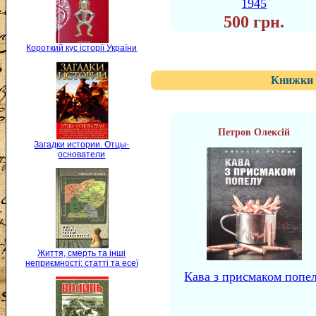
1945
500 грн.
Короткий кус історії України
Книжки 
Петров Олексій
Загадки истории. Отцы-
основатели
Життя, смерть та інші
неприємності: статті та есеї
Кава з присмаком попе