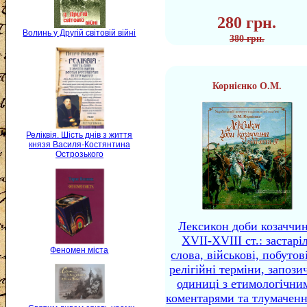
280 грн.
Волинь у Другій світовій війні
380 грн.
Корнієнко О.М.
Реліквія. Шість днів з життя
князя Василя-Костянтина
Острозького
Лексикон доби козаччи
XVII-XVIII ст.: застаріл
Феномен міста
слова, військові, побутов
релігійні терміни, запози
одиниці з етимологічни
коментарями та тлумачен