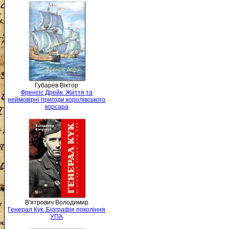
Губарев Віктор
Френсіс Дрейк. Життя та
неймовірні пригоди королівського
корсара
В'ятрович Володимир
Генерал Кук. Біографія покоління
УПА