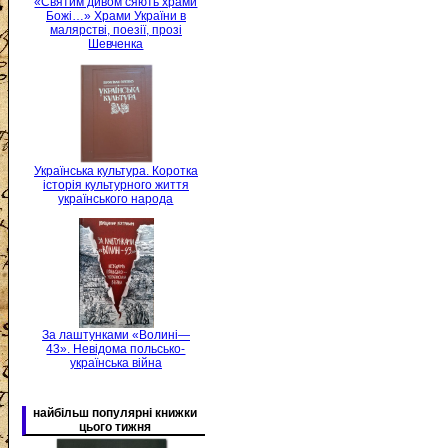
«Святим дивом сяють храми
Божі…» Храми України в
малярстві, поезії, прозі
Шевченка
Українська культура. Коротка
історія культурного життя
українського народа
За лаштунками «Волині—
43». Невідома польсько-
українська війна
найбільш популярні книжки
цього тижня