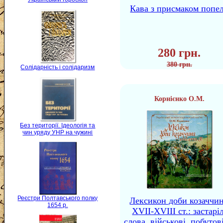
Кава з присмаком попе
280 грн.
380 грн.
Солідарність і солідаризм
Корнієнко О.М.
Без території. Ідеологія та
чин уряду УНР на чужині
Реєстри Полтавського полку
Лексикон доби козаччи
1654 р.
XVII-XVIII ст.: застаріл
слова, військові, побутов