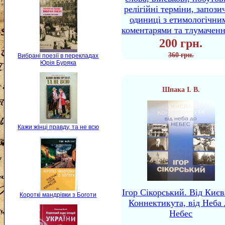
релігійні терміни, запози
одиниці з етимологічни
коментарями та тлумачен
200 грн.
360 грн.
Вибрані поезії в перекладах
Юрія Буряка
Шпака І. В.
Кажи жінці правду, та не всю
Ігор Сікорський. Від Києв
Короткі мандрівки з Боготи
Коннектикута, від Неба 
Небес