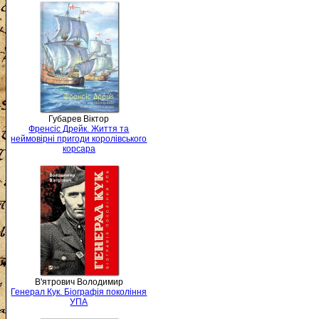
Губарев Віктор
Френсіс Дрейк. Життя та
неймовірні пригоди королівського
корсара
В'ятрович Володимир
Генерал Кук. Біографія покоління
УПА