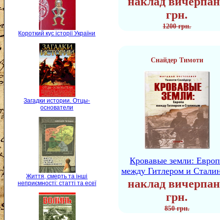
наклад вичерпан
грн.
1200 грн.
Короткий кус історії України
Снайдер Тимоти
Загадки истории. Отцы-
основатели
Кровавые земли: Европ
между Гитлером и Стали
Життя, смерть та інші
наклад вичерпан
неприємності: статті та есеї
грн.
850 грн.