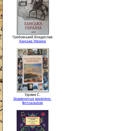
Грибовський Владислав
Ханська Україна
Удовик С.
Знаменитые киевляне.
Фотоальбом