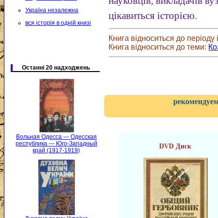
науковців, викладачів вузі
Україна незалежна
цікавиться історією.
вся історія в одній книзі
Книга відноситься до періоду і
Книга відноситься до теми:
Ко
Останні 20 надходжень
рекомендуем
Вольная Одесса — Одесская
республика — Юго-Западный
DVD Диск
край (1917-1919)