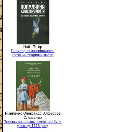
Найт Пітер
Популярна конспірологія.
Путівник теоріями змови
Різніченко Олександр, Алфьоров
Олександр
Присяга козацьких полків, що були
у поході 1718 року