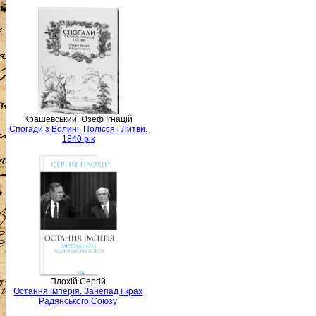
Крашевський Юзеф Ігнацій
Спогади з Волині, Полісся і Литви.
1840 рік
Плохій Сергій
Остання імперія. Занепад і крах
Радянського Союзу