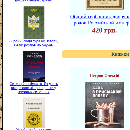
Духовна велич України
Общий гербовник дворян
родов Российской импе
420 грн.
Збройні люди України. Історії,
які ми розповімо онукам
Книжки 
Петров Олексій
Ситуаційна кімната. Як діють
американські президенти у
кризових ситуаціях
Український гороскоп