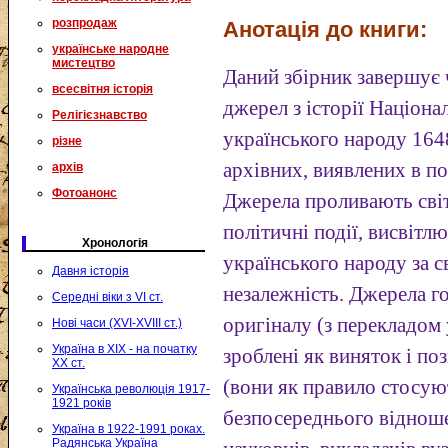
розпродаж
Анотація до книги:
українське народне
мистецтво
Даний збірник завершує 
всесвітня історія
джерел з історії Націона
Релігієзнавство
українського народу 164
різне
архівних, виявлених в п
архів
Фотоанонс
Джерела проливають світ
політичні події, висвіт
Хронологія
українського народу за 
Давня історія
незалежність. Джерела г
Середні віки з VI ст.
оригіналу (з перекладом
Нові часи (XVI-XVIII ст.)
Україна в XIX - на початку
зроблені як виняток і п
XX ст.
(вони як правило стосую
Українська революція 1917-
1921 років
безпосереднього відноше
Україна в 1922-1991 роках.
Радянська Україна