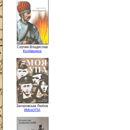
Серчик Владислав
Коліївщина
Загоровська Любов
#МояУПА