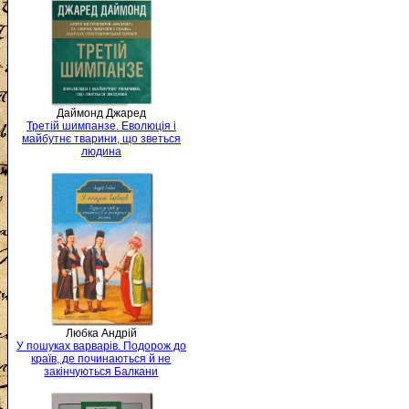
Даймонд Джаред
Третій шимпанзе. Еволюція і
майбутнє тварини, що зветься
людина
Любка Андрій
У пошуках варварів. Подорож до
країв, де починаються й не
закінчуються Балкани