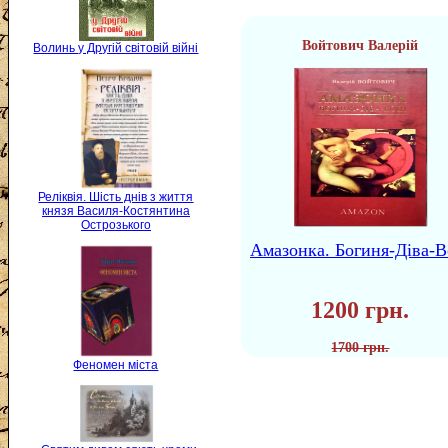
Войтович Валерій
Волинь у Другій світовій війні
Реліквія. Шість днів з життя
князя Василя-Костянтина
Острозького
Амазонка. Богиня-Діва-В
1200 грн.
1700 грн.
Феномен міста