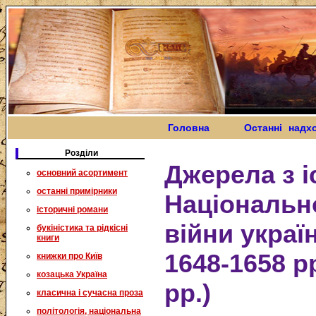
Головна
Останні надх
Розділи
Джерела з і
основний асортимент
останні примірники
Національн
історичні романи
війни украї
букіністика та рідкісні
книги
1648-1658 рр
книжки про Київ
козацька Україна
рр.)
класична і сучасна проза
політологія, національна