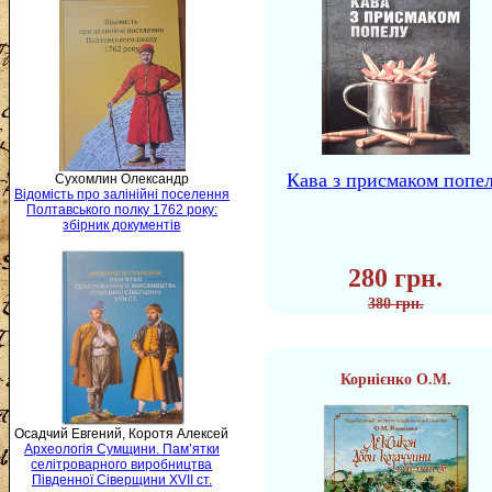
Кава з присмаком попе
Сухомлин Олександр
Відомість про залінійні поселення
Полтавського полку 1762 року:
збірник документів
280 грн.
380 грн.
Корнієнко О.М.
Осадчий Евгений, Коротя Алексей
Археологія Сумщини. Пам’ятки
селітроварного виробництва
Південної Сіверщини XVII ст.