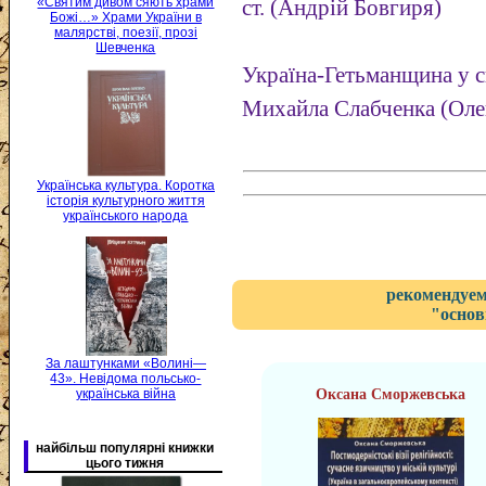
«Святим дивом сяють храми
ст. (Андрій Бовгиря)
Божі…» Храми України в
малярстві, поезії, прозі
Шевченка
Україна-Гетьманщина у с
Михайла Слабченка (Олек
Українська культура. Коротка
історія культурного життя
українського народа
рекомендуем
"основ
За лаштунками «Волині—
43». Невідома польсько-
українська війна
Оксана Сморжевська
найбільш популярні книжки
цього тижня