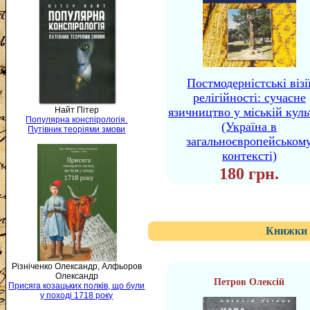
Постмодерністські візі
релігійності: сучасне
Найт Пітер
язичництво у міській куль
Популярна конспірологія.
(Україна в
Путівник теоріями змови
загальноєвропейськом
контексті)
180 грн.
Книжки 
Різніченко Олександр, Алфьоров
Олександр
Петров Олексій
Присяга козацьких полків, що були
у поході 1718 року