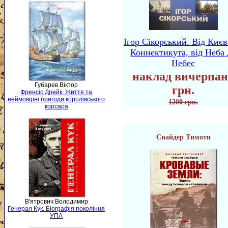
Ігор Сікорський. Від Києв
Коннектикута, від Неба 
Небес
наклад вичерпан
Губарев Віктор
грн.
Френсіс Дрейк. Життя та
неймовірні пригоди королівського
1200 грн.
корсара
Снайдер Тимоти
В'ятрович Володимир
Генерал Кук. Біографія покоління
УПА