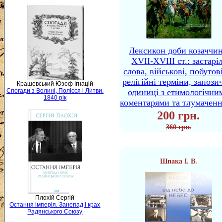
Лексикон доби козаччи
XVII-XVIII ст.: застаріл
слова, військові, побутов
релігійні терміни, запози
Крашевський Юзеф Ігнацій
одиниці з етимологічни
Спогади з Волині, Полісся і Литви.
1840 рік
коментарями та тлумачен
200 грн.
360 грн.
Шпака І. В.
Плохій Сергій
Остання імперія. Занепад і крах
Радянського Союзу