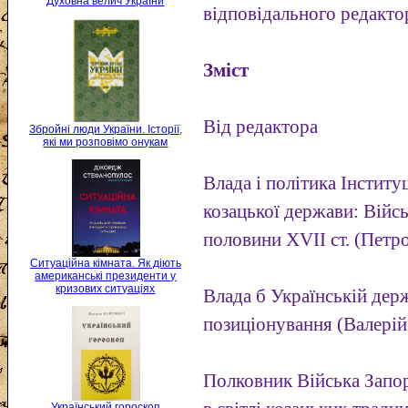
Духовна велич України
відповідального редакто
Зміст
Від редактора
Збройні люди України. Історії,
які ми розповімо онукам
Влада і політика Інститу
козацької держави: Війс
половини XVII ст. (Петр
Ситуаційна кімната. Як діють
американські президенти у
кризових ситуаціях
Влада б Українській держ
позиціонування (Валерій
Полковник Війська Запор
Український гороскоп