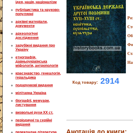
ідея, нація, націоналізм
публіцистика та науково-
популярні
Ро
архівні матеріали,
документи
Ст
археологічні
Об
дослідження
Фо
зарубіжні видання про
Україну
Ст
етнографія,
давньоукраїнська
На
міфологія, антропологія
краєзнавство, генеалогія,
геральдика
2914
Код товару:
подарункові видання
мілітарна Україна
біографії, мемуари,
листування
визвольні рухи XX ст.
періодичні та серійні
видання
Анотація до книги:
перекладна література