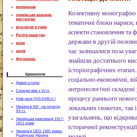
розпродаж
Колективну монографію 
українське народне
мистецтво
тематичні блоки нариси, 
всесвітня історія
аспекти становлення та 
Релігієзнавство
держави в другій полови
різне
час залишалися поза ува
архів
Фотоанонс
знайшли достатнього вис
історіографічних етапах. 
Хронологія
соціально-економічні, ві
Давня історія
антропологічні складові
Середні віки з VI ст.
процесу раннього нового
Нові часи (XVI-XVIII ст.)
Україна в XIX - на початку
локальних сюжетах, так і
XX ст.
узагальнень, що відкрив
Українська революція 1917-
1921 років
історичної реконструкці
Україна в 1922-1991 роках.
моделі.
Радянська Україна