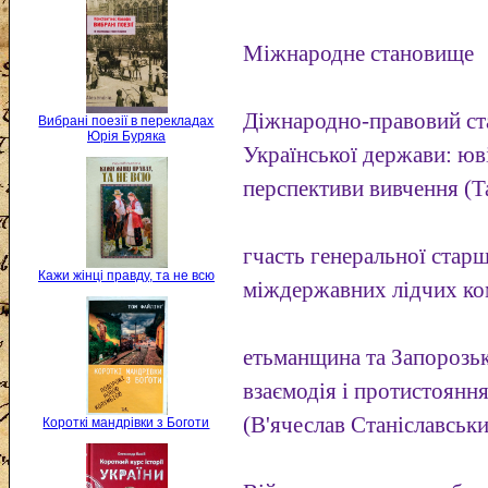
Міжнародне становище
Діжнародно-правовий ст
Вибрані поезії в перекладах
Юрія Буряка
Української держави: юві
перспективи вивчення (Т
гчасть генеральної стар
Кажи жінці правду, та не всю
міждержавних лідчих ко
етьманщина та Запорозька
взаємодія і протистояння
(В'ячеслав Станіславськи
Короткі мандрівки з Боготи