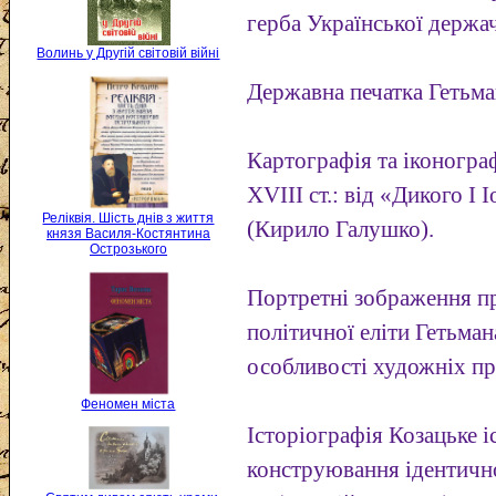
герба Української держа
Волинь у Другій світовій війні
Державна печатка Гетьма
Картографія та іконограф
XVIII ст.: від «Дикого І 
Реліквія. Шість днів з життя
(Кирило Галушко).
князя Василя-Костянтина
Острозького
Портретні зображення пр
політичної еліти Гетьман
особливості художніх пр
Феномен міста
Історіографія Козацьке і
конструювання ідентичн