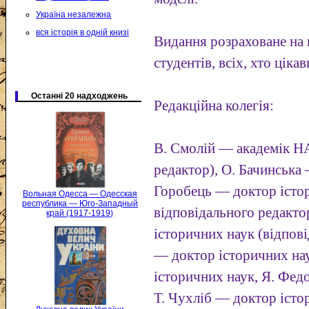
Україна незалежна
вся історія в одній книзі
Видання розраховане на н
студентів, всіх, хто ціка
Останні 20 надходжень
Редакційна колегія:
В. Смолій — академік Н
редактор), О. Бачинська
Горобець — доктор істо
Вольная Одесса — Одесская
республика — Юго-Западный
відповідального редакто
край (1917-1919)
історичних наук (відпов
— доктор історичних на
історичних наук, Я. Фед
Т. Чухліб — доктор істо