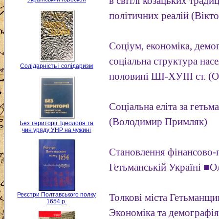
в світлі козацьких тради
політичних реалій (Вікт
Соціум, економіка, демо
соціальна структура насе
Солідарність і солідаризм
половині ШІ-ХУІІІ ст. (
Соціальна еліта за геть
(Володимир Примляк)
Без території. Ідеологія та
чин уряду УНР на чужині
Становлення фінансово-п
Гетьманській Україні ■О
Реєстри Полтавського полку
Толкові міста Гетьманщин
1654 р.
Экономіка та демографія