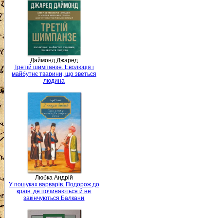
Даймонд Джаред
Третій шимпанзе. Еволюція і
майбутнє тварини, що зветься
людина
Любка Андрій
У пошуках варварів. Подорож до
країв, де починаються й не
закінчуються Балкани