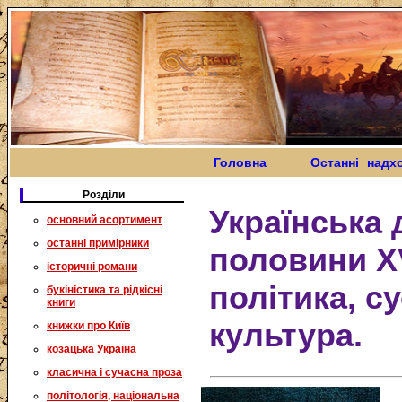
Головна
Останні надх
Розділи
Українська 
основний асортимент
останні примірники
половини XVI
історичні романи
політика, с
букіністика та рідкісні
книги
культура.
книжки про Київ
козацька Україна
класична і сучасна проза
політологія, національна