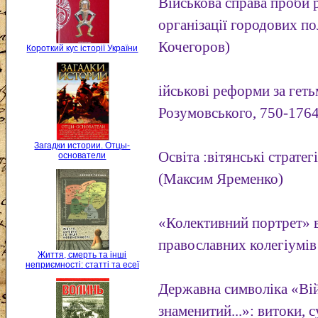
Військова справа проби 
організації городових п
Кочегоров)
Короткий кус історії України
ійськові реформи за гет
Розумовського, 750-1764
Загадки истории. Отцы-
Освіта :вітянські стратегі
основатели
(Максим Яременко)
«Колективний портрет» в
православних колегіумі
Життя, смерть та інші
неприємності: статті та есеї
Державна символіка «Вій
знаменитий...»: витоки, 