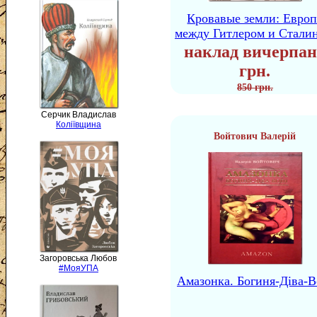
Кровавые земли: Европ
между Гитлером и Стали
наклад вичерпан
грн.
850 грн.
Серчик Владислав
Коліївщина
Войтович Валерій
Загоровська Любов
#МояУПА
Амазонка. Богиня-Діва-В