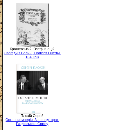
Крашевський Юзеф Ігнацій
Спогади з Волині, Полісся і Литви.
1840 рік
Плохій Сергій
Остання імперія. Занепад і крах
Радянського Союзу