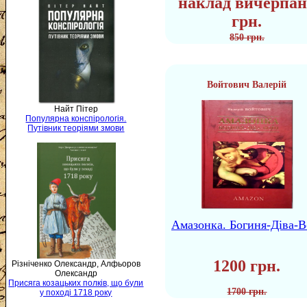
наклад вичерпан
грн.
850 грн.
Войтович Валерій
Найт Пітер
Популярна конспірологія.
Путівник теоріями змови
Амазонка. Богиня-Діва-В
1200 грн.
Різніченко Олександр, Алфьоров
Олександр
Присяга козацьких полків, що були
1700 грн.
у поході 1718 року