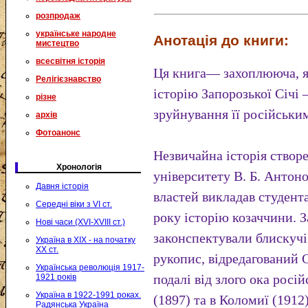
розпродаж
українське народне
Анотація до книги:
мистецтво
всесвітня історія
Ця книга— захоплююча, я
Релігієзнавство
історію Запорозької Січі 
різне
зруйнування її російськи
архів
Фотоанонс
Незвичайна історія створ
Хронологія
університету В. Б. Антон
Давня історія
властей викладав студент
Середні віки з VI ст.
року історію козаччини. З
Нові часи (XVI-XVIII ст.)
законспектували блискучі 
Україна в XIX - на початку
XX ст.
рукопис, відредагований
Українська революція 1917-
подалі від злого ока росі
1921 років
Україна в 1922-1991 роках.
(1897) та в Коломиї (1912)
Радянська Україна