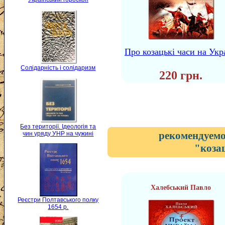
Про козацькі часи на Укр
Солідарність і солідаризм
220 грн.
Без території. Ідеологія та
рекомендуемо
чин уряду УНР на чужині
"коза
Халебський Павло
Реєстри Полтавського полку
1654 р.