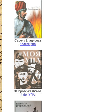
Серчик Владислав
Коліївщина
Загоровська Любов
#МояУПА