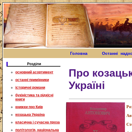
Головна
Останні надх
Розділи
Про козацьк
основний асортимент
останні примірники
Україні
історичні романи
букіністика та рідкісні
книги
Ро
книжки про Київ
козацька Україна
Ав
класична і сучасна проза
Ст
політологія, національна