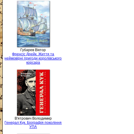
Губарев Віктор
Френсіс Дрейк. Життя та
неймовірні пригоди королівського
корсара
В'ятрович Володимир
Генерал Кук. Біографія покоління
УПА