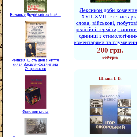
Лексикон доби козаччи
Волинь у Другій світовій війні
XVII-XVIII ст.: застаріл
слова, військові, побутов
релігійні терміни, запози
одиниці з етимологічни
коментарями та тлумачен
200 грн.
360 грн.
Реліквія. Шість днів з життя
князя Василя-Костянтина
Острозького
Шпака І. В.
Феномен міста