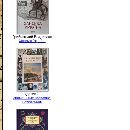
Грибовський Владислав
Ханська Україна
Удовик С.
Знаменитые киевляне.
Фотоальбом