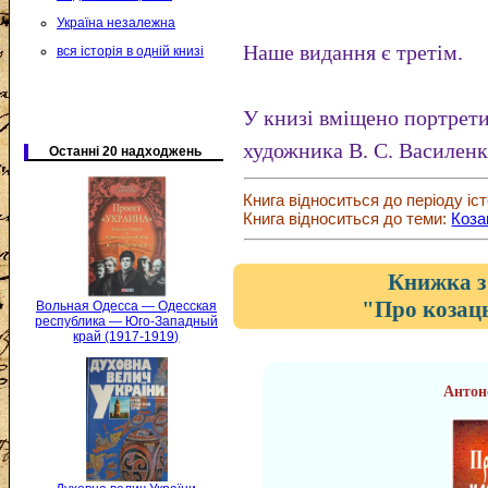
Україна незалежна
Наше видання є третім.
вся історія в одній книзі
У книзі вміщено портрети
художника В. С. Василенк
Останні 20 надходжень
Книга відноситься до періоду іст
Книга відноситься до теми:
Коза
Книжка з
"Про козаць
Вольная Одесса — Одесская
республика — Юго-Западный
край (1917-1919)
Антон