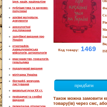
Об
ідея, нація, націоналізм
публіцистика та науково-
Фо
популярні
Ст
архівні матеріали,
документи
Рі
археологічні
Мо
дослідження
зарубіжні видання про
Іл
Україну
Ви
етнографія,
1469
давньоукраїнська
Код товару:
IS
міфологія, антропологія
краєзнавство, генеалогія,
геральдика
подарункові видання
мілітарна Україна
біографії, мемуари,
листування
придбати
визвольні рухи XX ст.
періодичні та серійні
Також можна замовити к
видання
товару(ів) через смс, або
перекладна література