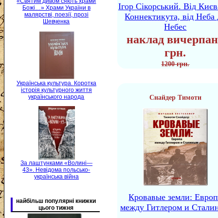
«Святим дивом сяють храми
Ігор Сікорський. Від Києв
Божі…» Храми України в
малярстві, поезії, прозі
Коннектикута, від Неба 
Шевченка
Небес
наклад вичерпан
грн.
1200 грн.
Українська культура. Коротка
історія культурного життя
українського народа
Снайдер Тимоти
За лаштунками «Волині—
43». Невідома польсько-
українська війна
Кровавые земли: Европ
найбільш популярні книжки
между Гитлером и Стали
цього тижня