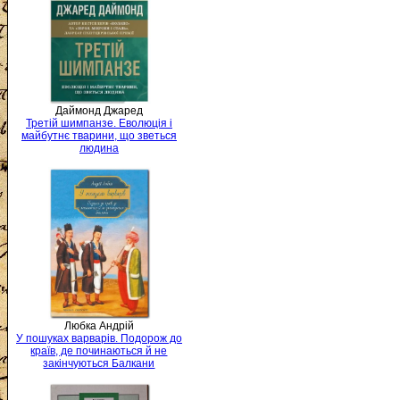
Даймонд Джаред
Третій шимпанзе. Еволюція і
майбутнє тварини, що зветься
людина
Любка Андрій
У пошуках варварів. Подорож до
країв, де починаються й не
закінчуються Балкани