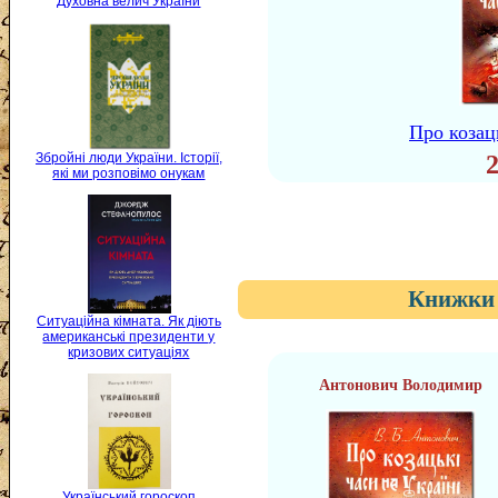
Духовна велич України
Про козац
Збройні люди України. Історії,
які ми розповімо онукам
Книжки 
Ситуаційна кімната. Як діють
американські президенти у
кризових ситуаціях
Антонович Володимир
Український гороскоп