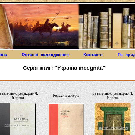
вна
Останні надходження
Контакти
Як при
Серія книг: "Україна incognita"
а загальною редакцією Л.
За загальною редакцією Л.
Колектив авторів
Івшиної
Івшиної