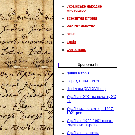
українське народне
мистецтво
всесвітня історія
Релігієзнавство
різне
архів
Фотоанонс
Хронологія
Давня історія
Середні віки з VI ст.
Нові часи (XVI-XVIII ст.)
Україна в XIX - на початку XX
ст.
Українська революція 1917-
1921 років
Україна в 1922-1991 роках.
Радянська Україна
Україна незалежна