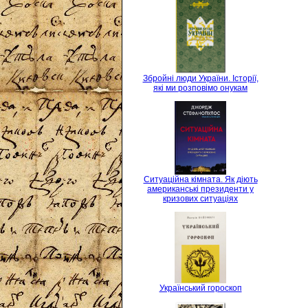
Збройні люди України. Історії,
які ми розповімо онукам
Ситуаційна кімната. Як діють
американські президенти у
кризових ситуаціях
Український гороскоп