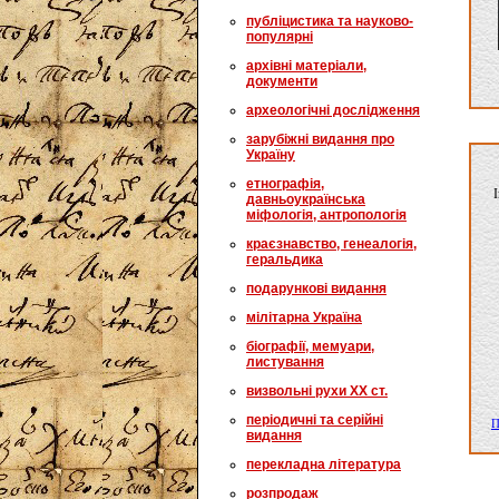
публіцистика та науково-
популярні
архівні матеріали,
документи
археологічні дослідження
зарубіжні видання про
Україну
етнографія,
І
давньоукраїнська
міфологія, антропологія
краєзнавство, генеалогія,
геральдика
подарункові видання
мілітарна Україна
біографії, мемуари,
листування
визвольні рухи XX ст.
періодичні та серійні
П
видання
перекладна література
розпродаж