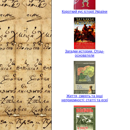
Короткий кус історії України
Загадки истории. Отцы-
основатели
Життя, смерть та інші
неприємності: статті та есеї