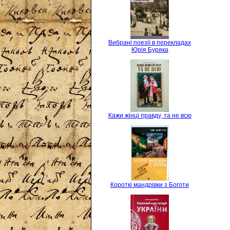
Вибрані поезії в перекладах
Юрія Буряка
Кажи жінці правду, та не всю
Короткі мандрівки з Боготи