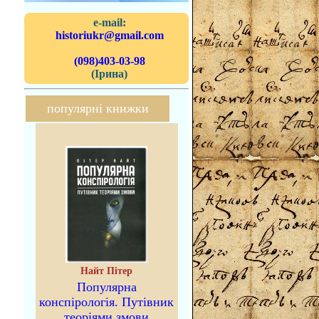
e-mail:
historiukr@gmail.com
(098)403-03-98
(Ірина)
популярні книжки
Найт Пітер
Популярна
конспірологія. Путівник
теоріями змови