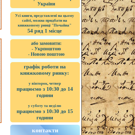
України
Усі книги, представлені на цьому
сайті, можна придбати на
книжковому ринці "Почайна"
54 ряд 1 місце
або замовити:
- Укрпоштою
- Новою поштою
графік роботи на
книжковому ринку:
у вівторок, четвер
працюємо з 10:30 до 14
години
у суботу та неділю
працюємо з 10:30 до 15
години
контакти