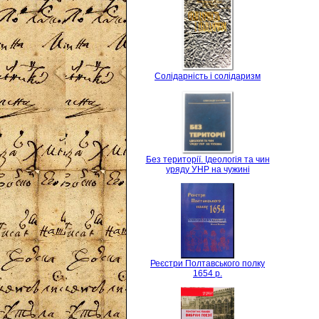
Солідарність і солідаризм
Без території. Ідеологія та чин
уряду УНР на чужині
Реєстри Полтавського полку
1654 р.