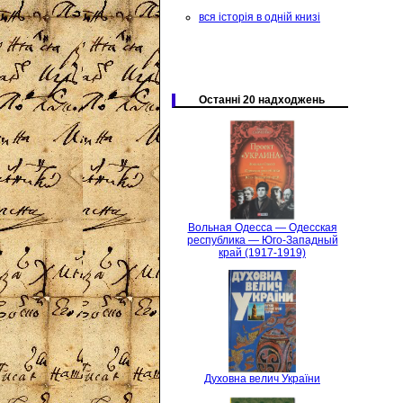
вся історія в одній книзі
Останні 20 надходжень
Вольная Одесса — Одесская
республика — Юго-Западный
край (1917-1919)
Духовна велич України