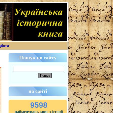
дбати
Пошук по сайту
на сайті
9598
найменувань книг з історії