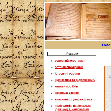
Голо
Розділи
основний асортимент
останні примірники
історичні романи
З
букіністика та рідкісні книги
книжки про Київ
козацька Україна
класична і сучасна проза
політологія, національна
ідея, нація, націоналізм