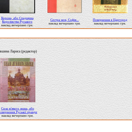
Корона, або Спадщина
Сестра моя, Софія...
Повернення в Царгород
Королівства Руського
наклад вичерпано грн.
наклад вичерпано грн.
наклад вичерпано грн.
вшина Лариса (редактор)
Сила м'якого знака, або
овернення Руської правди
наклад вичерпано грн.