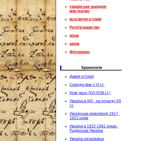
українське народне
мистецтво
всесвітня історія
Релігієзнавство
різне
архів
Фотоанонс
Хронологія
Давня історія
Середні віки з VI ст.
Нові часи (XVI-XVIII ст.)
Україна в XIX - на початку XX
ст.
Українська революція 1917-
1921 років
Україна в 1922-1991 роках.
Радянська Україна
Україна незалежна