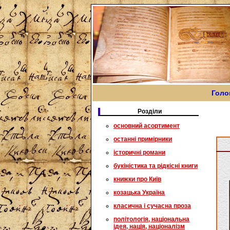
Голо
Розділи
основний асортимент
останні примірники
історичні романи
букіністика та рідкісні книги
книжки про Київ
козацька Україна
класична і сучасна проза
політологія, національна
ідея, нація, націоналізм