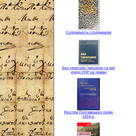
Солідарність і солідаризм
Без території. Ідеологія та чин
уряду УНР на чужині
Реєстри Полтавського полку
1654 р.