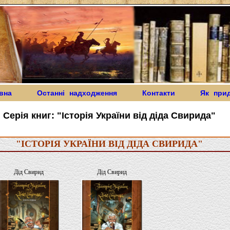
вна
Останні надходження
Контакти
Як при
Серія книг: "Історія України від діда Свирида"
"ІСТОРІЯ УКРАЇНИ ВІД ДІДА СВИРИДА"
Дід Свирид
Дід Свирид