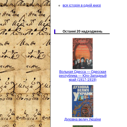
вся історія в одній книзі
Останні 20 надходжень
Вольная Одесса — Одесская
республика — Юго-Западный
край (1917-1919)
Духовна велич України