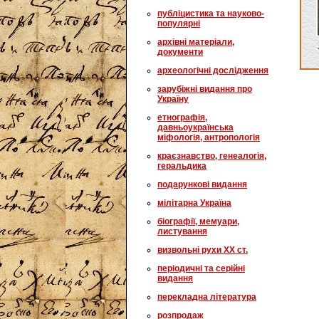
публіцистика та науково-
популярні
архівні матеріали,
документи
археологічні дослідження
зарубіжні видання про
Україну
етнографія,
давньоукраїнська
міфологія, антропологія
краєзнавство, генеалогія,
геральдика
подарункові видання
мілітарна Україна
біографії, мемуари,
листування
визвольні рухи XX ст.
періодичні та серійні
видання
перекладна література
розпродаж