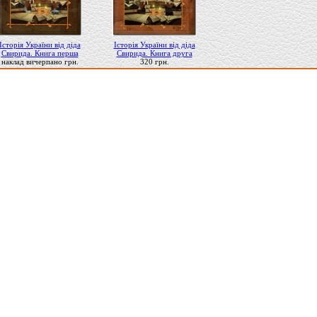
Історія України від діда
Історія України від діда
Свирида. Книга перша
Свирида. Книга друга
наклад вичерпано грн.
320 грн.