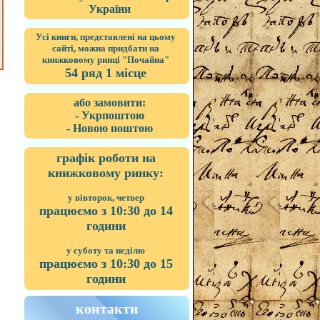
України
Усі книги, представлені на цьому
сайті, можна придбати на
книжковому ринці "Почайна"
54 ряд 1 місце
або замовити:
- Укрпоштою
- Новою поштою
графік роботи на
книжковому ринку:
у вівторок, четвер
працюємо з 10:30 до 14
години
у суботу та неділю
працюємо з 10:30 до 15
години
контакти