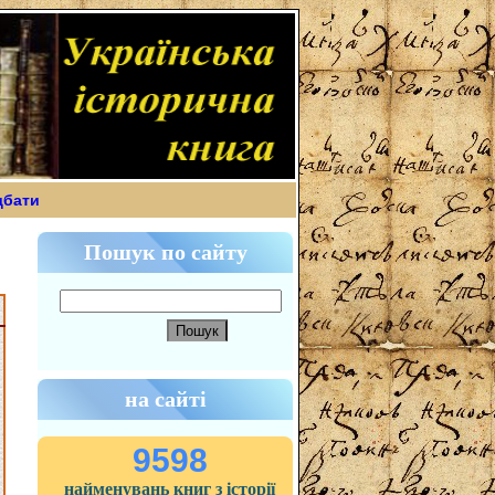
дбати
Пошук по сайту
на сайті
9598
найменувань книг з історії