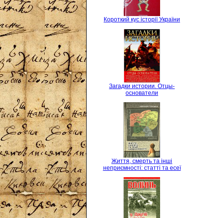
Короткий кус історії України
Загадки истории. Отцы-
основатели
Життя, смерть та інші
неприємності: статті та есеї