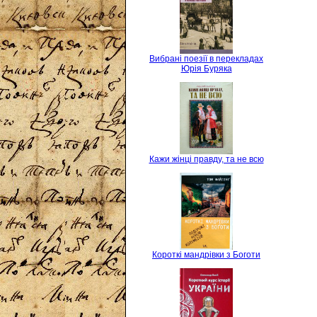
Вибрані поезії в перекладах
Юрія Буряка
Кажи жінці правду, та не всю
Короткі мандрівки з Боготи