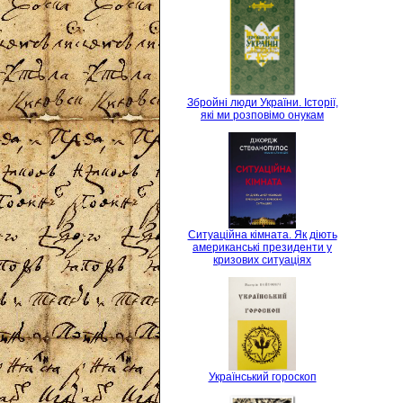
Збройні люди України. Історії,
які ми розповімо онукам
Ситуаційна кімната. Як діють
американські президенти у
кризових ситуаціях
Український гороскоп