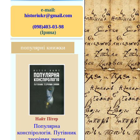
e-mail:
historiukr@gmail.com
(098)403-03-98
(Ірина)
популярні книжки
Найт Пітер
Популярна
конспірологія. Путівник
теоріями змови