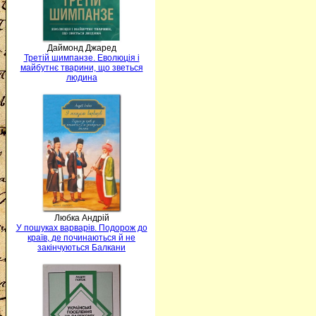
Даймонд Джаред
Третій шимпанзе. Еволюція і
майбутнє тварини, що зветься
людина
Любка Андрій
У пошуках варварів. Подорож до
країв, де починаються й не
закінчуються Балкани