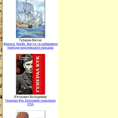
Губарев Віктор
Френсіс Дрейк. Життя та неймовірні
пригоди королівського корсара
В'ятрович Володимир
Генерал Кук. Біографія покоління
УПА