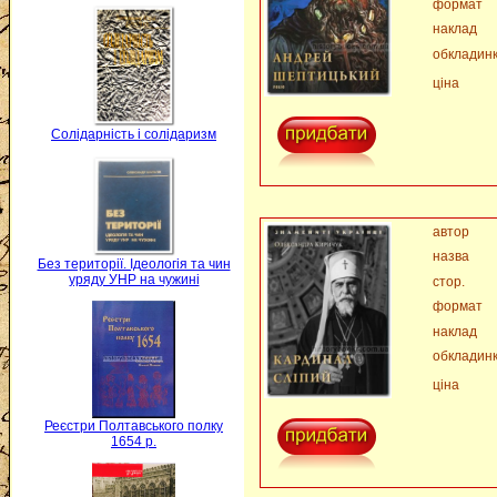
формат
наклад
обкладин
ціна
Солідарність і солідаризм
автор
назва
Без території. Ідеологія та чин
уряду УНР на чужині
стор.
формат
наклад
обкладин
ціна
Реєстри Полтавського полку
1654 р.