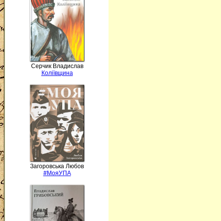
Серчик Владислав
Коліївщина
Загоровська Любов
#МояУПА