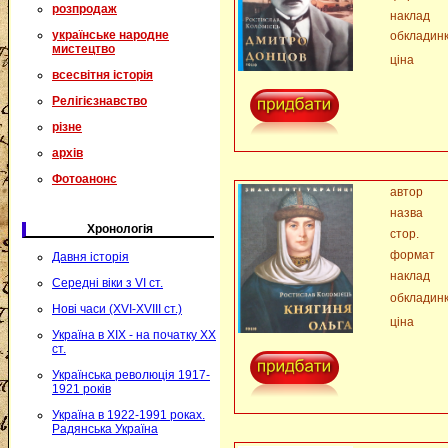
розпродаж
наклад
українське народне
обкладин
мистецтво
ціна
всесвітня історія
Релігієзнавство
різне
архів
Фотоанонс
автор
назва
Хронологія
стор.
формат
Давня історія
наклад
Середні віки з VI ст.
обкладин
Нові часи (XVI-XVIII ст.)
ціна
Україна в XIX - на початку XX
ст.
Українська революція 1917-
1921 років
Україна в 1922-1991 роках.
Радянська Україна