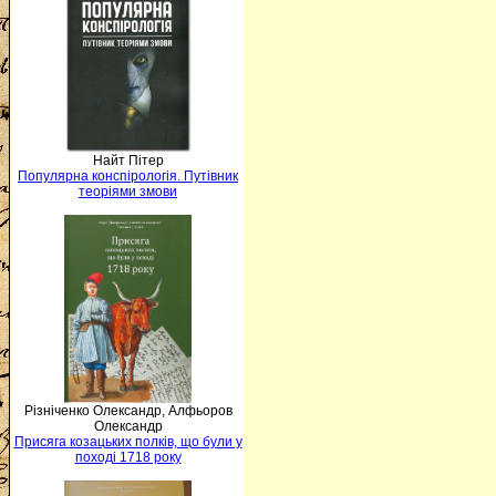
Найт Пітер
Популярна конспірологія. Путівник
теоріями змови
Різніченко Олександр, Алфьоров
Олександр
Присяга козацьких полків, що були у
поході 1718 року