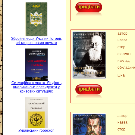
автор
Збройні люди України. Історії,
назва
які ми розповімо онукам
стор.
формат
наклад
обкладин
ціна
Ситуаційна кімната. Як діють
американські президенти у
кризових ситуаціях
автор
назва
стор.
Український гороскоп