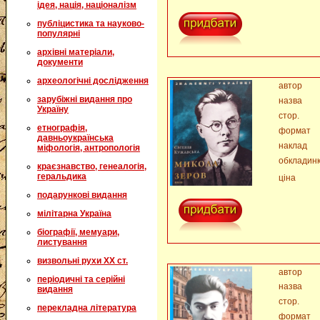
ідея, нація, націоналізм
публіцистика та науково-
популярні
архівні матеріали,
документи
археологічні дослідження
автор
зарубіжні видання про
назва
Україну
стор.
етнографія,
формат
давньоукраїнська
наклад
міфологія, антропологія
обкладин
краєзнавство, генеалогія,
геральдика
ціна
подарункові видання
мілітарна Україна
біографії, мемуари,
листування
визвольні рухи XX ст.
автор
періодичні та серійні
назва
видання
стор.
перекладна література
формат