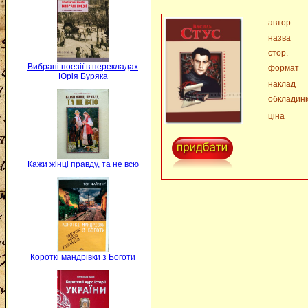
автор
назва
стор.
Вибрані поезії в перекладах
формат
Юрія Буряка
наклад
обкладин
ціна
Кажи жінці правду, та не всю
Короткі мандрівки з Боготи