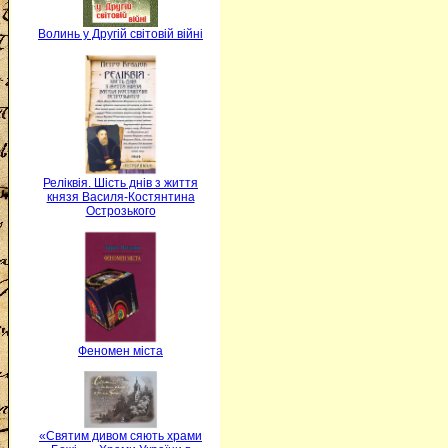
Волинь у Другій світовій війні
Реліквія. Шість днів з життя
князя Василя-Костянтина
Острозького
Феномен міста
«Святим дивом сяють храми