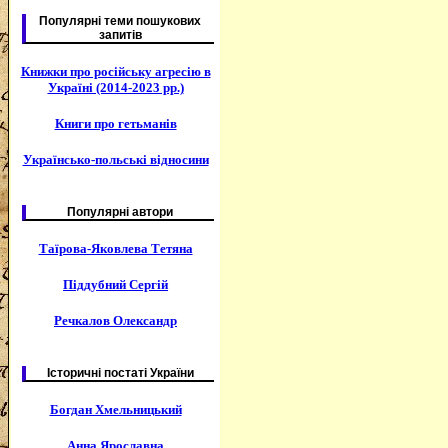
Популярні теми пошукових
запитів
Книжки про російську агресію в
Україні (2014-2023 рр.)
Книги про гетьманів
Українсько-польські відносини
Популярні автори
Таїрова-Яковлева Тетяна
Піддубний Сергій
Речкалов Олександр
Історичні постаті України
Богдан Хмельницький
Анна Ярославна