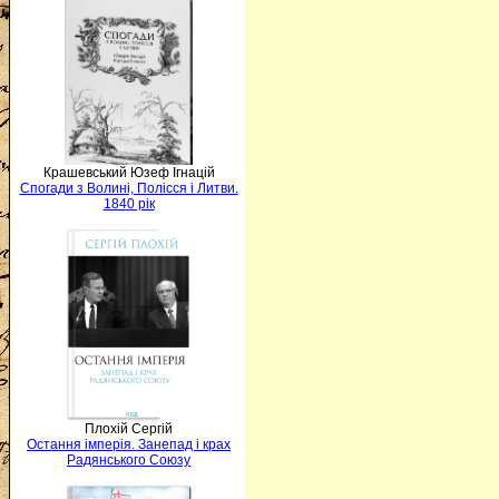
Крашевський Юзеф Ігнацій
Спогади з Волині, Полісся і Литви.
1840 рік
Плохій Сергій
Остання імперія. Занепад і крах
Радянського Союзу