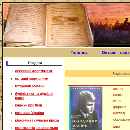
Головна
Останні над
Розділи
основний асортимент
Серія кни
останні примірники
історичні романи
автор
букіністика та рідкісні
назва
книги
стор.
книжки про Київ
формат
козацька Україна
наклад
обкладин
класична і сучасна проза
ціна
політологія, національна