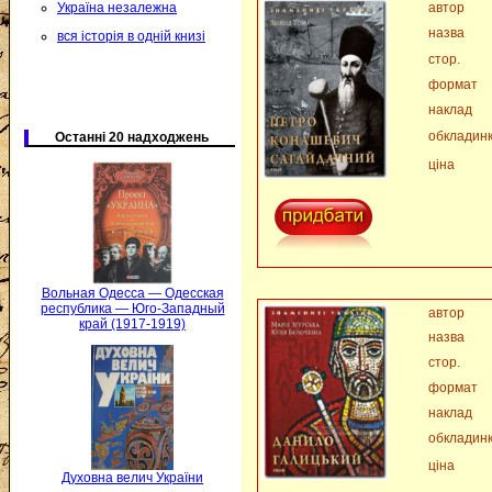
Україна незалежна
автор
назва
вся історія в одній книзі
стор.
формат
наклад
обкладин
Останні 20 надходжень
ціна
Вольная Одесса — Одесская
республика — Юго-Западный
автор
край (1917-1919)
назва
стор.
формат
наклад
обкладин
ціна
Духовна велич України