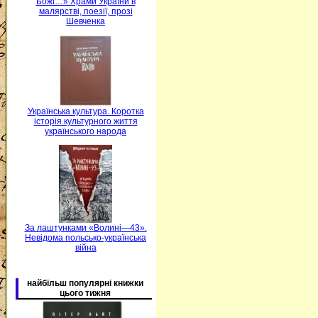
Божі…» Храми України в
малярстві, поезії, прозі
Шевченка
Українська культура. Коротка
історія культурного життя
українського народа
За лаштунками «Волині—43».
Невідома польсько-українська
війна
найбільш популярні книжки
цього тижня