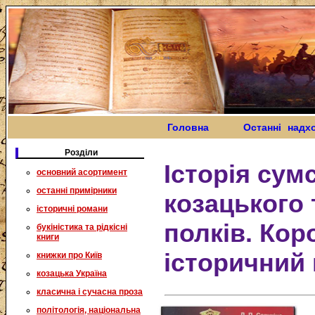
Головна
Останні надх
Розділи
Історія сум
основний асортимент
останні примірники
козацького 
історичні романи
полків. Кор
букіністика та рідкісні
книги
історичний 
книжки про Київ
козацька Україна
класична і сучасна проза
політологія, національна