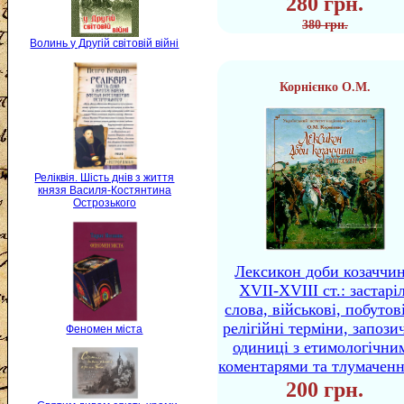
280 грн.
380 грн.
Волинь у Другій світовій війні
Корнієнко О.М.
Реліквія. Шість днів з життя
князя Василя-Костянтина
Острозького
Лексикон доби козаччи
XVII-XVIII ст.: застаріл
слова, військові, побутов
релігійні терміни, запози
Феномен міста
одиниці з етимологічни
коментарями та тлумачен
200 грн.