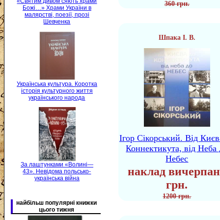
«Святим дивом сяють храми
360 грн.
Божі…» Храми України в
малярстві, поезії, прозі
Шевченка
Шпака І. В.
Українська культура. Коротка
історія культурного життя
українського народа
Ігор Сікорський. Від Києв
Коннектикута, від Неба 
Небес
За лаштунками «Волині—
наклад вичерпан
43». Невідома польсько-
українська війна
грн.
1200 грн.
найбільш популярні книжки
цього тижня