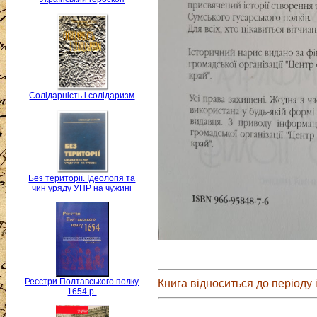
Солідарність і солідаризм
Без території. Ідеологія та
чин уряду УНР на чужині
Реєстри Полтавського полку
Книга відноситься до періоду і
1654 р.