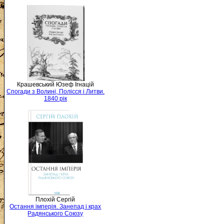
Крашевський Юзеф Ігнацій
Спогади з Волині, Полісся і Литви.
1840 рік
Плохій Сергій
Остання імперія. Занепад і крах
Радянського Союзу