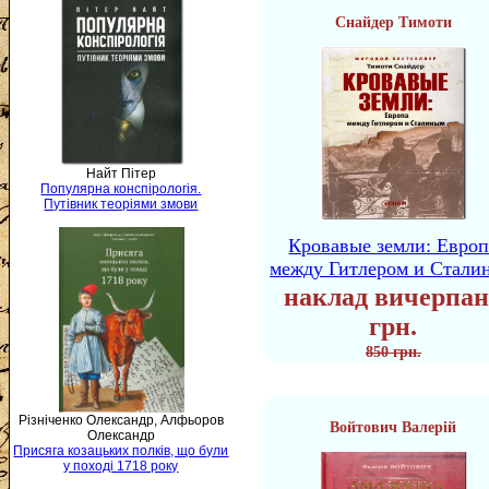
Снайдер Тимоти
Найт Пітер
Популярна конспірологія.
Путівник теоріями змови
Кровавые земли: Европ
между Гитлером и Стали
наклад вичерпан
грн.
850 грн.
Різніченко Олександр, Алфьоров
Войтович Валерій
Олександр
Присяга козацьких полків, що були
у поході 1718 року