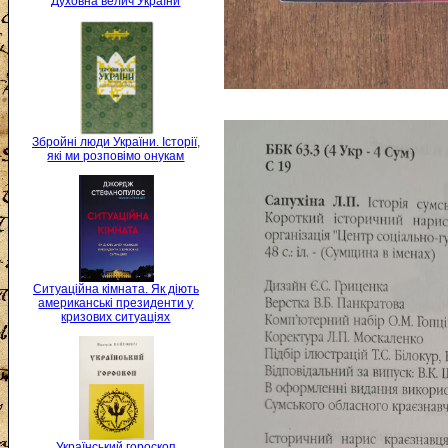
Духовна велич України
Збройні люди України. Історії,
які ми розповімо онукам
Ситуаційна кімната. Як діють
американські президенти у
кризових ситуаціях
Український гороскоп