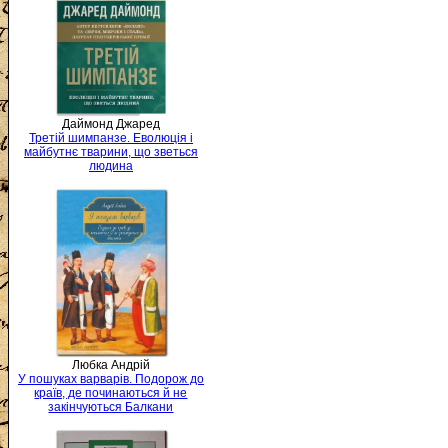
Даймонд Джаред
Третій шимпанзе. Еволюція і
майбутнє тварини, що зветься
людина
Любка Андрій
У пошуках варварів. Подорож до
країв, де починаються й не
закінчуються Балкани