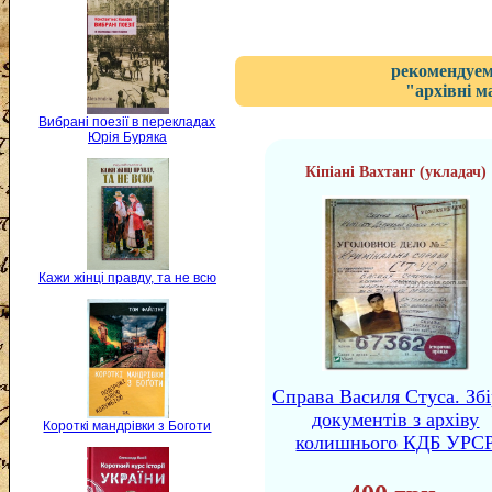
рекомендуем
"архівні м
Вибрані поезії в перекладах
Юрія Буряка
Кіпіані Вахтанг (укладач)
Кажи жінці правду, та не всю
Справа Василя Стуса. Збі
документів з архіву
Короткі мандрівки з Боготи
колишнього КДБ УРС