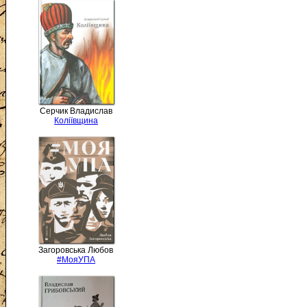
Серчик Владислав
Коліївщина
Загоровська Любов
#МояУПА