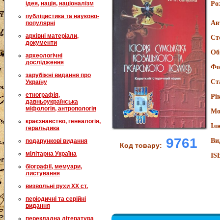
ідея, нація, націоналізм
Ро
публіцистика та науково-
Ав
популярні
архівні матеріали,
Ст
документи
Об
археологічні
дослідження
Фо
зарубіжні видання про
Ст
Україну
етнографія,
Рі
давньоукраїнська
міфологія, антропологія
Мо
краєзнавство, генеалогія,
Іл
геральдика
9761
Ви
подарункові видання
Код товару:
мілітарна Україна
IS
біографії, мемуари,
листування
визвольні рухи XX ст.
періодичні та серійні
видання
перекладна література