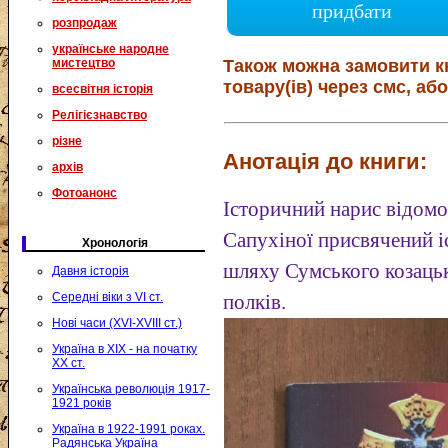
придбати
розпродаж
українське народне
мистецтво
Також можна замовити к
товару(ів) через смс, або
всесвітня історія
Релігієзнавство
різне
Анотація до книги:
архів
Фотоанонс
Історичний нарис відомо
Сапухіної присвячений і
Хронологія
шляху Сумського козацьк
Давня історія
Середні віки з VI ст.
полків.
Нові часи (XVI-XVIII ст.)
Україна в XIX - на початку
XX ст.
Українська революція 1917-
1921 років
Україна в 1922-1991 роках.
Радянська Україна