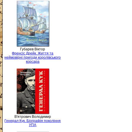
Губарев Віктор
Френсіс Дрейк. Життя та
неймовірні пригоди королівського
корсара
В'ятрович Володимир
Генерал Кук. Біографія покоління
УПА