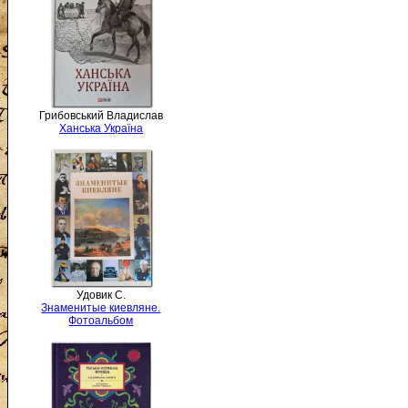
Грибовський Владислав
Ханська Україна
Удовик С.
Знаменитые киевляне.
Фотоальбом