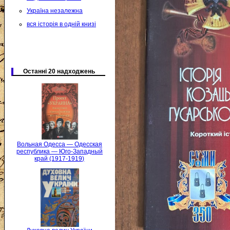
Україна незалежна
вся історія в одній книзі
Останні 20 надходжень
Вольная Одесса — Одесская
республика — Юго-Западный
край (1917-1919)