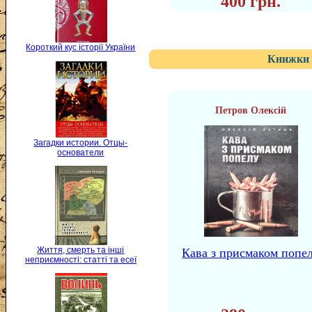
400 грн.
Короткий кус історії України
Книжки 
Петров Олексій
Загадки истории. Отцы-
основатели
Життя, смерть та інші
Кава з присмаком попе
неприємності: статті та есеї