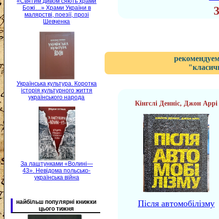
«Святим дивом сяють храми
Божі…» Храми України в
малярстві, поезії, прозі
Шевченка
рекомендуем
"класичн
Українська культура. Коротка
історія культурного життя
українського народа
Кінгслі Денніс, Джон Appi
За лаштунками «Волині—
43». Невідома польсько-
українська війна
найбільш популярні книжки
Після автомобілізму
цього тижня