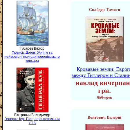
Снайдер Тимоти
Губарев Віктор
Френсіс Дрейк. Життя та
неймовірні пригоди королівського
корсара
Кровавые земли: Европ
между Гитлером и Стали
наклад вичерпан
грн.
850 грн.
В'ятрович Володимир
Войтович Валерій
Генерал Кук. Біографія покоління
УПА