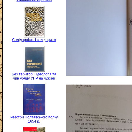
Солідарність і солідаризм
Без території. Ідеологія та
чин уряду УНР на чужині
Реєстри Полтавського полку
1654 р.