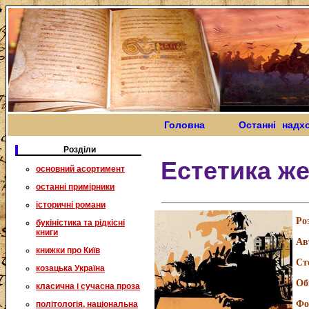
Головна
Останні надх
Розділи
Естетика ж
основний асортимент
останні примірники
історичні романи
Ро
букіністика та рідкісні
книги
Ав
книжки про Київ
Ст
козацька Україна
Об
класична і сучасна проза
Фо
політологія, національна