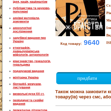
ідея, нація, націоналізм
Ст
публіцистика та науково-
популярні
Рі
архівні матеріали,
Мо
документи
Іл
археологічні
дослідження
Ви
зарубіжні видання про
9640
Україну
IS
Код товару:
етнографія,
давньоукраїнська
міфологія, антропологія
краєзнавство, генеалогія,
геральдика
подарункові видання
придбати
мілітарна Україна
біографії, мемуари,
листування
Також можна замовити к
визвольні рухи XX ст.
товару(ів) через смс, або
періодичні та серійні
видання
перекладна література