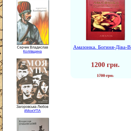
Амазонка. Богиня-Діва-В
Серчик Владислав
Коліївщина
1200 грн.
1700 грн.
Загоровська Любов
#МояУПА