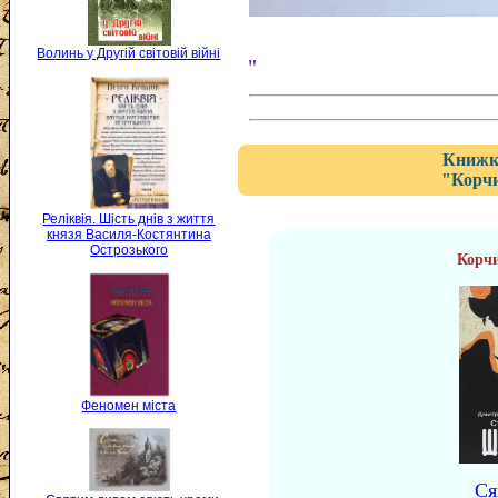
Волинь у Другій світовій війні
"
Книжка
"Корч
Реліквія. Шість днів з життя
князя Василя-Костянтина
Острозького
Корч
Феномен міста
Ся