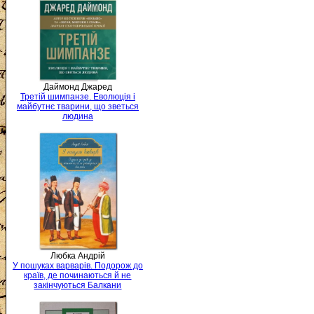
Даймонд Джаред
Третій шимпанзе. Еволюція і
майбутнє тварини, що зветься
людина
Любка Андрій
У пошуках варварів. Подорож до
країв, де починаються й не
закінчуються Балкани