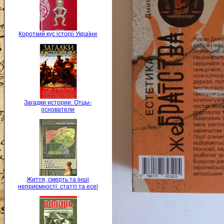
Короткий кус історії України
Загадки истории. Отцы-
основатели
Життя, смерть та інші
неприємності: статті та есеї