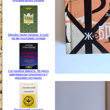
Духовна велич України
Збройні люди України. Історії,
які ми розповімо онукам
Ситуаційна кімната. Як діють
американські президенти у
кризових ситуаціях
Український гороскоп