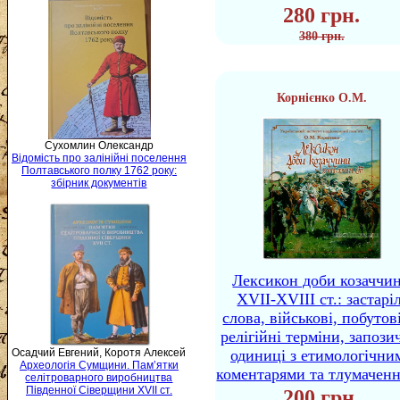
280 грн.
380 грн.
Корнієнко О.М.
Сухомлин Олександр
Відомість про залінійні поселення
Полтавського полку 1762 року:
збірник документів
Лексикон доби козаччи
XVII-XVIII ст.: застаріл
слова, військові, побутов
релігійні терміни, запози
одиниці з етимологічни
Осадчий Евгений, Коротя Алексей
Археологія Сумщини. Пам’ятки
коментарями та тлумачен
селітроварного виробництва
Південної Сіверщини XVII ст.
200 грн.