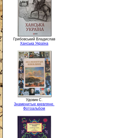
Грибовський Владислав
Ханська Україна
Удовик С.
Знаменитые киевляне.
Фотоальбом