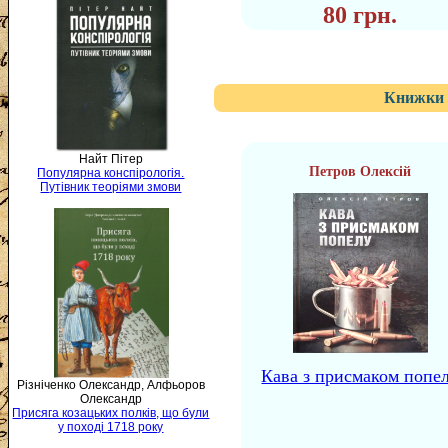
80 грн.
Книжки 
Найт Пітер
Петров Олексій
Популярна конспірологія.
Путівник теоріями змови
Кава з присмаком попе
Різніченко Олександр, Алфьоров
Олександр
Присяга козацьких полків, що були
у поході 1718 року