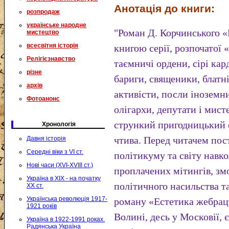
Анотація до книги:
розпродаж
українське народне
"Роман Д. Корчинського «
мистецтво
всесвітня історія
книгою серії, розпочатої
Релігієзнавство
таємничі ордени, сірі ка
різне
бариги, священики, блатні
архів
активісти, посли іноземн
Фотоанонс
олігархи, депутати і мист
стрункий пригодницький 
Хронологія
чтива. Перед читачем пос
Давня історія
Середні віки з VI ст.
політикуму та світу навко
Нові часи (XVI-XVIII ст.)
проплачених мітингів, зм
Україна в XIX - на початку
політичного насильства та
XX ст.
Українська революція 1917-
роману «Естетика жебрацт
1921 років
Волині, десь у Московії, 
Україна в 1922-1991 роках.
Радянська Україна