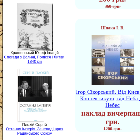
360 грн.
Шпака І. В.
Крашевський Юзеф Ігнацій
Спогади з Волині, Полісся і Литви.
1840 рік
Ігор Сікорський. Від Києв
Коннектикута, від Неба 
Небес
наклад вичерпан
грн.
Плохій Сергій
1200 грн.
Остання імперія. Занепад і крах
Радянського Союзу