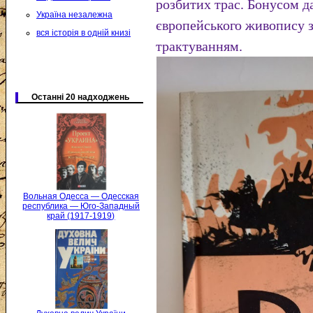
розбитих трас. Бонусом да
Україна незалежна
європейського живопису 
вся історія в одній книзі
трактуванням.
Останні 20 надходжень
Вольная Одесса — Одесская
республика — Юго-Западный
край (1917-1919)