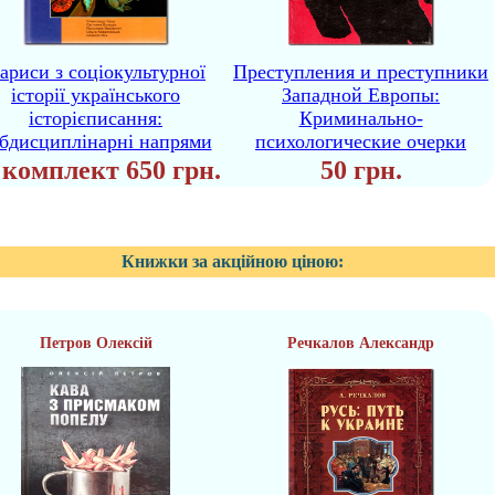
ариси з соціокультурної
Преступления и преступники
історії українського
Западной Европы:
історієписання:
Криминально-
бдисциплінарні напрями
психологические очерки
 комплект 650 грн.
50 грн.
Книжки за акційною ціною:
Петров Олексій
Речкалов Александр