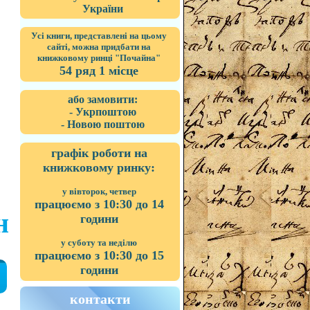
України
Усі книги, представлені на цьому
сайті, можна придбати на
книжковому ринці "Почайна"
54 ряд 1 місце
або замовити:
- Укрпоштою
- Новою поштою
графік роботи на
книжковому ринку:
у вівторок, четвер
працюємо з 10:30 до 14
н
години
у суботу та неділю
працюємо з 10:30 до 15
години
контакти