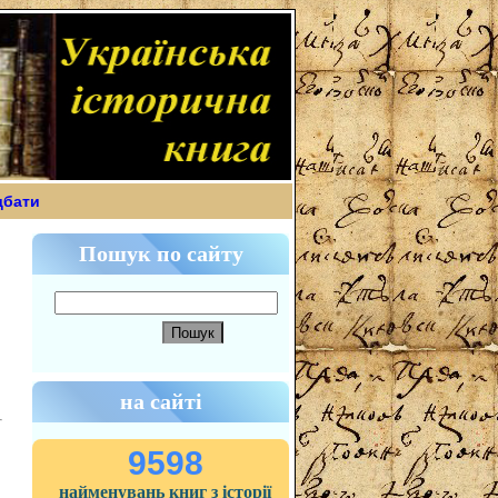
дбати
Пошук по сайту
на сайті
9598
найменувань книг з історії