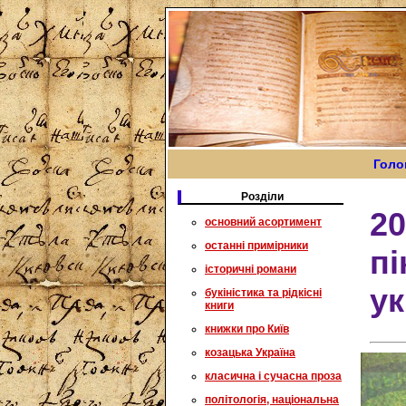
Голо
Розділи
20
основний асортимент
останні примірники
пі
історичні романи
ук
букіністика та рідкісні
книги
книжки про Київ
козацька Україна
класична і сучасна проза
політологія, національна