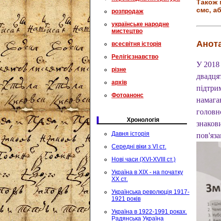
Також 
смс, аб
розпродаж
українське народне
мистецтво
Анота
всесвітня історія
Релігієзнавство
У 2018
різне
двадця
архів
підтри
Фотоанонс
намага
головн
Хронологія
знаков
Давня історія
пов'яза
Середні віки з VI ст.
Нові часи (XVI-XVIII ст.)
Україна в XIX - на початку
XX ст.
Українська революція 1917-
1921 років
Україна в 1922-1991 роках.
Радянська Україна