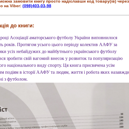
можна замовити книгу просто надіславши код товару(ів) через
о на Viber:
(098)403-03-98
ція до книги:
 році Асоціації аматорського футболу України виповнилося
ть років. Протягом усього цього періоду колектив ААФУ за
мки усіх небайдужих до майбутнього українського футболу
вся зробити свій вагомий внесок у розвиток та популяризацію
ого національного виду спорту. Ця книга присвячена усім
им подіям в історії ААФУ та людям, життя і робота яких назавжд
ні з футболом.