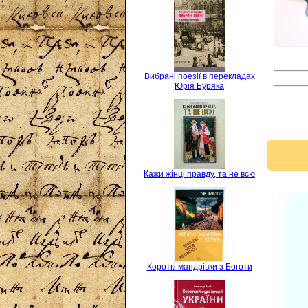
Вибрані поезії в перекладах
Юрія Буряка
Кажи жінці правду, та не всю
Короткі мандрівки з Боготи