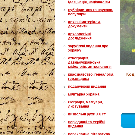
ідея, нація, націоналізм
публіцистика та науково-
популярні
архівні матеріали,
документи
археологічні
дослідження
зарубіжні видання про
Україну
етнографія,
давньоукраїнська
міфологія, антропологія
Код
краєзнавство, генеалогія,
геральдика
подарункові видання
мілітарна Україна
біографії, мемуари,
листування
визвольні рухи XX ст.
періодичні та серійні
видання
перекладна література