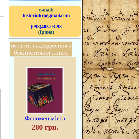
e-mail:
historiukr@gmail.com
(098)403-03-98
(Ірина)
останні надходження з
букіністичної книги
и
Феномен міста
280 грн.