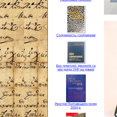
Солідарність і солідаризм
Без території. Ідеологія та
чин уряду УНР на чужині
Реєстри Полтавського полку
1654 р.