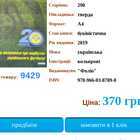
290
Сторінок:
тверда
Обкладинка:
А4
Формат:
букіністична
Стан книги:
2019
Рік видання:
українська
Мова:
кольорові
Ілюстрації:
"Фоліо"
Видавництво:
9429
 товару:
978-966-03-8789-8
ISBN:
370 гр
Ціна:
придбати
замовити в 1 клік