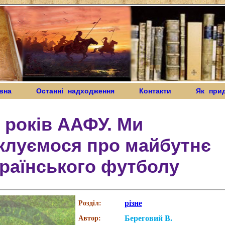
вна
Останні надходження
Контакти
Як при
 років ААФУ. Ми
клуємося про майбутнє
раїнського футболу
різне
Розділ:
Береговий В.
Автор: