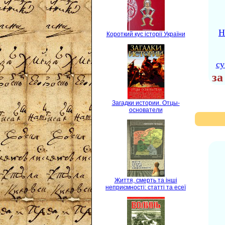
Н
Короткий кус історії України
су
за
Загадки истории. Отцы-
основатели
Життя, смерть та інші
неприємності: статті та есеї