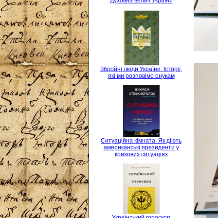
Духовна велич України
Збройні люди України. Історії,
які ми розповімо онукам
Ситуаційна кімната. Як діють
американські президенти у
кризових ситуаціях
Український гороскоп