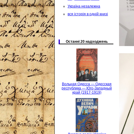
Україна незалежна
вся історія в одній книзі
Останні 20 надходжень
Вольная Одесса — Одесская
республика — Юго-Западный
край (1917-1919)